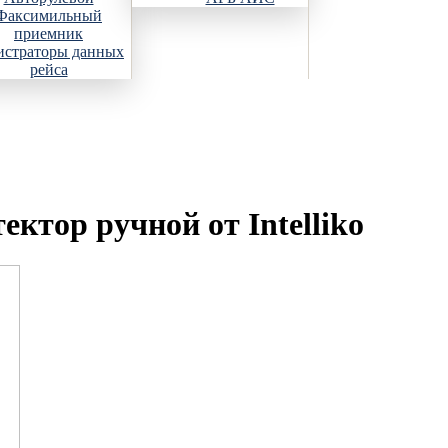
Факсимильный
приемник
истраторы данных
рейса
ктор ручной от Intelliko