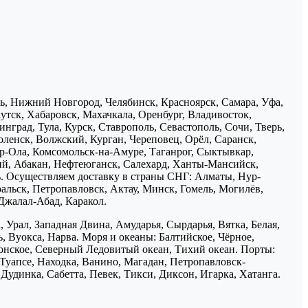
нь, Нижний Новгород, Челябинск, Красноярск, Самара, Уфа,
утск, Хабаровск, Махачкала, Оренбург, Владивосток,
нград, Тула, Курск, Ставрополь, Севастополь, Сочи, Тверь,
ленск, Волжский, Курган, Череповец, Орёл, Саранск,
р-Ола, Комсомольск-на-Амуре, Таганрог, Сыктывкар,
ий, Абакан, Нефтеюганск, Салехард, Ханты-Мансийск,
ь. Осуществляем доставку в страны СНГ: Алматы, Нур-
ральск, Петропавловск, Актау, Минск, Гомель, Могилёв,
Джалал-Абад, Каракол.
 Урал, Западная Двина, Амударья, Сырдарья, Вятка, Белая,
, Вуокса, Нарва. Моря и океаны: Балтийское, Чёрное,
понское, Северный Ледовитый океан, Тихий океан. Порты:
 Туапсе, Находка, Ванино, Магадан, Петропавловск-
Дудинка, Сабетта, Певек, Тикси, Диксон, Игарка, Хатанга.