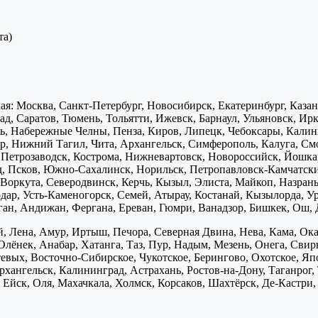
та)
я: Москва, Санкт-Петербург, Новосибирск, Екатеринбург, Каза
д, Саратов, Тюмень, Тольятти, Ижевск, Барнаул, Ульяновск, Ирк
ь, Набережные Челны, Пенза, Киров, Липецк, Чебоксары, Калини
р, Нижний Тагил, Чита, Архангельск, Симферополь, Калуга, Смо
, Петрозаводск, Кострома, Нижневартовск, Новороссийск, Йошка
д, Псков, Южно-Сахалинск, Норильск, Петропавловск-Камчатск
Воркута, Северодвинск, Керчь, Кызыл, Элиста, Майкоп, Назран
дар, Усть-Каменогорск, Семей, Атырау, Костанай, Кызылорда, У
нган, Андижан, Фергана, Ереван, Гюмри, Ванадзор, Бишкек, Ош, 
, Лена, Амур, Иртыш, Печора, Северная Двина, Нева, Кама, Ока,
Олёнек, Анабар, Хатанга, Таз, Пур, Надым, Мезень, Онега, Свирь
птевых, Восточно-Сибирское, Чукотское, Берингово, Охотское, Я
хангельск, Калининград, Астрахань, Ростов-на-Дону, Таганрог,
Ейск, Оля, Махачкала, Холмск, Корсаков, Шахтёрск, Де-Кастри, 