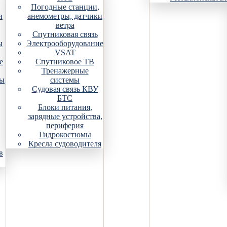
Погодные станции,
и
анемометры, датчики
ветра
Спутниковая связь
ы
Электрооборудование
VSAT
е
Спутниковое ТВ
Тренажерные
ры
системы
Судовая связь КВУ
БТС
Блоки питания,
зарядные устройства,
периферия
Гидрокостюмы
Кресла судоводителя
в