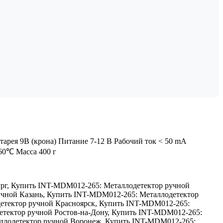
тарея 9В (крона) Питание 7-12 В Рабочий ток < 50 mA
60℃ Масса 400 г
рг
,
Купить INT-MDM012-265: Металлодетектор ручной
чной Казань
,
Купить INT-MDM012-265: Металлодетектор
етектор ручной Красноярск
,
Купить INT-MDM012-265:
тектор ручной Ростов-на-Дону
,
Купить INT-MDM012-265:
ллодетектор ручной Воронеж
,
Купить INT-MDM012-265: