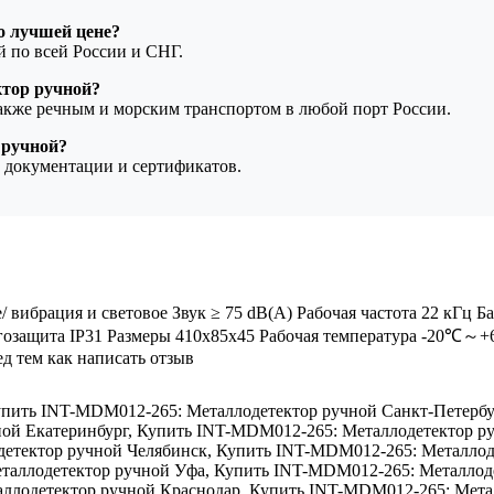
о лучшей цене?
ой по всей России и СНГ.
ктор ручной?
также речным и морским транспортом в любой порт России.
 ручной?
 документации и сертификатов.
ибрация и световое Звук ≥ 75 dB(A) Рабочая частота 22 кГц Ба
гозащита IP31 Размеры 410х85х45 Рабочая температура -20℃～+
д тем как написать отзыв
пить INT-MDM012-265: Металлодетектор ручной Санкт-Петербу
ой Екатеринбург
,
Купить INT-MDM012-265: Металлодетектор ру
етектор ручной Челябинск
,
Купить INT-MDM012-265: Металлод
таллодетектор ручной Уфа
,
Купить INT-MDM012-265: Металлоде
ллодетектор ручной Краснодар
,
Купить INT-MDM012-265: Мета