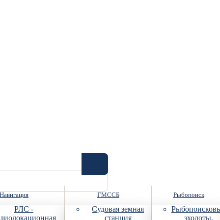
Навигация
ГМССБ
Рыбопоиск
РЛС -
Судовая земная
Рыбопоисков
диолокационная
станция
эхолоты,