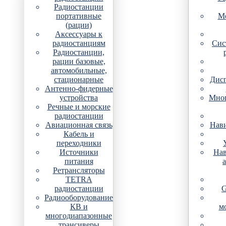
Радиостанции
портативные
Мо
(рации)
Аксессуары к
радиостанциям
Сис
Радиостанции,
рации базовые,
автомобильные,
стационарные
Дис
Антенно-фидерные
устройства
Мно
Речные и морские
радиостанции
Авиационная связь
Нави
Кабель и
переходники
Источники
Нав
питания
Ретрансляторы
TETRA
радиостанции
G
Радиооборудование
КВ и
м
многодиапазонные
трансиверы