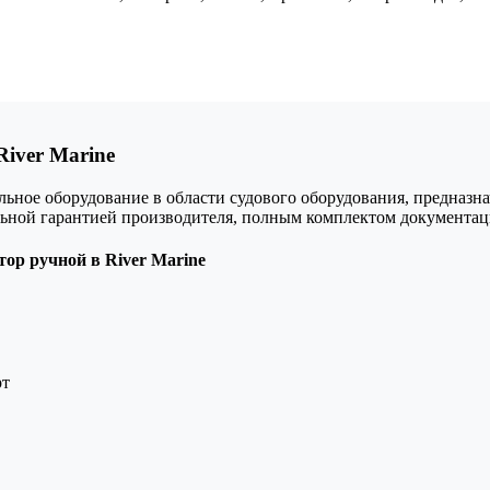
iver Marine
ое оборудование в области судового оборудования, предназнач
льной гарантией производителя, полным комплектом документа
р ручной в River Marine
рт