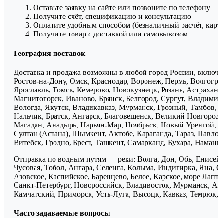
Оставьте заявку на сайте или позвоните по телефону
Получите счёт, спецификацию и консультацию
Оплатите удобным способом (безналичный расчёт, кар
Получите товар с доставкой или самовывозом
География поставок
Доставка и продажа возможны в любой город России, включа
Ростов-на-Дону, Омск, Краснодар, Воронеж, Пермь, Волгогра
Ярославль, Томск, Кемерово, Новокузнецк, Рязань, Астрахан
Магнитогорск, Иваново, Брянск, Белгород, Сургут, Владими
Вологда, Якутск, Владикавказ, Мурманск, Грозный, Тамбов
Нальчик, Братск, Ангарск, Благовещенск, Великий Новгоро
Магадан, Анадырь, Нарьян-Мар, Ноябрьск, Новый Уренгой, 
Султан (Астана), Шымкент, Актобе, Караганда, Тараз, Павло
Витебск, Гродно, Брест, Ташкент, Самарканд, Бухара, Нама
Отправка по водным путям — реки: Волга, Дон, Обь, Енисей
Чусовая, Тобол, Ангара, Селенга, Колыма, Индигирка, Яна, 
Азовское, Каспийское, Баренцево, Белое, Карское, море Ла
Санкт-Петербург, Новороссийск, Владивосток, Мурманск, Ар
Камчатский, Приморск, Усть-Луга, Высоцк, Кавказ, Темрюк, 
Часто задаваемые вопросы