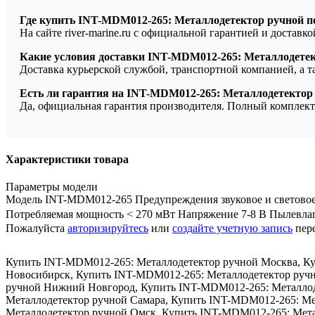
Где купить INT-MDM012-265: Металлодетектор ручной п
На сайте river-marine.ru с официальной гарантией и доставк
Какие условия доставки INT-MDM012-265: Металлодете
Доставка курьерской службой, транспортной компанией, а 
Есть ли гарантия на INT-MDM012-265: Металлодетектор
Да, официальная гарантия производителя. Полный комплект
Характеристики товара
Параметры модели
Модель INT-MDM012-265 Предупреждения звуковое и световое/ в
Потребляемая мощность < 270 мВт Напряжение 7-8 В Пылевла
Пожалуйста
авторизируйтесь
или
создайте учетную запись
пере
Купить INT-MDM012-265: Металлодетектор ручной Москва
,
Ку
Новосибирск
,
Купить INT-MDM012-265: Металлодетектор ручн
ручной Нижний Новгород
,
Купить INT-MDM012-265: Металлод
Металлодетектор ручной Самара
,
Купить INT-MDM012-265: Ме
Металлодетектор ручной Омск
,
Купить INT-MDM012-265: Мета