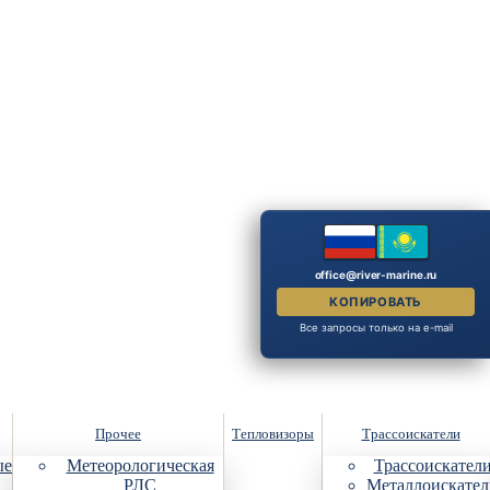
office@river-marine.ru
КОПИРОВАТЬ
Все запросы только на e-mail
Прочее
Тепловизоры
Трассоискатели
ые
Метеорологическая
Трассоискател
РЛС
Металлоискател