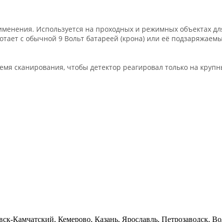
именения. Используется на проходных и режимных объектах дл
тает с обычной 9 Вольт батареей (крона) или её подзаряжаем
я сканирования, чтобы детектор реагировал только на крупные
овск-Камчатский, Кемерово, Казань, Ярославль, Петрозаводск, 