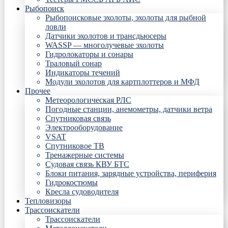
Рыбопоиск
Рыбопоисковые эхолоты, эхолоты для рыбной
ловли
Датчики эхолотов и трансдьюсеры
WASSP — многолучевые эхолоты
Гидролокаторы и сонары
Траловый сонар
Индикаторы течений
Модули эхолотов для картплоттеров и МФД
Прочее
Метеорологическая РЛС
Погодные станции, анемометры, датчики ветра
Спутниковая связь
Электрооборудование
VSAT
Спутниковое ТВ
Тренажерные системы
Судовая связь КВУ БТС
Блоки питания, зарядные устройства, периферия
Гидрокостюмы
Кресла судоводителя
Тепловизоры
Трассоискатели
Трассоискатели