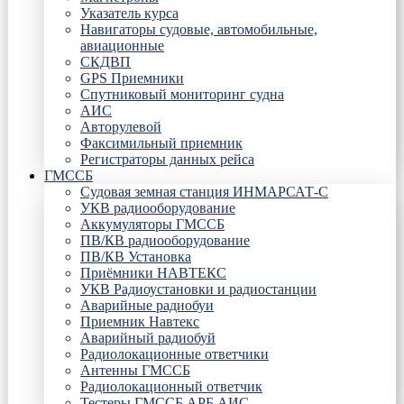
Указатель курса
Навигаторы судовые, автомобильные,
авиационные
СКДВП
GPS Приемники
Спутниковый мониторинг судна
АИС
Авторулевой
Факсимильный приемник
Регистраторы данных рейса
ГМССБ
Судовая земная станция ИНМАРСАТ-С
УКВ радиооборудование
Аккумуляторы ГМССБ
ПВ/КВ радиооборудование
ПВ/КВ Установка
Приёмники НАВТЕКС
УКВ Радиоустановки и радиостанции
Аварийные радиобуи
Приемник Навтекс
Аварийный радиобуй
Радиолокационные ответчики
Антенны ГМССБ
Радиолокационный ответчик
Тестеры ГМССБ АРБ АИС