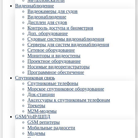
Металлоискатели
Видеонаблюдение
Видеокамеры для судов
Видеонаблюдение
Дисплеи для судов
Контроль доступа и биометрия
Доп. оборудование
Судовые системы видеонаблюдения
Серверы для систем видеонаблюдения
Сетевое оборудование
Мониторы и видеостены
Проектное оборудование
Носимые видеорегистраторы
Программное обеспечение
Спутниковая связь
Спутниковые телефоны
Морское спутниковое оборудование
Док-станции
Аксессуары к спутниковым телефонам
Трекеры
М2М-модемы
GSM/VoIP/ШПД
GSM репитеры
Мобильные радиосети
Модемы