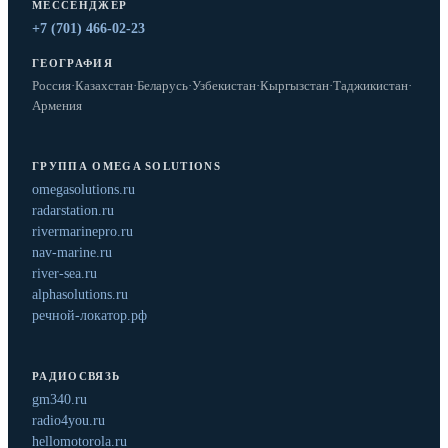
МЕССЕНДЖЕР
+7 (701) 466-02-23
ГЕОГРАФИЯ
Россия
·
Казахстан
·
Беларусь
·
Узбекистан
·
Кыргызстан
·
Таджикистан
·
Армения
ГРУППА OMEGA SOLUTIONS
omegasolutions.ru
radarstation.ru
rivermarinepro.ru
nav-marine.ru
river-sea.ru
alphasolutions.ru
речной-локатор.рф
РАДИОСВЯЗЬ
gm340.ru
radio4you.ru
hellomotorola.ru