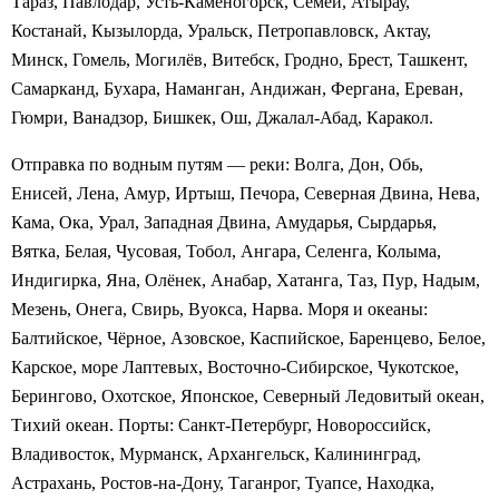
Тараз, Павлодар, Усть-Каменогорск, Семей, Атырау,
Костанай, Кызылорда, Уральск, Петропавловск, Актау,
Минск, Гомель, Могилёв, Витебск, Гродно, Брест, Ташкент,
Самарканд, Бухара, Наманган, Андижан, Фергана, Ереван,
Гюмри, Ванадзор, Бишкек, Ош, Джалал-Абад, Каракол.
Отправка по водным путям — реки: Волга, Дон, Обь,
Енисей, Лена, Амур, Иртыш, Печора, Северная Двина, Нева,
Кама, Ока, Урал, Западная Двина, Амударья, Сырдарья,
Вятка, Белая, Чусовая, Тобол, Ангара, Селенга, Колыма,
Индигирка, Яна, Олёнек, Анабар, Хатанга, Таз, Пур, Надым,
Мезень, Онега, Свирь, Вуокса, Нарва. Моря и океаны:
Балтийское, Чёрное, Азовское, Каспийское, Баренцево, Белое,
Карское, море Лаптевых, Восточно-Сибирское, Чукотское,
Берингово, Охотское, Японское, Северный Ледовитый океан,
Тихий океан. Порты: Санкт-Петербург, Новороссийск,
Владивосток, Мурманск, Архангельск, Калининград,
Астрахань, Ростов-на-Дону, Таганрог, Туапсе, Находка,