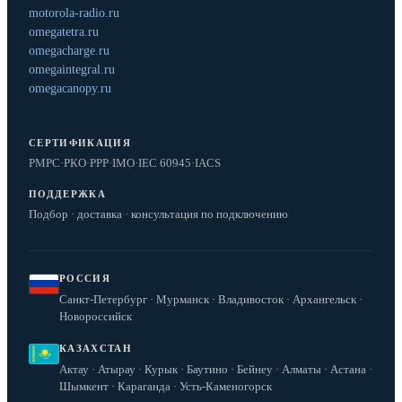
motorola-radio.ru
omegatetra.ru
omegacharge.ru
omegaintegral.ru
omegacanopy.ru
СЕРТИФИКАЦИЯ
РМРС
·
РКО
·
РРР
·
IMO
·
IEC 60945
·
IACS
ПОДДЕРЖКА
Подбор · доставка · консультация по подключению
РОССИЯ
Санкт-Петербург · Мурманск · Владивосток · Архангельск ·
Новороссийск
КАЗАХСТАН
Актау · Атырау · Курык · Баутино · Бейнеу · Алматы · Астана ·
Шымкент · Караганда · Усть-Каменогорск