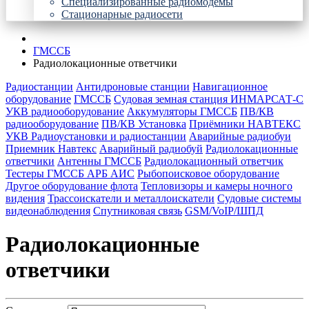
Специализированные радиомодемы
Стационарные радиосети
ГМССБ
Радиолокационные ответчики
Радиостанции
Антидроновые станции
Навигационное
оборудование
ГМССБ
Судовая земная станция ИНМАРСАТ-С
УКВ радиооборудование
Аккумуляторы ГМССБ
ПВ/КВ
радиооборудование
ПВ/КВ Установка
Приёмники НАВТЕКС
УКВ Радиоустановки и радиостанции
Аварийные радиобуи
Приемник Навтекс
Аварийный радиобуй
Радиолокационные
ответчики
Антенны ГМССБ
Радиолокационный ответчик
Тестеры ГМССБ АРБ АИС
Рыбопоисковое оборудование
Другое оборудование флота
Тепловизоры и камеры ночного
видения
Трассоискатели и металлоискатели
Судовые системы
видеонаблюдения
Спутниковая связь
GSM/VoIP/ШПД
Радиолокационные
ответчики