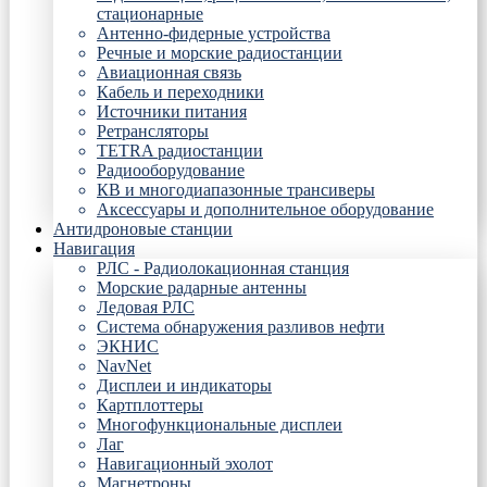
стационарные
Антенно-фидерные устройства
Речные и морские радиостанции
Авиационная связь
Кабель и переходники
Источники питания
Ретрансляторы
TETRA радиостанции
Радиооборудование
КВ и многодиапазонные трансиверы
Аксессуары и дополнительное оборудование
Антидроновые станции
Навигация
РЛС - Радиолокационная станция
Морские радарные антенны
Ледовая РЛС
Система обнаружения разливов нефти
ЭКНИС
NavNet
Дисплеи и индикаторы
Картплоттеры
Многофункциональные дисплеи
Лаг
Навигационный эхолот
Магнетроны