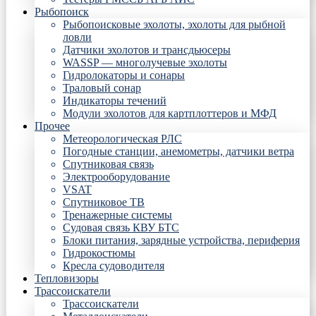
Рыбопоиск
Рыбопоисковые эхолоты, эхолоты для рыбной
ловли
Датчики эхолотов и трансдьюсеры
WASSP — многолучевые эхолоты
Гидролокаторы и сонары
Траловый сонар
Индикаторы течений
Модули эхолотов для картплоттеров и МФД
Прочее
Метеорологическая РЛС
Погодные станции, анемометры, датчики ветра
Спутниковая связь
Электрооборудование
VSAT
Спутниковое ТВ
Тренажерные системы
Судовая связь КВУ БТС
Блоки питания, зарядные устройства, периферия
Гидрокостюмы
Кресла судоводителя
Тепловизоры
Трассоискатели
Трассоискатели