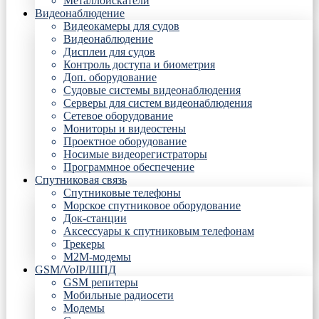
Металлоискатели
Видеонаблюдение
Видеокамеры для судов
Видеонаблюдение
Дисплеи для судов
Контроль доступа и биометрия
Доп. оборудование
Судовые системы видеонаблюдения
Серверы для систем видеонаблюдения
Сетевое оборудование
Мониторы и видеостены
Проектное оборудование
Носимые видеорегистраторы
Программное обеспечение
Спутниковая связь
Спутниковые телефоны
Морское спутниковое оборудование
Док-станции
Аксессуары к спутниковым телефонам
Трекеры
М2М-модемы
GSM/VoIP/ШПД
GSM репитеры
Мобильные радиосети
Модемы