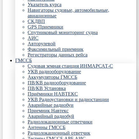
Указатель курса
Навигаторы судовые, автомобильные,
авиационные
СКДВП
GPS Приемники
Спутниковый мониторинг судна
АИС
Авторулевой
Факсимильный приемник
Регистраторы данных рейса
ГМССБ
Судовая земная станция ИНМАРСАТ-С
УКВ радиооборудование
Аккумуляторы ГМССБ
ПВ/КВ радиооборудование
ПВ/КВ Установка
Приёмники НАВТЕКС
УКВ Радиоустановки и радиостанции
Аварийные радиобуи
Приемник Навтекс
Аварийный радиобуй
Радиолокационные ответчики
Антенны ГМССБ
Радиолокационный ответчик
Тестеры ГМССБ АРБ АИС