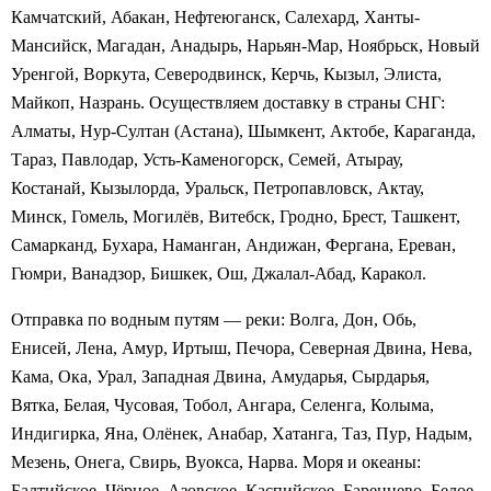
Камчатский, Абакан, Нефтеюганск, Салехард, Ханты-
Мансийск, Магадан, Анадырь, Нарьян-Мар, Ноябрьск, Новый
Уренгой, Воркута, Северодвинск, Керчь, Кызыл, Элиста,
Майкоп, Назрань. Осуществляем доставку в страны СНГ:
Алматы, Нур-Султан (Астана), Шымкент, Актобе, Караганда,
Тараз, Павлодар, Усть-Каменогорск, Семей, Атырау,
Костанай, Кызылорда, Уральск, Петропавловск, Актау,
Минск, Гомель, Могилёв, Витебск, Гродно, Брест, Ташкент,
Самарканд, Бухара, Наманган, Андижан, Фергана, Ереван,
Гюмри, Ванадзор, Бишкек, Ош, Джалал-Абад, Каракол.
Отправка по водным путям — реки: Волга, Дон, Обь,
Енисей, Лена, Амур, Иртыш, Печора, Северная Двина, Нева,
Кама, Ока, Урал, Западная Двина, Амударья, Сырдарья,
Вятка, Белая, Чусовая, Тобол, Ангара, Селенга, Колыма,
Индигирка, Яна, Олёнек, Анабар, Хатанга, Таз, Пур, Надым,
Мезень, Онега, Свирь, Вуокса, Нарва. Моря и океаны:
Балтийское, Чёрное, Азовское, Каспийское, Баренцево, Белое,