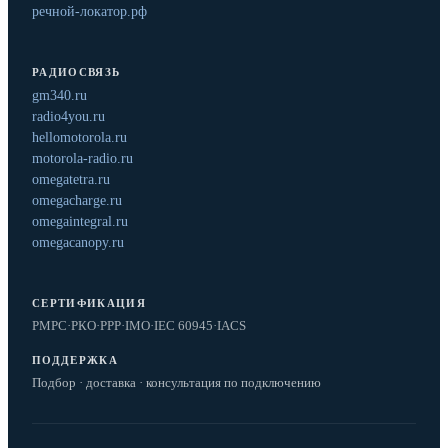
речной-локатор.рф
РАДИОСВЯЗЬ
gm340.ru
radio4you.ru
hellomotorola.ru
motorola-radio.ru
omegatetra.ru
omegacharge.ru
omegaintegral.ru
omegacanopy.ru
СЕРТИФИКАЦИЯ
РМРС
·
РКО
·
РРР
·
IMO
·
IEC 60945
·
IACS
ПОДДЕРЖКА
Подбор · доставка · консультация по подключению