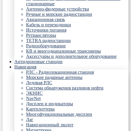
стационарные
Антенно-фидерные устройства
Речные и морские радиостанции
Авиационная связь
Кабель и переходники
Источники питания
Ретрансляторы
TETRA радиостанции
Радиооборудование
КВ и многодиапазонные трансиверы
Аксессуары и дополнительное оборудование
Антидроновые станции
Навигация
РЛС - Радиолокационная станция
Морские радарные антенны
Ледовая РЛС
Система обнаружения разливов нефти
ЭКНИС
NavNet
Дисплеи и индикаторы
Картплоттеры
Многофункциональные дисплеи
Лаг
Навигационный эхолот
Магнетроны