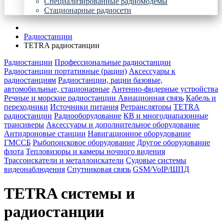
Специализированные радиомодемы
Стационарные радиосети
Радиостанции
TETRA радиостанции
Радиостанции
Профессиональные радиостанции
Радиостанции портативные (рации)
Аксессуары к
радиостанциям
Радиостанции, рации базовые,
автомобильные, стационарные
Антенно-фидерные устройства
Речные и морские радиостанции
Авиационная связь
Кабель и
переходники
Источники питания
Ретрансляторы
TETRA
радиостанции
Радиооборудование
КВ и многодиапазонные
трансиверы
Аксессуары и дополнительное оборудование
Антидроновые станции
Навигационное оборудование
ГМССБ
Рыбопоисковое оборудование
Другое оборудование
флота
Тепловизоры и камеры ночного видения
Трассоискатели и металлоискатели
Судовые системы
видеонаблюдения
Спутниковая связь
GSM/VoIP/ШПД
TETRA системы и
радиостанции