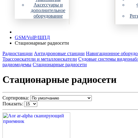
Аксессуары и
дополнительное
оборудование
Рег
GSM/VoIP/ШПД
Стационарные радиосети
Радиостанции
Антидроновые станции
Навигационное оборудо
Трассоискатели и металлоискатели
Судовые системы видеонаб
радиомодемы
Стационарные радиосети
Стационарные радиосети
Сортировка:
Показать: