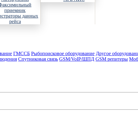
Факсимильный
приемник
истраторы данных
рейса
вание
ГМССБ
Рыбопоисковое оборудование
Другое оборудован
людения
Спутниковая связь
GSM/VoIP/ШПД
GSM репитеры
Моб