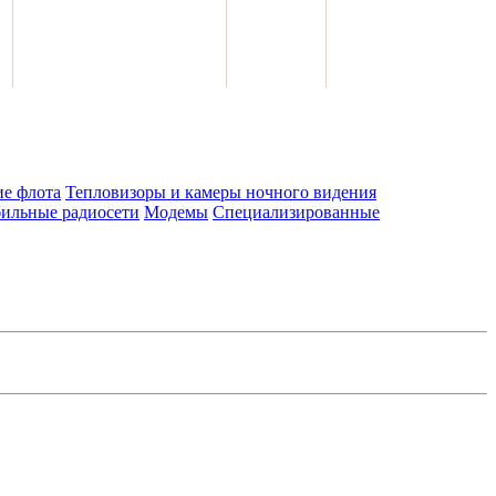
ие флота
Тепловизоры и камеры ночного видения
ильные радиосети
Модемы
Специализированные