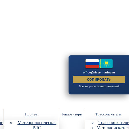
office@river-marine.ru
КОПИРОВАТЬ
Все запросы только на e-mail
Прочее
Тепловизоры
Трассоискатели
ые
Метеорологическая
Трассоискател
РЛС
Металлоискател