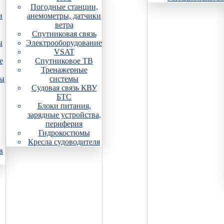
Погодные станции,
и
анемометры, датчики
ветра
Спутниковая связь
ы
Электрооборудование
VSAT
е
Спутниковое ТВ
Тренажерные
ры
системы
Судовая связь КВУ
БТС
Блоки питания,
зарядные устройства,
периферия
Гидрокостюмы
Кресла судоводителя
в