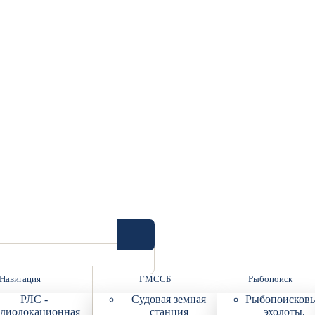
Навигация
ГМССБ
Рыбопоиск
РЛС -
Судовая земная
Рыбопоисков
диолокационная
станция
эхолоты,