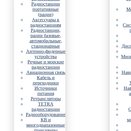
Радиостанции
портативные
Мо
(рации)
Аксессуары к
радиостанциям
Сис
Радиостанции,
рации базовые,
автомобильные,
стационарные
Дис
Антенно-фидерные
устройства
Мно
Речные и морские
радиостанции
Авиационная связь
Нави
Кабель и
переходники
Источники
Нав
питания
Ретрансляторы
TETRA
радиостанции
G
Радиооборудование
КВ и
м
многодиапазонные
трансиверы