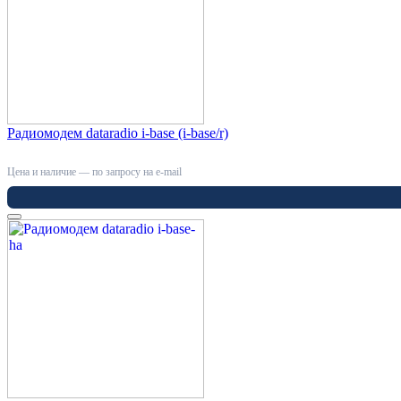
Радиомодем dataradio i-base (i-base/r)
Цена и наличие — по запросу на e-mail