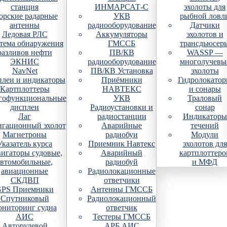
станция
ИНМАРСАТ-С
эхолоты для
рские радарные
УКВ
рыбной ловл
антенны
радиооборудование
Датчики
Ледовая РЛС
Аккумуляторы
эхолотов и
тема обнаружения
ГМССБ
трансдьюсер
разливов нефти
ПВ/КВ
WASSP —
ЭКНИС
радиооборудование
многолучевы
NavNet
ПВ/КВ Установка
эхолоты
плеи и индикаторы
Приёмники
Гидролокато
Картплоттеры
НАВТЕКС
и сонары
гофункциональные
УКВ
Траловый
дисплеи
Радиоустановки и
сонар
Лаг
радиостанции
Индикаторы
гационный эхолот
Аварийные
течений
Магнетроны
радиобуи
Модули
Указатель курса
Приемник Навтекс
эхолотов для
игаторы судовые,
Аварийный
картплоттеро
автомобильные,
радиобуй
и МФД
авиационные
Радиолокационные
СКДВП
ответчики
PS Приемники
Антенны ГМССБ
Спутниковый
Радиолокационный
ониторинг судна
ответчик
АИС
Тестеры ГМССБ
Авторулевой
АРБ АИС