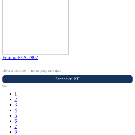
Furuno FEA-2807
Цена и наличие — по запросу на e-mail
Запросить КП
1
2
3
4
5
6
7
8