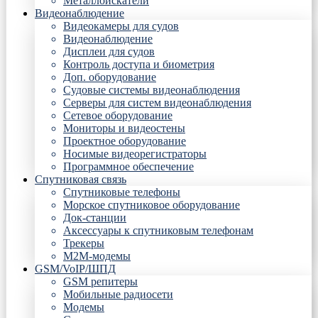
Металлоискатели
Видеонаблюдение
Видеокамеры для судов
Видеонаблюдение
Дисплеи для судов
Контроль доступа и биометрия
Доп. оборудование
Судовые системы видеонаблюдения
Серверы для систем видеонаблюдения
Сетевое оборудование
Мониторы и видеостены
Проектное оборудование
Носимые видеорегистраторы
Программное обеспечение
Спутниковая связь
Спутниковые телефоны
Морское спутниковое оборудование
Док-станции
Аксессуары к спутниковым телефонам
Трекеры
М2М-модемы
GSM/VoIP/ШПД
GSM репитеры
Мобильные радиосети
Модемы