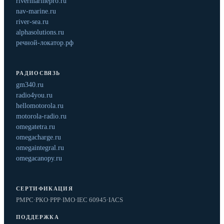
rivermarinepro.ru
nav-marine.ru
river-sea.ru
alphasolutions.ru
речной-локатор.рф
РАДИОСВЯЗЬ
gm340.ru
radio4you.ru
hellomotorola.ru
motorola-radio.ru
omegatetra.ru
omegacharge.ru
omegaintegral.ru
omegacanopy.ru
СЕРТИФИКАЦИЯ
РМРС
·
РКО
·
РРР
·
IMO
·
IEC 60945
·
IACS
ПОДДЕРЖКА