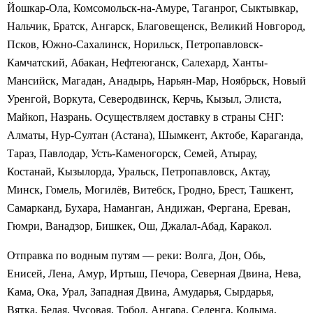
Йошкар-Ола, Комсомольск-на-Амуре, Таганрог, Сыктывкар,
Нальчик, Братск, Ангарск, Благовещенск, Великий Новгород,
Псков, Южно-Сахалинск, Норильск, Петропавловск-
Камчатский, Абакан, Нефтеюганск, Салехард, Ханты-
Мансийск, Магадан, Анадырь, Нарьян-Мар, Ноябрьск, Новый
Уренгой, Воркута, Северодвинск, Керчь, Кызыл, Элиста,
Майкоп, Назрань. Осуществляем доставку в страны СНГ:
Алматы, Нур-Султан (Астана), Шымкент, Актобе, Караганда,
Тараз, Павлодар, Усть-Каменогорск, Семей, Атырау,
Костанай, Кызылорда, Уральск, Петропавловск, Актау,
Минск, Гомель, Могилёв, Витебск, Гродно, Брест, Ташкент,
Самарканд, Бухара, Наманган, Андижан, Фергана, Ереван,
Гюмри, Ванадзор, Бишкек, Ош, Джалал-Абад, Каракол.
Отправка по водным путям — реки: Волга, Дон, Обь,
Енисей, Лена, Амур, Иртыш, Печора, Северная Двина, Нева,
Кама, Ока, Урал, Западная Двина, Амударья, Сырдарья,
Вятка, Белая, Чусовая, Тобол, Ангара, Селенга, Колыма,