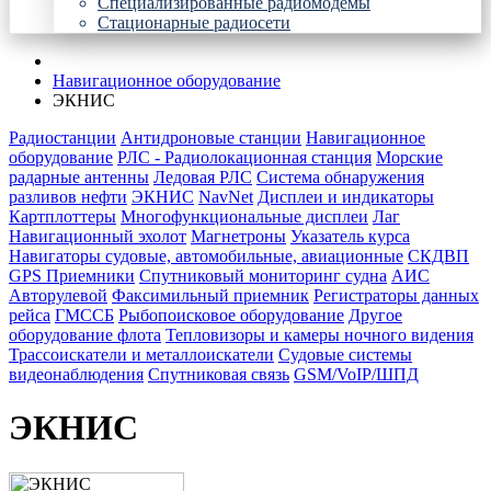
Специализированные радиомодемы
Стационарные радиосети
Навигационное оборудование
ЭКНИС
Радиостанции
Антидроновые станции
Навигационное
оборудование
РЛС - Радиолокационная станция
Морские
радарные антенны
Ледовая РЛС
Система обнаружения
разливов нефти
ЭКНИС
NavNet
Дисплеи и индикаторы
Картплоттеры
Многофункциональные дисплеи
Лаг
Навигационный эхолот
Магнетроны
Указатель курса
Навигаторы судовые, автомобильные, авиационные
СКДВП
GPS Приемники
Спутниковый мониторинг судна
АИС
Авторулевой
Факсимильный приемник
Регистраторы данных
рейса
ГМССБ
Рыбопоисковое оборудование
Другое
оборудование флота
Тепловизоры и камеры ночного видения
Трассоискатели и металлоискатели
Судовые системы
видеонаблюдения
Спутниковая связь
GSM/VoIP/ШПД
ЭКНИС