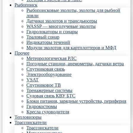
Рыбопоиск
Рыбопоисковые эхолоты, эхолоты для рыбной
ловли
Датчики эхолотов и трансдьюсеры
WASSP — многолучевые эхолоты
Гидролокаторы и сонары
Траловый сонар
Индикаторы течений
Модули эхолотов для картплоттеров и МФД
Прочее
Метеорологическая РЛС
Погодные станции, анемометры, датчики ветра
Спутниковая связь
Электрооборудование
VSAT
Спутниковое ТВ
Тренажерные системы
Судовая связь КВУ БТС
Блоки питания, зарядные устройства, периферия
Гидрокостюмы
Кресла судоводителя
Тепловизоры
Трассоискатели
Трассоискатели