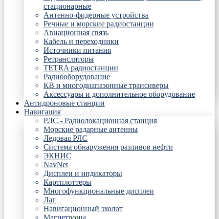
стационарные
Антенно-фидерные устройства
Речные и морские радиостанции
Авиационная связь
Кабель и переходники
Источники питания
Ретрансляторы
TETRA радиостанции
Радиооборудование
КВ и многодиапазонные трансиверы
Аксессуары и дополнительное оборудование
Антидроновые станции
Навигация
РЛС - Радиолокационная станция
Морские радарные антенны
Ледовая РЛС
Система обнаружения разливов нефти
ЭКНИС
NavNet
Дисплеи и индикаторы
Картплоттеры
Многофункциональные дисплеи
Лаг
Навигационный эхолот
Магнетроны