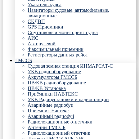
Указатель курса
Навигаторы судовые, автомобильные,
авиационные
СКДВП
GPS Приемники
Спутниковый мониторинг судна
АИС
Авторулевой
Факсимильный приемник
Регистраторы данных рейса
ГМССБ
Судовая земная станция ИНМАРСАТ-С
УКВ радиооборудование
Аккумуляторы ГМССБ
ПВ/КВ радиооборудование
ПВ/КВ Установка
Приёмники НАВТЕКС
УКВ Радиоустановки и радиостанции
Аварийные радиобуи
Приемник Навтекс
Аварийный радиобуй
Радиолокационные ответчики
Антенны ГМССБ
Радиолокационный ответчик
Тестеры ГМССБ АРБ АИС