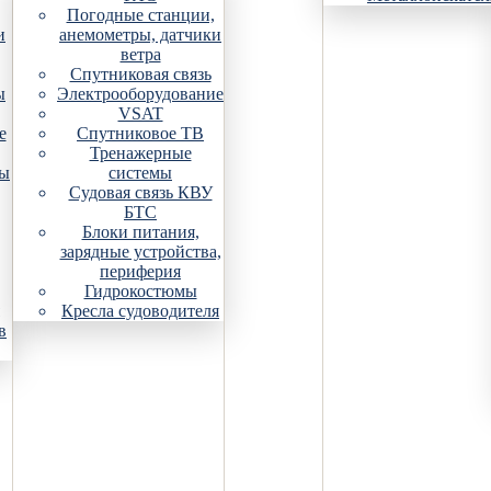
Погодные станции,
и
анемометры, датчики
ветра
Спутниковая связь
ы
Электрооборудование
VSAT
е
Спутниковое ТВ
Тренажерные
ры
системы
Судовая связь КВУ
БТС
Блоки питания,
зарядные устройства,
периферия
Гидрокостюмы
Кресла судоводителя
в