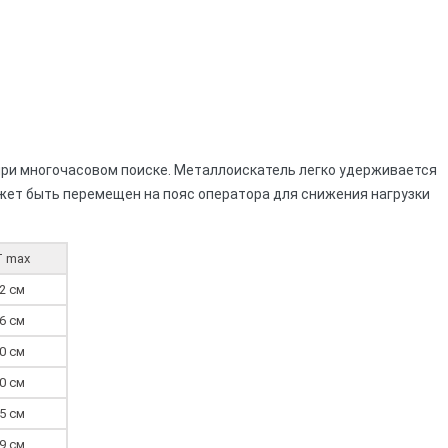
ри многочасовом поиске. Металлоискатель легко удерживается
ожет быть перемещен на пояс оператора для снижения нагрузки
T max
2 см
6 см
0 см
0 см
5 см
9 см