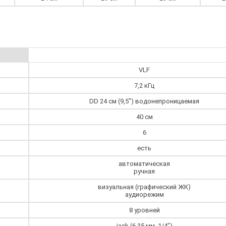
VLF
7,2 кГц
DD 24 см (9,5") водонепроницаемая
40 см
6
есть
автоматическая
ручная
визуальная (графический ЖК)
аудиорежим
8 уровней
jack (6,35 мм, 1/4”)