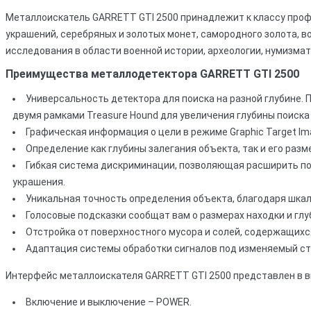
Металлоискатель GARRETT GTI 2500 принадлежит к классу про
украшений, серебряных и золотых монет, самородного золота, в
исследования в области военной истории, археологии, нумизмат
Преимущества металлодетектора GARRETT GTI 2500
Универсальность детектора для поиска на разной глубине. 
двумя рамками Treasure Hound для увеличения глубины поиска 
Графическая информация о цели в режиме Graphic Target Ima
Определение как глубины залегания объекта, так и его раз
Гибкая система дискриминации, позволяющая расширить поис
украшения.
Уникальная точность определения объекта, благодаря шкал
Голосовые подсказки сообщат вам о размерах находки и глуб
Отстройка от поверхностного мусора и солей, содержащихся
Адаптация системы обработки сигналов под изменяемый стил
Интерфейс металлоискателя GARRETT GTI 2500 представлен в ви
Включение и выключение – POWER.