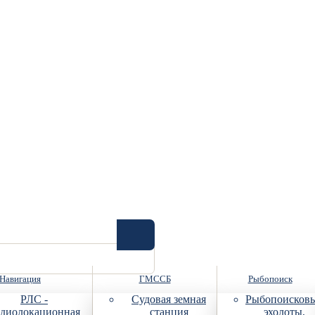
Навигация
ГМССБ
Рыбопоиск
РЛС -
Судовая земная
Рыбопоисков
диолокационная
станция
эхолоты,