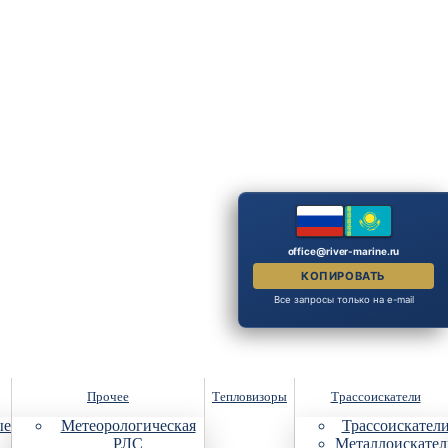
office@river-marine.ru
КОПИРОВАТЬ
Все запросы только на e-mail
Прочее
Тепловизоры
Трассоискатели
ые
Метеорологическая
Трассоискател
РЛС
Металлоискател