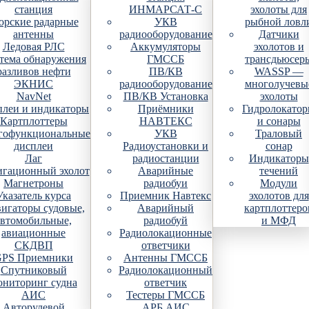
станция
ИНМАРСАТ-С
эхолоты для
рские радарные
УКВ
рыбной ловл
антенны
радиооборудование
Датчики
Ледовая РЛС
Аккумуляторы
эхолотов и
тема обнаружения
ГМССБ
трансдьюсер
разливов нефти
ПВ/КВ
WASSP —
ЭКНИС
радиооборудование
многолучевы
NavNet
ПВ/КВ Установка
эхолоты
плеи и индикаторы
Приёмники
Гидролокато
Картплоттеры
НАВТЕКС
и сонары
гофункциональные
УКВ
Траловый
дисплеи
Радиоустановки и
сонар
Лаг
радиостанции
Индикаторы
гационный эхолот
Аварийные
течений
Магнетроны
радиобуи
Модули
Указатель курса
Приемник Навтекс
эхолотов для
игаторы судовые,
Аварийный
картплоттеро
автомобильные,
радиобуй
и МФД
авиационные
Радиолокационные
СКДВП
ответчики
PS Приемники
Антенны ГМССБ
Спутниковый
Радиолокационный
ониторинг судна
ответчик
АИС
Тестеры ГМССБ
Авторулевой
АРБ АИС