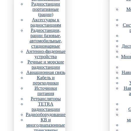
Радиостанции
портативные
Мо
(рации)
Аксессуары к
радиостанциям
Сис
Радиостанции,
рации базовые,
автомобильные,
стационарные
Дис
Антенно-фидерные
устройства
Мно
Речные и морские
радиостанции
Авиационная связь
Нави
Кабель и
переходники
Источники
Нав
питания
Ретрансляторы
TETRA
радиостанции
G
Радиооборудование
КВ и
м
многодиапазонные
трансиверы