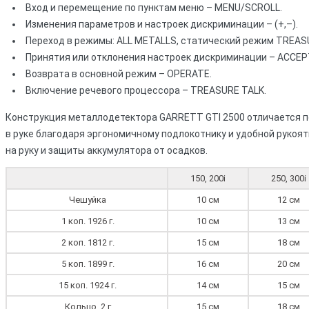
Вход и перемещение по пунктам меню – MENU/SCROLL.
Изменения параметров и настроек дискриминации – (+,–).
Переход в режимы: ALL METALLS, статический режим TREAS
Принятия или отклонения настроек дискриминации – ACCEP
Возврата в основной режим – OPERATE.
Включение речевого процессора – TREASURE TALK.
Конструкция металлодетектора GARRETT GTI 2500 отличается 
в руке благодаря эргономичному подлокотнику и удобной рукоя
на руку и защиты аккумулятора от осадков.
150, 200i
250, 300i
Чешуйка
10 см
12 см
1 коп. 1926 г.
10 см
13 см
2 коп. 1812 г.
15 см
18 см
5 коп. 1899 г.
16 см
20 см
15 коп. 1924 г.
14 см
15 см
Кольцо, 2 г
15 см
18 см