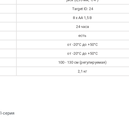
Target ID: 24
8 x AA 1,5 В
24 часа
есть
от -20°С до +50°С
от -20°С до +50°С
100 - 130 см (регулируемая)
2,1 кг
I-серия