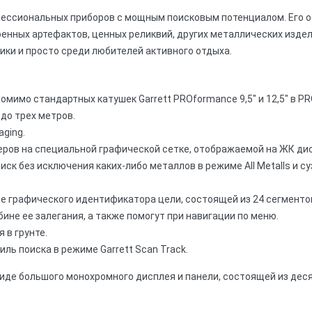
фессиональных приборов с мощным поисковым потенциалом. Его 
оенных артефактов, ценных реликвий, других металлических издел
ики и просто среди любителей активного отдыха.
Помимо стандартных катушек Garrett PROformance 9,5" и 12,5" в 
до трех метров.
ging.
меров на специальной графической сетке, отображаемой на ЖК ди
к без исключения каких-либо металлов в режиме All Metalls и су
е графического идентификатора цели, состоящей из 24 сегменто
ине ее залегания, а также помогут при навигации по меню.
 в грунте.
ь поиска в режиме Garrett Scan Track.
де большого монохромного дисплея и панели, состоящей из деся