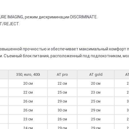
URE IMAGING, режим дискриминации DISCRIMINATE.
T/REJECT.
повышенной прочностью и обеспечивает максимальный комфорт п
ти. Съемный блок питания, расположенный под подлокотником, м
350, euro, 400i
AT pro
AT gold
A
20 см
22 см
20 см
2
22 см
25 см
23 см
2
26 см
29 см
25 см
3
26 см
30 см
29 см
3
23 см
26 см
25 см
2
24 см
29 см
29 см
2