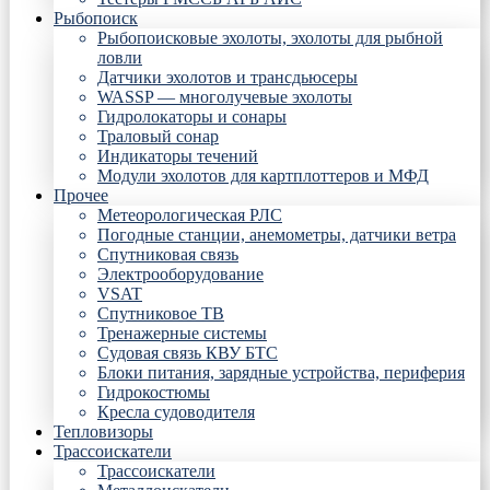
Рыбопоиск
Рыбопоисковые эхолоты, эхолоты для рыбной
ловли
Датчики эхолотов и трансдьюсеры
WASSP — многолучевые эхолоты
Гидролокаторы и сонары
Траловый сонар
Индикаторы течений
Модули эхолотов для картплоттеров и МФД
Прочее
Метеорологическая РЛС
Погодные станции, анемометры, датчики ветра
Спутниковая связь
Электрооборудование
VSAT
Спутниковое ТВ
Тренажерные системы
Судовая связь КВУ БТС
Блоки питания, зарядные устройства, периферия
Гидрокостюмы
Кресла судоводителя
Тепловизоры
Трассоискатели
Трассоискатели