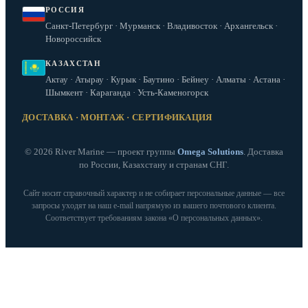
РОССИЯ
Санкт-Петербург · Мурманск · Владивосток · Архангельск ·
Новороссийск
КАЗАХСТАН
Актау · Атырау · Курык · Баутино · Бейнеу · Алматы · Астана ·
Шымкент · Караганда · Усть-Каменогорск
ДОСТАВКА · МОНТАЖ · СЕРТИФИКАЦИЯ
© 2026 River Marine — проект группы
Omega Solutions
. Доставка
по России, Казахстану и странам СНГ.
Сайт носит справочный характер и не собирает персональные данные — все
запросы уходят на наш e‑mail напрямую из вашего почтового клиента.
Соответствует требованиям закона «О персональных данных».