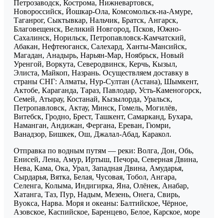
Петрозаводск, Кострома, Нижневартовск,
Новороссийск, Йошкар-Ола, Комсомольск-на-Амуре,
Таганрог, Сыктывкар, Нальчик, Братск, Ангарск,
Благовещенск, Великий Новгород, Псков, Южно-
Сахалинск, Норильск, Петропавловск-Камчатский,
Абакан, Нефтеюганск, Салехард, Ханты-Мансийск,
Магадан, Анадырь, Нарьян-Мар, Ноябрьск, Новый
Уренгой, Воркута, Северодвинск, Керчь, Кызыл,
Элиста, Майкоп, Назрань. Осуществляем доставку в
страны СНГ: Алматы, Нур-Султан (Астана), Шымкент,
Актобе, Караганда, Тараз, Павлодар, Усть-Каменогорск,
Семей, Атырау, Костанай, Кызылорда, Уральск,
Петропавловск, Актау, Минск, Гомель, Могилёв,
Витебск, Гродно, Брест, Ташкент, Самарканд, Бухара,
Наманган, Андижан, Фергана, Ереван, Гюмри,
Ванадзор, Бишкек, Ош, Джалал-Абад, Каракол.
Отправка по водным путям — реки: Волга, Дон, Обь,
Енисей, Лена, Амур, Иртыш, Печора, Северная Двина,
Нева, Кама, Ока, Урал, Западная Двина, Амударья,
Сырдарья, Вятка, Белая, Чусовая, Тобол, Ангара,
Селенга, Колыма, Индигирка, Яна, Олёнек, Анабар,
Хатанга, Таз, Пур, Надым, Мезень, Онега, Свирь,
Вуокса, Нарва. Моря и океаны: Балтийское, Чёрное,
Азовское, Каспийское, Баренцево, Белое, Карское, море