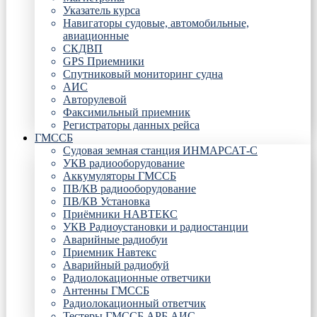
Указатель курса
Навигаторы судовые, автомобильные,
авиационные
СКДВП
GPS Приемники
Спутниковый мониторинг судна
АИС
Авторулевой
Факсимильный приемник
Регистраторы данных рейса
ГМССБ
Судовая земная станция ИНМАРСАТ-С
УКВ радиооборудование
Аккумуляторы ГМССБ
ПВ/КВ радиооборудование
ПВ/КВ Установка
Приёмники НАВТЕКС
УКВ Радиоустановки и радиостанции
Аварийные радиобуи
Приемник Навтекс
Аварийный радиобуй
Радиолокационные ответчики
Антенны ГМССБ
Радиолокационный ответчик
Тестеры ГМССБ АРБ АИС