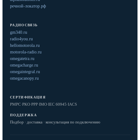
речной-локатор.рф
РАДИОСВЯЗЬ
gm340.ru
radio4you.ru
hellomotorola.ru
motorola-radio.ru
omegatetra.ru
omegacharge.ru
omegaintegral.ru
omegacanopy.ru
СЕРТИФИКАЦИЯ
РМРС
·
РКО
·
РРР
·
IMO
·
IEC 60945
·
IACS
ПОДДЕРЖКА
Подбор · доставка · консультация по подключению