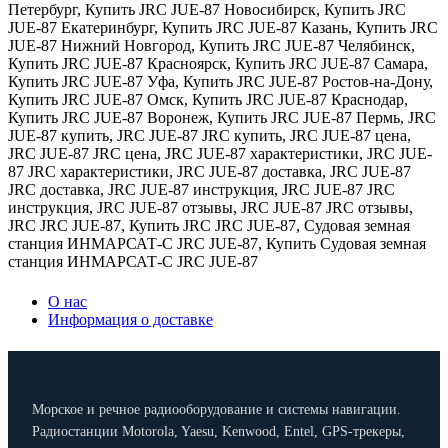
Петербург
,
Купить JRC JUE-87 Новосибирск
,
Купить JRC
JUE-87 Екатеринбург
,
Купить JRC JUE-87 Казань
,
Купить JRC
JUE-87 Нижний Новгород
,
Купить JRC JUE-87 Челябинск
,
Купить JRC JUE-87 Красноярск
,
Купить JRC JUE-87 Самара
,
Купить JRC JUE-87 Уфа
,
Купить JRC JUE-87 Ростов-на-Дону
,
Купить JRC JUE-87 Омск
,
Купить JRC JUE-87 Краснодар
,
Купить JRC JUE-87 Воронеж
,
Купить JRC JUE-87 Пермь
,
JRC
JUE-87 купить
,
JRC JUE-87 JRC купить
,
JRC JUE-87 цена
,
JRC JUE-87 JRC цена
,
JRC JUE-87 характеристики
,
JRC JUE-
87 JRC характеристики
,
JRC JUE-87 доставка
,
JRC JUE-87
JRC доставка
,
JRC JUE-87 инструкция
,
JRC JUE-87 JRC
инструкция
,
JRC JUE-87 отзывы
,
JRC JUE-87 JRC отзывы
,
JRC JRC JUE-87
,
Купить JRC JRC JUE-87
,
Судовая земная
станция ИНМАРСАТ-С JRC JUE-87
,
Купить Судовая земная
станция ИНМАРСАТ-С JRC JUE-87
О нас
Информация о доставке
Морское и речное радиооборудование и системы навигации.
Радиостанции Motorola, Yaesu, Kenwood, Entel, GPS-трекеры,