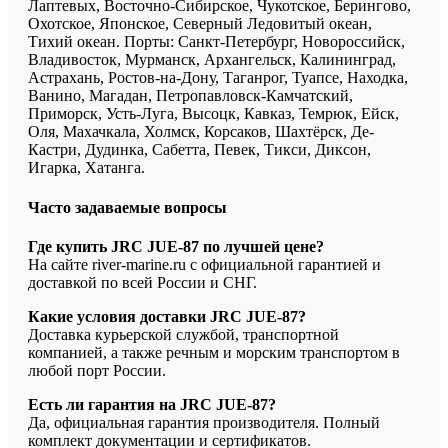
Лаптевых, Восточно-Сибирское, Чукотское, Берингово,
Охотское, Японское, Северный Ледовитый океан,
Тихий океан. Порты: Санкт-Петербург, Новороссийск,
Владивосток, Мурманск, Архангельск, Калининград,
Астрахань, Ростов-на-Дону, Таганрог, Туапсе, Находка,
Ванино, Магадан, Петропавловск-Камчатский,
Приморск, Усть-Луга, Высоцк, Кавказ, Темрюк, Ейск,
Оля, Махачкала, Холмск, Корсаков, Шахтёрск, Де-
Кастри, Дудинка, Сабетта, Певек, Тикси, Диксон,
Игарка, Хатанга.
Часто задаваемые вопросы
Где купить JRC JUE-87 по лучшей цене?
На сайте river-marine.ru с официальной гарантией и
доставкой по всей России и СНГ.
Какие условия доставки JRC JUE-87?
Доставка курьерской службой, транспортной
компанией, а также речным и морским транспортом в
любой порт России.
Есть ли гарантия на JRC JUE-87?
Да, официальная гарантия производителя. Полный
комплект документации и сертификатов.