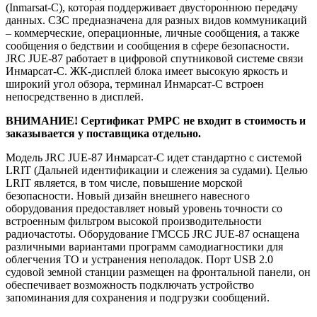
(Inmarsat-C), которая поддерживает двустороннюю передачу
данных. СЗС предназначена для разных видов коммуникаций
– коммерческие, операционные, личные сообщения, а также
сообщения о бедствии и сообщения в сфере безопасности.
JRC JUE-87 работает в цифровой спутниковой системе связи
Инмарсат-С. ЖК-дисплей блока имеет высокую яркость и
широкий угол обзора, терминал Инмарсат-С встроен
непосредственно в дисплей.
ВНИМАНИЕ! Сертификат РМРС не входит в стоимость и
заказывается у поставщика отдельно.
Модель JRC JUE-87 Инмарсат-C идет стандартно с системой
LRIT (Дальней идентификации и слежения за судами). Целью
LRIT является, в том числе, повышение морской
безопасности. Новый дизайн внешнего навесного
оборудования предоставляет новый уровень точности со
встроенным фильтром высокой производительности
радиочастоты. Оборудование ГМССБ JRC JUE-87 оснащена
различными вариантами программ самодиагностики для
облегчения ТО и устранения неполадок. Порт USB 2.0
судовой земной станции размещен на фронтальной панели, он
обеспечивает возможность подключать устройство
запоминания для сохранения и подгрузки сообщений.