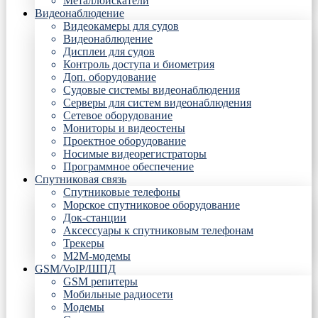
Металлоискатели
Видеонаблюдение
Видеокамеры для судов
Видеонаблюдение
Дисплеи для судов
Контроль доступа и биометрия
Доп. оборудование
Судовые системы видеонаблюдения
Серверы для систем видеонаблюдения
Сетевое оборудование
Мониторы и видеостены
Проектное оборудование
Носимые видеорегистраторы
Программное обеспечение
Спутниковая связь
Спутниковые телефоны
Морское спутниковое оборудование
Док-станции
Аксессуары к спутниковым телефонам
Трекеры
М2М-модемы
GSM/VoIP/ШПД
GSM репитеры
Мобильные радиосети
Модемы