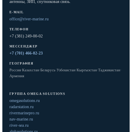
антенны, ЗИП, спутниковая связь.
E-MAIL
office@river-marine.ru
ТЕЛЕФОН
+7 (381) 249-00-02
МЕССЕНДЖЕР
+7 (701) 466-02-23
ГЕОГРАФИЯ
Россия
·
Казахстан
·
Беларусь
·
Узбекистан
·
Кыргызстан
·
Таджикистан
·
Армения
ГРУППА OMEGA SOLUTIONS
omegasolutions.ru
radarstation.ru
rivermarinepro.ru
nav-marine.ru
river-sea.ru
alphasolutions.ru