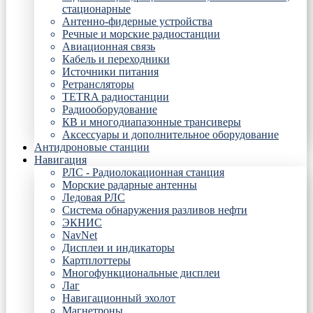
стационарные
Антенно-фидерные устройства
Речные и морские радиостанции
Авиационная связь
Кабель и переходники
Источники питания
Ретрансляторы
TETRA радиостанции
Радиооборудование
КВ и многодиапазонные трансиверы
Аксессуары и дополнительное оборудование
Антидроновые станции
Навигация
РЛС - Радиолокационная станция
Морские радарные антенны
Ледовая РЛС
Система обнаружения разливов нефти
ЭКНИС
NavNet
Дисплеи и индикаторы
Картплоттеры
Многофункциональные дисплеи
Лаг
Навигационный эхолот
Магнетроны