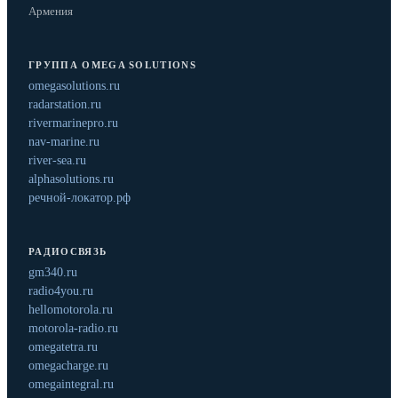
Армения
ГРУППА OMEGA SOLUTIONS
omegasolutions.ru
radarstation.ru
rivermarinepro.ru
nav-marine.ru
river-sea.ru
alphasolutions.ru
речной-локатор.рф
РАДИОСВЯЗЬ
gm340.ru
radio4you.ru
hellomotorola.ru
motorola-radio.ru
omegatetra.ru
omegacharge.ru
omegaintegral.ru