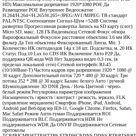
HD) Максимальное разрешение 1920*1080 POE Да
Размещение POE Внутреннее Видеосжатие
H.264/H.264+/H.265/H.265+/JPEG/AVI /MJPEG ТВ-стандарт
PAL/NTSC Соотношение Сигнал-Шум >52dB Система
развертки Прогрессивная развертка Запись на SD карту (слот)
Micro SD, макс. 128 ГБ Видеовыход Сетевой Фокус обзора
Вариофокальный Фокусное расстояние объектива 3.6 мм ИК-
фильтр Да Тип объектива Фиксированный Линза, Мп. 3
Количество ИК светодиодов 14µ x 18 шт. Подсветка, м. 20 ИК
Статус Под 10 Lux по CDS ИК Включение Авто P2P Да,
поддержка QR-кода Wifi Нет Задержка видео 0.3 сек. (в
пределах локальной сети) Сетевой интерфейс RJ-45
(10/100Base-T) Частота кадров при разрешении 1920 * 1080 @
30 кадр/с Дополнительный поток 720 * 480 @ 30 кадр/с Три
потока 352 * 288 @ 30 кадр/с Баланс белого Авто / ручной
Шумоподавление 3D DNR День / Ночь Цветной / чёрно-
белый режим Регулировка параметров изображения
Насыщенность / яркость / контраст / резкость, зеркало, FLK
(управление мерцанием) Смартфон iPhone, iPad, Android,
Android pad Веб-браузер IE8-11, Google Chrome, Firefox, Safari,
Mac Safari Режим Анти-туман Поддерживается ROI
Поддерживается BLC Поддерживается HDR Не
поддерживается WDR Да ONVIF Поддерживается Сетевые
протоколы
TCP/IP,ICMP,HTTP,HTTPS,FTP,DHCP,DNS,DDNS,RTP,RTSP,R