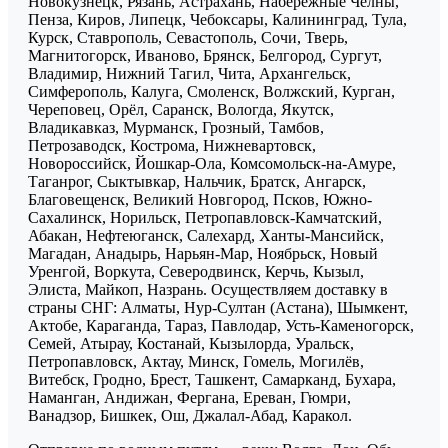
Новокузнецк, Рязань, Астрахань, Набережные Челны,
Пенза, Киров, Липецк, Чебоксары, Калининград, Тула,
Курск, Ставрополь, Севастополь, Сочи, Тверь,
Магнитогорск, Иваново, Брянск, Белгород, Сургут,
Владимир, Нижний Тагил, Чита, Архангельск,
Симферополь, Калуга, Смоленск, Волжский, Курган,
Череповец, Орёл, Саранск, Вологда, Якутск,
Владикавказ, Мурманск, Грозный, Тамбов,
Петрозаводск, Кострома, Нижневартовск,
Новороссийск, Йошкар-Ола, Комсомольск-на-Амуре,
Таганрог, Сыктывкар, Нальчик, Братск, Ангарск,
Благовещенск, Великий Новгород, Псков, Южно-
Сахалинск, Норильск, Петропавловск-Камчатский,
Абакан, Нефтеюганск, Салехард, Ханты-Мансийск,
Магадан, Анадырь, Нарьян-Мар, Ноябрьск, Новый
Уренгой, Воркута, Северодвинск, Керчь, Кызыл,
Элиста, Майкоп, Назрань. Осуществляем доставку в
страны СНГ: Алматы, Нур-Султан (Астана), Шымкент,
Актобе, Караганда, Тараз, Павлодар, Усть-Каменогорск,
Семей, Атырау, Костанай, Кызылорда, Уральск,
Петропавловск, Актау, Минск, Гомель, Могилёв,
Витебск, Гродно, Брест, Ташкент, Самарканд, Бухара,
Наманган, Андижан, Фергана, Ереван, Гюмри,
Ванадзор, Бишкек, Ош, Джалал-Абад, Каракол.