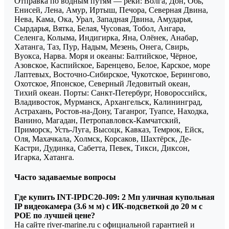
Отправка по водным путям — реки: Волга, Дон, Обь,
Енисей, Лена, Амур, Иртыш, Печора, Северная Двина,
Нева, Кама, Ока, Урал, Западная Двина, Амударья,
Сырдарья, Вятка, Белая, Чусовая, Тобол, Ангара,
Селенга, Колыма, Индигирка, Яна, Олёнек, Анабар,
Хатанга, Таз, Пур, Надым, Мезень, Онега, Свирь,
Вуокса, Нарва. Моря и океаны: Балтийское, Чёрное,
Азовское, Каспийское, Баренцево, Белое, Карское, море
Лаптевых, Восточно-Сибирское, Чукотское, Берингово,
Охотское, Японское, Северный Ледовитый океан,
Тихий океан. Порты: Санкт-Петербург, Новороссийск,
Владивосток, Мурманск, Архангельск, Калининград,
Астрахань, Ростов-на-Дону, Таганрог, Туапсе, Находка,
Ванино, Магадан, Петропавловск-Камчатский,
Приморск, Усть-Луга, Высоцк, Кавказ, Темрюк, Ейск,
Оля, Махачкала, Холмск, Корсаков, Шахтёрск, Де-
Кастри, Дудинка, Сабетта, Певек, Тикси, Диксон,
Игарка, Хатанга.
Часто задаваемые вопросы
Где купить INT-IPDC20-J09: 2 Мп уличная купольная
IP видеокамера (3.6 м м) с ИК-подсветкой до 20 м с
POE по лучшей цене?
На сайте river-marine.ru с официальной гарантией и