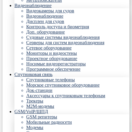
Металлоискатели
Видеонаблюдение
Видеокамеры для судов
Видеонаблюдение
Дисплеи для судов
Контроль доступа и биометрия
Доп. оборудование
Судовые системы видеонаблюдения
Серверы для систем видеонаблюдения
Сетевое оборудование
Мониторы и видеостены
Проектное оборудование
Носимые видеорегистраторы
Программное обеспечение
Спутниковая связь
Спутниковые телефоны
Морское спутниковое оборудование
Док-станции
Аксессуары к спутниковым телефонам
Трекеры
М2М-модемы
GSM/VoIP/ШПД
GSM репитеры
Мобильные радиосети
Модемы