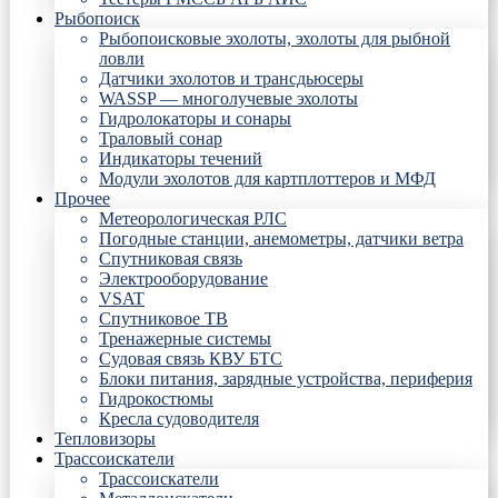
Рыбопоиск
Рыбопоисковые эхолоты, эхолоты для рыбной
ловли
Датчики эхолотов и трансдьюсеры
WASSP — многолучевые эхолоты
Гидролокаторы и сонары
Траловый сонар
Индикаторы течений
Модули эхолотов для картплоттеров и МФД
Прочее
Метеорологическая РЛС
Погодные станции, анемометры, датчики ветра
Спутниковая связь
Электрооборудование
VSAT
Спутниковое ТВ
Тренажерные системы
Судовая связь КВУ БТС
Блоки питания, зарядные устройства, периферия
Гидрокостюмы
Кресла судоводителя
Тепловизоры
Трассоискатели
Трассоискатели