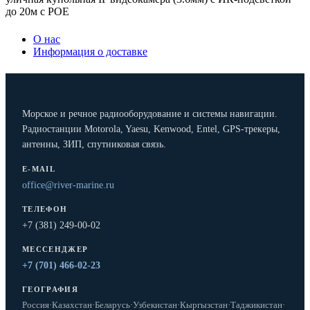
до 20м с POE
О нас
Информация о доставке
Морское и речное радиооборудование и системы навигации.
Радиостанции Motorola, Yaesu, Kenwood, Entel, GPS-трекеры,
антенны, ЗИП, спутниковая связь.
E-MAIL
office@river-marine.ru
ТЕЛЕФОН
+7 (381) 249-00-02
МЕССЕНДЖЕР
+7 (701) 466-02-23
ГЕОГРАФИЯ
Россия
·
Казахстан
·
Беларусь
·
Узбекистан
·
Кыргызстан
·
Таджикистан
·