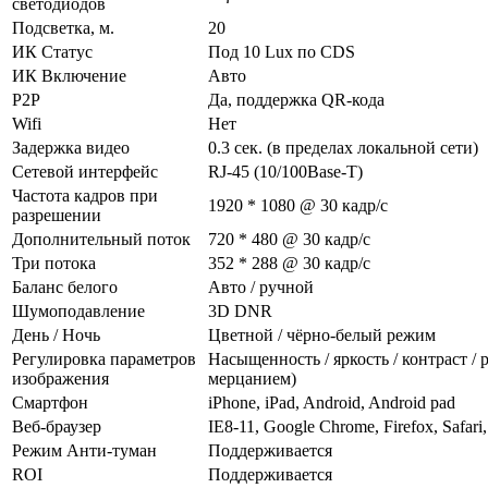
светодиодов
Подсветка, м.
20
ИК Статус
Под 10 Lux по CDS
ИК Включение
Авто
P2P
Да, поддержка QR-кода
Wifi
Нет
Задержка видео
0.3 сек. (в пределах локальной сети)
Сетевой интерфейс
RJ-45 (10/100Base-T)
Частота кадров при
1920 * 1080 @ 30 кадр/с
разрешении
Дополнительный поток
720 * 480 @ 30 кадр/с
Три потока
352 * 288 @ 30 кадр/с
Баланс белого
Авто / ручной
Шумоподавление
3D DNR
День / Ночь
Цветной / чёрно-белый режим
Регулировка параметров
Насыщенность / яркость / контраст / 
изображения
мерцанием)
Смартфон
iPhone, iPad, Android, Android pad
Веб-браузер
IE8-11, Google Chrome, Firefox, Safari,
Режим Анти-туман
Поддерживается
ROI
Поддерживается