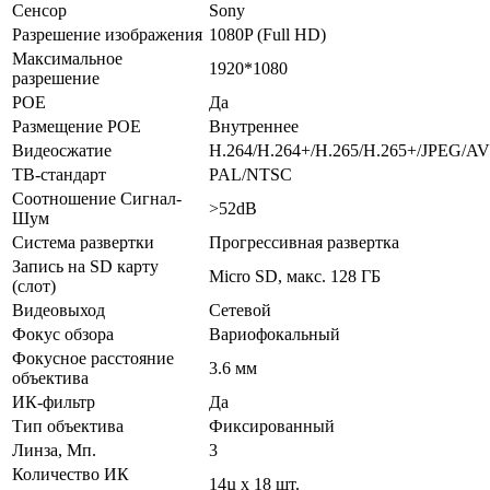
Сенсор
Sony
Разрешение изображения
1080P (Full HD)
Максимальное
1920*1080
разрешение
POE
Да
Размещение POE
Внутреннее
Видеосжатие
H.264/H.264+/H.265/H.265+/JPEG/A
ТВ-стандарт
PAL/NTSC
Соотношение Сигнал-
>52dB
Шум
Система развертки
Прогрессивная развертка
Запись на SD карту
Micro SD, макс. 128 ГБ
(слот)
Видеовыход
Сетевой
Фокус обзора
Вариофокальный
Фокусное расстояние
3.6 мм
объектива
ИК-фильтр
Да
Тип объектива
Фиксированный
Линза, Мп.
3
Количество ИК
14µ x 18 шт.