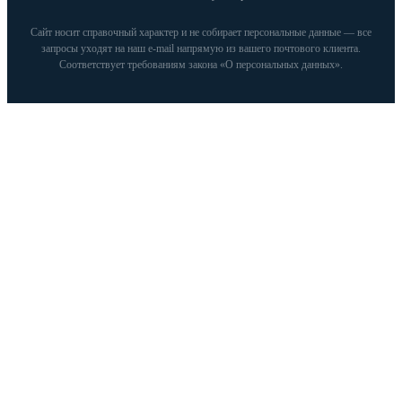
Сайт носит справочный характер и не собирает персональные данные — все
запросы уходят на наш e‑mail напрямую из вашего почтового клиента.
Соответствует требованиям закона «О персональных данных».