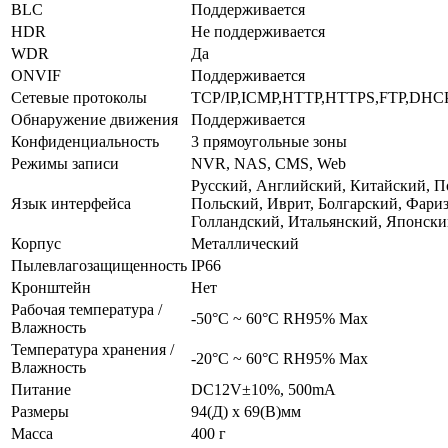
BLC
Поддерживается
HDR
Не поддерживается
WDR
Да
ONVIF
Поддерживается
Сетевые протоколы
TCP/IP,ICMP,HTTP,HTTPS,FTP,DHC
Обнаружение движения
Поддерживается
Конфиденциальность
3 прямоугольные зоны
Режимы записи
NVR, NAS, CMS, Web
Русский, Английский, Китайский, П
Язык интерфейса
Польский, Иврит, Болгарский, Фари
Голландский, Итальянский, Японск
Корпус
Металлический
Пылевлагозащищенность
IP66
Кронштейн
Нет
Рабочая температура /
-50°C ~ 60°C RH95% Max
Влажность
Температура хранения /
-20°C ~ 60°C RH95% Max
Влажность
Питание
DC12V±10%, 500mA
Размеры
94(Д) x 69(В)мм
Масса
400 г