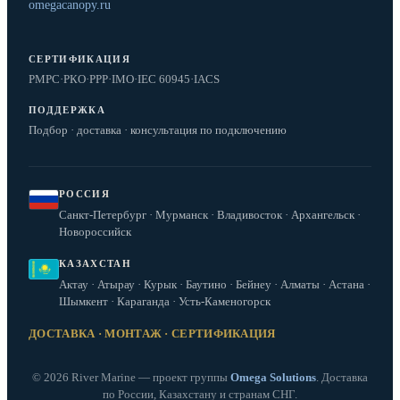
omegacanopy.ru
СЕРТИФИКАЦИЯ
РМРС
·
РКО
·
РРР
·
IMO
·
IEC 60945
·
IACS
ПОДДЕРЖКА
Подбор · доставка · консультация по подключению
РОССИЯ
Санкт-Петербург · Мурманск · Владивосток · Архангельск ·
Новороссийск
КАЗАХСТАН
Актау · Атырау · Курык · Баутино · Бейнеу · Алматы · Астана ·
Шымкент · Караганда · Усть-Каменогорск
ДОСТАВКА · МОНТАЖ · СЕРТИФИКАЦИЯ
© 2026 River Marine — проект группы
Omega Solutions
. Доставка
по России, Казахстану и странам СНГ.