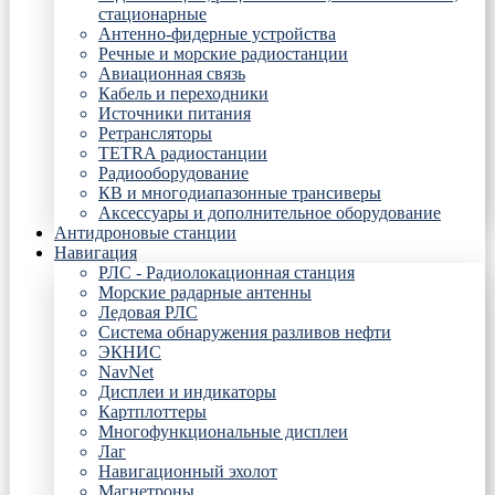
стационарные
Антенно-фидерные устройства
Речные и морские радиостанции
Авиационная связь
Кабель и переходники
Источники питания
Ретрансляторы
TETRA радиостанции
Радиооборудование
КВ и многодиапазонные трансиверы
Аксессуары и дополнительное оборудование
Антидроновые станции
Навигация
РЛС - Радиолокационная станция
Морские радарные антенны
Ледовая РЛС
Система обнаружения разливов нефти
ЭКНИС
NavNet
Дисплеи и индикаторы
Картплоттеры
Многофункциональные дисплеи
Лаг
Навигационный эхолот
Магнетроны