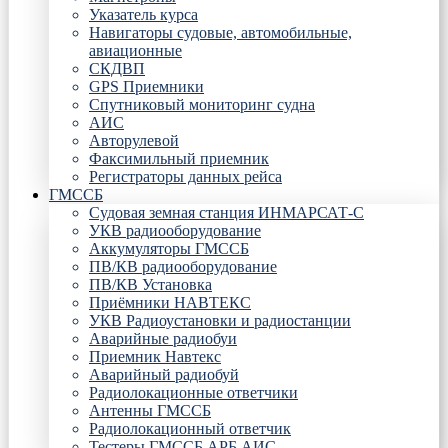
Указатель курса
Навигаторы судовые, автомобильные,
авиационные
СКДВП
GPS Приемники
Спутниковый мониторинг судна
АИС
Авторулевой
Факсимильный приемник
Регистраторы данных рейса
ГМССБ
Судовая земная станция ИНМАРСАТ-С
УКВ радиооборудование
Аккумуляторы ГМССБ
ПВ/КВ радиооборудование
ПВ/КВ Установка
Приёмники НАВТЕКС
УКВ Радиоустановки и радиостанции
Аварийные радиобуи
Приемник Навтекс
Аварийный радиобуй
Радиолокационные ответчики
Антенны ГМССБ
Радиолокационный ответчик
Тестеры ГМССБ АРБ АИС