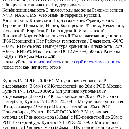
Обнаружение движения Поддерживается
Конфиденциальность 3 прямоугольные зоны Режимы записи
NVR, NAS, CMS, Web Язык интерфейса Русский,
Английский, Китайский, Португальский, Французский,
Турецкий, Польский, Иврит, Болгарский, Фариза, Немецкий,
Испанский, Корейский, Голландский, Итальянский,
Японский Корпус Металлический Пылевлагозащищенность
IP66 Кронштейн Нет Рабочая температура / Влажность -50°C
~ 60°C RH95% Max Температура хранения / Влажность -20°C
~ 60°C RH95% Max Питание DC12V±10%, 500mA Размеры
94(Д) x 69(В)мм Масса 400 г
Пожалуйста
авторизируйтесь
или
создайте учетную запись
перед тем как написать отзыв
Купить INT-IPDC20-J09: 2 Мп уличная купольная IP
видеокамера (3.6мм) с ИК-подсветкой до 20м с POE Москва
,
Купить INT-IPDC20-J09: 2 Мп уличная купольная IP
видеокамера (3.6мм) с ИК-подсветкой до 20м с POE Санкт-
Петербург
,
Купить INT-IPDC20-J09: 2 Мп уличная купольная
IP видеокамера (3.6мм) с ИК-подсветкой до 20м с POE
Новосибирск
,
Купить INT-IPDC20-J09: 2 Мп уличная
купольная IP видеокамера (3.6мм) с ИК-подсветкой до 20м с
POE Екатеринбург
,
Купить INT-IPDC20-J09: 2 Мп уличная
купольная IP видеокамера (3.6мм) с ИК-подсветкой до 20м с