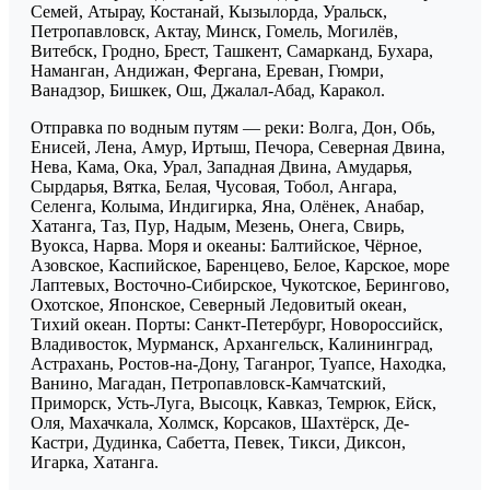
Семей, Атырау, Костанай, Кызылорда, Уральск,
Петропавловск, Актау, Минск, Гомель, Могилёв,
Витебск, Гродно, Брест, Ташкент, Самарканд, Бухара,
Наманган, Андижан, Фергана, Ереван, Гюмри,
Ванадзор, Бишкек, Ош, Джалал-Абад, Каракол.
Отправка по водным путям — реки: Волга, Дон, Обь,
Енисей, Лена, Амур, Иртыш, Печора, Северная Двина,
Нева, Кама, Ока, Урал, Западная Двина, Амударья,
Сырдарья, Вятка, Белая, Чусовая, Тобол, Ангара,
Селенга, Колыма, Индигирка, Яна, Олёнек, Анабар,
Хатанга, Таз, Пур, Надым, Мезень, Онега, Свирь,
Вуокса, Нарва. Моря и океаны: Балтийское, Чёрное,
Азовское, Каспийское, Баренцево, Белое, Карское, море
Лаптевых, Восточно-Сибирское, Чукотское, Берингово,
Охотское, Японское, Северный Ледовитый океан,
Тихий океан. Порты: Санкт-Петербург, Новороссийск,
Владивосток, Мурманск, Архангельск, Калининград,
Астрахань, Ростов-на-Дону, Таганрог, Туапсе, Находка,
Ванино, Магадан, Петропавловск-Камчатский,
Приморск, Усть-Луга, Высоцк, Кавказ, Темрюк, Ейск,
Оля, Махачкала, Холмск, Корсаков, Шахтёрск, Де-
Кастри, Дудинка, Сабетта, Певек, Тикси, Диксон,
Игарка, Хатанга.