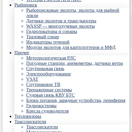
Рыбопоиск
Рыбопоисковые эхолоты, эхолоты для рыбной
ловли
Датчики эхолотов и трансдьюсеры
WASSP — многолучевые эхолоты
Гидролокаторы и сонары
Траловый сонар
Индикаторы течений
Модули эхолотов для картплоттеров и МФД
Прочее
Метеорологическая РЛС
Погодные станции, анемометры, датчики ветра
Спутниковая связь
Электрооборудование
VSAT
Спутниковое ТВ
Тренажерные системы
Судовая связь КВУ БТС
Блоки питания, зарядные устройства, периферия
Гидрокостюмы
Кресла судоводителя
Тепловизоры
Трассоискатели
Трассоискатели