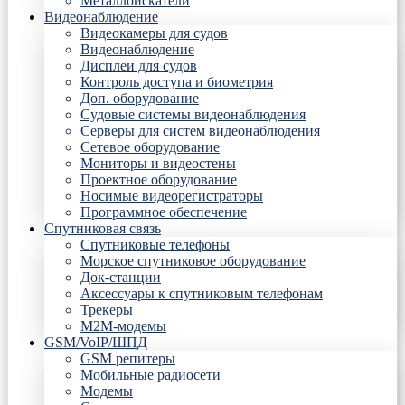
Металлоискатели
Видеонаблюдение
Видеокамеры для судов
Видеонаблюдение
Дисплеи для судов
Контроль доступа и биометрия
Доп. оборудование
Судовые системы видеонаблюдения
Серверы для систем видеонаблюдения
Сетевое оборудование
Мониторы и видеостены
Проектное оборудование
Носимые видеорегистраторы
Программное обеспечение
Спутниковая связь
Спутниковые телефоны
Морское спутниковое оборудование
Док-станции
Аксессуары к спутниковым телефонам
Трекеры
М2М-модемы
GSM/VoIP/ШПД
GSM репитеры
Мобильные радиосети
Модемы