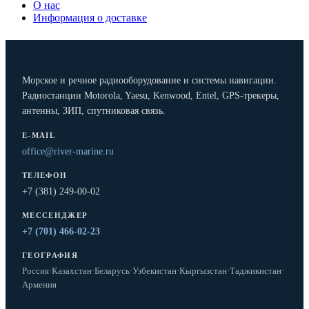
О нас
Информация о доставке
Морское и речное радиооборудование и системы навигации.
Радиостанции Motorola, Yaesu, Kenwood, Entel, GPS-трекеры,
антенны, ЗИП, спутниковая связь.
E-MAIL
office@river-marine.ru
ТЕЛЕФОН
+7 (381) 249-00-02
МЕССЕНДЖЕР
+7 (701) 466-02-23
ГЕОГРАФИЯ
Россия
·
Казахстан
·
Беларусь
·
Узбекистан
·
Кыргызстан
·
Таджикистан
·
Армения