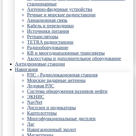
стационарные
Антенно-фидерные устройства
Речные и морские радиостанции
Авиационная связь
Кабель и переходники
Источники питания
Ретрансляторы
TETRA радиостанции
Радиооборудование
КВ и многодиапазонные трансиверы
Аксессуары и дополнительное оборудование
Антидроновые станции
Навигация
РЛС - Радиолокационная станция
Морские радарные антенны
Ледовая РЛС
Система обнаружения разливов нефти
ЭКНИС
NavNet
Дисплеи и индикаторы
Картплоттеры
Многофункциональные дисплеи
Лаг
Навигационный эхолот
Магнетроны