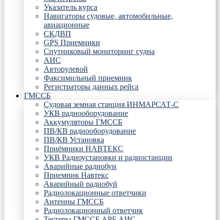
Указатель курса
Навигаторы судовые, автомобильные,
авиационные
СКДВП
GPS Приемники
Спутниковый мониторинг судна
АИС
Авторулевой
Факсимильный приемник
Регистраторы данных рейса
ГМССБ
Судовая земная станция ИНМАРСАТ-С
УКВ радиооборудование
Аккумуляторы ГМССБ
ПВ/КВ радиооборудование
ПВ/КВ Установка
Приёмники НАВТЕКС
УКВ Радиоустановки и радиостанции
Аварийные радиобуи
Приемник Навтекс
Аварийный радиобуй
Радиолокационные ответчики
Антенны ГМССБ
Радиолокационный ответчик
Тестеры ГМССБ АРБ АИС