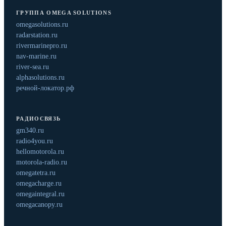
ГРУППА OMEGA SOLUTIONS
omegasolutions.ru
radarstation.ru
rivermarinepro.ru
nav-marine.ru
river-sea.ru
alphasolutions.ru
речной-локатор.рф
РАДИОСВЯЗЬ
gm340.ru
radio4you.ru
hellomotorola.ru
motorola-radio.ru
omegatetra.ru
omegacharge.ru
omegaintegral.ru
omegacanopy.ru