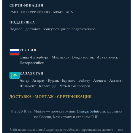
СЕРТИФИКАЦИЯ
РМРС
·
РКО
·
РРР
·
IMO
·
IEC 60945
·
IACS
ПОДДЕРЖКА
Подбор · доставка · консультация по подключению
РОССИЯ
Санкт-Петербург · Мурманск · Владивосток · Архангельск ·
Новороссийск
КАЗАХСТАН
Актау · Атырау · Курык · Баутино · Бейнеу · Алматы · Астана ·
Шымкент · Караганда · Усть-Каменогорск
ДОСТАВКА · МОНТАЖ · СЕРТИФИКАЦИЯ
© 2026 River Marine — проект группы
Omega Solutions
. Доставка
по России, Казахстану и странам СНГ.
Сайт носит справочный характер и не собирает персональные данные — все