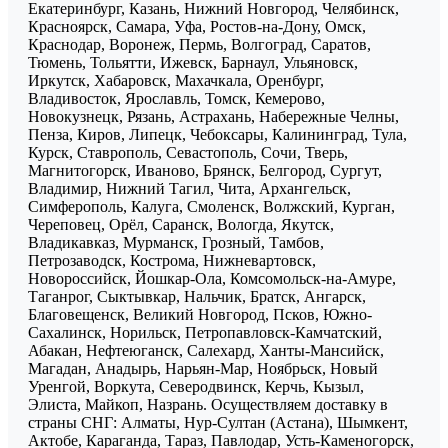
Екатеринбург, Казань, Нижний Новгород, Челябинск,
Красноярск, Самара, Уфа, Ростов-на-Дону, Омск,
Краснодар, Воронеж, Пермь, Волгоград, Саратов,
Тюмень, Тольятти, Ижевск, Барнаул, Ульяновск,
Иркутск, Хабаровск, Махачкала, Оренбург,
Владивосток, Ярославль, Томск, Кемерово,
Новокузнецк, Рязань, Астрахань, Набережные Челны,
Пенза, Киров, Липецк, Чебоксары, Калининград, Тула,
Курск, Ставрополь, Севастополь, Сочи, Тверь,
Магнитогорск, Иваново, Брянск, Белгород, Сургут,
Владимир, Нижний Тагил, Чита, Архангельск,
Симферополь, Калуга, Смоленск, Волжский, Курган,
Череповец, Орёл, Саранск, Вологда, Якутск,
Владикавказ, Мурманск, Грозный, Тамбов,
Петрозаводск, Кострома, Нижневартовск,
Новороссийск, Йошкар-Ола, Комсомольск-на-Амуре,
Таганрог, Сыктывкар, Нальчик, Братск, Ангарск,
Благовещенск, Великий Новгород, Псков, Южно-
Сахалинск, Норильск, Петропавловск-Камчатский,
Абакан, Нефтеюганск, Салехард, Ханты-Мансийск,
Магадан, Анадырь, Нарьян-Мар, Ноябрьск, Новый
Уренгой, Воркута, Северодвинск, Керчь, Кызыл,
Элиста, Майкоп, Назрань. Осуществляем доставку в
страны СНГ: Алматы, Нур-Султан (Астана), Шымкент,
Актобе, Караганда, Тараз, Павлодар, Усть-Каменогорск,