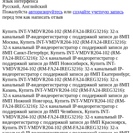
Язык интерфейса
Русский, Английский
Пожалуйста
авторизируйтесь
или
создайте учетную запись
перед тем как написать отзыв
Купить INT-VMDVR204-102 (RM-FA24-IREG3216): 32-х
канальный IP-видеорегистратор с поддержкой записи до 8МП
Москва
,
Купить INT-VMDVR204-102 (RM-FA24-IREG3216):
32-х канальный IP-видеорегистратор с поддержкой записи до
8МП Санкт-Петербург
,
Купить INT-VMDVR204-102 (RM-
FA24-IREG3216): 32-х канальный IP-видеорегистратор с
поддержкой записи до 8МП Новосибирск
,
Купить INT-
VMDVR204-102 (RM-FA24-IREG3216): 32-х канальный IP-
видеорегистратор с поддержкой записи до 8МП Екатеринбург
,
Купить INT-VMDVR204-102 (RM-FA24-IREG3216): 32-х
канальный IP-видеорегистратор с поддержкой записи до 8МП
Казань
,
Купить INT-VMDVR204-102 (RM-FA24-IREG3216):
32-х канальный IP-видеорегистратор с поддержкой записи до
8МП Нижний Новгород
,
Купить INT-VMDVR204-102 (RM-
FA24-IREG3216): 32-х канальный IP-видеорегистратор с
поддержкой записи до 8МП Челябинск
,
Купить INT-
VMDVR204-102 (RM-FA24-IREG3216): 32-х канальный IP-
видеорегистратор с поддержкой записи до 8МП Красноярск
,
Купить INT-VMDVR204-102 (RM-FA24-IREG3216): 32-х
канальный IP-видеорегистратор с поддержкой записи до 8МП