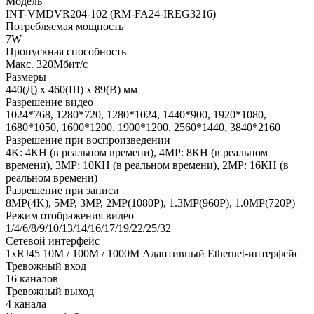
Модель
INT-VMDVR204-102 (RM-FA24-IREG3216)
Потребляемая мощность
7W
Пропускная способность
Макс. 320Мбит/с
Размеры
440(Д) х 460(Ш) х 89(В) мм
Разрешение видео
1024*768, 1280*720, 1280*1024, 1440*900, 1920*1080,
1680*1050, 1600*1200, 1900*1200, 2560*1440, 3840*2160
Разрешение при воспроизведении
4K: 4КН (в реальном времени), 4MP: 8КН (в реальном
времени), 3MP: 10КН (в реальном времени), 2MP: 16КН (в
реальном времени)
Разрешение при записи
8MP(4K), 5MP, 3MP, 2MP(1080P), 1.3MP(960P), 1.0MP(720P)
Режим отображения видео
1/4/6/8/9/10/13/14/16/17/19/22/25/32
Сетевой интерфейс
1xRJ45 10M / 100M / 1000M Адаптивный Ethernet-интерфейс
Тревожный вход
16 каналов
Тревожный выход
4 канала