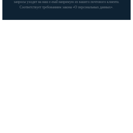
запросы уходят на наш e‑mail напрямую из вашего почтового клиента.
Соответствует требованиям закона «О персональных данных».