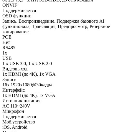
ONVIF
Поддерживается
OSD функции
Запись, Воспроизведение, Поддержка базового AI
функционала, Трансляция, Предпросмотр, Резервное
копирование
POE
Нет
RS485
1x
USB
1 x USB 3.0, 1 x USB 2.0
Видеовыход
1x HDMI (до 4K), 1х VGA
Запись
16х 1920х1080@30кадр/с
Интерфейс
1х HDMI (до 4К), 1х VGA
Источник питания
AC 110~240V
Микрофон
Поддерживается
Моб.устройство
iOS, Android