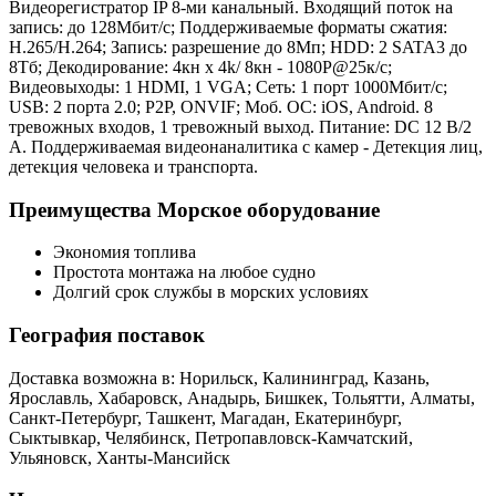
Видеорегистратор IP 8-ми канальный. Входящий поток на
запись: до 128Мбит/с; Поддерживаемые форматы сжатия:
H.265/H.264; Запись: разрешение до 8Мп; HDD: 2 SATA3 до
8Тб; Декодирование: 4кн х 4k/ 8кн - 1080Р@25к/с;
Видеовыходы: 1 HDMI, 1 VGA; Сеть: 1 порт 1000Мбит/с;
USB: 2 порта 2.0; P2P, ONVIF; Моб. ОС: iOS, Android. 8
тревожных входов, 1 тревожный выход. Питание: DC 12 В/2
А. Поддерживаемая видеонаналитика с камер - Детекция лиц,
детекция человека и транспорта.
Преимущества Морское оборудование
Экономия топлива
Простота монтажа на любое судно
Долгий срок службы в морских условиях
География поставок
Доставка возможна в: Норильск, Калининград, Казань,
Ярославль, Хабаровск, Анадырь, Бишкек, Тольятти, Алматы,
Санкт-Петербург, Ташкент, Магадан, Екатеринбург,
Сыктывкар, Челябинск, Петропавловск-Камчатский,
Ульяновск, Ханты-Мансийск