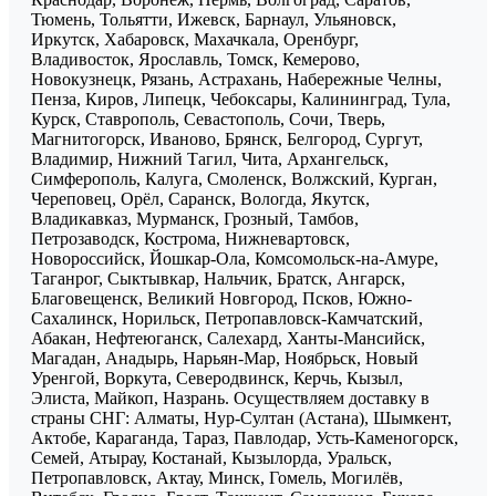
Тюмень, Тольятти, Ижевск, Барнаул, Ульяновск,
Иркутск, Хабаровск, Махачкала, Оренбург,
Владивосток, Ярославль, Томск, Кемерово,
Новокузнецк, Рязань, Астрахань, Набережные Челны,
Пенза, Киров, Липецк, Чебоксары, Калининград, Тула,
Курск, Ставрополь, Севастополь, Сочи, Тверь,
Магнитогорск, Иваново, Брянск, Белгород, Сургут,
Владимир, Нижний Тагил, Чита, Архангельск,
Симферополь, Калуга, Смоленск, Волжский, Курган,
Череповец, Орёл, Саранск, Вологда, Якутск,
Владикавказ, Мурманск, Грозный, Тамбов,
Петрозаводск, Кострома, Нижневартовск,
Новороссийск, Йошкар-Ола, Комсомольск-на-Амуре,
Таганрог, Сыктывкар, Нальчик, Братск, Ангарск,
Благовещенск, Великий Новгород, Псков, Южно-
Сахалинск, Норильск, Петропавловск-Камчатский,
Абакан, Нефтеюганск, Салехард, Ханты-Мансийск,
Магадан, Анадырь, Нарьян-Мар, Ноябрьск, Новый
Уренгой, Воркута, Северодвинск, Керчь, Кызыл,
Элиста, Майкоп, Назрань. Осуществляем доставку в
страны СНГ: Алматы, Нур-Султан (Астана), Шымкент,
Актобе, Караганда, Тараз, Павлодар, Усть-Каменогорск,
Семей, Атырау, Костанай, Кызылорда, Уральск,
Петропавловск, Актау, Минск, Гомель, Могилёв,