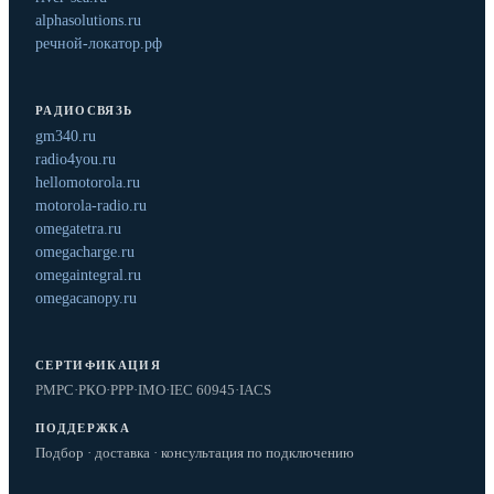
alphasolutions.ru
речной-локатор.рф
РАДИОСВЯЗЬ
gm340.ru
radio4you.ru
hellomotorola.ru
motorola-radio.ru
omegatetra.ru
omegacharge.ru
omegaintegral.ru
omegacanopy.ru
СЕРТИФИКАЦИЯ
РМРС
·
РКО
·
РРР
·
IMO
·
IEC 60945
·
IACS
ПОДДЕРЖКА
Подбор · доставка · консультация по подключению