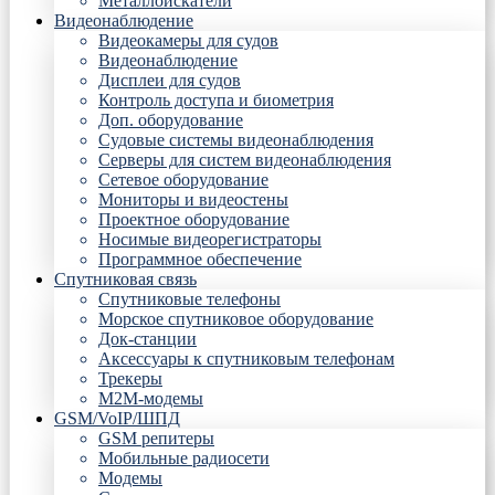
Металлоискатели
Видеонаблюдение
Видеокамеры для судов
Видеонаблюдение
Дисплеи для судов
Контроль доступа и биометрия
Доп. оборудование
Судовые системы видеонаблюдения
Серверы для систем видеонаблюдения
Сетевое оборудование
Мониторы и видеостены
Проектное оборудование
Носимые видеорегистраторы
Программное обеспечение
Спутниковая связь
Спутниковые телефоны
Морское спутниковое оборудование
Док-станции
Аксессуары к спутниковым телефонам
Трекеры
М2М-модемы
GSM/VoIP/ШПД
GSM репитеры
Мобильные радиосети
Модемы