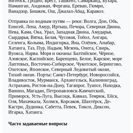
Витебск, Гродно, Брест, Ташкент, Самарканд, Бухара,
Наманган, Андижан, Фергана, Ереван, Гюмри,
Ванадзор, Бишкек, Ош, Джалал-Абад, Каракол.
Отправка по водным путям — реки: Волга, Дон, Обь,
Енисей, Лена, Амур, Иртыш, Печора, Северная Двина,
Нева, Кама, Ока, Урал, Западная Двина, Амударья,
Сырдарья, Вятка, Белая, Чусовая, Тобол, Ангара,
Селенга, Колыма, Индигирка, Яна, Олёнек, Анабар,
Хатанга, Таз, Пур, Надым, Мезень, Онега, Свирь,
Вуокса, Нарва. Моря и океаны: Балтийское, Чёрное,
Азовское, Каспийское, Баренцево, Белое, Карское, море
Лаптевых, Восточно-Сибирское, Чукотское, Берингово,
Охотское, Японское, Северный Ледовитый океан,
Тихий океан. Порты: Санкт-Петербург, Новороссийск,
Владивосток, Мурманск, Архангельск, Калининград,
Астрахань, Ростов-на-Дону, Таганрог, Туапсе, Находка,
Ванино, Магадан, Петропавловск-Камчатский,
Приморск, Усть-Луга, Высоцк, Кавказ, Темрюк, Ейск,
Оля, Махачкала, Холмск, Корсаков, Шахтёрск, Де-
Кастри, Дудинка, Сабетта, Певек, Тикси, Диксон,
Игарка, Хатанга.
Часто задаваемые вопросы