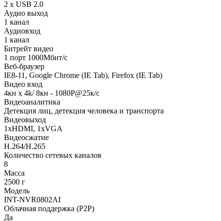
2 x USB 2.0
Аудио выход
1 канал
Аудиовход
1 канал
Битрейт видео
1 порт 1000Мбит/с
Веб-браузер
IE8-11, Google Chrome (IE Tab), Firefox (IE Tab)
Видео вход
4кн х 4k/ 8кн - 1080Р@25к/с
Видеоаналитика
Детекция лиц, детекция человека и транспорта
Видеовыход
1xHDMI, 1xVGA
Видеосжатие
H.264/H.265
Количество сетевых каналов
8
Масса
2500 г
Модель
INT-NVR0802AI
Облачная поддержка (P2P)
Да