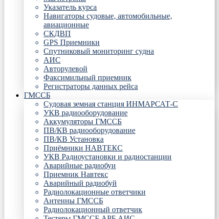
Указатель курса
Навигаторы судовые, автомобильные,
авиационные
СКДВП
GPS Приемники
Спутниковый мониторинг судна
АИС
Авторулевой
Факсимильный приемник
Регистраторы данных рейса
ГМССБ
Судовая земная станция ИНМАРСАТ-С
УКВ радиооборудование
Аккумуляторы ГМССБ
ПВ/КВ радиооборудование
ПВ/КВ Установка
Приёмники НАВТЕКС
УКВ Радиоустановки и радиостанции
Аварийные радиобуи
Приемник Навтекс
Аварийный радиобуй
Радиолокационные ответчики
Антенны ГМССБ
Радиолокационный ответчик
Тестеры ГМССБ АРБ АИС