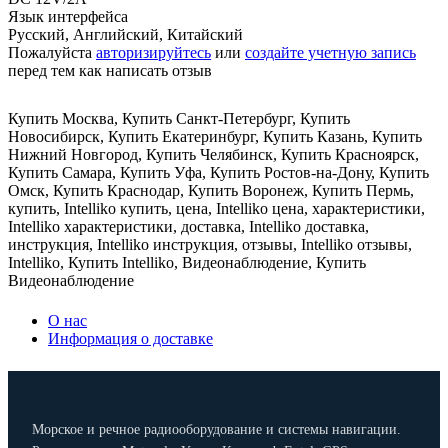
Язык интерфейса
Русский, Английский, Китайский
Пожалуйста
авторизируйтесь
или
создайте учетную запись
перед тем как написать отзыв
Купить Москва
,
Купить Санкт-Петербург
,
Купить
Новосибирск
,
Купить Екатеринбург
,
Купить Казань
,
Купить
Нижний Новгород
,
Купить Челябинск
,
Купить Красноярск
,
Купить Самара
,
Купить Уфа
,
Купить Ростов-на-Дону
,
Купить
Омск
,
Купить Краснодар
,
Купить Воронеж
,
Купить Пермь
,
купить
,
Intelliko купить
,
цена
,
Intelliko цена
,
характеристики
,
Intelliko характеристики
,
доставка
,
Intelliko доставка
,
инструкция
,
Intelliko инструкция
,
отзывы
,
Intelliko отзывы
,
Intelliko
,
Купить Intelliko
,
Видеонаблюдение
,
Купить
Видеонаблюдение
О нас
Информация о доставке
Морское и речное радиооборудование и системы навигации.