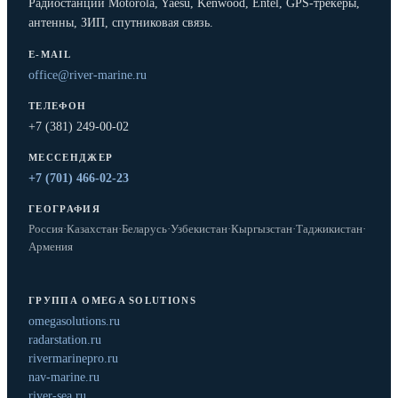
Радиостанции Motorola, Yaesu, Kenwood, Entel, GPS-трекеры,
антенны, ЗИП, спутниковая связь.
E-MAIL
office@river-marine.ru
ТЕЛЕФОН
+7 (381) 249-00-02
МЕССЕНДЖЕР
+7 (701) 466-02-23
ГЕОГРАФИЯ
Россия
·
Казахстан
·
Беларусь
·
Узбекистан
·
Кыргызстан
·
Таджикистан
·
Армения
ГРУППА OMEGA SOLUTIONS
omegasolutions.ru
radarstation.ru
rivermarinepro.ru
nav-marine.ru
river-sea.ru