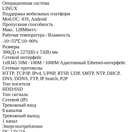
Операционная система
LINUX
Поддержка мобильных платформ
Моб.ОС: iOS, Android
Пропускная способность
Макс. 128Мбит/с
Рабочая температура / Влажность
-10~55℃/10~90%
Размеры
300(Д) х 227(Ш) х 53(В) мм
Сетевой интерфейс
1xRJ45 10M / 100M / 1000M Адаптивный Ethernet-интерфейс
Сетевые протоколы
HTTP, TCP/IP, IPv4, UPNP, RTSP, UDP, SMTP, NTP, DHCP,
DNS, DDNS, FTP, IP Search, P2P
Тип носителя
HDD/SSD
Тип сигнала
Сетевой (IP)
Тревожный вход
8 каналов
Тревожный выход
1 канал
Энергопотребление
DC 12V/2A