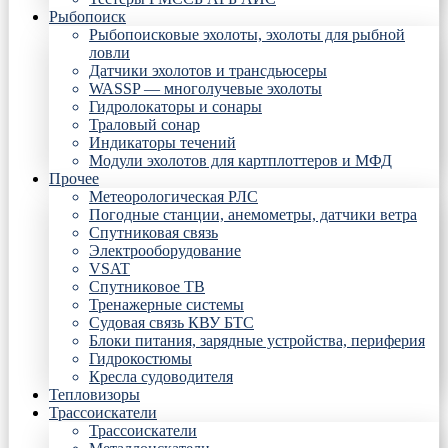
Рыбопоиск
Рыбопоисковые эхолоты, эхолоты для рыбной
ловли
Датчики эхолотов и трансдьюсеры
WASSP — многолучевые эхолоты
Гидролокаторы и сонары
Траловый сонар
Индикаторы течений
Модули эхолотов для картплоттеров и МФД
Прочее
Метеорологическая РЛС
Погодные станции, анемометры, датчики ветра
Спутниковая связь
Электрооборудование
VSAT
Спутниковое ТВ
Тренажерные системы
Судовая связь КВУ БТС
Блоки питания, зарядные устройства, периферия
Гидрокостюмы
Кресла судоводителя
Тепловизоры
Трассоискатели
Трассоискатели