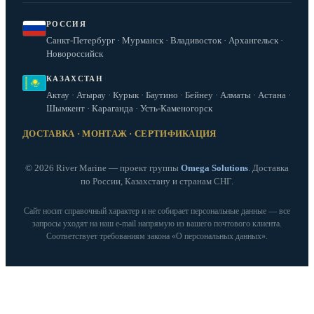
РОССИЯ
Санкт-Петербург · Мурманск · Владивосток · Архангельск ·
Новороссийск
КАЗАХСТАН
Актау · Атырау · Курык · Баутино · Бейнеу · Алматы · Астана ·
Шымкент · Караганда · Усть-Каменогорск
ДОСТАВКА · МОНТАЖ · СЕРТИФИКАЦИЯ
© 2026 River Marine — проект группы
Omega Solutions
. Доставка
по России, Казахстану и странам СНГ.
Сайт носит справочный характер и не собирает персональные данные — все
запросы уходят на наш e‑mail напрямую из вашего почтового клиента.
Соответствует требованиям закона «О персональных данных».