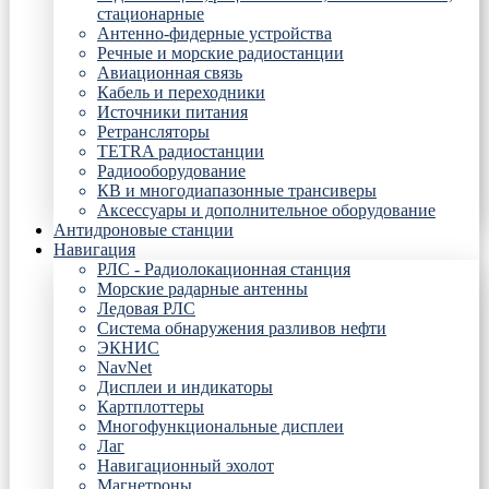
стационарные
Антенно-фидерные устройства
Речные и морские радиостанции
Авиационная связь
Кабель и переходники
Источники питания
Ретрансляторы
TETRA радиостанции
Радиооборудование
КВ и многодиапазонные трансиверы
Аксессуары и дополнительное оборудование
Антидроновые станции
Навигация
РЛС - Радиолокационная станция
Морские радарные антенны
Ледовая РЛС
Система обнаружения разливов нефти
ЭКНИС
NavNet
Дисплеи и индикаторы
Картплоттеры
Многофункциональные дисплеи
Лаг
Навигационный эхолот
Магнетроны