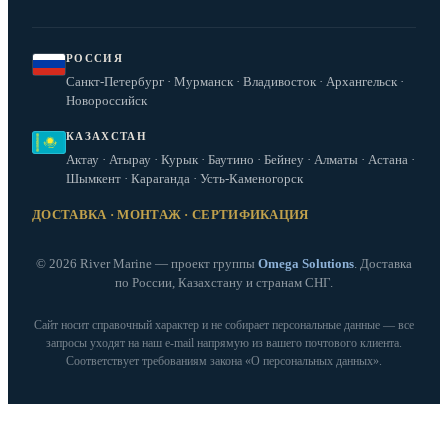
РОССИЯ
Санкт-Петербург · Мурманск · Владивосток · Архангельск ·
Новороссийск
КАЗАХСТАН
Актау · Атырау · Курык · Баутино · Бейнеу · Алматы · Астана ·
Шымкент · Караганда · Усть-Каменогорск
ДОСТАВКА · МОНТАЖ · СЕРТИФИКАЦИЯ
© 2026 River Marine — проект группы
Omega Solutions
. Доставка
по России, Казахстану и странам СНГ.
Сайт носит справочный характер и не собирает персональные данные — все
запросы уходят на наш e‑mail напрямую из вашего почтового клиента.
Соответствует требованиям закона «О персональных данных».