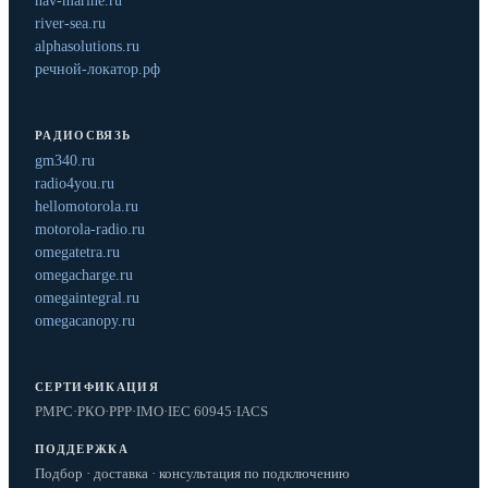
nav-marine.ru
river-sea.ru
alphasolutions.ru
речной-локатор.рф
РАДИОСВЯЗЬ
gm340.ru
radio4you.ru
hellomotorola.ru
motorola-radio.ru
omegatetra.ru
omegacharge.ru
omegaintegral.ru
omegacanopy.ru
СЕРТИФИКАЦИЯ
РМРС
·
РКО
·
РРР
·
IMO
·
IEC 60945
·
IACS
ПОДДЕРЖКА
Подбор · доставка · консультация по подключению