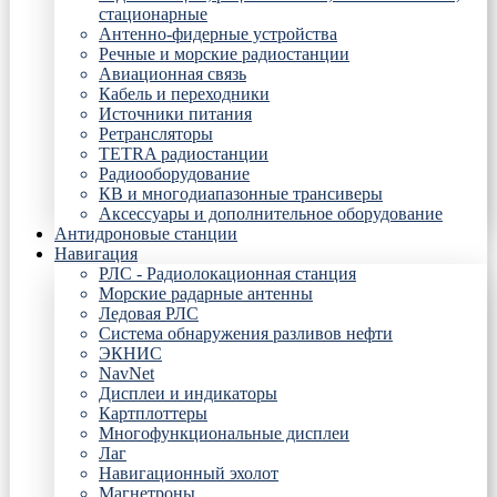
стационарные
Антенно-фидерные устройства
Речные и морские радиостанции
Авиационная связь
Кабель и переходники
Источники питания
Ретрансляторы
TETRA радиостанции
Радиооборудование
КВ и многодиапазонные трансиверы
Аксессуары и дополнительное оборудование
Антидроновые станции
Навигация
РЛС - Радиолокационная станция
Морские радарные антенны
Ледовая РЛС
Система обнаружения разливов нефти
ЭКНИС
NavNet
Дисплеи и индикаторы
Картплоттеры
Многофункциональные дисплеи
Лаг
Навигационный эхолот
Магнетроны