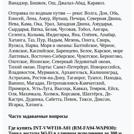
Ванадзор, Бишкек, Ош, Джалал-Абад, Каракол.
Отправка по водным путям — реки: Волга, Дон, Обь,
Енисей, Лена, Амур, Иртыш, Печора, Северная Двина,
Нева, Кама, Ока, Урал, Западная Двина, Амударья,
Сырдарья, Вятка, Белая, Чусовая, Тобол, Ангара,
Селенга, Колыма, Индигирка, Яна, Олёнек, Анабар,
Хатанга, Таз, Пур, Надым, Мезень, Онега, Свирь,
Вуокса, Нарва. Моря и океаны: Балтийское, Чёрное,
Азовское, Каспийское, Баренцево, Белое, Карское, море
Лаптевых, Восточно-Сибирское, Чукотское, Берингово,
Охотское, Японское, Северный Ледовитый океан,
Тихий океан. Порты: Санкт-Петербург, Новороссийск,
Владивосток, Мурманск, Архангельск, Калининград,
Астрахань, Ростов-на-Дону, Таганрог, Туапсе, Находка,
Ванино, Магадан, Петропавловск-Камчатский,
Приморск, Усть-Луга, Высоцк, Кавказ, Темрюк, Ейск,
Оля, Махачкала, Холмск, Корсаков, Шахтёрск, Де-
Кастри, Дудинка, Сабетта, Певек, Тикси, Диксон,
Игарка, Хатанга.
Часто задаваемые вопросы
Где купить INT-VWFI10-A01 (RM-FA94-WAP030):
Точка доступа Wi-Fi в уличном исполнении до 300 м