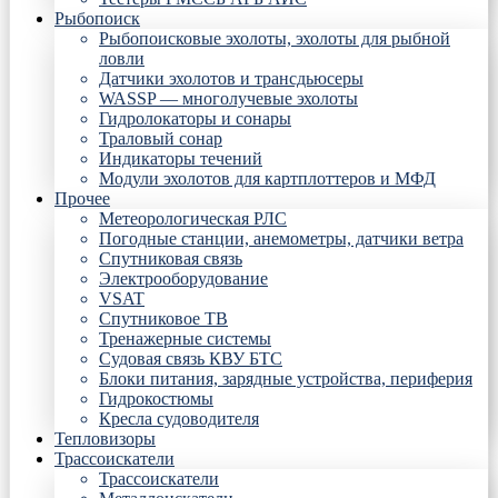
Рыбопоиск
Рыбопоисковые эхолоты, эхолоты для рыбной
ловли
Датчики эхолотов и трансдьюсеры
WASSP — многолучевые эхолоты
Гидролокаторы и сонары
Траловый сонар
Индикаторы течений
Модули эхолотов для картплоттеров и МФД
Прочее
Метеорологическая РЛС
Погодные станции, анемометры, датчики ветра
Спутниковая связь
Электрооборудование
VSAT
Спутниковое ТВ
Тренажерные системы
Судовая связь КВУ БТС
Блоки питания, зарядные устройства, периферия
Гидрокостюмы
Кресла судоводителя
Тепловизоры
Трассоискатели
Трассоискатели