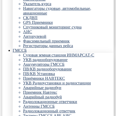
Указатель курса
Навигаторы судовые, автомобильные,
авиационные
СКДВП
GPS Приемники
Спутниковый мониторинг судна
АИС
Авторулевой
Факсимильный приемник
Регистраторы данных рейса
ГМССБ
Судовая земная станция ИНМАРСАТ-С
УКВ радиооборудование
Аккумуляторы ГМССБ
ПВ/КВ радиооборудование
ПВ/КВ Установка
Приёмники НАВТЕКС
УКВ Радиоустановки и радиостанции
Аварийные радиобуи
Приемник Навтекс
Аварийный радиобуй
Радиолокационные ответчики
Антенны ГМССБ
Радиолокационный ответчик
Тестеры ГМССБ АРБ АИС