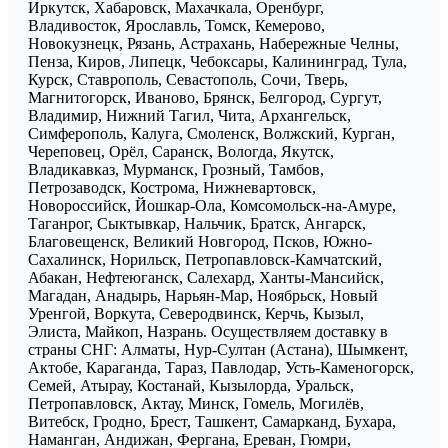
Иркутск, Хабаровск, Махачкала, Оренбург,
Владивосток, Ярославль, Томск, Кемерово,
Новокузнецк, Рязань, Астрахань, Набережные Челны,
Пенза, Киров, Липецк, Чебоксары, Калининград, Тула,
Курск, Ставрополь, Севастополь, Сочи, Тверь,
Магнитогорск, Иваново, Брянск, Белгород, Сургут,
Владимир, Нижний Тагил, Чита, Архангельск,
Симферополь, Калуга, Смоленск, Волжский, Курган,
Череповец, Орёл, Саранск, Вологда, Якутск,
Владикавказ, Мурманск, Грозный, Тамбов,
Петрозаводск, Кострома, Нижневартовск,
Новороссийск, Йошкар-Ола, Комсомольск-на-Амуре,
Таганрог, Сыктывкар, Нальчик, Братск, Ангарск,
Благовещенск, Великий Новгород, Псков, Южно-
Сахалинск, Норильск, Петропавловск-Камчатский,
Абакан, Нефтеюганск, Салехард, Ханты-Мансийск,
Магадан, Анадырь, Нарьян-Мар, Ноябрьск, Новый
Уренгой, Воркута, Северодвинск, Керчь, Кызыл,
Элиста, Майкоп, Назрань. Осуществляем доставку в
страны СНГ: Алматы, Нур-Султан (Астана), Шымкент,
Актобе, Караганда, Тараз, Павлодар, Усть-Каменогорск,
Семей, Атырау, Костанай, Кызылорда, Уральск,
Петропавловск, Актау, Минск, Гомель, Могилёв,
Витебск, Гродно, Брест, Ташкент, Самарканд, Бухара,
Наманган, Андижан, Фергана, Ереван, Гюмри,