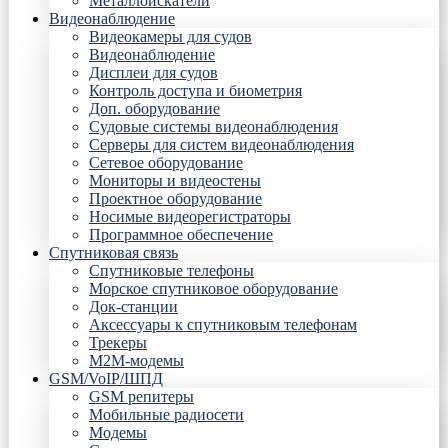
Металлоискатели
Видеонаблюдение
Видеокамеры для судов
Видеонаблюдение
Дисплеи для судов
Контроль доступа и биометрия
Доп. оборудование
Судовые системы видеонаблюдения
Серверы для систем видеонаблюдения
Сетевое оборудование
Мониторы и видеостены
Проектное оборудование
Носимые видеорегистраторы
Программное обеспечение
Спутниковая связь
Спутниковые телефоны
Морское спутниковое оборудование
Док-станции
Аксессуары к спутниковым телефонам
Трекеры
М2М-модемы
GSM/VoIP/ШПД
GSM репитеры
Мобильные радиосети
Модемы