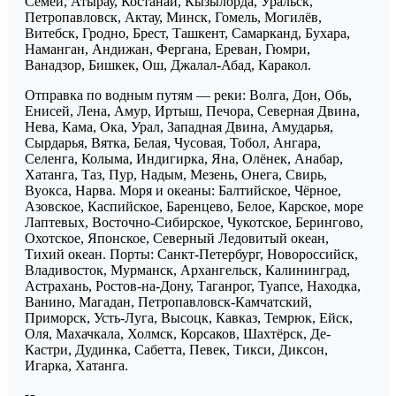
Семей, Атырау, Костанай, Кызылорда, Уральск,
Петропавловск, Актау, Минск, Гомель, Могилёв,
Витебск, Гродно, Брест, Ташкент, Самарканд, Бухара,
Наманган, Андижан, Фергана, Ереван, Гюмри,
Ванадзор, Бишкек, Ош, Джалал-Абад, Каракол.
Отправка по водным путям — реки: Волга, Дон, Обь,
Енисей, Лена, Амур, Иртыш, Печора, Северная Двина,
Нева, Кама, Ока, Урал, Западная Двина, Амударья,
Сырдарья, Вятка, Белая, Чусовая, Тобол, Ангара,
Селенга, Колыма, Индигирка, Яна, Олёнек, Анабар,
Хатанга, Таз, Пур, Надым, Мезень, Онега, Свирь,
Вуокса, Нарва. Моря и океаны: Балтийское, Чёрное,
Азовское, Каспийское, Баренцево, Белое, Карское, море
Лаптевых, Восточно-Сибирское, Чукотское, Берингово,
Охотское, Японское, Северный Ледовитый океан,
Тихий океан. Порты: Санкт-Петербург, Новороссийск,
Владивосток, Мурманск, Архангельск, Калининград,
Астрахань, Ростов-на-Дону, Таганрог, Туапсе, Находка,
Ванино, Магадан, Петропавловск-Камчатский,
Приморск, Усть-Луга, Высоцк, Кавказ, Темрюк, Ейск,
Оля, Махачкала, Холмск, Корсаков, Шахтёрск, Де-
Кастри, Дудинка, Сабетта, Певек, Тикси, Диксон,
Игарка, Хатанга.