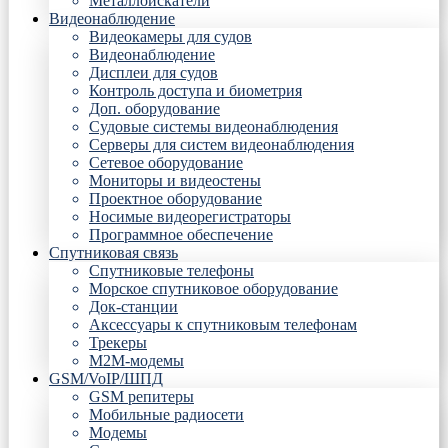
Металлоискатели
Видеонаблюдение
Видеокамеры для судов
Видеонаблюдение
Дисплеи для судов
Контроль доступа и биометрия
Доп. оборудование
Судовые системы видеонаблюдения
Серверы для систем видеонаблюдения
Сетевое оборудование
Мониторы и видеостены
Проектное оборудование
Носимые видеорегистраторы
Программное обеспечение
Спутниковая связь
Спутниковые телефоны
Морское спутниковое оборудование
Док-станции
Аксессуары к спутниковым телефонам
Трекеры
М2М-модемы
GSM/VoIP/ШПД
GSM репитеры
Мобильные радиосети
Модемы