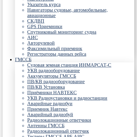
Указатель курса
Навигаторы судовые, автомобильные,
авиационные
СКДВП
GPS Приемники
Спутниковый мониторинг судна
АИС
Авторулевой
Факсимильный приемник
Регистраторы данных рейса
ГМССБ
Судовая земная станция ИНМАРСАТ-С
УКВ радиооборудование
Аккумуляторы ГМССБ
ПВ/КВ радиооборудование
ПВ/КВ Установка
Приёмники НАВТЕКС
УКВ Радиоустановки и радиостанции
Аварийные радиобуи
Приемник Навтекс
Аварийный радиобуй
Радиолокационные ответчики
Антенны ГМССБ
Радиолокационный ответчик
Тестеры ГМССБ АРБ АИС