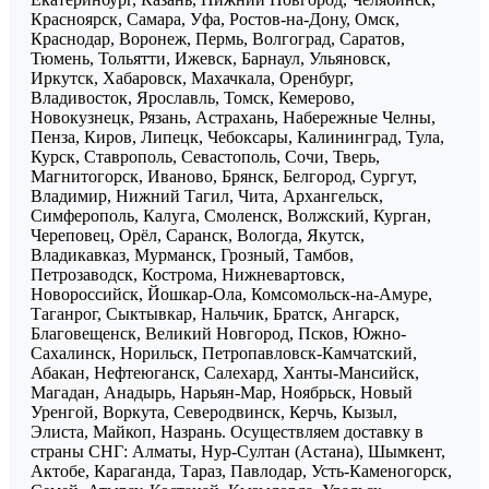
Красноярск, Самара, Уфа, Ростов-на-Дону, Омск,
Краснодар, Воронеж, Пермь, Волгоград, Саратов,
Тюмень, Тольятти, Ижевск, Барнаул, Ульяновск,
Иркутск, Хабаровск, Махачкала, Оренбург,
Владивосток, Ярославль, Томск, Кемерово,
Новокузнецк, Рязань, Астрахань, Набережные Челны,
Пенза, Киров, Липецк, Чебоксары, Калининград, Тула,
Курск, Ставрополь, Севастополь, Сочи, Тверь,
Магнитогорск, Иваново, Брянск, Белгород, Сургут,
Владимир, Нижний Тагил, Чита, Архангельск,
Симферополь, Калуга, Смоленск, Волжский, Курган,
Череповец, Орёл, Саранск, Вологда, Якутск,
Владикавказ, Мурманск, Грозный, Тамбов,
Петрозаводск, Кострома, Нижневартовск,
Новороссийск, Йошкар-Ола, Комсомольск-на-Амуре,
Таганрог, Сыктывкар, Нальчик, Братск, Ангарск,
Благовещенск, Великий Новгород, Псков, Южно-
Сахалинск, Норильск, Петропавловск-Камчатский,
Абакан, Нефтеюганск, Салехард, Ханты-Мансийск,
Магадан, Анадырь, Нарьян-Мар, Ноябрьск, Новый
Уренгой, Воркута, Северодвинск, Керчь, Кызыл,
Элиста, Майкоп, Назрань. Осуществляем доставку в
страны СНГ: Алматы, Нур-Султан (Астана), Шымкент,
Актобе, Караганда, Тараз, Павлодар, Усть-Каменогорск,