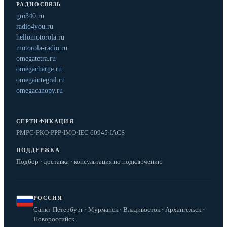
РАДИОСВЯЗЬ
gm340.ru
radio4you.ru
hellomotorola.ru
motorola-radio.ru
omegatetra.ru
omegacharge.ru
omegaintegral.ru
omegacanopy.ru
СЕРТИФИКАЦИЯ
РМРС
·
РКО
·
РРР
·
IMO
·
IEC 60945
·
IACS
ПОДДЕРЖКА
Подбор · доставка · консультация по подключению
РОССИЯ
Санкт-Петербург · Мурманск · Владивосток · Архангельск ·
Новороссийск