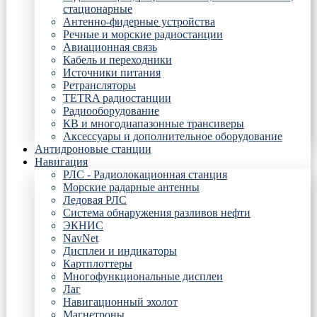
стационарные
Антенно-фидерные устройства
Речные и морские радиостанции
Авиационная связь
Кабель и переходники
Источники питания
Ретрансляторы
TETRA радиостанции
Радиооборудование
КВ и многодиапазонные трансиверы
Аксессуары и дополнительное оборудование
Антидроновые станции
Навигация
РЛС - Радиолокационная станция
Морские радарные антенны
Ледовая РЛС
Система обнаружения разливов нефти
ЭКНИС
NavNet
Дисплеи и индикаторы
Картплоттеры
Многофункциональные дисплеи
Лаг
Навигационный эхолот
Магнетроны