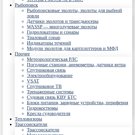
Рыбопоиск
Рыбопоисковые эхолоты, эхолоты для рыбной
ловли
Датчики эхолотов и трансдьюсеры
WASSP — многолучевые эхолоты
Гидролокаторы и сонары
Траловый сонар
Индикаторы течений
Модули эхолотов для картплоттеров и МФД
Прочее
Метеорологическая РЛС
Погодные станции, анемометры, датчики ветра
Спутниковая связь
Электрооборудование
VSAT
Спутниковое ТВ
Тренажерные системы
Судовая связь КВУ БТС
Блоки питания, зарядные устройства, периферия
Гидрокостюмы
Кресла судоводителя
Тепловизоры
Трассоискатели
Трассоискатели