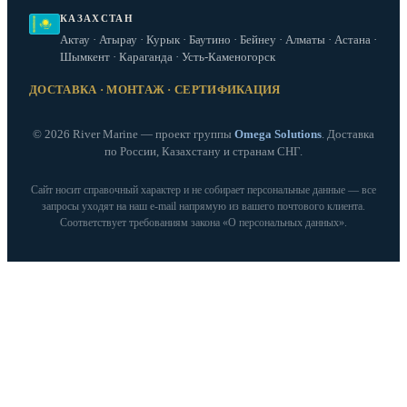
КАЗАХСТАН
Актау · Атырау · Курык · Баутино · Бейнеу · Алматы · Астана ·
Шымкент · Караганда · Усть-Каменогорск
ДОСТАВКА · МОНТАЖ · СЕРТИФИКАЦИЯ
© 2026 River Marine — проект группы
Omega Solutions
. Доставка
по России, Казахстану и странам СНГ.
Сайт носит справочный характер и не собирает персональные данные — все
запросы уходят на наш e‑mail напрямую из вашего почтового клиента.
Соответствует требованиям закона «О персональных данных».