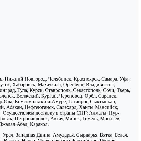
нь, Нижний Новгород, Челябинск, Красноярск, Самара, Уфа,
утск, Хабаровск, Махачкала, Оренбург, Владивосток,
нград, Тула, Курск, Ставрополь, Севастополь, Сочи, Тверь,
ленск, Волжский, Курган, Череповец, Орёл, Саранск,
р-Ола, Комсомольск-на-Амуре, Таганрог, Сыктывкар,
ий, Абакан, Нефтеюганск, Салехард, Ханты-Мансийск,
ь. Осуществляем доставку в страны СНГ: Алматы, Нур-
ральск, Петропавловск, Актау, Минск, Гомель, Могилёв,
Джалал-Абад, Каракол.
 Урал, Западная Двина, Амударья, Сырдарья, Вятка, Белая,
, Вуокса, Нарва. Моря и океаны: Балтийское, Чёрное,