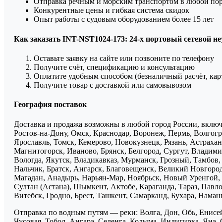
Отправка речным и морским транспортом в любой по
Конкурентные цены и гибкая система скидок
Опыт работы с судовым оборудованием более 15 лет
Как заказать INT-NST1024-173: 24-х портовый сетевой 
Оставьте заявку на сайте или позвоните по телефону
Получите счёт, спецификацию и консультацию
Оплатите удобным способом (безналичный расчёт, кар
Получите товар с доставкой или самовывозом
География поставок
Доставка и продажа возможны в любой город России, включа
Ростов-на-Дону, Омск, Краснодар, Воронеж, Пермь, Волгогра
Ярославль, Томск, Кемерово, Новокузнецк, Рязань, Астрахан
Магнитогорск, Иваново, Брянск, Белгород, Сургут, Владими
Вологда, Якутск, Владикавказ, Мурманск, Грозный, Тамбов
Нальчик, Братск, Ангарск, Благовещенск, Великий Новгоро
Магадан, Анадырь, Нарьян-Мар, Ноябрьск, Новый Уренгой, 
Султан (Астана), Шымкент, Актобе, Караганда, Тараз, Павло
Витебск, Гродно, Брест, Ташкент, Самарканд, Бухара, Нама
Отправка по водным путям — реки: Волга, Дон, Обь, Енисей
Чусовая, Тобол, Ангара, Селенга, Колыма, Индигирка, Яна, 