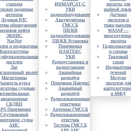
станция
ИНМАРСАТ-С
эхолоты для
рские радарные
УКВ
рыбной ловл
антенны
радиооборудование
Датчики
Ледовая РЛС
Аккумуляторы
эхолотов и
тема обнаружения
ГМССБ
трансдьюсер
разливов нефти
ПВ/КВ
WASSP —
ЭКНИС
радиооборудование
многолучевы
NavNet
ПВ/КВ Установка
эхолоты
плеи и индикаторы
Приёмники
Гидролокато
Картплоттеры
НАВТЕКС
и сонары
гофункциональные
УКВ
Траловый
дисплеи
Радиоустановки и
сонар
Лаг
радиостанции
Индикаторы
гационный эхолот
Аварийные
течений
Магнетроны
радиобуи
Модули
Указатель курса
Приемник Навтекс
эхолотов для
игаторы судовые,
Аварийный
картплоттеро
автомобильные,
радиобуй
и МФД
авиационные
Радиолокационные
СКДВП
ответчики
PS Приемники
Антенны ГМССБ
Спутниковый
Радиолокационный
ониторинг судна
ответчик
АИС
Тестеры ГМССБ
Авторулевой
АРБ АИС