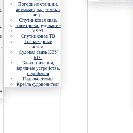
Погодные станции,
и
анемометры, датчики
ветра
Спутниковая связь
ы
Электрооборудование
VSAT
е
Спутниковое ТВ
Тренажерные
ры
системы
Судовая связь КВУ
БТС
Блоки питания,
зарядные устройства,
периферия
Гидрокостюмы
Кресла судоводителя
в