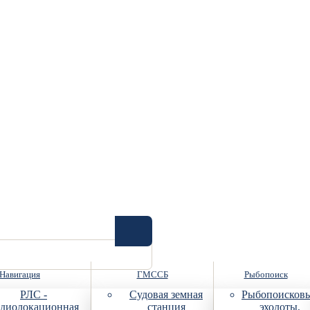
Навигация
ГМССБ
Рыбопоиск
РЛС -
Судовая земная
Рыбопоисков
диолокационная
станция
эхолоты,