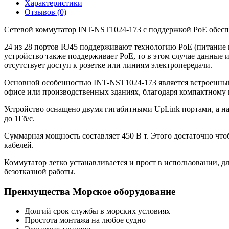
Характеристики
Отзывов (0)
Сетевой коммутатор INT-NST1024-173 c поддержкой PoE обесп
24 из 28 портов RJ45 поддерживают технологию PoE (питание п
устройство также поддерживает PoE, то в этом случае данные и
отсутствует доступ к розетке или линиям электропередачи.
Основной особенностью INT-NST1024-173 является встроенный
офисе или производственных зданиях, благодаря компактному
Устройство оснащено двумя гигабитными UpLink портами, а на
до 1Гб/с.
Суммарная мощность составляет 450 В т. Этого достаточно чт
кабелей.
Коммутатор легко устанавливается и прост в использовании, дл
безотказной работы.
Преимущества Морское оборудование
Долгий срок службы в морских условиях
Простота монтажа на любое судно