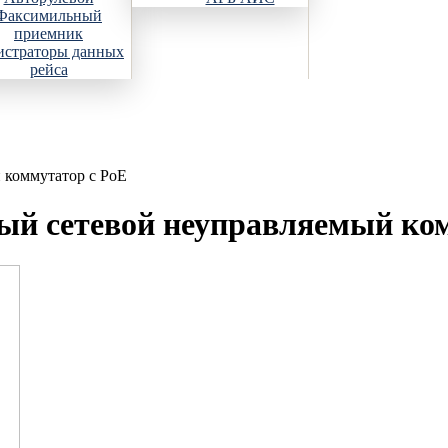
Факсимильный
приемник
истраторы данных
рейса
 коммутатор с PoE
ый сетевой неуправляемый комм