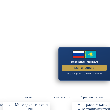
office@river-marine.ru
КОПИРОВАТЬ
Все запросы только на e-mail
Прочее
Тепловизоры
Трассоискатели
ые
Метеорологическая
Трассоискател
РЛС
Металлоискател