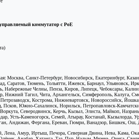
рт
неуправляемый коммутатор с PoE
та)
я: Москва, Санкт-Петербург, Новосибирск, Екатеринбург, Каза
д, Саратов, Тюмень, Тольятти, Ижевск, Барнаул, Ульяновск, Ирк
ь, Набережные Челны, Пенза, Киров, Липецк, Чебоксары, Калини
р, Нижний Тагил, Чита, Архангельск, Симферополь, Калуга, Смо
, Петрозаводск, Кострома, Нижневартовск, Новороссийск, Йошка
д, Псков, Южно-Сахалинск, Норильск, Петропавловск-Камчатск
Воркута, Северодвинск, Керчь, Кызыл, Элиста, Майкоп, Назран
дар, Усть-Каменогорск, Семей, Атырау, Костанай, Кызылорда, У
нган, Андижан, Фергана, Ереван, Гюмри, Ванадзор, Бишкек, Ош, 
, Лена, Амур, Иртыш, Печора, Северная Двина, Нева, Кама, Ока,
Олёнек, Анабар, Хатанга, Таз, Пур, Надым, Мезень, Онега, Свирь