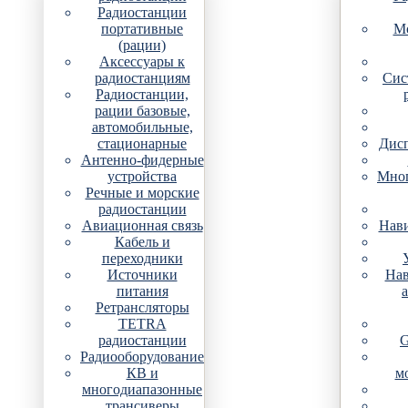
Радиостанции
портативные
Мо
(рации)
Аксессуары к
радиостанциям
Сис
Радиостанции,
рации базовые,
автомобильные,
стационарные
Дис
Антенно-фидерные
устройства
Мно
Речные и морские
радиостанции
Авиационная связь
Нави
Кабель и
переходники
Источники
Нав
питания
Ретрансляторы
TETRA
радиостанции
G
Радиооборудование
КВ и
м
многодиапазонные
трансиверы