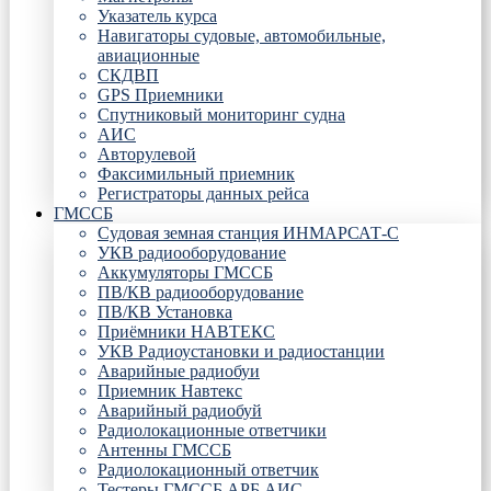
Указатель курса
Навигаторы судовые, автомобильные,
авиационные
СКДВП
GPS Приемники
Спутниковый мониторинг судна
АИС
Авторулевой
Факсимильный приемник
Регистраторы данных рейса
ГМССБ
Судовая земная станция ИНМАРСАТ-С
УКВ радиооборудование
Аккумуляторы ГМССБ
ПВ/КВ радиооборудование
ПВ/КВ Установка
Приёмники НАВТЕКС
УКВ Радиоустановки и радиостанции
Аварийные радиобуи
Приемник Навтекс
Аварийный радиобуй
Радиолокационные ответчики
Антенны ГМССБ
Радиолокационный ответчик
Тестеры ГМССБ АРБ АИС