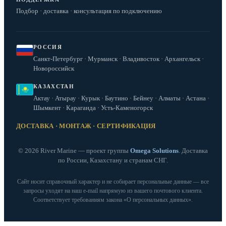
Подбор · доставка · консультация по подключению
РОССИЯ
Санкт-Петербург · Мурманск · Владивосток · Архангельск ·
Новороссийск
КАЗАХСТАН
Актау · Атырау · Курык · Баутино · Бейнеу · Алматы · Астана ·
Шымкент · Караганда · Усть-Каменогорск
ДОСТАВКА · МОНТАЖ · СЕРТИФИКАЦИЯ
© 2026 River Marine — проект группы
Omega Solutions
. Доставка
по России, Казахстану и странам СНГ.
Сайт носит справочный характер и не собирает персональные данные — все
запросы уходят на наш e‑mail напрямую из вашего почтового клиента.
Соответствует требованиям закона «О персональных данных».