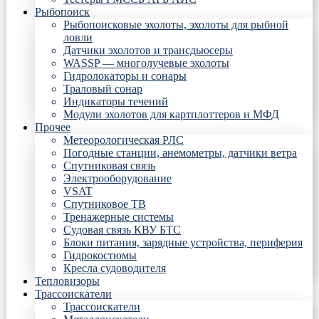
Рыбопоиск
Рыбопоисковые эхолоты, эхолоты для рыбной
ловли
Датчики эхолотов и трансдьюсеры
WASSP — многолучевые эхолоты
Гидролокаторы и сонары
Траловый сонар
Индикаторы течений
Модули эхолотов для картплоттеров и МФД
Прочее
Метеорологическая РЛС
Погодные станции, анемометры, датчики ветра
Спутниковая связь
Электрооборудование
VSAT
Спутниковое ТВ
Тренажерные системы
Судовая связь КВУ БТС
Блоки питания, зарядные устройства, периферия
Гидрокостюмы
Кресла судоводителя
Тепловизоры
Трассоискатели
Трассоискатели