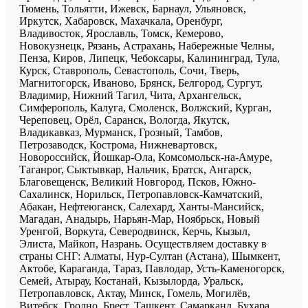
Тюмень, Тольятти, Ижевск, Барнаул, Ульяновск,
Иркутск, Хабаровск, Махачкала, Оренбург,
Владивосток, Ярославль, Томск, Кемерово,
Новокузнецк, Рязань, Астрахань, Набережные Челны,
Пенза, Киров, Липецк, Чебоксары, Калининград, Тула,
Курск, Ставрополь, Севастополь, Сочи, Тверь,
Магнитогорск, Иваново, Брянск, Белгород, Сургут,
Владимир, Нижний Тагил, Чита, Архангельск,
Симферополь, Калуга, Смоленск, Волжский, Курган,
Череповец, Орёл, Саранск, Вологда, Якутск,
Владикавказ, Мурманск, Грозный, Тамбов,
Петрозаводск, Кострома, Нижневартовск,
Новороссийск, Йошкар-Ола, Комсомольск-на-Амуре,
Таганрог, Сыктывкар, Нальчик, Братск, Ангарск,
Благовещенск, Великий Новгород, Псков, Южно-
Сахалинск, Норильск, Петропавловск-Камчатский,
Абакан, Нефтеюганск, Салехард, Ханты-Мансийск,
Магадан, Анадырь, Нарьян-Мар, Ноябрьск, Новый
Уренгой, Воркута, Северодвинск, Керчь, Кызыл,
Элиста, Майкоп, Назрань. Осуществляем доставку в
страны СНГ: Алматы, Нур-Султан (Астана), Шымкент,
Актобе, Караганда, Тараз, Павлодар, Усть-Каменогорск,
Семей, Атырау, Костанай, Кызылорда, Уральск,
Петропавловск, Актау, Минск, Гомель, Могилёв,
Витебск, Гродно, Брест, Ташкент, Самарканд, Бухара,