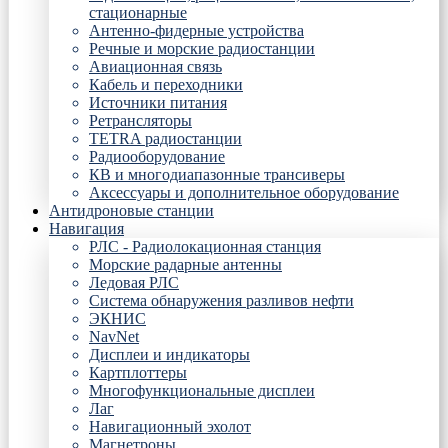
стационарные
Антенно-фидерные устройства
Речные и морские радиостанции
Авиационная связь
Кабель и переходники
Источники питания
Ретрансляторы
TETRA радиостанции
Радиооборудование
КВ и многодиапазонные трансиверы
Аксессуары и дополнительное оборудование
Антидроновые станции
Навигация
РЛС - Радиолокационная станция
Морские радарные антенны
Ледовая РЛС
Система обнаружения разливов нефти
ЭКНИС
NavNet
Дисплеи и индикаторы
Картплоттеры
Многофункциональные дисплеи
Лаг
Навигационный эхолот
Магнетроны