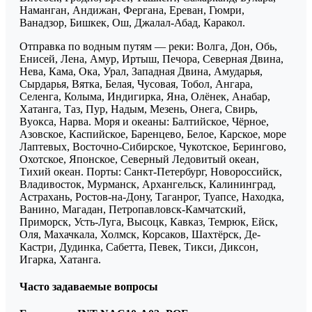
Наманган, Андижан, Фергана, Ереван, Гюмри,
Ванадзор, Бишкек, Ош, Джалал-Абад, Каракол.
Отправка по водным путям — реки: Волга, Дон, Обь,
Енисей, Лена, Амур, Иртыш, Печора, Северная Двина,
Нева, Кама, Ока, Урал, Западная Двина, Амударья,
Сырдарья, Вятка, Белая, Чусовая, Тобол, Ангара,
Селенга, Колыма, Индигирка, Яна, Олёнек, Анабар,
Хатанга, Таз, Пур, Надым, Мезень, Онега, Свирь,
Вуокса, Нарва. Моря и океаны: Балтийское, Чёрное,
Азовское, Каспийское, Баренцево, Белое, Карское, море
Лаптевых, Восточно-Сибирское, Чукотское, Берингово,
Охотское, Японское, Северный Ледовитый океан,
Тихий океан. Порты: Санкт-Петербург, Новороссийск,
Владивосток, Мурманск, Архангельск, Калининград,
Астрахань, Ростов-на-Дону, Таганрог, Туапсе, Находка,
Ванино, Магадан, Петропавловск-Камчатский,
Приморск, Усть-Луга, Высоцк, Кавказ, Темрюк, Ейск,
Оля, Махачкала, Холмск, Корсаков, Шахтёрск, Де-
Кастри, Дудинка, Сабетта, Певек, Тикси, Диксон,
Игарка, Хатанга.
Часто задаваемые вопросы