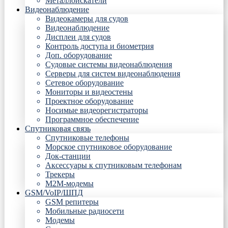
Металлоискатели
Видеонаблюдение
Видеокамеры для судов
Видеонаблюдение
Дисплеи для судов
Контроль доступа и биометрия
Доп. оборудование
Судовые системы видеонаблюдения
Серверы для систем видеонаблюдения
Сетевое оборудование
Мониторы и видеостены
Проектное оборудование
Носимые видеорегистраторы
Программное обеспечение
Спутниковая связь
Спутниковые телефоны
Морское спутниковое оборудование
Док-станции
Аксессуары к спутниковым телефонам
Трекеры
М2М-модемы
GSM/VoIP/ШПД
GSM репитеры
Мобильные радиосети
Модемы