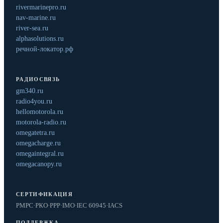
rivermarinepro.ru
nav-marine.ru
river-sea.ru
alphasolutions.ru
речной-локатор.рф
РАДИОСВЯЗЬ
gm340.ru
radio4you.ru
hellomotorola.ru
motorola-radio.ru
omegatetra.ru
omegacharge.ru
omegaintegral.ru
omegacanopy.ru
СЕРТИФИКАЦИЯ
РМРС
·
РКО
·
РРР
·
IMO
·
IEC 60945
·
IACS
ПОДДЕРЖКА