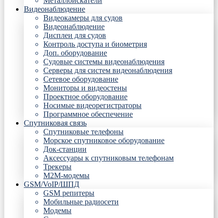
Металлоискатели
Видеонаблюдение
Видеокамеры для судов
Видеонаблюдение
Дисплеи для судов
Контроль доступа и биометрия
Доп. оборудование
Судовые системы видеонаблюдения
Серверы для систем видеонаблюдения
Сетевое оборудование
Мониторы и видеостены
Проектное оборудование
Носимые видеорегистраторы
Программное обеспечение
Спутниковая связь
Спутниковые телефоны
Морское спутниковое оборудование
Док-станции
Аксессуары к спутниковым телефонам
Трекеры
М2М-модемы
GSM/VoIP/ШПД
GSM репитеры
Мобильные радиосети
Модемы