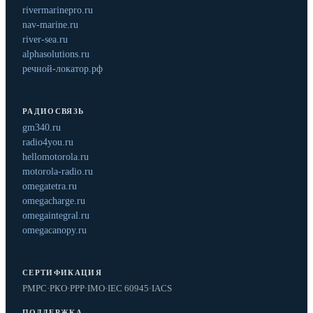
rivermarinepro.ru
nav-marine.ru
river-sea.ru
alphasolutions.ru
речной-локатор.рф
РАДИОСВЯЗЬ
gm340.ru
radio4you.ru
hellomotorola.ru
motorola-radio.ru
omegatetra.ru
omegacharge.ru
omegaintegral.ru
omegacanopy.ru
СЕРТИФИКАЦИЯ
РМРС
·
РКО
·
РРР
·
IMO
·
IEC 60945
·
IACS
ПОДДЕРЖКА