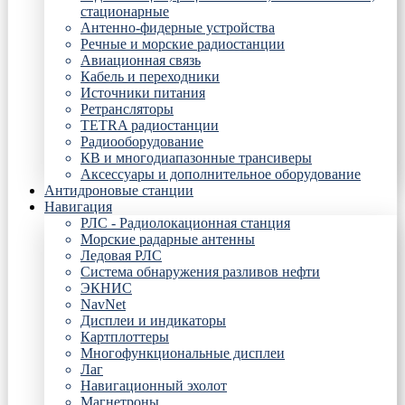
стационарные
Антенно-фидерные устройства
Речные и морские радиостанции
Авиационная связь
Кабель и переходники
Источники питания
Ретрансляторы
TETRA радиостанции
Радиооборудование
КВ и многодиапазонные трансиверы
Аксессуары и дополнительное оборудование
Антидроновые станции
Навигация
РЛС - Радиолокационная станция
Морские радарные антенны
Ледовая РЛС
Система обнаружения разливов нефти
ЭКНИС
NavNet
Дисплеи и индикаторы
Картплоттеры
Многофункциональные дисплеи
Лаг
Навигационный эхолот
Магнетроны