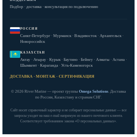
Подбор · доставка · консультация по подключению
РОССИЯ
Санкт-Петербург · Мурманск · Владивосток · Архангельск ·
Новороссийск
КАЗАХСТАН
Актау · Атырау · Курык · Баутино · Бейнеу · Алматы · Астана ·
Шымкент · Караганда · Усть-Каменогорск
ДОСТАВКА · МОНТАЖ · СЕРТИФИКАЦИЯ
© 2026 River Marine — проект группы
Omega Solutions
. Доставка
по России, Казахстану и странам СНГ.
Сайт носит справочный характер и не собирает персональные данные — все
запросы уходят на наш e‑mail напрямую из вашего почтового клиента.
Соответствует требованиям закона «О персональных данных».