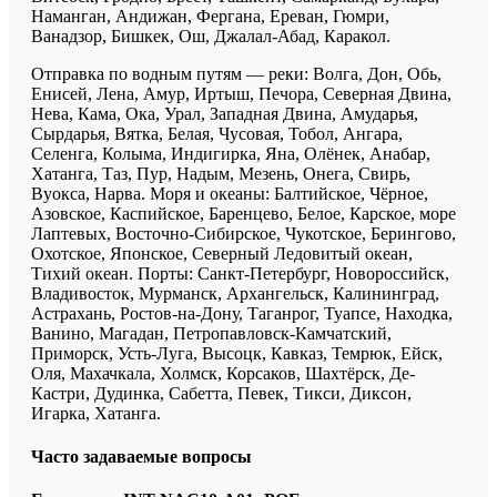
Наманган, Андижан, Фергана, Ереван, Гюмри,
Ванадзор, Бишкек, Ош, Джалал-Абад, Каракол.
Отправка по водным путям — реки: Волга, Дон, Обь,
Енисей, Лена, Амур, Иртыш, Печора, Северная Двина,
Нева, Кама, Ока, Урал, Западная Двина, Амударья,
Сырдарья, Вятка, Белая, Чусовая, Тобол, Ангара,
Селенга, Колыма, Индигирка, Яна, Олёнек, Анабар,
Хатанга, Таз, Пур, Надым, Мезень, Онега, Свирь,
Вуокса, Нарва. Моря и океаны: Балтийское, Чёрное,
Азовское, Каспийское, Баренцево, Белое, Карское, море
Лаптевых, Восточно-Сибирское, Чукотское, Берингово,
Охотское, Японское, Северный Ледовитый океан,
Тихий океан. Порты: Санкт-Петербург, Новороссийск,
Владивосток, Мурманск, Архангельск, Калининград,
Астрахань, Ростов-на-Дону, Таганрог, Туапсе, Находка,
Ванино, Магадан, Петропавловск-Камчатский,
Приморск, Усть-Луга, Высоцк, Кавказ, Темрюк, Ейск,
Оля, Махачкала, Холмск, Корсаков, Шахтёрск, Де-
Кастри, Дудинка, Сабетта, Певек, Тикси, Диксон,
Игарка, Хатанга.
Часто задаваемые вопросы