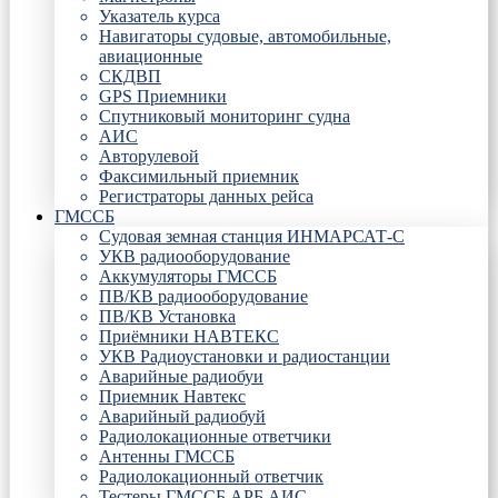
Указатель курса
Навигаторы судовые, автомобильные,
авиационные
СКДВП
GPS Приемники
Спутниковый мониторинг судна
АИС
Авторулевой
Факсимильный приемник
Регистраторы данных рейса
ГМССБ
Судовая земная станция ИНМАРСАТ-С
УКВ радиооборудование
Аккумуляторы ГМССБ
ПВ/КВ радиооборудование
ПВ/КВ Установка
Приёмники НАВТЕКС
УКВ Радиоустановки и радиостанции
Аварийные радиобуи
Приемник Навтекс
Аварийный радиобуй
Радиолокационные ответчики
Антенны ГМССБ
Радиолокационный ответчик
Тестеры ГМССБ АРБ АИС