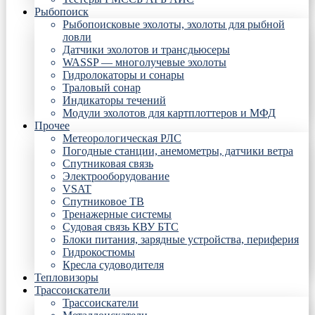
Рыбопоиск
Рыбопоисковые эхолоты, эхолоты для рыбной
ловли
Датчики эхолотов и трансдьюсеры
WASSP — многолучевые эхолоты
Гидролокаторы и сонары
Траловый сонар
Индикаторы течений
Модули эхолотов для картплоттеров и МФД
Прочее
Метеорологическая РЛС
Погодные станции, анемометры, датчики ветра
Спутниковая связь
Электрооборудование
VSAT
Спутниковое ТВ
Тренажерные системы
Судовая связь КВУ БТС
Блоки питания, зарядные устройства, периферия
Гидрокостюмы
Кресла судоводителя
Тепловизоры
Трассоискатели
Трассоискатели