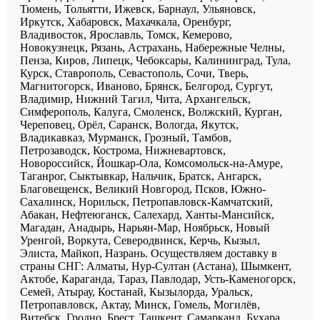
Тюмень, Тольятти, Ижевск, Барнаул, Ульяновск,
Иркутск, Хабаровск, Махачкала, Оренбург,
Владивосток, Ярославль, Томск, Кемерово,
Новокузнецк, Рязань, Астрахань, Набережные Челны,
Пенза, Киров, Липецк, Чебоксары, Калининград, Тула,
Курск, Ставрополь, Севастополь, Сочи, Тверь,
Магнитогорск, Иваново, Брянск, Белгород, Сургут,
Владимир, Нижний Тагил, Чита, Архангельск,
Симферополь, Калуга, Смоленск, Волжский, Курган,
Череповец, Орёл, Саранск, Вологда, Якутск,
Владикавказ, Мурманск, Грозный, Тамбов,
Петрозаводск, Кострома, Нижневартовск,
Новороссийск, Йошкар-Ола, Комсомольск-на-Амуре,
Таганрог, Сыктывкар, Нальчик, Братск, Ангарск,
Благовещенск, Великий Новгород, Псков, Южно-
Сахалинск, Норильск, Петропавловск-Камчатский,
Абакан, Нефтеюганск, Салехард, Ханты-Мансийск,
Магадан, Анадырь, Нарьян-Мар, Ноябрьск, Новый
Уренгой, Воркута, Северодвинск, Керчь, Кызыл,
Элиста, Майкоп, Назрань. Осуществляем доставку в
страны СНГ: Алматы, Нур-Султан (Астана), Шымкент,
Актобе, Караганда, Тараз, Павлодар, Усть-Каменогорск,
Семей, Атырау, Костанай, Кызылорда, Уральск,
Петропавловск, Актау, Минск, Гомель, Могилёв,
Витебск, Гродно, Брест, Ташкент, Самарканд, Бухара,