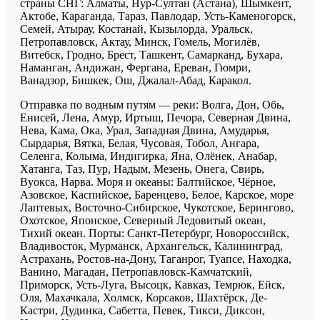
страны СНГ: Алматы, Нур-Султан (Астана), Шымкент,
Актобе, Караганда, Тараз, Павлодар, Усть-Каменогорск,
Семей, Атырау, Костанай, Кызылорда, Уральск,
Петропавловск, Актау, Минск, Гомель, Могилёв,
Витебск, Гродно, Брест, Ташкент, Самарканд, Бухара,
Наманган, Андижан, Фергана, Ереван, Гюмри,
Ванадзор, Бишкек, Ош, Джалал-Абад, Каракол.
Отправка по водным путям — реки: Волга, Дон, Обь,
Енисей, Лена, Амур, Иртыш, Печора, Северная Двина,
Нева, Кама, Ока, Урал, Западная Двина, Амударья,
Сырдарья, Вятка, Белая, Чусовая, Тобол, Ангара,
Селенга, Колыма, Индигирка, Яна, Олёнек, Анабар,
Хатанга, Таз, Пур, Надым, Мезень, Онега, Свирь,
Вуокса, Нарва. Моря и океаны: Балтийское, Чёрное,
Азовское, Каспийское, Баренцево, Белое, Карское, море
Лаптевых, Восточно-Сибирское, Чукотское, Берингово,
Охотское, Японское, Северный Ледовитый океан,
Тихий океан. Порты: Санкт-Петербург, Новороссийск,
Владивосток, Мурманск, Архангельск, Калининград,
Астрахань, Ростов-на-Дону, Таганрог, Туапсе, Находка,
Ванино, Магадан, Петропавловск-Камчатский,
Приморск, Усть-Луга, Высоцк, Кавказ, Темрюк, Ейск,
Оля, Махачкала, Холмск, Корсаков, Шахтёрск, Де-
Кастри, Дудинка, Сабетта, Певек, Тикси, Диксон,