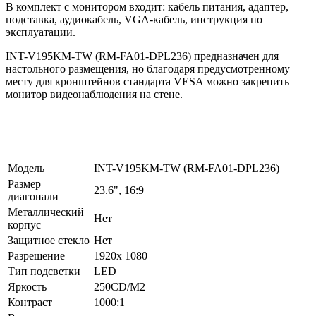
В комплект с монитором входит: кабель питания, адаптер,
подставка, аудиокабель, VGA-кабель, инструкция по
эксплуатации.
INT-V195KM-TW (RM-FA01-DPL236) предназначен для
настольного размещения, но благодаря предусмотренному
месту для кронштейнов стандарта VESA можно закрепить
монитор видеонаблюдения на стене.
Модель
INT-V195KM-TW (RM-FA01-DPL236)
Размер
23.6", 16:9
диагонали
Металлический
Нет
корпус
Защитное стекло
Нет
Разрешение
1920х 1080
Тип подсветки
LED
Яркость
250CD/M2
Контраст
1000:1