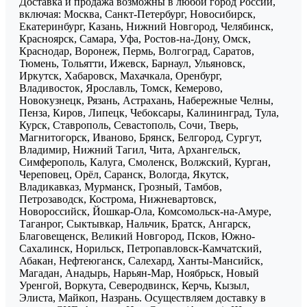
Доставка и продажа возможны в любой город России,
включая: Москва, Санкт-Петербург, Новосибирск,
Екатеринбург, Казань, Нижний Новгород, Челябинск,
Красноярск, Самара, Уфа, Ростов-на-Дону, Омск,
Краснодар, Воронеж, Пермь, Волгоград, Саратов,
Тюмень, Тольятти, Ижевск, Барнаул, Ульяновск,
Иркутск, Хабаровск, Махачкала, Оренбург,
Владивосток, Ярославль, Томск, Кемерово,
Новокузнецк, Рязань, Астрахань, Набережные Челны,
Пенза, Киров, Липецк, Чебоксары, Калининград, Тула,
Курск, Ставрополь, Севастополь, Сочи, Тверь,
Магнитогорск, Иваново, Брянск, Белгород, Сургут,
Владимир, Нижний Тагил, Чита, Архангельск,
Симферополь, Калуга, Смоленск, Волжский, Курган,
Череповец, Орёл, Саранск, Вологда, Якутск,
Владикавказ, Мурманск, Грозный, Тамбов,
Петрозаводск, Кострома, Нижневартовск,
Новороссийск, Йошкар-Ола, Комсомольск-на-Амуре,
Таганрог, Сыктывкар, Нальчик, Братск, Ангарск,
Благовещенск, Великий Новгород, Псков, Южно-
Сахалинск, Норильск, Петропавловск-Камчатский,
Абакан, Нефтеюганск, Салехард, Ханты-Мансийск,
Магадан, Анадырь, Нарьян-Мар, Ноябрьск, Новый
Уренгой, Воркута, Северодвинск, Керчь, Кызыл,
Элиста, Майкоп, Назрань. Осуществляем доставку в