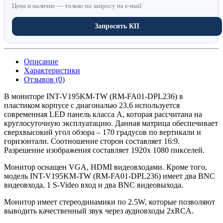
Цена и наличие — только по запросу на e-mail
Запросить КП
Описание
Характеристики
Отзывов (0)
В мониторе INT-V195KM-TW (RM-FA01-DPL236) в
пластиком корпусе с диагональю 23.6 используется
современная LED панель класса А, которая рассчитана на
круглосуточную эксплуатацию. Данная матрица обеспечивает
сверхвысокий угол обзора – 170 градусов по вертикали и
горизонтали. Соотношение сторон составляет 16:9.
Разрешение изображения составляет 1920х 1080 пикселей.
Монитор оснащен VGA, HDMI видеовходами. Кроме того,
модель INT-V195KM-TW (RM-FA01-DPL236) имеет два BNC
видеовхода, 1 S-Video вход и два BNC видеовыхода.
Монитор имеет стереодинамики по 2.5W, которые позволяют
выводить качественный звук через аудиовходы 2xRCA.