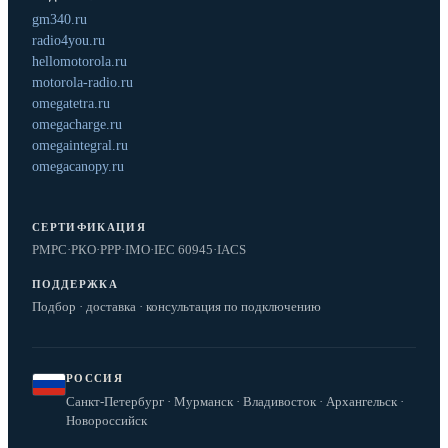
gm340.ru
radio4you.ru
hellomotorola.ru
motorola-radio.ru
omegatetra.ru
omegacharge.ru
omegaintegral.ru
omegacanopy.ru
СЕРТИФИКАЦИЯ
РМРС
·
РКО
·
РРР
·
IMO
·
IEC 60945
·
IACS
ПОДДЕРЖКА
Подбор · доставка · консультация по подключению
РОССИЯ
Санкт-Петербург · Мурманск · Владивосток · Архангельск ·
Новороссийск