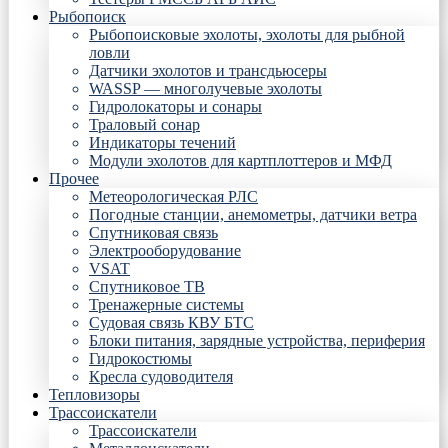
Рыбопоиск
Рыбопоисковые эхолоты, эхолоты для рыбной
ловли
Датчики эхолотов и трансдьюсеры
WASSP — многолучевые эхолоты
Гидролокаторы и сонары
Траловый сонар
Индикаторы течений
Модули эхолотов для картплоттеров и МФД
Прочее
Метеорологическая РЛС
Погодные станции, анемометры, датчики ветра
Спутниковая связь
Электрооборудование
VSAT
Спутниковое ТВ
Тренажерные системы
Судовая связь КВУ БТС
Блоки питания, зарядные устройства, периферия
Гидрокостюмы
Кресла судоводителя
Тепловизоры
Трассоискатели
Трассоискатели