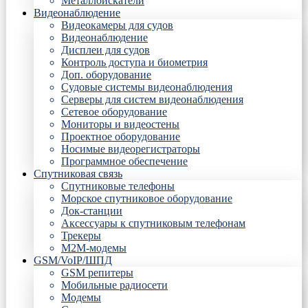
Металлоискатели
Видеонаблюдение
Видеокамеры для судов
Видеонаблюдение
Дисплеи для судов
Контроль доступа и биометрия
Доп. оборудование
Судовые системы видеонаблюдения
Серверы для систем видеонаблюдения
Сетевое оборудование
Мониторы и видеостены
Проектное оборудование
Носимые видеорегистраторы
Программное обеспечение
Спутниковая связь
Спутниковые телефоны
Морское спутниковое оборудование
Док-станции
Аксессуары к спутниковым телефонам
Трекеры
М2М-модемы
GSM/VoIP/ШПД
GSM репитеры
Мобильные радиосети
Модемы