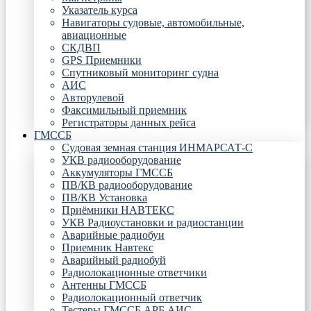
Указатель курса
Навигаторы судовые, автомобильные,
авиационные
СКДВП
GPS Приемники
Спутниковый мониторинг судна
АИС
Авторулевой
Факсимильный приемник
Регистраторы данных рейса
ГМССБ
Судовая земная станция ИНМАРСАТ-С
УКВ радиооборудование
Аккумуляторы ГМССБ
ПВ/КВ радиооборудование
ПВ/КВ Установка
Приёмники НАВТЕКС
УКВ Радиоустановки и радиостанции
Аварийные радиобуи
Приемник Навтекс
Аварийный радиобуй
Радиолокационные ответчики
Антенны ГМССБ
Радиолокационный ответчик
Тестеры ГМССБ АРБ АИС