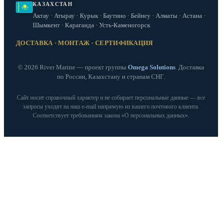
КАЗАХСТАН
Актау · Атырау · Курык · Баутино · Бейнеу · Алматы · Астана ·
Шымкент · Караганда · Усть-Каменогорск
ДОСТАВКА · МОНТАЖ · СЕРТИФИКАЦИЯ
© 2026 River Marine — проект группы
Omega Solutions
. Доставка
по России, Казахстану и странам СНГ.
Сайт носит справочный характер и не собирает персональные данные — все
запросы уходят на наш e‑mail напрямую из вашего почтового клиента.
Соответствует требованиям закона «О персональных данных».