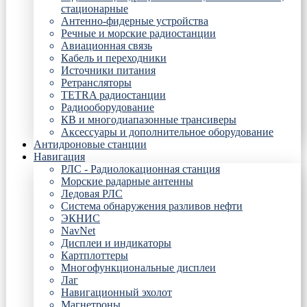
стационарные
Антенно-фидерные устройства
Речные и морские радиостанции
Авиационная связь
Кабель и переходники
Источники питания
Ретрансляторы
TETRA радиостанции
Радиооборудование
КВ и многодиапазонные трансиверы
Аксессуары и дополнительное оборудование
Антидроновые станции
Навигация
РЛС - Радиолокационная станция
Морские радарные антенны
Ледовая РЛС
Система обнаружения разливов нефти
ЭКНИС
NavNet
Дисплеи и индикаторы
Картплоттеры
Многофункциональные дисплеи
Лаг
Навигационный эхолот
Магнетроны