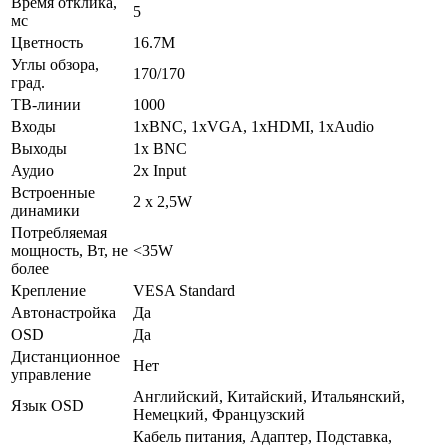
Время отклика,
5
мс
Цветность
16.7M
Углы обзора,
170/170
град.
ТВ-линии
1000
Входы
1xBNC, 1xVGA, 1xHDMI, 1xAudio
Выходы
1x BNC
Аудио
2x Input
Встроенные
2 х 2,5W
динамики
Потребляемая
мощность, Вт, не
<35W
более
Крепление
VESA Standard
Автонастройка
Да
OSD
Да
Дистанционное
Нет
управление
Английский, Китайский, Итальянский,
Язык OSD
Немецкий, Французский
Кабель питания, Адаптер, Подставка,