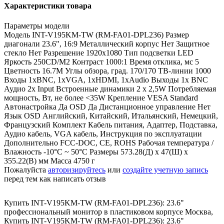
Характеристики товара
Параметры модели
Модель INT-V195KM-TW (RM-FA01-DPL236) Размер
диагонали 23.6", 16:9 Металлический корпус Нет Защитное
стекло Нет Разрешение 1920х1080 Тип подсветки LED
Яркость 250CD/M2 Контраст 1000:1 Время отклика, мс 5
Цветность 16.7M Углы обзора, град. 170/170 ТВ-линии 1000
Входы 1xBNC, 1xVGA, 1xHDMI, 1xAudio Выходы 1x BNC
Аудио 2x Input Встроенные динамики 2 х 2,5W Потребляемая
мощность, Вт, не более <35W Крепление VESA Standard
Автонастройка Да OSD Да Дистанционное управление Нет
Язык OSD Английский, Китайский, Итальянский, Немецкий,
Французский Комплект Кабель питания, Адаптер, Подставка,
Аудио кабель, VGA кабель, Инструкция по эксплуатации
Дополнительно FCC-DOC, CE, ROHS Рабочая температура /
Влажность -10°C ~ 50°C Размеры 573.28(Д) х 47(Ш) х
355.22(В) мм Масса 4750 г
Пожалуйста
авторизируйтесь
или
создайте учетную запись
перед тем как написать отзыв
Купить INT-V195KM-TW (RM-FA01-DPL236): 23.6"
профессиональный монитор в пластиковом корпусе Москва
,
Купить INT-V195KM-TW (RM-FA01-DPL236): 23.6"