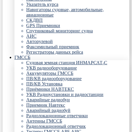
Указатель курса
Навигаторы судовые, автомобильные,
авиационные
СКДВП
GPS Приемники
Спутниковый мониторинг судна
АИС
Авторулевой
Факсимильный приемник
Регистраторы данных рейса
ГМССБ
Судовая земная станция ИНМАРСАТ-С
УКВ радиооборудование
Аккумуляторы ГМССБ
ПВ/КВ радиооборудование
ПВ/КВ Установка
Приёмники НАВТЕКС
УКВ Радиоустановки и радиостанции
Аварийные радиобуи
Приемник Навтекс
Аварийный радиобуй
Радиолокационные ответчики
Антенны ГМССБ
Радиолокационный ответчик
Тестеры ГМССБ АРБ АИС