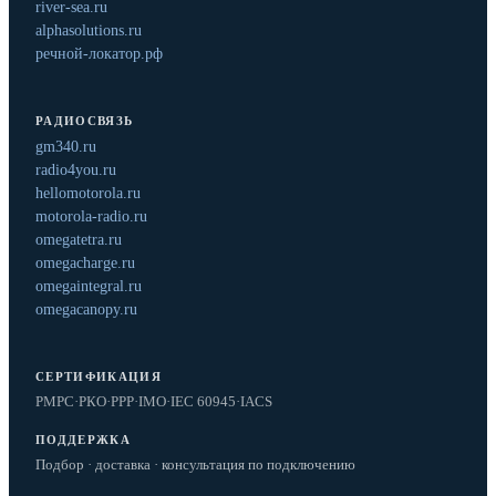
river-sea.ru
alphasolutions.ru
речной-локатор.рф
РАДИОСВЯЗЬ
gm340.ru
radio4you.ru
hellomotorola.ru
motorola-radio.ru
omegatetra.ru
omegacharge.ru
omegaintegral.ru
omegacanopy.ru
СЕРТИФИКАЦИЯ
РМРС
·
РКО
·
РРР
·
IMO
·
IEC 60945
·
IACS
ПОДДЕРЖКА
Подбор · доставка · консультация по подключению