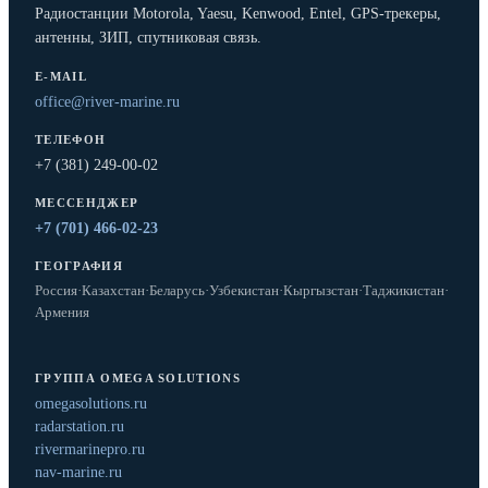
Радиостанции Motorola, Yaesu, Kenwood, Entel, GPS-трекеры,
антенны, ЗИП, спутниковая связь.
E-MAIL
office@river-marine.ru
ТЕЛЕФОН
+7 (381) 249-00-02
МЕССЕНДЖЕР
+7 (701) 466-02-23
ГЕОГРАФИЯ
Россия
·
Казахстан
·
Беларусь
·
Узбекистан
·
Кыргызстан
·
Таджикистан
·
Армения
ГРУППА OMEGA SOLUTIONS
omegasolutions.ru
radarstation.ru
rivermarinepro.ru
nav-marine.ru