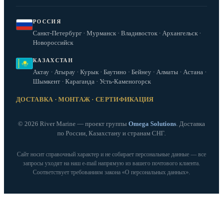
РОССИЯ
Санкт-Петербург · Мурманск · Владивосток · Архангельск ·
Новороссийск
КАЗАХСТАН
Актау · Атырау · Курык · Баутино · Бейнеу · Алматы · Астана ·
Шымкент · Караганда · Усть-Каменогорск
ДОСТАВКА · МОНТАЖ · СЕРТИФИКАЦИЯ
© 2026 River Marine — проект группы
Omega Solutions
. Доставка
по России, Казахстану и странам СНГ.
Сайт носит справочный характер и не собирает персональные данные — все
запросы уходят на наш e‑mail напрямую из вашего почтового клиента.
Соответствует требованиям закона «О персональных данных».