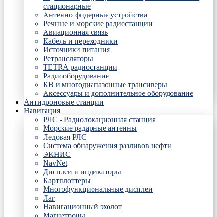
стационарные
Антенно-фидерные устройства
Речные и морские радиостанции
Авиационная связь
Кабель и переходники
Источники питания
Ретрансляторы
TETRA радиостанции
Радиооборудование
КВ и многодиапазонные трансиверы
Аксессуары и дополнительное оборудование
Антидроновые станции
Навигация
РЛС - Радиолокационная станция
Морские радарные антенны
Ледовая РЛС
Система обнаружения разливов нефти
ЭКНИС
NavNet
Дисплеи и индикаторы
Картплоттеры
Многофункциональные дисплеи
Лаг
Навигационный эхолот
Магнетроны