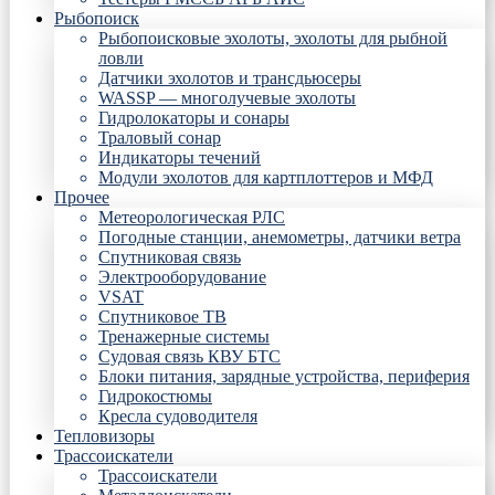
Рыбопоиск
Рыбопоисковые эхолоты, эхолоты для рыбной
ловли
Датчики эхолотов и трансдьюсеры
WASSP — многолучевые эхолоты
Гидролокаторы и сонары
Траловый сонар
Индикаторы течений
Модули эхолотов для картплоттеров и МФД
Прочее
Метеорологическая РЛС
Погодные станции, анемометры, датчики ветра
Спутниковая связь
Электрооборудование
VSAT
Спутниковое ТВ
Тренажерные системы
Судовая связь КВУ БТС
Блоки питания, зарядные устройства, периферия
Гидрокостюмы
Кресла судоводителя
Тепловизоры
Трассоискатели
Трассоискатели