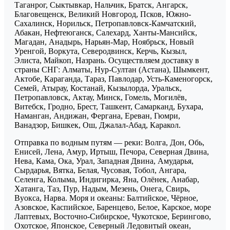
Таганрог, Сыктывкар, Нальчик, Братск, Ангарск,
Благовещенск, Великий Новгород, Псков, Южно-
Сахалинск, Норильск, Петропавловск-Камчатский,
Абакан, Нефтеюганск, Салехард, Ханты-Мансийск,
Магадан, Анадырь, Нарьян-Мар, Ноябрьск, Новый
Уренгой, Воркута, Северодвинск, Керчь, Кызыл,
Элиста, Майкоп, Назрань. Осуществляем доставку в
страны СНГ: Алматы, Нур-Султан (Астана), Шымкент,
Актобе, Караганда, Тараз, Павлодар, Усть-Каменогорск,
Семей, Атырау, Костанай, Кызылорда, Уральск,
Петропавловск, Актау, Минск, Гомель, Могилёв,
Витебск, Гродно, Брест, Ташкент, Самарканд, Бухара,
Наманган, Андижан, Фергана, Ереван, Гюмри,
Ванадзор, Бишкек, Ош, Джалал-Абад, Каракол.
Отправка по водным путям — реки: Волга, Дон, Обь,
Енисей, Лена, Амур, Иртыш, Печора, Северная Двина,
Нева, Кама, Ока, Урал, Западная Двина, Амударья,
Сырдарья, Вятка, Белая, Чусовая, Тобол, Ангара,
Селенга, Колыма, Индигирка, Яна, Олёнек, Анабар,
Хатанга, Таз, Пур, Надым, Мезень, Онега, Свирь,
Вуокса, Нарва. Моря и океаны: Балтийское, Чёрное,
Азовское, Каспийское, Баренцево, Белое, Карское, море
Лаптевых, Восточно-Сибирское, Чукотское, Берингово,
Охотское, Японское, Северный Ледовитый океан,