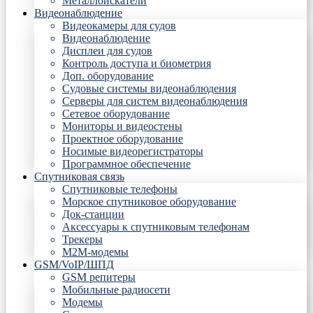
Металлоискатели
Видеонаблюдение
Видеокамеры для судов
Видеонаблюдение
Дисплеи для судов
Контроль доступа и биометрия
Доп. оборудование
Судовые системы видеонаблюдения
Серверы для систем видеонаблюдения
Сетевое оборудование
Мониторы и видеостены
Проектное оборудование
Носимые видеорегистраторы
Программное обеспечение
Спутниковая связь
Спутниковые телефоны
Морское спутниковое оборудование
Док-станции
Аксессуары к спутниковым телефонам
Трекеры
М2М-модемы
GSM/VoIP/ШПД
GSM репитеры
Мобильные радиосети
Модемы