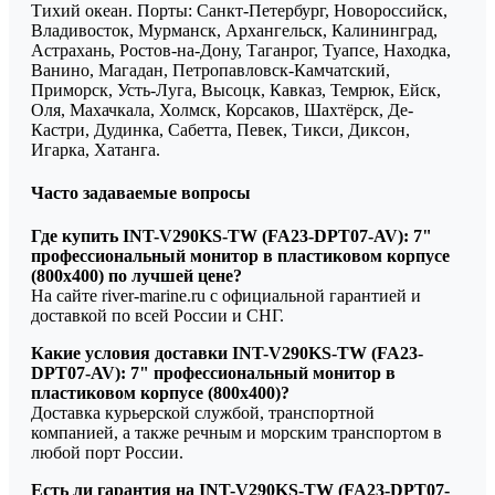
Тихий океан. Порты: Санкт-Петербург, Новороссийск,
Владивосток, Мурманск, Архангельск, Калининград,
Астрахань, Ростов-на-Дону, Таганрог, Туапсе, Находка,
Ванино, Магадан, Петропавловск-Камчатский,
Приморск, Усть-Луга, Высоцк, Кавказ, Темрюк, Ейск,
Оля, Махачкала, Холмск, Корсаков, Шахтёрск, Де-
Кастри, Дудинка, Сабетта, Певек, Тикси, Диксон,
Игарка, Хатанга.
Часто задаваемые вопросы
Где купить INT-V290KS-TW (FA23-DPT07-AV): 7"
профессиональный монитор в пластиковом корпусе
(800x400) по лучшей цене?
На сайте river-marine.ru с официальной гарантией и
доставкой по всей России и СНГ.
Какие условия доставки INT-V290KS-TW (FA23-
DPT07-AV): 7" профессиональный монитор в
пластиковом корпусе (800x400)?
Доставка курьерской службой, транспортной
компанией, а также речным и морским транспортом в
любой порт России.
Есть ли гарантия на INT-V290KS-TW (FA23-DPT07-