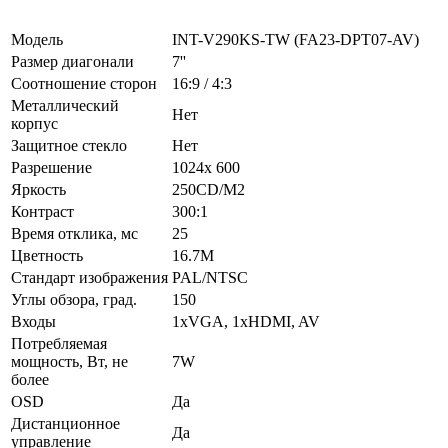
Модель
INT-V290KS-TW (FA23-DPT07-AV)
Размер диагонали
7''
Соотношение сторон
16:9 / 4:3
Металлический
Нет
корпус
Защитное стекло
Нет
Разрешение
1024х 600
Яркость
250CD/M2
Контраст
300:1
Время отклика, мс
25
Цветность
16.7M
Стандарт изображения
PAL/NTSC
Углы обзора, град.
150
Входы
1xVGA, 1xHDMI, AV
Потребляемая
мощность, Вт, не
7W
более
OSD
Да
Дистанционное
Да
управление