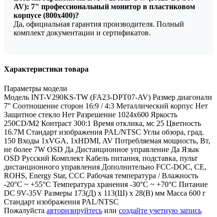
AV): 7" профессиональный монитор в пластиковом
корпусе (800x400)?
Да, официальная гарантия производителя. Полный
комплект документации и сертификатов.
Характеристики товара
Параметры модели
Модель INT-V290KS-TW (FA23-DPT07-AV) Размер диагонали
7'' Соотношение сторон 16:9 / 4:3 Металлический корпус Нет
Защитное стекло Нет Разрешение 1024х600 Яркость
250CD/M2 Контраст 300:1 Время отклика, мс 25 Цветность
16.7M Стандарт изображения PAL/NTSC Углы обзора, град.
150 Входы 1xVGA, 1xHDMI, AV Потребляемая мощность, Вт,
не более 7W OSD Да Дистанционное управление Да Язык
OSD Русский Комплект Кабель питания, подставка, пульт
дистанционного управления Дополнительно FCC-DOC, CE,
ROHS, Energy Star, CCC Рабочая температура / Влажность
-20°С ~ +55°С Температура хранения -30°C ~ +70°C Питание
DC 9V-35V Размеры 173(Д) х 113(Ш) х 28(В) мм Масса 600 г
Стандарт изображения PAL/NTSC
Пожалуйста
авторизируйтесь
или
создайте учетную запись