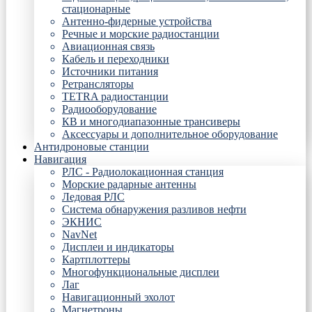
стационарные
Антенно-фидерные устройства
Речные и морские радиостанции
Авиационная связь
Кабель и переходники
Источники питания
Ретрансляторы
TETRA радиостанции
Радиооборудование
КВ и многодиапазонные трансиверы
Аксессуары и дополнительное оборудование
Антидроновые станции
Навигация
РЛС - Радиолокационная станция
Морские радарные антенны
Ледовая РЛС
Система обнаружения разливов нефти
ЭКНИС
NavNet
Дисплеи и индикаторы
Картплоттеры
Многофункциональные дисплеи
Лаг
Навигационный эхолот
Магнетроны