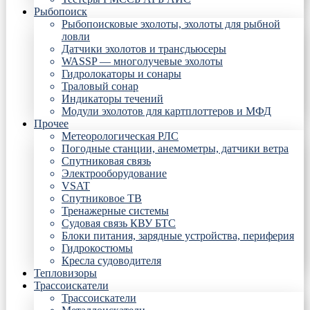
Рыбопоиск
Рыбопоисковые эхолоты, эхолоты для рыбной
ловли
Датчики эхолотов и трансдьюсеры
WASSP — многолучевые эхолоты
Гидролокаторы и сонары
Траловый сонар
Индикаторы течений
Модули эхолотов для картплоттеров и МФД
Прочее
Метеорологическая РЛС
Погодные станции, анемометры, датчики ветра
Спутниковая связь
Электрооборудование
VSAT
Спутниковое ТВ
Тренажерные системы
Судовая связь КВУ БТС
Блоки питания, зарядные устройства, периферия
Гидрокостюмы
Кресла судоводителя
Тепловизоры
Трассоискатели
Трассоискатели