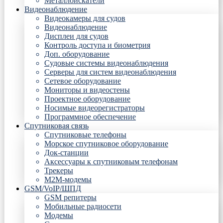
Металлоискатели
Видеонаблюдение
Видеокамеры для судов
Видеонаблюдение
Дисплеи для судов
Контроль доступа и биометрия
Доп. оборудование
Судовые системы видеонаблюдения
Серверы для систем видеонаблюдения
Сетевое оборудование
Мониторы и видеостены
Проектное оборудование
Носимые видеорегистраторы
Программное обеспечение
Спутниковая связь
Спутниковые телефоны
Морское спутниковое оборудование
Док-станции
Аксессуары к спутниковым телефонам
Трекеры
М2М-модемы
GSM/VoIP/ШПД
GSM репитеры
Мобильные радиосети
Модемы