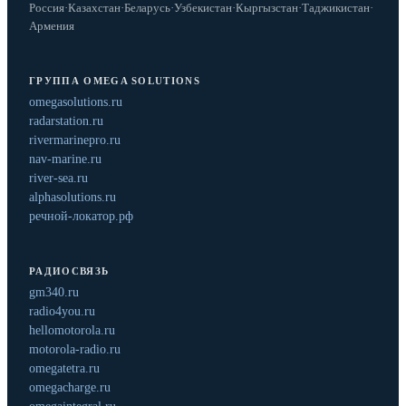
Россия
·
Казахстан
·
Беларусь
·
Узбекистан
·
Кыргызстан
·
Таджикистан
·
Армения
ГРУППА OMEGA SOLUTIONS
omegasolutions.ru
radarstation.ru
rivermarinepro.ru
nav-marine.ru
river-sea.ru
alphasolutions.ru
речной-локатор.рф
РАДИОСВЯЗЬ
gm340.ru
radio4you.ru
hellomotorola.ru
motorola-radio.ru
omegatetra.ru
omegacharge.ru