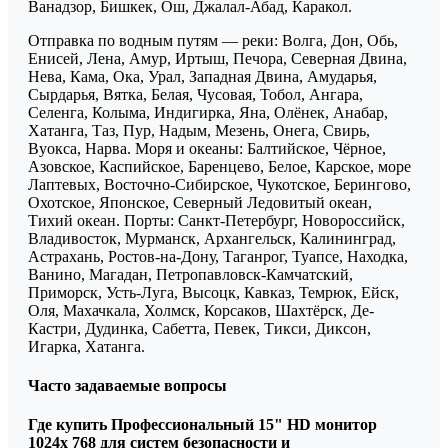
Ванадзор, Бишкек, Ош, Джалал-Абад, Каракол.
Отправка по водным путям — реки: Волга, Дон, Обь,
Енисей, Лена, Амур, Иртыш, Печора, Северная Двина,
Нева, Кама, Ока, Урал, Западная Двина, Амударья,
Сырдарья, Вятка, Белая, Чусовая, Тобол, Ангара,
Селенга, Колыма, Индигирка, Яна, Олёнек, Анабар,
Хатанга, Таз, Пур, Надым, Мезень, Онега, Свирь,
Вуокса, Нарва. Моря и океаны: Балтийское, Чёрное,
Азовское, Каспийское, Баренцево, Белое, Карское, море
Лаптевых, Восточно-Сибирское, Чукотское, Берингово,
Охотское, Японское, Северный Ледовитый океан,
Тихий океан. Порты: Санкт-Петербург, Новороссийск,
Владивосток, Мурманск, Архангельск, Калининград,
Астрахань, Ростов-на-Дону, Таганрог, Туапсе, Находка,
Ванино, Магадан, Петропавловск-Камчатский,
Приморск, Усть-Луга, Высоцк, Кавказ, Темрюк, Ейск,
Оля, Махачкала, Холмск, Корсаков, Шахтёрск, Де-
Кастри, Дудинка, Сабетта, Певек, Тикси, Диксон,
Игарка, Хатанга.
Часто задаваемые вопросы
Где купить Профессиональный 15" HD монитор
1024х 768 для систем безопасности и