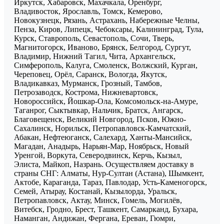
Иркутск, Хабаровск, Махачкала, Оренбург,
Владивосток, Ярославль, Томск, Кемерово,
Новокузнецк, Рязань, Астрахань, Набережные Челны,
Пенза, Киров, Липецк, Чебоксары, Калининград, Тула,
Курск, Ставрополь, Севастополь, Сочи, Тверь,
Магнитогорск, Иваново, Брянск, Белгород, Сургут,
Владимир, Нижний Тагил, Чита, Архангельск,
Симферополь, Калуга, Смоленск, Волжский, Курган,
Череповец, Орёл, Саранск, Вологда, Якутск,
Владикавказ, Мурманск, Грозный, Тамбов,
Петрозаводск, Кострома, Нижневартовск,
Новороссийск, Йошкар-Ола, Комсомольск-на-Амуре,
Таганрог, Сыктывкар, Нальчик, Братск, Ангарск,
Благовещенск, Великий Новгород, Псков, Южно-
Сахалинск, Норильск, Петропавловск-Камчатский,
Абакан, Нефтеюганск, Салехард, Ханты-Мансийск,
Магадан, Анадырь, Нарьян-Мар, Ноябрьск, Новый
Уренгой, Воркута, Северодвинск, Керчь, Кызыл,
Элиста, Майкоп, Назрань. Осуществляем доставку в
страны СНГ: Алматы, Нур-Султан (Астана), Шымкент,
Актобе, Караганда, Тараз, Павлодар, Усть-Каменогорск,
Семей, Атырау, Костанай, Кызылорда, Уральск,
Петропавловск, Актау, Минск, Гомель, Могилёв,
Витебск, Гродно, Брест, Ташкент, Самарканд, Бухара,
Наманган, Андижан, Фергана, Ереван, Гюмри,