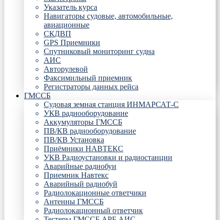
Указатель курса
Навигаторы судовые, автомобильные,
авиационные
СКДВП
GPS Приемники
Спутниковый мониторинг судна
АИС
Авторулевой
Факсимильный приемник
Регистраторы данных рейса
ГМССБ
Судовая земная станция ИНМАРСАТ-С
УКВ радиооборудование
Аккумуляторы ГМССБ
ПВ/КВ радиооборудование
ПВ/КВ Установка
Приёмники НАВТЕКС
УКВ Радиоустановки и радиостанции
Аварийные радиобуи
Приемник Навтекс
Аварийный радиобуй
Радиолокационные ответчики
Антенны ГМССБ
Радиолокационный ответчик
Тестеры ГМССБ АРБ АИС