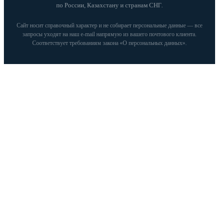
по России, Казахстану и странам СНГ.
Сайт носит справочный характер и не собирает персональные данные — все
запросы уходят на наш e‑mail напрямую из вашего почтового клиента.
Соответствует требованиям закона «О персональных данных».