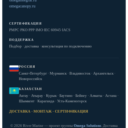
omegaintegral.ru
omegacanopy.ru
СЕРТИФИКАЦИЯ
РМРС
·
РКО
·
РРР
·
IMO
·
IEC 60945
·
IACS
ПОДДЕРЖКА
Подбор · доставка · консультация по подключению
РОССИЯ
Санкт-Петербург · Мурманск · Владивосток · Архангельск ·
Новороссийск
КАЗАХСТАН
Актау · Атырау · Курык · Баутино · Бейнеу · Алматы · Астана ·
Шымкент · Караганда · Усть-Каменогорск
ДОСТАВКА · МОНТАЖ · СЕРТИФИКАЦИЯ
© 2026 River Marine — проект группы
Omega Solutions
. Доставка