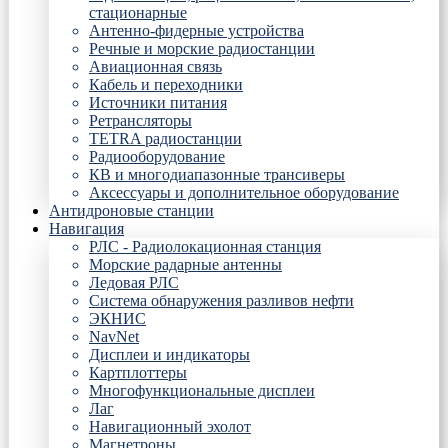
стационарные
Антенно-фидерные устройства
Речные и морские радиостанции
Авиационная связь
Кабель и переходники
Источники питания
Ретрансляторы
TETRA радиостанции
Радиооборудование
КВ и многодиапазонные трансиверы
Аксессуары и дополнительное оборудование
Антидроновые станции
Навигация
РЛС - Радиолокационная станция
Морские радарные антенны
Ледовая РЛС
Система обнаружения разливов нефти
ЭКНИС
NavNet
Дисплеи и индикаторы
Картплоттеры
Многофункциональные дисплеи
Лаг
Навигационный эхолот
Магнетроны