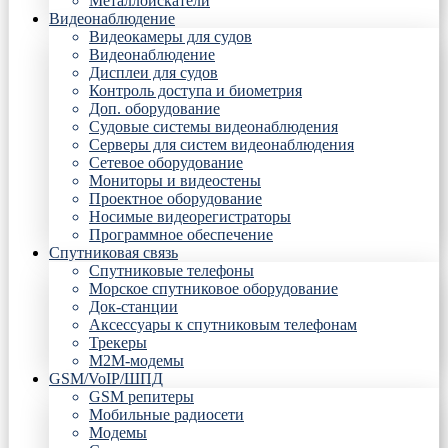
Металлоискатели
Видеонаблюдение
Видеокамеры для судов
Видеонаблюдение
Дисплеи для судов
Контроль доступа и биометрия
Доп. оборудование
Судовые системы видеонаблюдения
Серверы для систем видеонаблюдения
Сетевое оборудование
Мониторы и видеостены
Проектное оборудование
Носимые видеорегистраторы
Программное обеспечение
Спутниковая связь
Спутниковые телефоны
Морское спутниковое оборудование
Док-станции
Аксессуары к спутниковым телефонам
Трекеры
М2М-модемы
GSM/VoIP/ШПД
GSM репитеры
Мобильные радиосети
Модемы