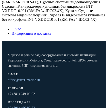
(RM-FA24-IDC02-4X)
,
Судовые системы видеонаблюдения
Судовая IP видеокамера купольная без микрофона INT-
VXDDC10-I01 (RM-FA24-IDC02-4X)
,
Купить Судовые
системы видеонаблюдения Судовая IP видеокамера купольная
без микрофона INT-VXDDC10-I01 (RM-FA24-IDC02-4X)
О нас
Информация о доставке
Морское и речное радиооборудование и системы навигации.
Радиостанции Motorola, Yaesu, Kenwood, Entel, GPS-трекеры,
антенны, ЗИП, спутниковая связь.
E-MAIL
office@river-marine.ru
ТЕЛЕФОН
+7 (381) 249-00-02
МЕССЕНДЖЕР
+7 (701) 466-02-23