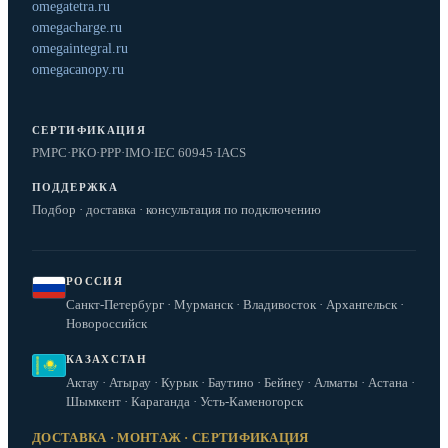
omegatetra.ru
omegacharge.ru
omegaintegral.ru
omegacanopy.ru
СЕРТИФИКАЦИЯ
РМРС
·
РКО
·
РРР
·
IMO
·
IEC 60945
·
IACS
ПОДДЕРЖКА
Подбор · доставка · консультация по подключению
РОССИЯ
Санкт-Петербург · Мурманск · Владивосток · Архангельск ·
Новороссийск
КАЗАХСТАН
Актау · Атырау · Курык · Баутино · Бейнеу · Алматы · Астана ·
Шымкент · Караганда · Усть-Каменогорск
ДОСТАВКА · МОНТАЖ · СЕРТИФИКАЦИЯ