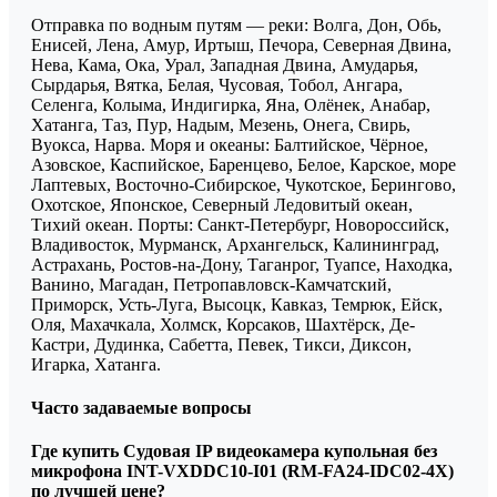
Отправка по водным путям — реки: Волга, Дон, Обь,
Енисей, Лена, Амур, Иртыш, Печора, Северная Двина,
Нева, Кама, Ока, Урал, Западная Двина, Амударья,
Сырдарья, Вятка, Белая, Чусовая, Тобол, Ангара,
Селенга, Колыма, Индигирка, Яна, Олёнек, Анабар,
Хатанга, Таз, Пур, Надым, Мезень, Онега, Свирь,
Вуокса, Нарва. Моря и океаны: Балтийское, Чёрное,
Азовское, Каспийское, Баренцево, Белое, Карское, море
Лаптевых, Восточно-Сибирское, Чукотское, Берингово,
Охотское, Японское, Северный Ледовитый океан,
Тихий океан. Порты: Санкт-Петербург, Новороссийск,
Владивосток, Мурманск, Архангельск, Калининград,
Астрахань, Ростов-на-Дону, Таганрог, Туапсе, Находка,
Ванино, Магадан, Петропавловск-Камчатский,
Приморск, Усть-Луга, Высоцк, Кавказ, Темрюк, Ейск,
Оля, Махачкала, Холмск, Корсаков, Шахтёрск, Де-
Кастри, Дудинка, Сабетта, Певек, Тикси, Диксон,
Игарка, Хатанга.
Часто задаваемые вопросы
Где купить Судовая IP видеокамера купольная без
микрофона INT-VXDDC10-I01 (RM-FA24-IDC02-4X)
по лучшей цене?