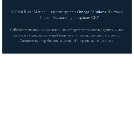
© 2026 River Marine — проект группы
Omega Solutions
. Доставка
по России, Казахстану и странам СНГ.
Сайт носит справочный характер и не собирает персональные данные — все
запросы уходят на наш e‑mail напрямую из вашего почтового клиента.
Соответствует требованиям закона «О персональных данных».