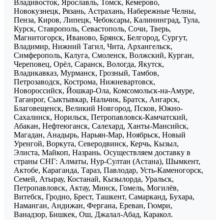
Владивосток, Ярославль, Томск, Кемерово,
Новокузнецк, Рязань, Астрахань, Набережные Челны,
Пенза, Киров, Липецк, Чебоксары, Калининград, Тула,
Курск, Ставрополь, Севастополь, Сочи, Тверь,
Магнитогорск, Иваново, Брянск, Белгород, Сургут,
Владимир, Нижний Тагил, Чита, Архангельск,
Симферополь, Калуга, Смоленск, Волжский, Курган,
Череповец, Орёл, Саранск, Вологда, Якутск,
Владикавказ, Мурманск, Грозный, Тамбов,
Петрозаводск, Кострома, Нижневартовск,
Новороссийск, Йошкар-Ола, Комсомольск-на-Амуре,
Таганрог, Сыктывкар, Нальчик, Братск, Ангарск,
Благовещенск, Великий Новгород, Псков, Южно-
Сахалинск, Норильск, Петропавловск-Камчатский,
Абакан, Нефтеюганск, Салехард, Ханты-Мансийск,
Магадан, Анадырь, Нарьян-Мар, Ноябрьск, Новый
Уренгой, Воркута, Северодвинск, Керчь, Кызыл,
Элиста, Майкоп, Назрань. Осуществляем доставку в
страны СНГ: Алматы, Нур-Султан (Астана), Шымкент,
Актобе, Караганда, Тараз, Павлодар, Усть-Каменогорск,
Семей, Атырау, Костанай, Кызылорда, Уральск,
Петропавловск, Актау, Минск, Гомель, Могилёв,
Витебск, Гродно, Брест, Ташкент, Самарканд, Бухара,
Наманган, Андижан, Фергана, Ереван, Гюмри,
Ванадзор, Бишкек, Ош, Джалал-Абад, Каракол.