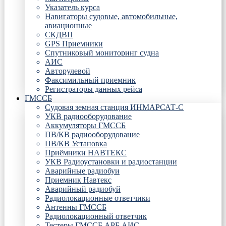
Указатель курса
Навигаторы судовые, автомобильные,
авиационные
СКДВП
GPS Приемники
Спутниковый мониторинг судна
АИС
Авторулевой
Факсимильный приемник
Регистраторы данных рейса
ГМССБ
Судовая земная станция ИНМАРСАТ-С
УКВ радиооборудование
Аккумуляторы ГМССБ
ПВ/КВ радиооборудование
ПВ/КВ Установка
Приёмники НАВТЕКС
УКВ Радиоустановки и радиостанции
Аварийные радиобуи
Приемник Навтекс
Аварийный радиобуй
Радиолокационные ответчики
Антенны ГМССБ
Радиолокационный ответчик
Тестеры ГМССБ АРБ АИС