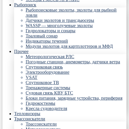
Рыбопоиск
Рыбопоисковые эхолоты, эхолоты для рыбной
ловли
Датчики эхолотов и трансдьюсеры
WASSP — многолучевые эхолоты
Гидролокаторы и сонары
Траловый сонар
Индикаторы течений
Модули эхолотов для картплоттеров и МФД
Прочее
Метеорологическая РЛС
Погодные станции, анемометры, датчики ветра
Спутниковая связь
Электрооборудование
VSAT
Спутниковое ТВ
Тренажерные системы
Судовая связь КВУ БТС
Блоки питания, зарядные устройства, периферия
Гидрокостюмы
Кресла судоводителя
Тепловизоры
Трассоискатели
Трассоискатели