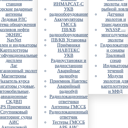
станция
ИНМАРСАТ-С
эхолоты для
рские радарные
УКВ
рыбной ловл
антенны
радиооборудование
Датчики
Ледовая РЛС
Аккумуляторы
эхолотов и
тема обнаружения
ГМССБ
трансдьюсер
разливов нефти
ПВ/КВ
WASSP —
ЭКНИС
радиооборудование
многолучевы
NavNet
ПВ/КВ Установка
эхолоты
плеи и индикаторы
Приёмники
Гидролокато
Картплоттеры
НАВТЕКС
и сонары
гофункциональные
УКВ
Траловый
дисплеи
Радиоустановки и
сонар
Лаг
радиостанции
Индикаторы
гационный эхолот
Аварийные
течений
Магнетроны
радиобуи
Модули
Указатель курса
Приемник Навтекс
эхолотов для
игаторы судовые,
Аварийный
картплоттеро
автомобильные,
радиобуй
и МФД
авиационные
Радиолокационные
СКДВП
ответчики
PS Приемники
Антенны ГМССБ
Спутниковый
Радиолокационный
ониторинг судна
ответчик
АИС
Тестеры ГМССБ
Авторулевой
АРБ АИС