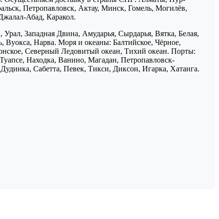
ральск, Петропавловск, Актау, Минск, Гомель, Могилёв,
Джалал-Абад, Каракол.
 Урал, Западная Двина, Амударья, Сырдарья, Вятка, Белая,
, Вуокса, Нарва. Моря и океаны: Балтийское, Чёрное,
понское, Северный Ледовитый океан, Тихий океан. Порты:
 Туапсе, Находка, Ванино, Магадан, Петропавловск-
Дудинка, Сабетта, Певек, Тикси, Диксон, Игарка, Хатанга.