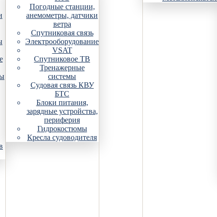
Погодные станции,
и
анемометры, датчики
ветра
Спутниковая связь
ы
Электрооборудование
VSAT
е
Спутниковое ТВ
Тренажерные
ры
системы
Судовая связь КВУ
БТС
Блоки питания,
зарядные устройства,
периферия
Гидрокостюмы
Кресла судоводителя
в