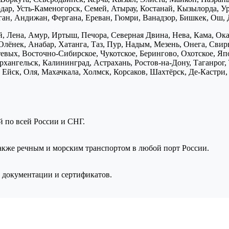
дар, Усть-Каменогорск, Семей, Атырау, Костанай, Кызылорда, У
нган, Андижан, Фергана, Ереван, Гюмри, Ванадзор, Бишкек, Ош, 
, Лена, Амур, Иртыш, Печора, Северная Двина, Нева, Кама, Ока,
Олёнек, Анабар, Хатанга, Таз, Пур, Надым, Мезень, Онега, Свирь
птевых, Восточно-Сибирское, Чукотское, Берингово, Охотское, Я
хангельск, Калининград, Астрахань, Ростов-на-Дону, Таганрог,
Ейск, Оля, Махачкала, Холмск, Корсаков, Шахтёрск, Де-Кастри, 
ой по всей России и СНГ.
также речным и морским транспортом в любой порт России.
 документации и сертификатов.