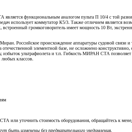
 является функциональным аналогом пульта П 10/4 с той разни
едач использует коммутатор К5/3. Также отличием является воз
к, встроенный громкоговоритель имеет мощность 10 Вт, экстрен
иран. Российское происхождение аппаратуры судовой связи и 
а отечественной элементной базе, не осложнено конструктивно,
 избыток ультрафиолета и т.п. Гибкость МИРАН СТА позволяет 
х любых классов.
иям
ТА или уточнить стоимость оборудования, обращайтесь к менед
гут быть изменены без предварительного уведомления.