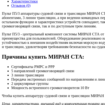
Характеристики
Отзывов (0)
Пульт П5/3 аппаратуры судовой связи и трансляции МИРАН СТА
абонентами, 3 линии трансляции, а при ведении командных пер
остальном функции и характеристики устройств совпадают, та
громкоговорящей связи, так и по доступным трем линиям.
Пульт П5/3 - центральный компонент системы МИРАН СТА от М
преимущества для пользователей. Оборудование реализовано н
устойчивостью к внешним воздействиям включая морскую воду,
и трансляции, удовлетворяя требованиям безопасности на суда
Причины купить МИРАН СТА:
Сертификаты РМРС и РРР
5 направлений громкоговорящей связи
3 линии трансляции
Передача экстренных сообщений по направлениям и лин
2 циркулярные группы
Мощность встроенного громкоговорителя 10 Вт
Чтобы купить аппаратуру судовой связи и трансляции МИРАН С
Цена, характеристики, внешний вид и комплектация товара мо