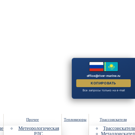
office@river-marine.ru
КОПИРОВАТЬ
Все запросы только на e-mail
Прочее
Тепловизоры
Трассоискатели
ые
Метеорологическая
Трассоискател
РЛС
Металлоискател