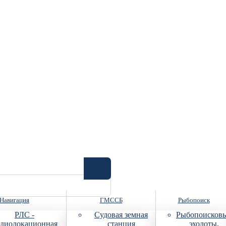
Навигация
ГМССБ
Рыбопоиск
РЛС -
Судовая земная
Рыбопоисков
диолокационная
станция
эхолоты,