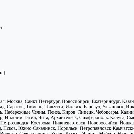
рт
та)
я: Москва, Санкт-Петербург, Новосибирск, Екатеринбург, Каза
д, Саратов, Тюмень, Тольятти, Ижевск, Барнаул, Ульяновск, Ирк
ь, Набережные Челны, Пенза, Киров, Липецк, Чебоксары, Калини
р, Нижний Тагил, Чита, Архангельск, Симферополь, Калуга, Смо
, Петрозаводск, Кострома, Нижневартовск, Новороссийск, Йошка
д, Псков, Южно-Сахалинск, Норильск, Петропавловск-Камчатск
Воркута, Северодвинск, Керчь, Кызыл, Элиста, Майкоп, Назран