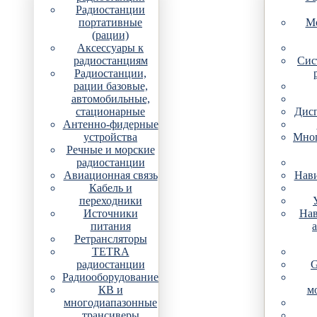
Радиостанции
портативные
Мо
(рации)
Аксессуары к
радиостанциям
Сис
Радиостанции,
рации базовые,
автомобильные,
стационарные
Дис
Антенно-фидерные
устройства
Мно
Речные и морские
радиостанции
Авиационная связь
Нави
Кабель и
переходники
Источники
Нав
питания
Ретрансляторы
TETRA
радиостанции
G
Радиооборудование
КВ и
м
многодиапазонные
трансиверы