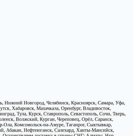
нь, Нижний Новгород, Челябинск, Красноярск, Самара, Уфа,
утск, Хабаровск, Махачкала, Оренбург, Владивосток,
нград, Тула, Курск, Ставрополь, Севастополь, Сочи, Тверь,
ленск, Волжский, Курган, Череповец, Орёл, Саранск,
р-Ола, Комсомольск-на-Амуре, Таганрог, Сыктывкар,
ий, Абакан, Нефтеюганск, Салехард, Ханты-Мансийск,
ь. Осуществляем доставку в страны СНГ: Алматы, Нур-