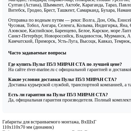
Султан (Астана), Шымкент, Актобе, Караганда, Тараз, Павло
Витебск, Гродно, Брест, Ташкент, Самарканд, Бухара, Нама
Отправка по водным путям — реки: Волга, Дон, Обь, Енисей
Чусовая, Тобол, Ангара, Селенга, Колыма, Индигирка, Яна, 
Азовское, Каспийское, Баренцево, Белое, Карское, море Ла
Санкт-Петербург, Новороссийск, Владивосток, Мурманск, Ар
Камчатский, Приморск, Усть-Луга, Высоцк, Кавказ, Темрюк, 
Часто задаваемые вопросы
Где купить Пульт П5/3 МИРАН СТА по лучшей цене?
На сайте river-marine.ru с официальной гарантией и доставк
Какие условия доставки Пульт П5/3 МИРАН СТА?
Доставка курьерской службой, транспортной компанией, а 
Есть ли гарантия на Пульт П5/3 МИРАН СТА?
Да, официальная гарантия производителя. Полный комплект
Габариты для встраиваемого монтажа, ВхШхГ
110х110х70 мм (динамик)