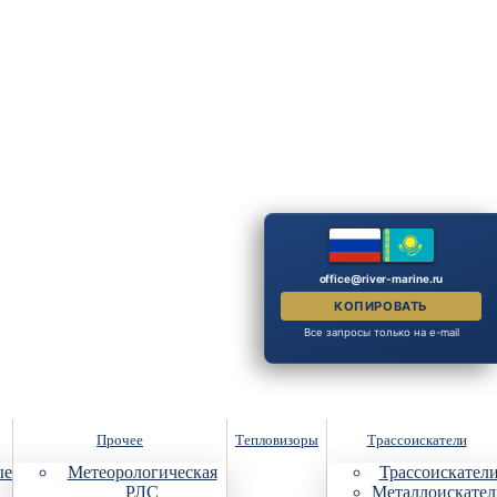
office@river-marine.ru
КОПИРОВАТЬ
Все запросы только на e-mail
Прочее
Тепловизоры
Трассоискатели
ые
Метеорологическая
Трассоискател
РЛС
Металлоискател