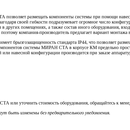
А позволяет размещать компоненты системы при помощи навесн
одаря своей гибкости подразумевает огромное число конфигура
и в других помещениях, а также состав иного оборудования, вход
, поэтому компания-производитель предлагает вариант монтажа 
еет брызгозащищенность стандарта IP44, что позволяет разме
компонентов системы МИРАН СТА в корпусе КМ предельно проста,
 или навесной конфигурации производится при заказе аппаратур
ТА или уточнить стоимость оборудования, обращайтесь к менед
гут быть изменены без предварительного уведомления.