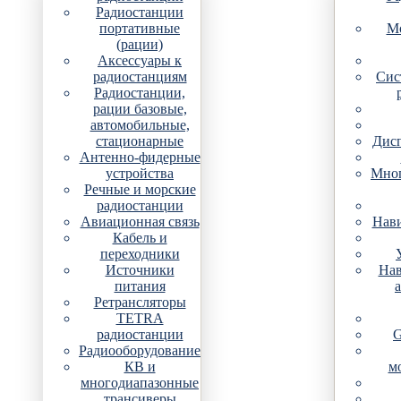
Радиостанции
портативные
Мо
(рации)
Аксессуары к
радиостанциям
Сис
Радиостанции,
рации базовые,
автомобильные,
стационарные
Дис
Антенно-фидерные
устройства
Мно
Речные и морские
радиостанции
Авиационная связь
Нави
Кабель и
переходники
Источники
Нав
питания
Ретрансляторы
TETRA
радиостанции
G
Радиооборудование
КВ и
м
многодиапазонные
трансиверы