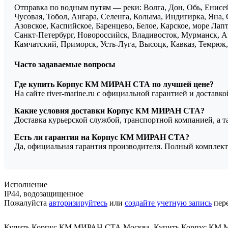
Отправка по водным путям — реки: Волга, Дон, Обь, Енисей
Чусовая, Тобол, Ангара, Селенга, Колыма, Индигирка, Яна, 
Азовское, Каспийское, Баренцево, Белое, Карское, море Ла
Санкт-Петербург, Новороссийск, Владивосток, Мурманск, Ар
Камчатский, Приморск, Усть-Луга, Высоцк, Кавказ, Темрюк, 
Часто задаваемые вопросы
Где купить Корпус КМ МИРАН СТА по лучшей цене?
На сайте river-marine.ru с официальной гарантией и доставк
Какие условия доставки Корпус КМ МИРАН СТА?
Доставка курьерской службой, транспортной компанией, а 
Есть ли гарантия на Корпус КМ МИРАН СТА?
Да, официальная гарантия производителя. Полный комплект
Исполнение
IP44, водозащищенное
Пожалуйста
авторизируйтесь
или
создайте учетную запись
пере
Купить Корпус КМ МИРАН СТА Москва
,
Купить Корпус КМ 