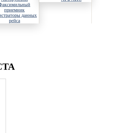
Факсимильный
приемник
истраторы данных
рейса
СТА