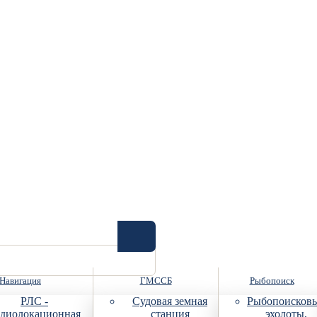
Навигация
ГМССБ
Рыбопоиск
РЛС -
Судовая земная
Рыбопоисков
диолокационная
станция
эхолоты,