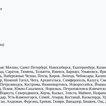
рт
та)
я: Москва, Санкт-Петербург, Новосибирск, Екатеринбург, Каза
д, Саратов, Тюмень, Тольятти, Ижевск, Барнаул, Ульяновск, Ирк
ь, Набережные Челны, Пенза, Киров, Липецк, Чебоксары, Калини
р, Нижний Тагил, Чита, Архангельск, Симферополь, Калуга, Смо
, Петрозаводск, Кострома, Нижневартовск, Новороссийск, Йошка
д, Псков, Южно-Сахалинск, Норильск, Петропавловск-Камчатск
Воркута, Северодвинск, Керчь, Кызыл, Элиста, Майкоп, Назран
дар, Усть-Каменогорск, Семей, Атырау, Костанай, Кызылорда, У
нган, Андижан, Фергана, Ереван, Гюмри, Ванадзор, Бишкек, Ош, 