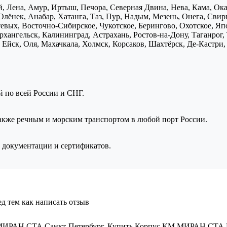
, Лена, Амур, Иртыш, Печора, Северная Двина, Нева, Кама, Ока,
Олёнек, Анабар, Хатанга, Таз, Пур, Надым, Мезень, Онега, Свирь
птевых, Восточно-Сибирское, Чукотское, Берингово, Охотское, Я
хангельск, Калининград, Астрахань, Ростов-на-Дону, Таганрог,
Ейск, Оля, Махачкала, Холмск, Корсаков, Шахтёрск, Де-Кастри, 
ой по всей России и СНГ.
также речным и морским транспортом в любой порт России.
 документации и сертификатов.
д тем как написать отзыв
МИРАН СТА Санкт-Петербург
,
Купить Корпус КМ МИРАН СТА 