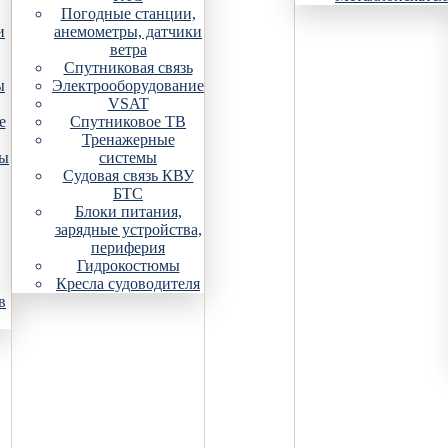
Погодные станции,
и
анемометры, датчики
ветра
Спутниковая связь
ы
Электрооборудование
VSAT
е
Спутниковое ТВ
Тренажерные
ры
системы
Судовая связь КВУ
БТС
Блоки питания,
зарядные устройства,
периферия
Гидрокостюмы
Кресла судоводителя
в