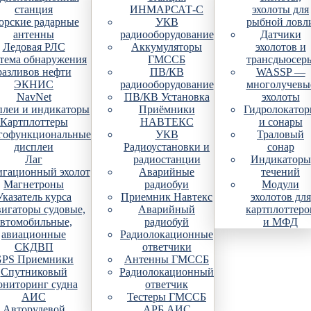
станция
ИНМАРСАТ-С
эхолоты для
рские радарные
УКВ
рыбной ловл
антенны
радиооборудование
Датчики
Ледовая РЛС
Аккумуляторы
эхолотов и
тема обнаружения
ГМССБ
трансдьюсер
разливов нефти
ПВ/КВ
WASSP —
ЭКНИС
радиооборудование
многолучевы
NavNet
ПВ/КВ Установка
эхолоты
плеи и индикаторы
Приёмники
Гидролокато
Картплоттеры
НАВТЕКС
и сонары
гофункциональные
УКВ
Траловый
дисплеи
Радиоустановки и
сонар
Лаг
радиостанции
Индикаторы
гационный эхолот
Аварийные
течений
Магнетроны
радиобуи
Модули
Указатель курса
Приемник Навтекс
эхолотов для
игаторы судовые,
Аварийный
картплоттеро
автомобильные,
радиобуй
и МФД
авиационные
Радиолокационные
СКДВП
ответчики
PS Приемники
Антенны ГМССБ
Спутниковый
Радиолокационный
ониторинг судна
ответчик
АИС
Тестеры ГМССБ
Авторулевой
АРБ АИС