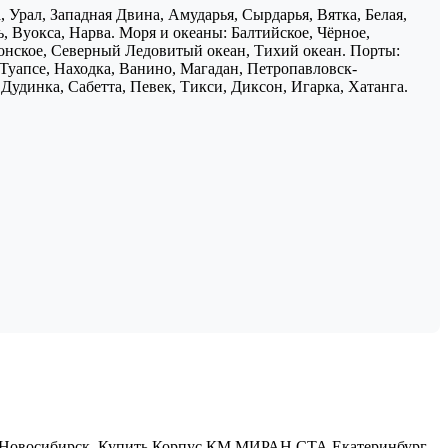
 Урал, Западная Двина, Амударья, Сырдарья, Вятка, Белая,
, Вуокса, Нарва. Моря и океаны: Балтийское, Чёрное,
понское, Северный Ледовитый океан, Тихий океан. Порты:
 Туапсе, Находка, Ванино, Магадан, Петропавловск-
Дудинка, Сабетта, Певек, Тикси, Диксон, Игарка, Хатанга.
Новосибирск
,
Купить Корпус КМ МИРАН СТА Екатеринбург
,