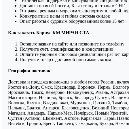
Техническая поддержка и консультации специалистов
Доставка по всей России, Казахстану и странам СНГ
Отправка речным и морским транспортом в любой по
Конкурентные цены и гибкая система скидок
Опыт работы с судовым оборудованием более 15 лет
Как заказать Корпус КМ МИРАН СТА
Оставьте заявку на сайте или позвоните по телефону
Получите счёт, спецификацию и консультацию
Оплатите удобным способом (безналичный расчёт, кар
Получите товар с доставкой или самовывозом
География поставок
Доставка и продажа возможны в любой город России, включа
Ростов-на-Дону, Омск, Краснодар, Воронеж, Пермь, Волгогра
Ярославль, Томск, Кемерово, Новокузнецк, Рязань, Астрахан
Магнитогорск, Иваново, Брянск, Белгород, Сургут, Владими
Вологда, Якутск, Владикавказ, Мурманск, Грозный, Тамбов
Нальчик, Братск, Ангарск, Благовещенск, Великий Новгоро
Магадан, Анадырь, Нарьян-Мар, Ноябрьск, Новый Уренгой, 
Султан (Астана), Шымкент, Актобе, Караганда, Тараз, Павло
Витебск, Гродно, Брест, Ташкент, Самарканд, Бухара, Нама