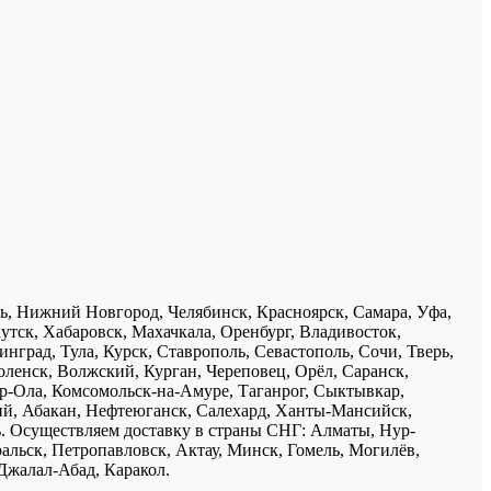
нь, Нижний Новгород, Челябинск, Красноярск, Самара, Уфа,
утск, Хабаровск, Махачкала, Оренбург, Владивосток,
нград, Тула, Курск, Ставрополь, Севастополь, Сочи, Тверь,
ленск, Волжский, Курган, Череповец, Орёл, Саранск,
р-Ола, Комсомольск-на-Амуре, Таганрог, Сыктывкар,
ий, Абакан, Нефтеюганск, Салехард, Ханты-Мансийск,
ь. Осуществляем доставку в страны СНГ: Алматы, Нур-
ральск, Петропавловск, Актау, Минск, Гомель, Могилёв,
Джалал-Абад, Каракол.