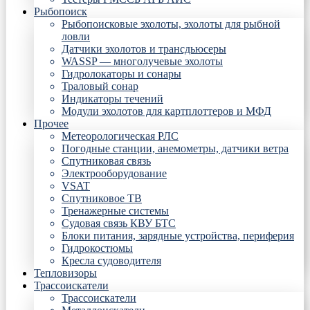
Рыбопоиск
Рыбопоисковые эхолоты, эхолоты для рыбной
ловли
Датчики эхолотов и трансдьюсеры
WASSP — многолучевые эхолоты
Гидролокаторы и сонары
Траловый сонар
Индикаторы течений
Модули эхолотов для картплоттеров и МФД
Прочее
Метеорологическая РЛС
Погодные станции, анемометры, датчики ветра
Спутниковая связь
Электрооборудование
VSAT
Спутниковое ТВ
Тренажерные системы
Судовая связь КВУ БТС
Блоки питания, зарядные устройства, периферия
Гидрокостюмы
Кресла судоводителя
Тепловизоры
Трассоискатели
Трассоискатели