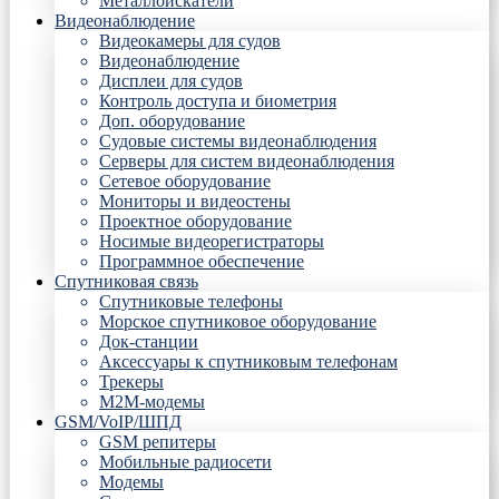
Металлоискатели
Видеонаблюдение
Видеокамеры для судов
Видеонаблюдение
Дисплеи для судов
Контроль доступа и биометрия
Доп. оборудование
Судовые системы видеонаблюдения
Серверы для систем видеонаблюдения
Сетевое оборудование
Мониторы и видеостены
Проектное оборудование
Носимые видеорегистраторы
Программное обеспечение
Спутниковая связь
Спутниковые телефоны
Морское спутниковое оборудование
Док-станции
Аксессуары к спутниковым телефонам
Трекеры
М2М-модемы
GSM/VoIP/ШПД
GSM репитеры
Мобильные радиосети
Модемы