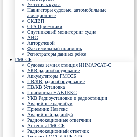
Указатель курса
Навигаторы судовые, автомобильные,
авиационные
СКДВП
GPS Приемники
Спутниковый мониторинг судна
АИС
Авторулевой
Факсимильный приемник
Регистраторы данных рейса
ГМССБ
Судовая земная станция ИНМАРСАТ-С
УКВ радиооборудование
Аккумуляторы ГМССБ
ПВ/КВ радиооборудование
ПВ/КВ Установка
Приёмники НАВТЕКС
УКВ Радиоустановки и радиостанции
Аварийные радиобуи
Приемник Навтекс
Аварийный радиобуй
Радиолокационные ответчики
Антенны ГМССБ
Радиолокационный ответчик
Тестеры ГМССБ АРБ АИС