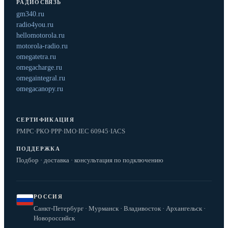
РАДИОСВЯЗЬ
gm340.ru
radio4you.ru
hellomotorola.ru
motorola-radio.ru
omegatetra.ru
omegacharge.ru
omegaintegral.ru
omegacanopy.ru
СЕРТИФИКАЦИЯ
РМРС
·
РКО
·
РРР
·
IMO
·
IEC 60945
·
IACS
ПОДДЕРЖКА
Подбор · доставка · консультация по подключению
РОССИЯ
Санкт-Петербург · Мурманск · Владивосток · Архангельск ·
Новороссийск