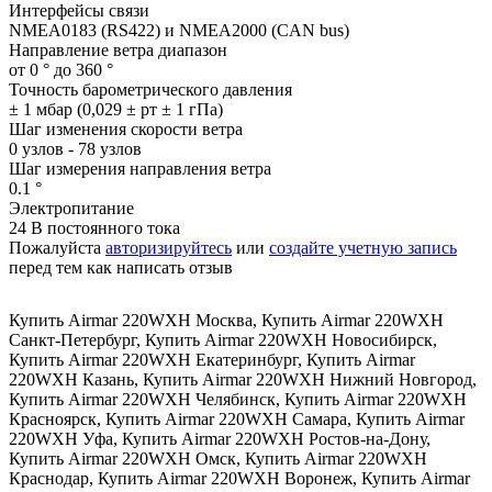
Интерфейсы связи
NMEA0183 (RS422) и NMEA2000 (CAN bus)
Направление ветра диапазон
от 0 ° до 360 °
Точность барометрического давления
± 1 мбар (0,029 ± рт ± 1 гПа)
Шаг изменения скорости ветра
0 узлов - 78 узлов
Шаг измерения направления ветра
0.1 °
Электропитание
24 В постоянного тока
Пожалуйста
авторизируйтесь
или
создайте учетную запись
перед тем как написать отзыв
Купить Airmar 220WXH Москва
,
Купить Airmar 220WXH
Санкт-Петербург
,
Купить Airmar 220WXH Новосибирск
,
Купить Airmar 220WXH Екатеринбург
,
Купить Airmar
220WXH Казань
,
Купить Airmar 220WXH Нижний Новгород
,
Купить Airmar 220WXH Челябинск
,
Купить Airmar 220WXH
Красноярск
,
Купить Airmar 220WXH Самара
,
Купить Airmar
220WXH Уфа
,
Купить Airmar 220WXH Ростов-на-Дону
,
Купить Airmar 220WXH Омск
,
Купить Airmar 220WXH
Краснодар
,
Купить Airmar 220WXH Воронеж
,
Купить Airmar