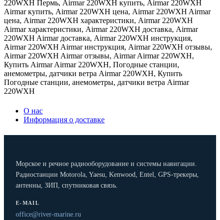
220WXH Пермь
,
Airmar 220WXH купить
,
Airmar 220WXH
Airmar купить
,
Airmar 220WXH цена
,
Airmar 220WXH Airmar
цена
,
Airmar 220WXH характеристики
,
Airmar 220WXH
Airmar характеристики
,
Airmar 220WXH доставка
,
Airmar
220WXH Airmar доставка
,
Airmar 220WXH инструкция
,
Airmar 220WXH Airmar инструкция
,
Airmar 220WXH отзывы
,
Airmar 220WXH Airmar отзывы
,
Airmar Airmar 220WXH
,
Купить Airmar Airmar 220WXH
,
Погодные станции
,
анемометры
,
датчики ветра Airmar 220WXH
,
Купить
Погодные станции
,
анемометры
,
датчики ветра Airmar
220WXH
О нас
Информация о доставке
Морское и речное радиооборудование и системы навигации.
Радиостанции Motorola, Yaesu, Kenwood, Entel, GPS-трекеры,
антенны, ЗИП, спутниковая связь.
E-MAIL
office@river-marine.ru