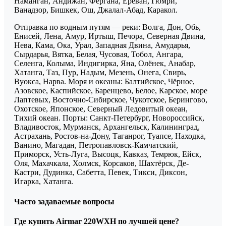
Наманган, Андижан, Фергана, Ереван, Гюмри,
Ванадзор, Бишкек, Ош, Джалал-Абад, Каракол.
Отправка по водным путям — реки: Волга, Дон, Обь,
Енисей, Лена, Амур, Иртыш, Печора, Северная Двина,
Нева, Кама, Ока, Урал, Западная Двина, Амударья,
Сырдарья, Вятка, Белая, Чусовая, Тобол, Ангара,
Селенга, Колыма, Индигирка, Яна, Олёнек, Анабар,
Хатанга, Таз, Пур, Надым, Мезень, Онега, Свирь,
Вуокса, Нарва. Моря и океаны: Балтийское, Чёрное,
Азовское, Каспийское, Баренцево, Белое, Карское, море
Лаптевых, Восточно-Сибирское, Чукотское, Берингово,
Охотское, Японское, Северный Ледовитый океан,
Тихий океан. Порты: Санкт-Петербург, Новороссийск,
Владивосток, Мурманск, Архангельск, Калининград,
Астрахань, Ростов-на-Дону, Таганрог, Туапсе, Находка,
Ванино, Магадан, Петропавловск-Камчатский,
Приморск, Усть-Луга, Высоцк, Кавказ, Темрюк, Ейск,
Оля, Махачкала, Холмск, Корсаков, Шахтёрск, Де-
Кастри, Дудинка, Сабетта, Певек, Тикси, Диксон,
Игарка, Хатанга.
Часто задаваемые вопросы
Где купить Airmar 220WXH по лучшей цене?