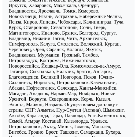
Иркутск, Хабаровск, Махачкала, Оренбург,
Владивосток, Ярославль, Томск, Кемерово,
Новокузнецк, Рязань, Астрахань, Набережные Челны,
Пенза, Киров, Липецк, Чебоксары, Калининград, Тула,
Курск, Ставрополь, Севастополь, Сочи, Тверь,
Магнитогорск, Иваново, Брянск, Белгород, Сургут,
Владимир, Нижний Тагил, Чита, Архангельск,
Симферополь, Калуга, Смоленск, Волжский, Курган,
Череповец, Орёл, Саранск, Вологда, Якутск,
Владикавказ, Мурманск, Грозный, Тамбов,
Петрозаводск, Кострома, Нижневартовск,
Новороссийск, Йошкар-Ола, Комсомольск-на-Амуре,
Таганрог, Сыктывкар, Нальчик, Братск, Ангарск,
Благовещенск, Великий Новгород, Псков, Южно-
Сахалинск, Норильск, Петропавловск-Камчатский,
Абакан, Нефтеюганск, Салехард, Ханты-Мансийск,
Магадан, Анадырь, Нарьян-Мар, Ноябрьск, Новый
Уренгой, Воркута, Северодвинск, Керчь, Кызыл,
Элиста, Майкоп, Назрань. Осуществляем доставку в
страны СНГ: Алматы, Нур-Султан (Астана), Шымкент,
Актобе, Караганда, Тараз, Павлодар, Усть-Каменогорск,
Семей, Атырау, Костанай, Кызылорда, Уральск,
Петропавловск, Актау, Минск, Гомель, Могилёв,
Витебск, Гродно, Брест, Ташкент, Самарканд, Бухара,