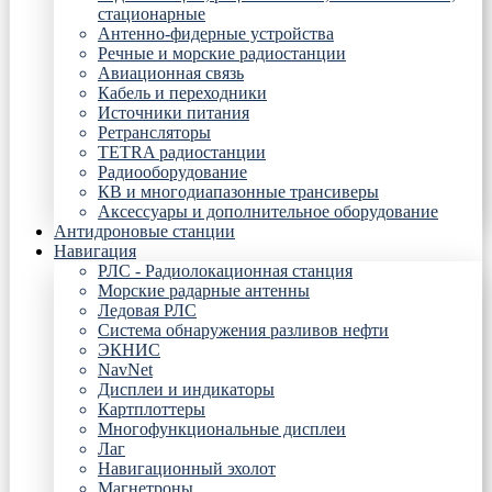
стационарные
Антенно-фидерные устройства
Речные и морские радиостанции
Авиационная связь
Кабель и переходники
Источники питания
Ретрансляторы
TETRA радиостанции
Радиооборудование
КВ и многодиапазонные трансиверы
Аксессуары и дополнительное оборудование
Антидроновые станции
Навигация
РЛС - Радиолокационная станция
Морские радарные антенны
Ледовая РЛС
Система обнаружения разливов нефти
ЭКНИС
NavNet
Дисплеи и индикаторы
Картплоттеры
Многофункциональные дисплеи
Лаг
Навигационный эхолот
Магнетроны