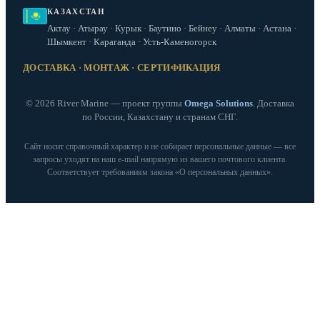
КАЗАХСТАН
Актау · Атырау · Курык · Баутино · Бейнеу · Алматы · Астана ·
Шымкент · Караганда · Усть-Каменогорск
ДОСТАВКА · МОНТАЖ · СЕРТИФИКАЦИЯ
© 2026 River Marine — проект группы
Omega Solutions
. Доставка
по России, Казахстану и странам СНГ.
Сайт носит справочный характер и не собирает персональные данные — все
запросы уходят на наш e‑mail напрямую из вашего почтового клиента.
Соответствует требованиям закона «О персональных данных».