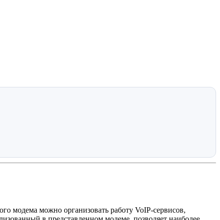
го модема можно организовать работу VoIP-сервисов,
лизованный в представленном модеме, позволяет наиболее