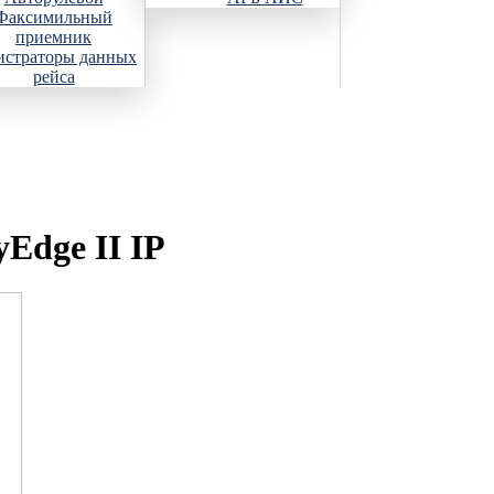
Факсимильный
приемник
истраторы данных
рейса
Edge II IP