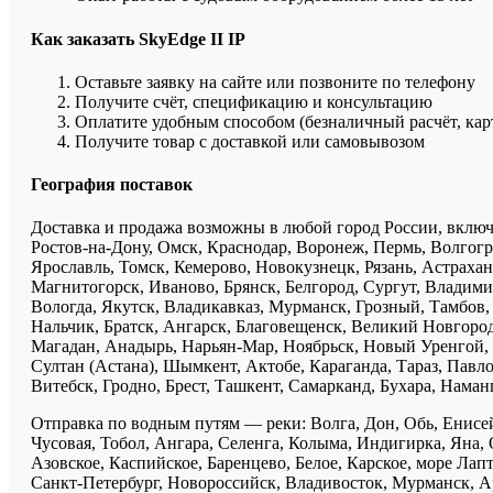
Как заказать SkyEdge II IP
Оставьте заявку на сайте или позвоните по телефону
Получите счёт, спецификацию и консультацию
Оплатите удобным способом (безналичный расчёт, кар
Получите товар с доставкой или самовывозом
География поставок
Доставка и продажа возможны в любой город России, включа
Ростов-на-Дону, Омск, Краснодар, Воронеж, Пермь, Волгогра
Ярославль, Томск, Кемерово, Новокузнецк, Рязань, Астрахан
Магнитогорск, Иваново, Брянск, Белгород, Сургут, Владими
Вологда, Якутск, Владикавказ, Мурманск, Грозный, Тамбов
Нальчик, Братск, Ангарск, Благовещенск, Великий Новгоро
Магадан, Анадырь, Нарьян-Мар, Ноябрьск, Новый Уренгой, 
Султан (Астана), Шымкент, Актобе, Караганда, Тараз, Павло
Витебск, Гродно, Брест, Ташкент, Самарканд, Бухара, Нама
Отправка по водным путям — реки: Волга, Дон, Обь, Енисей
Чусовая, Тобол, Ангара, Селенга, Колыма, Индигирка, Яна, 
Азовское, Каспийское, Баренцево, Белое, Карское, море Ла
Санкт-Петербург, Новороссийск, Владивосток, Мурманск, Ар