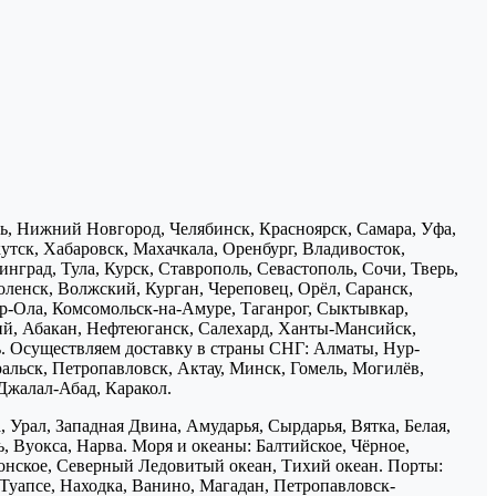
нь, Нижний Новгород, Челябинск, Красноярск, Самара, Уфа,
утск, Хабаровск, Махачкала, Оренбург, Владивосток,
нград, Тула, Курск, Ставрополь, Севастополь, Сочи, Тверь,
ленск, Волжский, Курган, Череповец, Орёл, Саранск,
р-Ола, Комсомольск-на-Амуре, Таганрог, Сыктывкар,
ий, Абакан, Нефтеюганск, Салехард, Ханты-Мансийск,
ь. Осуществляем доставку в страны СНГ: Алматы, Нур-
ральск, Петропавловск, Актау, Минск, Гомель, Могилёв,
Джалал-Абад, Каракол.
 Урал, Западная Двина, Амударья, Сырдарья, Вятка, Белая,
, Вуокса, Нарва. Моря и океаны: Балтийское, Чёрное,
понское, Северный Ледовитый океан, Тихий океан. Порты:
 Туапсе, Находка, Ванино, Магадан, Петропавловск-