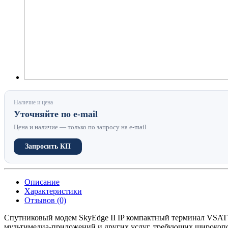
Наличие и цена
Уточняйте по e-mail
Цена и наличие — только по запросу на e-mail
Запросить КП
Описание
Характеристики
Отзывов (0)
Спутниковый модем SkyEdge II IP компактный терминал VSAT 
мультимедиа-приложений и других услуг, требующих широкопо