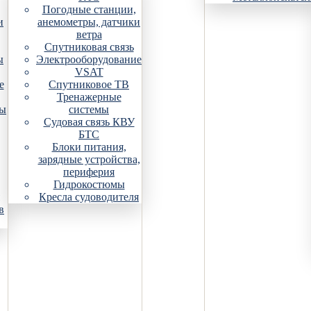
Погодные станции,
и
анемометры, датчики
ветра
Спутниковая связь
ы
Электрооборудование
VSAT
е
Спутниковое ТВ
Тренажерные
ры
системы
Судовая связь КВУ
БТС
Блоки питания,
зарядные устройства,
периферия
Гидрокостюмы
Кресла судоводителя
в