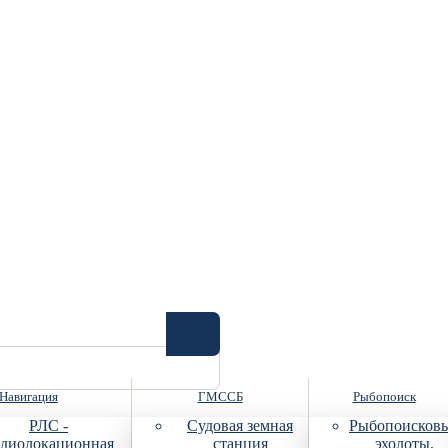
Навигация
ГМССБ
Рыбопоиск
РЛС -
Судовая земная
Рыбопоисков
диолокационная
станция
эхолоты,