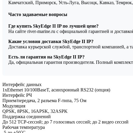
Камчатский, Приморск, Усть-Луга, Высоцк, Кавказ, Темрюк, 
Часто задаваемые вопросы
Где купить SkyEdge II IP по лучшей цене?
На сайте river-marine.ru с официальной гарантией и доставк
Какие условия доставки SkyEdge II IP?
Доставка курьерской службой, транспортной компанией, а 
Есть ли гарантия на SkyEdge II IP?
Да, официальная гарантия производителя. Полный комплект
Интерфейс данных
1xEthernet 10/100BaseT, асинхронный RS232 (опция)
Интерфейс РЧ
Прием/передача, 2 разъема F-типа, 75 Ом
Модуляция
QPSK, 8PSK, 16APSK, 32ASPK
Поддержка соединений
До 512 TCP-сессий; до 7 голосовых сессий; до 2 видео сессий
Рабочая температура
-5 до +50˚С