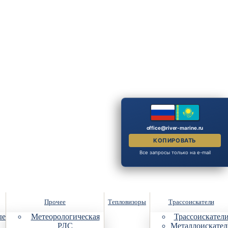
office@river-marine.ru
КОПИРОВАТЬ
Все запросы только на e-mail
Прочее
Тепловизоры
Трассоискатели
ые
Метеорологическая
Трассоискател
РЛС
Металлоискател