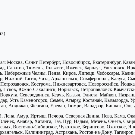
та)
я: Москва, Санкт-Петербург, Новосибирск, Екатеринбург, Каза
д, Саратов, Тюмень, Тольятти, Ижевск, Барнаул, Ульяновск, Ирк
ь, Набережные Челны, Пенза, Киров, Липецк, Чебоксары, Калини
р, Нижний Тагил, Чита, Архангельск, Симферополь, Калуга, Смо
, Петрозаводск, Кострома, Нижневартовск, Новороссийск, Йошка
д, Псков, Южно-Сахалинск, Норильск, Петропавловск-Камчатск
Воркута, Северодвинск, Керчь, Кызыл, Элиста, Майкоп, Назран
дар, Усть-Каменогорск, Семей, Атырау, Костанай, Кызылорда, У
нган, Андижан, Фергана, Ереван, Гюмри, Ванадзор, Бишкек, Ош, 
, Лена, Амур, Иртыш, Печора, Северная Двина, Нева, Кама, Ока,
Олёнек, Анабар, Хатанга, Таз, Пур, Надым, Мезень, Онега, Свирь
птевых, Восточно-Сибирское, Чукотское, Берингово, Охотское, Я
хангельск, Калининград, Астрахань, Ростов-на-Дону, Таганрог,