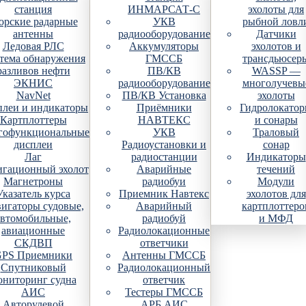
станция
ИНМАРСАТ-С
эхолоты для
рские радарные
УКВ
рыбной ловл
антенны
радиооборудование
Датчики
Ледовая РЛС
Аккумуляторы
эхолотов и
тема обнаружения
ГМССБ
трансдьюсер
разливов нефти
ПВ/КВ
WASSP —
ЭКНИС
радиооборудование
многолучевы
NavNet
ПВ/КВ Установка
эхолоты
плеи и индикаторы
Приёмники
Гидролокато
Картплоттеры
НАВТЕКС
и сонары
гофункциональные
УКВ
Траловый
дисплеи
Радиоустановки и
сонар
Лаг
радиостанции
Индикаторы
гационный эхолот
Аварийные
течений
Магнетроны
радиобуи
Модули
Указатель курса
Приемник Навтекс
эхолотов для
игаторы судовые,
Аварийный
картплоттеро
автомобильные,
радиобуй
и МФД
авиационные
Радиолокационные
СКДВП
ответчики
PS Приемники
Антенны ГМССБ
Спутниковый
Радиолокационный
ониторинг судна
ответчик
АИС
Тестеры ГМССБ
Авторулевой
АРБ АИС