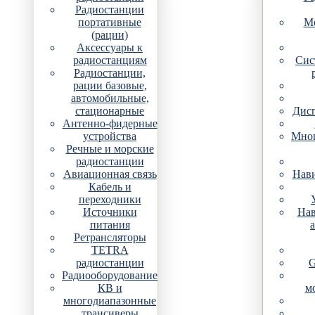
Радиостанции
портативные
Мо
(рации)
Аксессуары к
радиостанциям
Сис
Радиостанции,
рации базовые,
автомобильные,
стационарные
Дис
Антенно-фидерные
устройства
Мно
Речные и морские
радиостанции
Авиационная связь
Нави
Кабель и
переходники
Источники
Нав
питания
Ретрансляторы
TETRA
радиостанции
G
Радиооборудование
КВ и
м
многодиапазонные
трансиверы