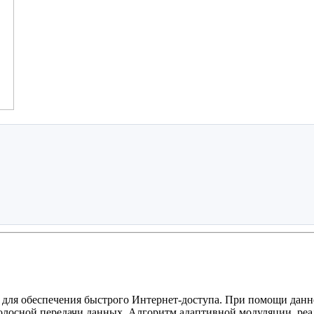
для обеспечения быстрого Интернет-доступа. При помощи данно
лосной передачи данных. Алгоритм адаптивной модуляции, реа