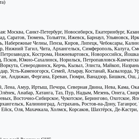
та)
я: Москва, Санкт-Петербург, Новосибирск, Екатеринбург, Каза
д, Саратов, Тюмень, Тольятти, Ижевск, Барнаул, Ульяновск, Ирк
ь, Набережные Челны, Пенза, Киров, Липецк, Чебоксары, Калини
р, Нижний Тагил, Чита, Архангельск, Симферополь, Калуга, Смо
, Петрозаводск, Кострома, Нижневартовск, Новороссийск, Йошка
д, Псков, Южно-Сахалинск, Норильск, Петропавловск-Камчатск
Воркута, Северодвинск, Керчь, Кызыл, Элиста, Майкоп, Назран
дар, Усть-Каменогорск, Семей, Атырау, Костанай, Кызылорда, У
нган, Андижан, Фергана, Ереван, Гюмри, Ванадзор, Бишкек, Ош, 
, Лена, Амур, Иртыш, Печора, Северная Двина, Нева, Кама, Ока,
Олёнек, Анабар, Хатанга, Таз, Пур, Надым, Мезень, Онега, Свирь
птевых, Восточно-Сибирское, Чукотское, Берингово, Охотское, Я
хангельск, Калининград, Астрахань, Ростов-на-Дону, Таганрог,
Ейск, Оля, Махачкала, Холмск, Корсаков, Шахтёрск, Де-Кастри, 