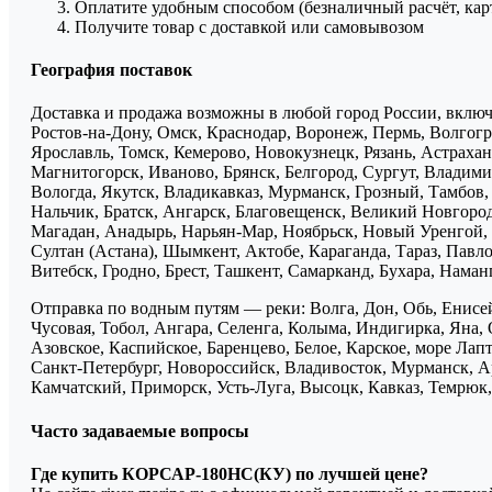
Оплатите удобным способом (безналичный расчёт, кар
Получите товар с доставкой или самовывозом
География поставок
Доставка и продажа возможны в любой город России, включа
Ростов-на-Дону, Омск, Краснодар, Воронеж, Пермь, Волгогра
Ярославль, Томск, Кемерово, Новокузнецк, Рязань, Астрахан
Магнитогорск, Иваново, Брянск, Белгород, Сургут, Владими
Вологда, Якутск, Владикавказ, Мурманск, Грозный, Тамбов
Нальчик, Братск, Ангарск, Благовещенск, Великий Новгоро
Магадан, Анадырь, Нарьян-Мар, Ноябрьск, Новый Уренгой, 
Султан (Астана), Шымкент, Актобе, Караганда, Тараз, Павло
Витебск, Гродно, Брест, Ташкент, Самарканд, Бухара, Нама
Отправка по водным путям — реки: Волга, Дон, Обь, Енисей
Чусовая, Тобол, Ангара, Селенга, Колыма, Индигирка, Яна, 
Азовское, Каспийское, Баренцево, Белое, Карское, море Ла
Санкт-Петербург, Новороссийск, Владивосток, Мурманск, Ар
Камчатский, Приморск, Усть-Луга, Высоцк, Кавказ, Темрюк, 
Часто задаваемые вопросы
Где купить КОРСАР-180НС(КУ) по лучшей цене?