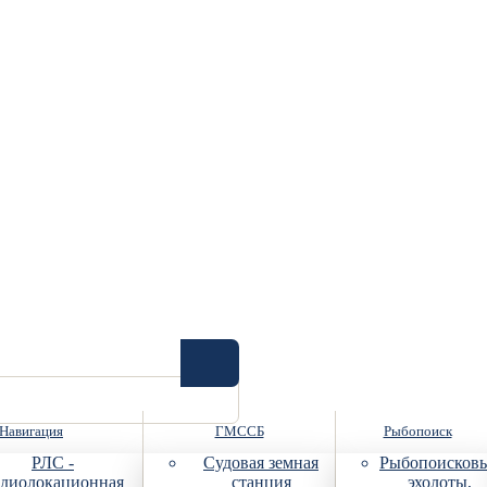
Навигация
ГМССБ
Рыбопоиск
РЛС -
Судовая земная
Рыбопоисков
диолокационная
станция
эхолоты,