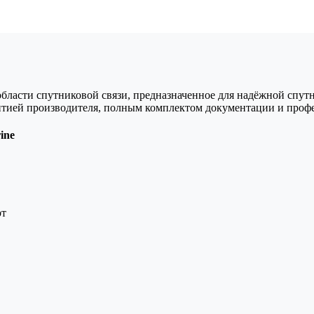
асти спутниковой связи, предназначенное для надёжной спутн
антией производителя, полным комплектом документации и проф
ine
рт