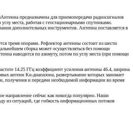
Антенна предназначена для приемопередачи радиосигналов
 углу места, работая с геостационарными спутниками.
вания дополнительных инструментов. Антенна поставляется в
ся тремя опорами. Рефлектор антенны состоит из шести
 дальнейшем сборка может осуществляться без помощи
тенна наводится по азимуту, потом по углу места (при помощи
астоте 14.25 ГГц коэффициент усиления антенны 46.4, ширина
вых антенн Ku-диапазона, развертывание которых занимает
и, получения и передачи необходимой информации во время
е направление сейчас как никогда популярно. Наши
оду из ситуаций, где гибкость информационных потоков