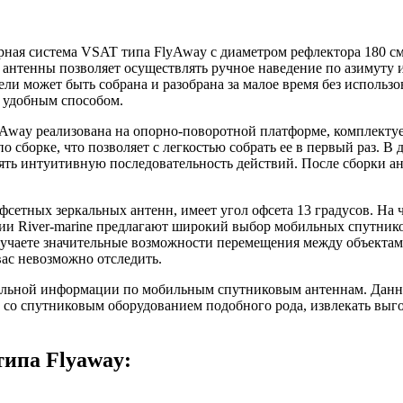
ая система VSAT типа FlyAway с диаметром рефлектора 180 см
антенны позволяет осуществлять ручное наведение по азимуту и
 может быть собрана и разобрана за малое время без использо
е удобным способом.
ay реализована на опорно-поворотной платформе, комплектует
сборке, что позволяет с легкостью собрать ее в первый раз. В
нять интуитивную последовательность действий. После сборки ан
тных зеркальных антенн, имеет угол офсета 13 градусов. На ч
ии River-marine предлагают широкий выбор мобильных спутнико
учаете значительные возможности перемещения между объектам
вас невозможно отследить.
тельной информации по мобильным спутниковым антеннам. Данно
 со спутниковым оборудованием подобного рода, извлекать выг
ипа Flyaway: