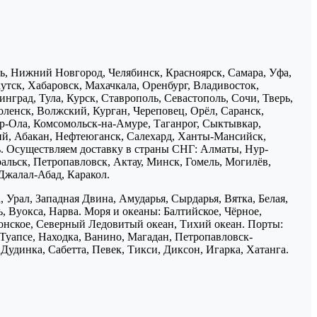
нь, Нижний Новгород, Челябинск, Красноярск, Самара, Уфа,
утск, Хабаровск, Махачкала, Оренбург, Владивосток,
нград, Тула, Курск, Ставрополь, Севастополь, Сочи, Тверь,
ленск, Волжский, Курган, Череповец, Орёл, Саранск,
р-Ола, Комсомольск-на-Амуре, Таганрог, Сыктывкар,
ий, Абакан, Нефтеюганск, Салехард, Ханты-Мансийск,
ь. Осуществляем доставку в страны СНГ: Алматы, Нур-
ральск, Петропавловск, Актау, Минск, Гомель, Могилёв,
Джалал-Абад, Каракол.
 Урал, Западная Двина, Амударья, Сырдарья, Вятка, Белая,
, Вуокса, Нарва. Моря и океаны: Балтийское, Чёрное,
понское, Северный Ледовитый океан, Тихий океан. Порты:
 Туапсе, Находка, Ванино, Магадан, Петропавловск-
Дудинка, Сабетта, Певек, Тикси, Диксон, Игарка, Хатанга.