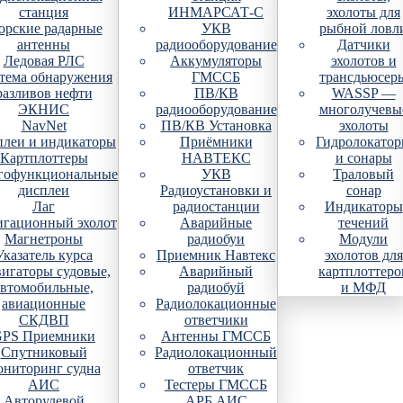
станция
ИНМАРСАТ-С
эхолоты для
рские радарные
УКВ
рыбной ловл
антенны
радиооборудование
Датчики
Ледовая РЛС
Аккумуляторы
эхолотов и
тема обнаружения
ГМССБ
трансдьюсер
разливов нефти
ПВ/КВ
WASSP —
ЭКНИС
радиооборудование
многолучевы
NavNet
ПВ/КВ Установка
эхолоты
плеи и индикаторы
Приёмники
Гидролокато
Картплоттеры
НАВТЕКС
и сонары
гофункциональные
УКВ
Траловый
дисплеи
Радиоустановки и
сонар
Лаг
радиостанции
Индикаторы
гационный эхолот
Аварийные
течений
Магнетроны
радиобуи
Модули
Указатель курса
Приемник Навтекс
эхолотов для
игаторы судовые,
Аварийный
картплоттеро
автомобильные,
радиобуй
и МФД
авиационные
Радиолокационные
СКДВП
ответчики
PS Приемники
Антенны ГМССБ
Спутниковый
Радиолокационный
ониторинг судна
ответчик
АИС
Тестеры ГМССБ
Авторулевой
АРБ АИС