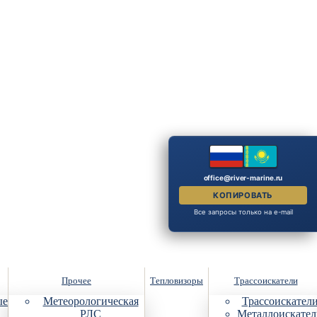
office@river-marine.ru
КОПИРОВАТЬ
Все запросы только на e-mail
Прочее
Тепловизоры
Трассоискатели
ые
Метеорологическая
Трассоискател
РЛС
Металлоискател