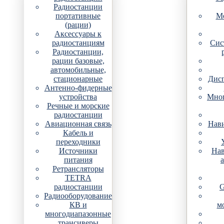
Радиостанции
портативные
Мо
(рации)
Аксессуары к
радиостанциям
Сис
Радиостанции,
рации базовые,
автомобильные,
стационарные
Дис
Антенно-фидерные
устройства
Мно
Речные и морские
радиостанции
Авиационная связь
Нави
Кабель и
переходники
Источники
Нав
питания
Ретрансляторы
TETRA
радиостанции
G
Радиооборудование
КВ и
м
многодиапазонные
трансиверы