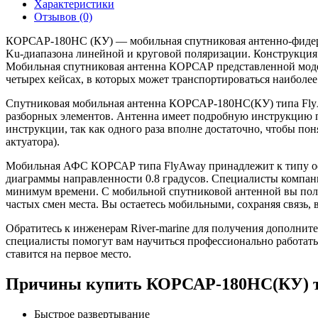
Характеристики
Отзывов (0)
КОРСАР-180НС (КУ) — мобильная спутниковая антенно-фидерн
Ku-диапазона линейной и круговой поляризации. Конструкция 
Мобильная спутниковая антенна КОРСАР представленной модели
четырех кейсах, в которых может транспортироваться наиболе
Спутниковая мобильная антенна КОРСАР-180НС(КУ) типа FlyAw
разборных элементов. Антенна имеет подробную инструкцию по 
инструкции, так как одного раза вполне достаточно, чтобы по
актуатора).
Мобильная АФС КОРСАР типа FlyAway принадлежит к типу офсе
диаграммы направленности 0.8 градусов. Специалисты компан
минимум времени. С мобильной спутниковой антенной вы пол
частых смен места. Вы остаетесь мобильными, сохраняя связь, 
Обратитесь к инженерам River-marine для получения дополни
специалисты помогут вам научиться профессионально работать
ставится на первое место.
Причины купить КОРСАР-180НС(КУ) т
Быстрое развертывание