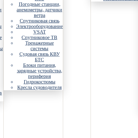
Погодные станции,
и
анемометры, датчики
ветра
Спутниковая связь
ы
Электрооборудование
VSAT
е
Спутниковое ТВ
Тренажерные
ры
системы
Судовая связь КВУ
БТС
Блоки питания,
зарядные устройства,
периферия
Гидрокостюмы
Кресла судоводителя
в