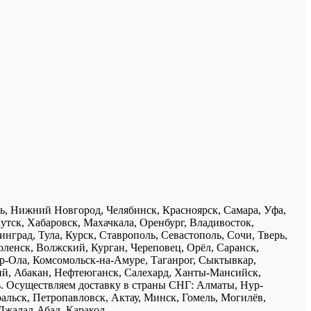
нь, Нижний Новгород, Челябинск, Красноярск, Самара, Уфа,
утск, Хабаровск, Махачкала, Оренбург, Владивосток,
нград, Тула, Курск, Ставрополь, Севастополь, Сочи, Тверь,
ленск, Волжский, Курган, Череповец, Орёл, Саранск,
р-Ола, Комсомольск-на-Амуре, Таганрог, Сыктывкар,
ий, Абакан, Нефтеюганск, Салехард, Ханты-Мансийск,
ь. Осуществляем доставку в страны СНГ: Алматы, Нур-
ральск, Петропавловск, Актау, Минск, Гомель, Могилёв,
Джалал-Абад, Каракол.