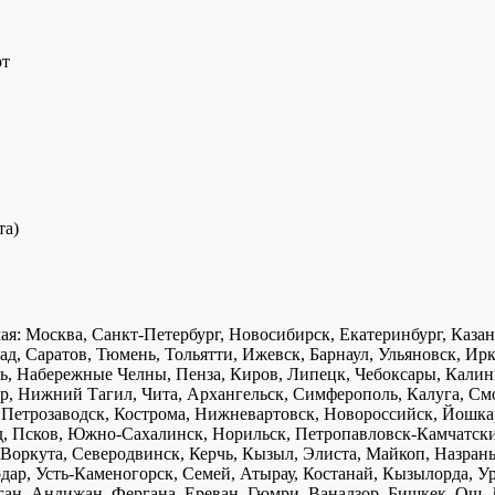
рт
та)
я: Москва, Санкт-Петербург, Новосибирск, Екатеринбург, Каза
д, Саратов, Тюмень, Тольятти, Ижевск, Барнаул, Ульяновск, Ирк
ь, Набережные Челны, Пенза, Киров, Липецк, Чебоксары, Калини
р, Нижний Тагил, Чита, Архангельск, Симферополь, Калуга, Смо
, Петрозаводск, Кострома, Нижневартовск, Новороссийск, Йошка
д, Псков, Южно-Сахалинск, Норильск, Петропавловск-Камчатск
Воркута, Северодвинск, Керчь, Кызыл, Элиста, Майкоп, Назран
дар, Усть-Каменогорск, Семей, Атырау, Костанай, Кызылорда, У
нган, Андижан, Фергана, Ереван, Гюмри, Ванадзор, Бишкек, Ош, 