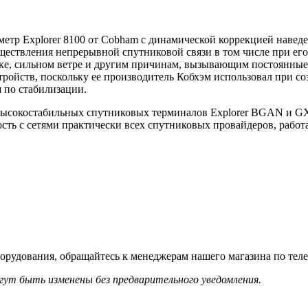
етр Explorer 8100 от Cobham с динамической коррекцией наведе
уществления непрерывной спутниковой связи в том числе при ег
ске, сильном ветре и другим причинам, вызывающим постоянные 
ройств, поскольку ее производитель Кобхэм использовал при со
 по стабилизации.
высокостабильных спутниковых терминалов Explorer BGAN и GX, 
сть с сетями практически всех спутниковых провайдеров, работа
орудования, обращайтесь к менеджерам нашего магазина по теле
гут быть изменены без предварительного уведомления.