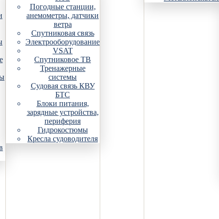
Погодные станции,
и
анемометры, датчики
ветра
Спутниковая связь
ы
Электрооборудование
VSAT
е
Спутниковое ТВ
Тренажерные
ры
системы
Судовая связь КВУ
БТС
Блоки питания,
зарядные устройства,
периферия
Гидрокостюмы
Кресла судоводителя
в