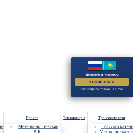
office@river-marine.ru
КОПИРОВАТЬ
Все запросы только на e-mail
Прочее
Тепловизоры
Трассоискатели
ые
Метеорологическая
Трассоискател
РЛС
Металлоискател