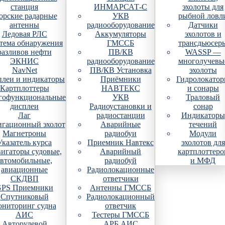
станция
ИНМАРСАТ-С
эхолоты для
рские радарные
УКВ
рыбной ловл
антенны
радиооборудование
Датчики
Ледовая РЛС
Аккумуляторы
эхолотов и
тема обнаружения
ГМССБ
трансдьюсер
разливов нефти
ПВ/КВ
WASSP —
ЭКНИС
радиооборудование
многолучевы
NavNet
ПВ/КВ Установка
эхолоты
плеи и индикаторы
Приёмники
Гидролокато
Картплоттеры
НАВТЕКС
и сонары
гофункциональные
УКВ
Траловый
дисплеи
Радиоустановки и
сонар
Лаг
радиостанции
Индикаторы
гационный эхолот
Аварийные
течений
Магнетроны
радиобуи
Модули
Указатель курса
Приемник Навтекс
эхолотов для
игаторы судовые,
Аварийный
картплоттеро
автомобильные,
радиобуй
и МФД
авиационные
Радиолокационные
СКДВП
ответчики
PS Приемники
Антенны ГМССБ
Спутниковый
Радиолокационный
ониторинг судна
ответчик
АИС
Тестеры ГМССБ
Авторулевой
АРБ АИС