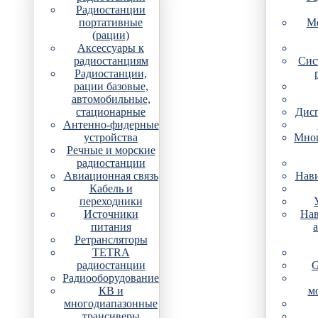
Радиостанции
портативные
Мо
(рации)
Аксессуары к
радиостанциям
Сис
Радиостанции,
рации базовые,
автомобильные,
стационарные
Дис
Антенно-фидерные
устройства
Мно
Речные и морские
радиостанции
Авиационная связь
Нави
Кабель и
переходники
Источники
Нав
питания
Ретрансляторы
TETRA
радиостанции
G
Радиооборудование
КВ и
м
многодиапазонные
трансиверы