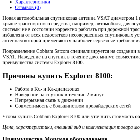
Характеристики
Отзывов (0)
Новая автомобильная спутниковая антенна VSAT диаметром 1 м
крыше транспортного средства, например, автомобиля, для ос
системы не в состоянии корректно работать при дорожной тря
избавлена от всех недостатков несовершенных спутниковых уст
антеннам которой применяются наиболее серьезные требования
Подразделение Cobham Satcom специализируется на создании 
VSAT. Наведение на спутник в течение двух минут, совместимо
преимущества системы Explorer 8100.
Причины купить Explorer 8100:
Работа в Ku- и Ka-диапазонах
Наведение на спутник в течение 2 минут
Непрерывная связь в движении
Совместимость с большинством провайдерских сетей
Чтобы купить Cobham Explorer 8100 или уточнить стоимость об
Цена, характеристики, внешний вид и комплектация товара мо
Преимущества Морское оборудование