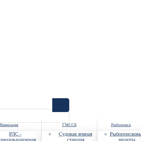
Навигация
ГМССБ
Рыбопоиск
РЛС -
Судовая земная
Рыбопоисков
диолокационная
станция
эхолоты,