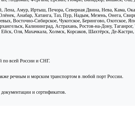
, Лена, Амур, Иртыш, Печора, Северная Двина, Нева, Кама, Ока,
Олёнек, Анабар, Хатанга, Таз, Пур, Надым, Мезень, Онега, Свирь
птевых, Восточно-Сибирское, Чукотское, Берингово, Охотское, Я
хангельск, Калининград, Астрахань, Ростов-на-Дону, Таганрог,
Ейск, Оля, Махачкала, Холмск, Корсаков, Шахтёрск, Де-Кастри, 
ой по всей России и СНГ.
также речным и морским транспортом в любой порт России.
 документации и сертификатов.