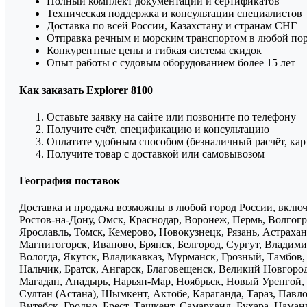
Полный комплект документации и сертификатов
Техническая поддержка и консультации специалистов
Доставка по всей России, Казахстану и странам СНГ
Отправка речным и морским транспортом в любой по
Конкурентные цены и гибкая система скидок
Опыт работы с судовым оборудованием более 15 лет
Как заказать Explorer 8100
Оставьте заявку на сайте или позвоните по телефону
Получите счёт, спецификацию и консультацию
Оплатите удобным способом (безналичный расчёт, кар
Получите товар с доставкой или самовывозом
География поставок
Доставка и продажа возможны в любой город России, включа
Ростов-на-Дону, Омск, Краснодар, Воронеж, Пермь, Волгогра
Ярославль, Томск, Кемерово, Новокузнецк, Рязань, Астрахан
Магнитогорск, Иваново, Брянск, Белгород, Сургут, Владими
Вологда, Якутск, Владикавказ, Мурманск, Грозный, Тамбов
Нальчик, Братск, Ангарск, Благовещенск, Великий Новгоро
Магадан, Анадырь, Нарьян-Мар, Ноябрьск, Новый Уренгой, 
Султан (Астана), Шымкент, Актобе, Караганда, Тараз, Павло
Витебск, Гродно, Брест, Ташкент, Самарканд, Бухара, Нама