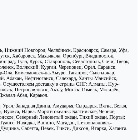
нь, Нижний Новгород, Челябинск, Красноярск, Самара, Уфа,
утск, Хабаровск, Махачкала, Оренбург, Владивосток,
нград, Тула, Курск, Ставрополь, Севастополь, Сочи, Тверь,
ленск, Волжский, Курган, Череповец, Орёл, Саранск,
р-Ола, Комсомольск-на-Амуре, Таганрог, Сыктывкар,
ий, Абакан, Нефтеюганск, Салехард, Ханты-Мансийск,
ь. Осуществляем доставку в страны СНГ: Алматы, Нур-
ральск, Петропавловск, Актау, Минск, Гомель, Могилёв,
Джалал-Абад, Каракол.
 Урал, Западная Двина, Амударья, Сырдарья, Вятка, Белая,
, Вуокса, Нарва. Моря и океаны: Балтийское, Чёрное,
понское, Северный Ледовитый океан, Тихий океан. Порты:
 Туапсе, Находка, Ванино, Магадан, Петропавловск-
Дудинка, Сабетта, Певек, Тикси, Диксон, Игарка, Хатанга.