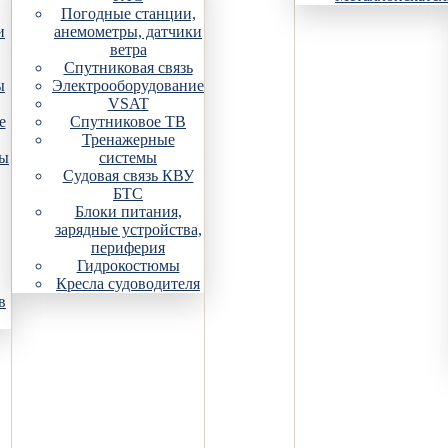
Погодные станции,
и
анемометры, датчики
ветра
Спутниковая связь
ы
Электрооборудование
VSAT
е
Спутниковое ТВ
Тренажерные
ры
системы
Судовая связь КВУ
БТС
Блоки питания,
зарядные устройства,
периферия
Гидрокостюмы
Кресла судоводителя
в