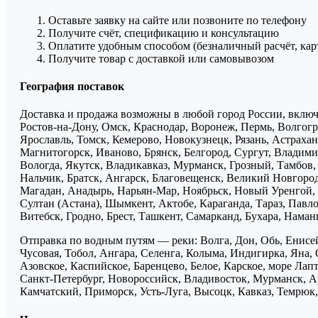
Оставьте заявку на сайте или позвоните по телефону
Получите счёт, спецификацию и консультацию
Оплатите удобным способом (безналичный расчёт, кар
Получите товар с доставкой или самовывозом
География поставок
Доставка и продажа возможны в любой город России, включа
Ростов-на-Дону, Омск, Краснодар, Воронеж, Пермь, Волгогра
Ярославль, Томск, Кемерово, Новокузнецк, Рязань, Астрахан
Магнитогорск, Иваново, Брянск, Белгород, Сургут, Владими
Вологда, Якутск, Владикавказ, Мурманск, Грозный, Тамбов
Нальчик, Братск, Ангарск, Благовещенск, Великий Новгоро
Магадан, Анадырь, Нарьян-Мар, Ноябрьск, Новый Уренгой, 
Султан (Астана), Шымкент, Актобе, Караганда, Тараз, Павло
Витебск, Гродно, Брест, Ташкент, Самарканд, Бухара, Нама
Отправка по водным путям — реки: Волга, Дон, Обь, Енисей
Чусовая, Тобол, Ангара, Селенга, Колыма, Индигирка, Яна, 
Азовское, Каспийское, Баренцево, Белое, Карское, море Ла
Санкт-Петербург, Новороссийск, Владивосток, Мурманск, Ар
Камчатский, Приморск, Усть-Луга, Высоцк, Кавказ, Темрюк, 