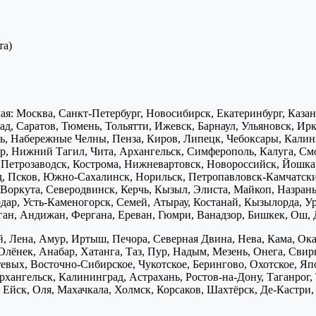
та)
я: Москва, Санкт-Петербург, Новосибирск, Екатеринбург, Каза
д, Саратов, Тюмень, Тольятти, Ижевск, Барнаул, Ульяновск, Ирк
ь, Набережные Челны, Пенза, Киров, Липецк, Чебоксары, Калини
р, Нижний Тагил, Чита, Архангельск, Симферополь, Калуга, Смо
, Петрозаводск, Кострома, Нижневартовск, Новороссийск, Йошка
д, Псков, Южно-Сахалинск, Норильск, Петропавловск-Камчатск
Воркута, Северодвинск, Керчь, Кызыл, Элиста, Майкоп, Назран
дар, Усть-Каменогорск, Семей, Атырау, Костанай, Кызылорда, У
нган, Андижан, Фергана, Ереван, Гюмри, Ванадзор, Бишкек, Ош, 
, Лена, Амур, Иртыш, Печора, Северная Двина, Нева, Кама, Ока,
Олёнек, Анабар, Хатанга, Таз, Пур, Надым, Мезень, Онега, Свирь
птевых, Восточно-Сибирское, Чукотское, Берингово, Охотское, Я
хангельск, Калининград, Астрахань, Ростов-на-Дону, Таганрог,
Ейск, Оля, Махачкала, Холмск, Корсаков, Шахтёрск, Де-Кастри, 