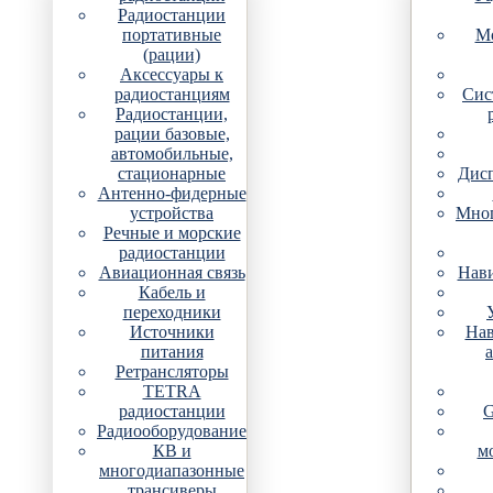
Радиостанции
портативные
Мо
(рации)
Аксессуары к
радиостанциям
Сис
Радиостанции,
рации базовые,
автомобильные,
стационарные
Дис
Антенно-фидерные
устройства
Мно
Речные и морские
радиостанции
Авиационная связь
Нави
Кабель и
переходники
Источники
Нав
питания
Ретрансляторы
TETRA
радиостанции
G
Радиооборудование
КВ и
м
многодиапазонные
трансиверы