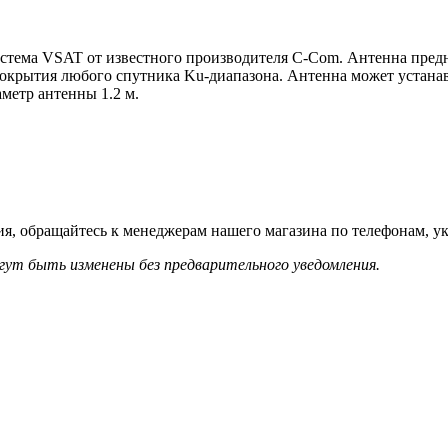
стема VSAT от известного производителя C-Com. Антенна предна
 покрытия любого спутника Ku-диапазона. Антенна может устана
аметр антенны 1.2 м.
я, обращайтесь к менеджерам нашего магазина по телефонам, ук
гут быть изменены без предварительного уведомления.