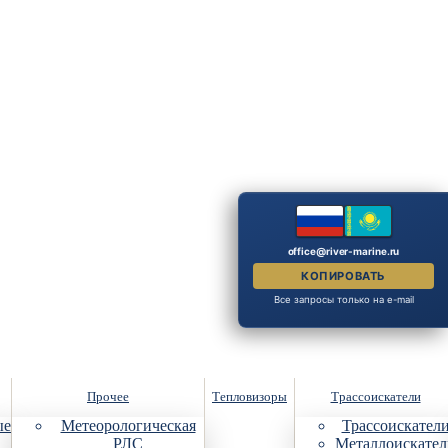
office@river-marine.ru
КОПИРОВАТЬ
Все запросы только на e-mail
Прочее
Тепловизоры
Трассоискатели
ые
Метеорологическая
Трассоискател
РЛС
Металлоискател