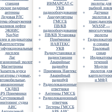
станция
ИНМАРСАТ-С
эхолоты для
рские радарные
УКВ
рыбной ловл
антенны
радиооборудование
Датчики
Ледовая РЛС
Аккумуляторы
эхолотов и
тема обнаружения
ГМССБ
трансдьюсер
разливов нефти
ПВ/КВ
WASSP —
ЭКНИС
радиооборудование
многолучевы
NavNet
ПВ/КВ Установка
эхолоты
плеи и индикаторы
Приёмники
Гидролокато
Картплоттеры
НАВТЕКС
и сонары
гофункциональные
УКВ
Траловый
дисплеи
Радиоустановки и
сонар
Лаг
радиостанции
Индикаторы
гационный эхолот
Аварийные
течений
Магнетроны
радиобуи
Модули
Указатель курса
Приемник Навтекс
эхолотов для
игаторы судовые,
Аварийный
картплоттеро
автомобильные,
радиобуй
и МФД
авиационные
Радиолокационные
СКДВП
ответчики
PS Приемники
Антенны ГМССБ
Спутниковый
Радиолокационный
ониторинг судна
ответчик
АИС
Тестеры ГМССБ
Авторулевой
АРБ АИС