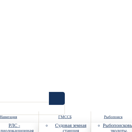
Навигация
ГМССБ
Рыбопоиск
РЛС -
Судовая земная
Рыбопоисков
диолокационная
станция
эхолоты,