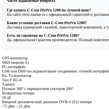
Часто задаваемые вопросы
Где купить C-Com iNetVu 1200 по лучшей цене?
На сайте river-marine.ru с официальной гарантией и доставк
Какие условия доставки C-Com iNetVu 1200?
Доставка курьерской службой, транспортной компанией, а 
Есть ли гарантия на C-Com iNetVu 1200?
Да, официальная гарантия производителя. Полный комплект
GPS-коннектор
SMA (версия A)
PC-интерфейс
USB или DB9 последовательное соединение; сетевой интерфе
Rx, Tx-коннектор
Тип F RG-6
Азимут
Полные 360º с перекрытием секторов 200º
Возвратные потери
10 дБ
Входной динамический диапазон DVB-S (S2) тюнера
-75 дБм – 25 дБм