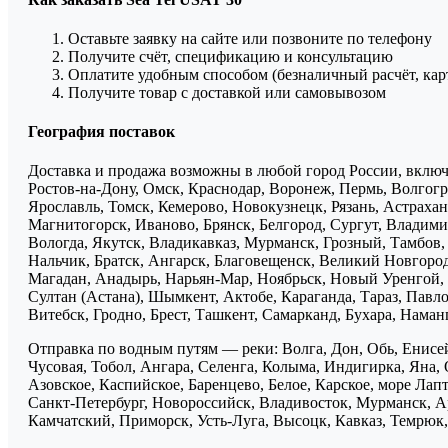
Оставьте заявку на сайте или позвоните по телефону
Получите счёт, спецификацию и консультацию
Оплатите удобным способом (безналичный расчёт, кар
Получите товар с доставкой или самовывозом
География поставок
Доставка и продажа возможны в любой город России, включа
Ростов-на-Дону, Омск, Краснодар, Воронеж, Пермь, Волгогра
Ярославль, Томск, Кемерово, Новокузнецк, Рязань, Астрахан
Магнитогорск, Иваново, Брянск, Белгород, Сургут, Владими
Вологда, Якутск, Владикавказ, Мурманск, Грозный, Тамбов
Нальчик, Братск, Ангарск, Благовещенск, Великий Новгоро
Магадан, Анадырь, Нарьян-Мар, Ноябрьск, Новый Уренгой, 
Султан (Астана), Шымкент, Актобе, Караганда, Тараз, Павло
Витебск, Гродно, Брест, Ташкент, Самарканд, Бухара, Нама
Отправка по водным путям — реки: Волга, Дон, Обь, Енисей
Чусовая, Тобол, Ангара, Селенга, Колыма, Индигирка, Яна, 
Азовское, Каспийское, Баренцево, Белое, Карское, море Ла
Санкт-Петербург, Новороссийск, Владивосток, Мурманск, Ар
Камчатский, Приморск, Усть-Луга, Высоцк, Кавказ, Темрюк, 