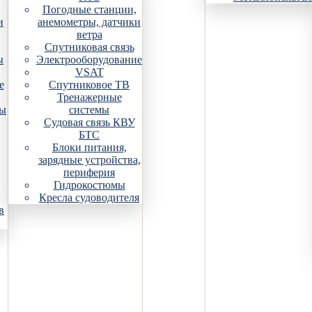
Погодные станции,
и
анемометры, датчики
ветра
Спутниковая связь
ы
Электрооборудование
VSAT
е
Спутниковое ТВ
Тренажерные
ры
системы
Судовая связь КВУ
БТС
Блоки питания,
зарядные устройства,
периферия
Гидрокостюмы
Кресла судоводителя
в