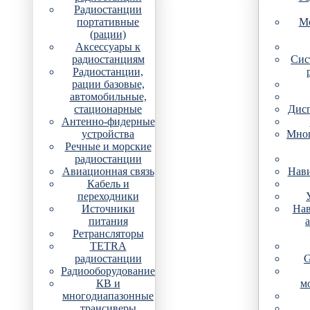
Радиостанции
портативные
Мо
(рации)
Аксессуары к
радиостанциям
Сис
Радиостанции,
рации базовые,
автомобильные,
стационарные
Дис
Антенно-фидерные
устройства
Мно
Речные и морские
радиостанции
Авиационная связь
Нави
Кабель и
переходники
Источники
Нав
питания
Ретрансляторы
TETRA
радиостанции
G
Радиооборудование
КВ и
м
многодиапазонные
трансиверы