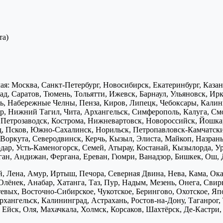
та)
я: Москва, Санкт-Петербург, Новосибирск, Екатеринбург, Каза
д, Саратов, Тюмень, Тольятти, Ижевск, Барнаул, Ульяновск, Ирк
ь, Набережные Челны, Пенза, Киров, Липецк, Чебоксары, Калини
р, Нижний Тагил, Чита, Архангельск, Симферополь, Калуга, Смо
, Петрозаводск, Кострома, Нижневартовск, Новороссийск, Йошка
д, Псков, Южно-Сахалинск, Норильск, Петропавловск-Камчатск
Воркута, Северодвинск, Керчь, Кызыл, Элиста, Майкоп, Назран
дар, Усть-Каменогорск, Семей, Атырау, Костанай, Кызылорда, У
нган, Андижан, Фергана, Ереван, Гюмри, Ванадзор, Бишкек, Ош, 
, Лена, Амур, Иртыш, Печора, Северная Двина, Нева, Кама, Ока,
Олёнек, Анабар, Хатанга, Таз, Пур, Надым, Мезень, Онега, Свирь
птевых, Восточно-Сибирское, Чукотское, Берингово, Охотское, Я
хангельск, Калининград, Астрахань, Ростов-на-Дону, Таганрог,
Ейск, Оля, Махачкала, Холмск, Корсаков, Шахтёрск, Де-Кастри, 