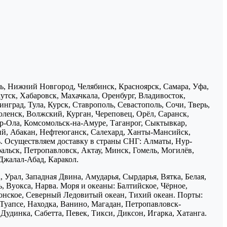
нь, Нижний Новгород, Челябинск, Красноярск, Самара, Уфа,
утск, Хабаровск, Махачкала, Оренбург, Владивосток,
нград, Тула, Курск, Ставрополь, Севастополь, Сочи, Тверь,
ленск, Волжский, Курган, Череповец, Орёл, Саранск,
р-Ола, Комсомольск-на-Амуре, Таганрог, Сыктывкар,
ий, Абакан, Нефтеюганск, Салехард, Ханты-Мансийск,
ь. Осуществляем доставку в страны СНГ: Алматы, Нур-
ральск, Петропавловск, Актау, Минск, Гомель, Могилёв,
Джалал-Абад, Каракол.
 Урал, Западная Двина, Амударья, Сырдарья, Вятка, Белая,
, Вуокса, Нарва. Моря и океаны: Балтийское, Чёрное,
понское, Северный Ледовитый океан, Тихий океан. Порты:
 Туапсе, Находка, Ванино, Магадан, Петропавловск-
Дудинка, Сабетта, Певек, Тикси, Диксон, Игарка, Хатанга.