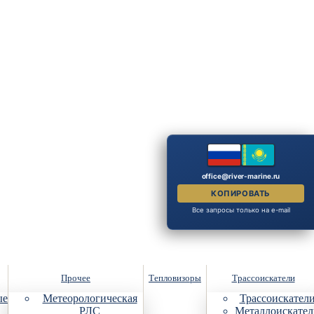
office@river-marine.ru
КОПИРОВАТЬ
Все запросы только на e-mail
Прочее
Тепловизоры
Трассоискатели
ые
Метеорологическая
Трассоискател
РЛС
Металлоискател