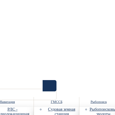
Навигация
ГМССБ
Рыбопоиск
РЛС -
Судовая земная
Рыбопоисков
диолокационная
станция
эхолоты,