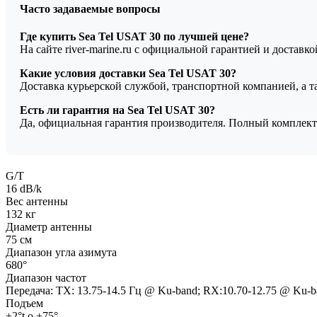
Часто задаваемые вопросы
Где купить Sea Tel USAT 30 по лучшей цене?
На сайте river-marine.ru с официальной гарантией и доставк
Какие условия доставки Sea Tel USAT 30?
Доставка курьерской службой, транспортной компанией, а 
Есть ли гарантия на Sea Tel USAT 30?
Да, официальная гарантия производителя. Полный комплект
G/T
16 dB/k
Вес антенны
132 кг
Диаметр антенны
75 см
Диапазон угла азимута
680°
Диапазон частот
Передача: TX: 13.75-14.5 Гц @ Ku-band; RX:10.70-12.75 @ Ku-b
Подъем
+2°t o +75°