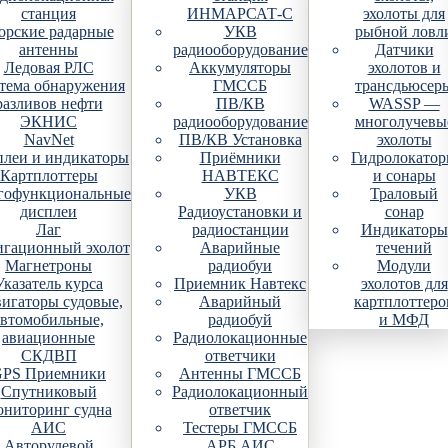
станция
ИНМАРСАТ-С
эхолоты для
рские радарные
УКВ
рыбной ловл
антенны
радиооборудование
Датчики
Ледовая РЛС
Аккумуляторы
эхолотов и
тема обнаружения
ГМССБ
трансдьюсер
разливов нефти
ПВ/КВ
WASSP —
ЭКНИС
радиооборудование
многолучевы
NavNet
ПВ/КВ Установка
эхолоты
плеи и индикаторы
Приёмники
Гидролокато
Картплоттеры
НАВТЕКС
и сонары
гофункциональные
УКВ
Траловый
дисплеи
Радиоустановки и
сонар
Лаг
радиостанции
Индикаторы
гационный эхолот
Аварийные
течений
Магнетроны
радиобуи
Модули
Указатель курса
Приемник Навтекс
эхолотов для
игаторы судовые,
Аварийный
картплоттеро
автомобильные,
радиобуй
и МФД
авиационные
Радиолокационные
СКДВП
ответчики
PS Приемники
Антенны ГМССБ
Спутниковый
Радиолокационный
ониторинг судна
ответчик
АИС
Тестеры ГМССБ
Авторулевой
АРБ АИС