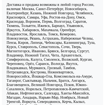
Доставка и продажа возможны в любой город России,
включая: Москва, Санкт-Петербург, Новосибирск,
Екатеринбург, Казань, Нижний Новгород, Челябинск,
Красноярск, Самара, Уфа, Ростов-на-Дону, Омск,
Краснодар, Воронеж, Пермь, Волгоград, Саратов,
Тюмень, Тольятти, Ижевск, Барнаул, Ульяновск,
Иркутск, Хабаровск, Махачкала, Оренбург,
Владивосток, Ярославль, Томск, Кемерово,
Новокузнецк, Рязань, Астрахань, Набережные Челны,
Пенза, Киров, Липецк, Чебоксары, Калининград, Тула,
Курск, Ставрополь, Севастополь, Сочи, Тверь,
Магнитогорск, Иваново, Брянск, Белгород, Сургут,
Владимир, Нижний Тагил, Чита, Архангельск,
Симферополь, Калуга, Смоленск, Волжский, Курган,
Череповец, Орёл, Саранск, Вологда, Якутск,
Владикавказ, Мурманск, Грозный, Тамбов,
Петрозаводск, Кострома, Нижневартовск,
Новороссийск, Йошкар-Ола, Комсомольск-на-Амуре,
Таганрог, Сыктывкар, Нальчик, Братск, Ангарск,
Благовещенск, Великий Новгород, Псков, Южно-
Сахалинск, Норильск, Петропавловск-Камчатский,
Абакан, Нефтеюганск, Салехард, Ханты-Мансийск,
Магадан, Анадырь, Нарьян-Мар, Ноябрьск, Новый
Уренгой, Воркута, Северодвинск, Керчь, Кызыл,