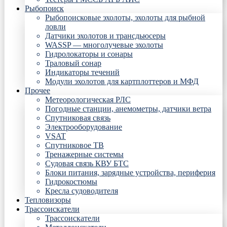
Рыбопоиск
Рыбопоисковые эхолоты, эхолоты для рыбной
ловли
Датчики эхолотов и трансдьюсеры
WASSP — многолучевые эхолоты
Гидролокаторы и сонары
Траловый сонар
Индикаторы течений
Модули эхолотов для картплоттеров и МФД
Прочее
Метеорологическая РЛС
Погодные станции, анемометры, датчики ветра
Спутниковая связь
Электрооборудование
VSAT
Спутниковое ТВ
Тренажерные системы
Судовая связь КВУ БТС
Блоки питания, зарядные устройства, периферия
Гидрокостюмы
Кресла судоводителя
Тепловизоры
Трассоискатели
Трассоискатели