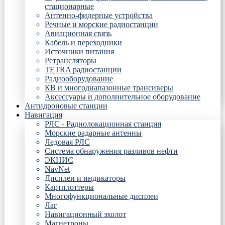
стационарные
Антенно-фидерные устройства
Речные и морские радиостанции
Авиационная связь
Кабель и переходники
Источники питания
Ретрансляторы
TETRA радиостанции
Радиооборудование
КВ и многодиапазонные трансиверы
Аксессуары и дополнительное оборудование
Антидроновые станции
Навигация
РЛС - Радиолокационная станция
Морские радарные антенны
Ледовая РЛС
Система обнаружения разливов нефти
ЭКНИС
NavNet
Дисплеи и индикаторы
Картплоттеры
Многофункциональные дисплеи
Лаг
Навигационный эхолот
Магнетроны