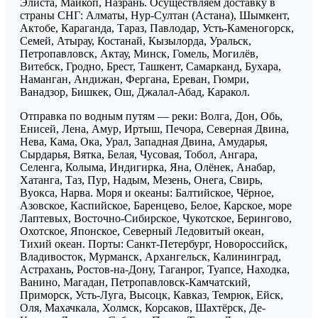
Элиста, Майкоп, Назрань. Осуществляем доставку в
страны СНГ: Алматы, Нур-Султан (Астана), Шымкент,
Актобе, Караганда, Тараз, Павлодар, Усть-Каменогорск,
Семей, Атырау, Костанай, Кызылорда, Уральск,
Петропавловск, Актау, Минск, Гомель, Могилёв,
Витебск, Гродно, Брест, Ташкент, Самарканд, Бухара,
Наманган, Андижан, Фергана, Ереван, Гюмри,
Ванадзор, Бишкек, Ош, Джалал-Абад, Каракол.
Отправка по водным путям — реки: Волга, Дон, Обь,
Енисей, Лена, Амур, Иртыш, Печора, Северная Двина,
Нева, Кама, Ока, Урал, Западная Двина, Амударья,
Сырдарья, Вятка, Белая, Чусовая, Тобол, Ангара,
Селенга, Колыма, Индигирка, Яна, Олёнек, Анабар,
Хатанга, Таз, Пур, Надым, Мезень, Онега, Свирь,
Вуокса, Нарва. Моря и океаны: Балтийское, Чёрное,
Азовское, Каспийское, Баренцево, Белое, Карское, море
Лаптевых, Восточно-Сибирское, Чукотское, Берингово,
Охотское, Японское, Северный Ледовитый океан,
Тихий океан. Порты: Санкт-Петербург, Новороссийск,
Владивосток, Мурманск, Архангельск, Калининград,
Астрахань, Ростов-на-Дону, Таганрог, Туапсе, Находка,
Ванино, Магадан, Петропавловск-Камчатский,
Приморск, Усть-Луга, Высоцк, Кавказ, Темрюк, Ейск,
Оля, Махачкала, Холмск, Корсаков, Шахтёрск, Де-