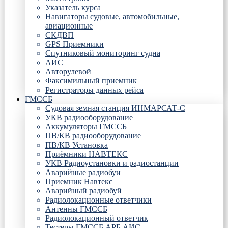
Указатель курса
Навигаторы судовые, автомобильные,
авиационные
СКДВП
GPS Приемники
Спутниковый мониторинг судна
АИС
Авторулевой
Факсимильный приемник
Регистраторы данных рейса
ГМССБ
Судовая земная станция ИНМАРСАТ-С
УКВ радиооборудование
Аккумуляторы ГМССБ
ПВ/КВ радиооборудование
ПВ/КВ Установка
Приёмники НАВТЕКС
УКВ Радиоустановки и радиостанции
Аварийные радиобуи
Приемник Навтекс
Аварийный радиобуй
Радиолокационные ответчики
Антенны ГМССБ
Радиолокационный ответчик
Тестеры ГМССБ АРБ АИС