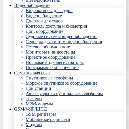
Металлоискатели
Видеонаблюдение
Видеокамеры для судов
Видеонаблюдение
Дисплеи для судов
Контроль доступа и биометрия
Доп. оборудование
Судовые системы видеонаблюдения
Серверы для систем видеонаблюдения
Сетевое оборудование
Мониторы и видеостены
Проектное оборудование
Носимые видеорегистраторы
Программное обеспечение
Спутниковая связь
Спутниковые телефоны
Морское спутниковое оборудование
Док-станции
Аксессуары к спутниковым телефонам
Трекеры
М2М-модемы
GSM/VoIP/ШПД
GSM репитеры
Мобильные радиосети
Модемы