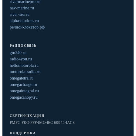
rivermarinepro.ru
nav-marine.ru
river-sea.ru
alphasolutions.ru
речной-локатор.рф
РАДИОСВЯЗЬ
gm340.ru
radio4you.ru
hellomotorola.ru
motorola-radio.ru
omegatetra.ru
omegacharge.ru
omegaintegral.ru
omegacanopy.ru
СЕРТИФИКАЦИЯ
РМРС
·
РКО
·
РРР
·
IMO
·
IEC 60945
·
IACS
ПОДДЕРЖКА