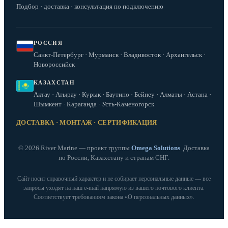
Подбор · доставка · консультация по подключению
РОССИЯ
Санкт-Петербург · Мурманск · Владивосток · Архангельск ·
Новороссийск
КАЗАХСТАН
Актау · Атырау · Курык · Баутино · Бейнеу · Алматы · Астана ·
Шымкент · Караганда · Усть-Каменогорск
ДОСТАВКА · МОНТАЖ · СЕРТИФИКАЦИЯ
© 2026 River Marine — проект группы
Omega Solutions
. Доставка
по России, Казахстану и странам СНГ.
Сайт носит справочный характер и не собирает персональные данные — все
запросы уходят на наш e‑mail напрямую из вашего почтового клиента.
Соответствует требованиям закона «О персональных данных».