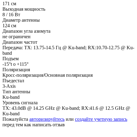
171 см
Выходная мощность
8 / 16 Вт
Диаметр антенны
124 см
Диапазон угла азимута
не ограничен
Диапазон частот
Передача: TX: 13.75-14.5 Гц @ Ku-band; RX:10.70-12.75 @ Ku-
band
Подъем
-15°t o +115°
Поляризация
Кросс-поляризация/Основная поляризация
Пъедестал
3-Axis
Тип антенны
Ku-band
Уровень сигнала
TX: 43.0dB @ 14.25 GHz @ Ku-band; RX:41.6 @ 12.5 GHz @
Ku-band
Пожалуйста
авторизируйтесь
или
создайте учетную запись
перед тем как написать отзыв