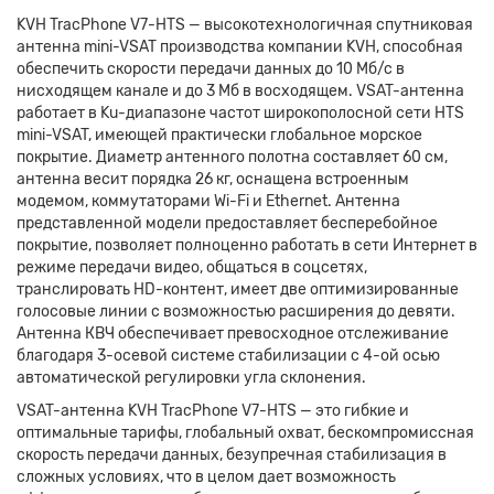
KVH TracPhone V7-HTS — высокотехнологичная спутниковая
антенна mini-VSAT производства компании KVH, способная
обеспечить скорости передачи данных до 10 Мб/с в
нисходящем канале и до 3 Мб в восходящем. VSAT-антенна
работает в Ku-диапазоне частот широкополосной сети HTS
mini-VSAT, имеющей практически глобальное морское
покрытие. Диаметр антенного полотна составляет 60 см,
антенна весит порядка 26 кг, оснащена встроенным
модемом, коммутаторами Wi-Fi и Ethernet. Антенна
представленной модели предоставляет бесперебойное
покрытие, позволяет полноценно работать в сети Интернет в
режиме передачи видео, общаться в соцсетях,
транслировать HD-контент, имеет две оптимизированные
голосовые линии с возможностью расширения до девяти.
Антенна КВЧ обеспечивает превосходное отслеживание
благодаря 3-осевой системе стабилизации с 4-ой осью
автоматической регулировки угла склонения.
VSAT-антенна KVH TracPhone V7-HTS — это гибкие и
оптимальные тарифы, глобальный охват, бескомпромиссная
скорость передачи данных, безупречная стабилизация в
сложных условиях, что в целом дает возможность