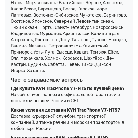
Нарва. Моря и океаны: Балтийское, Чёрное, Азовское,
Каспийское, Баренцево, Белое, Карское, море
Лаптевых, Восточно-Сибирское, Чукотское, Берингово,
Охотское, Японское, Северный Ледовитый океан,
Тихий океан. Порты: Санкт-Петербург, Новороссийск,
Владивосток, Мурманск, Архангельск, Калининград,
Астрахань, Ростов-на-Дону, Таганрог, Туапсе, Находка,
Ванино, Магадан, Петропавловск-Камчатский,
Приморск, Усть-Луга, Высоцк, Кавказ, Темрюк, Ейск,
Оля, Махачкала, Холмск, Корсаков, Шахтёрск, Де-
Кастри, Дудинка, Сабетта, Певек, Тикси, Диксон,
Игарка, Хатанга.
Часто задаваемые вопросы
Где купить KVH TracPhone V7-HTS по лучшей цене?
На сайте river-marine.ru с официальной гарантией и
доставкой по всей России и СНГ.
Какие условия доставки KVH TracPhone V7-HTS?
Доставка курьерской службой, транспортной
компанией, а также речным и морским транспортом в
любой порт России.
Есть ли гарантия на KVH TracPhone V7-HTS?