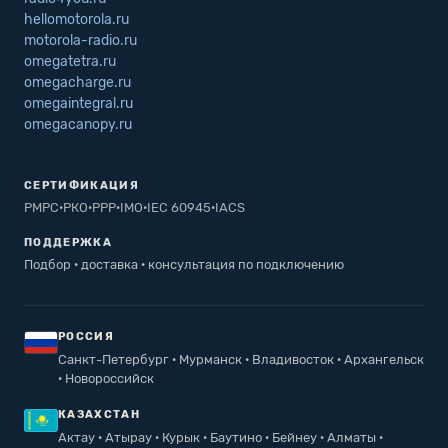
hellomotorola.ru
motorola-radio.ru
omegatetra.ru
omegacharge.ru
omegaintegral.ru
omegacanopy.ru
СЕРТИФИКАЦИЯ
РМРС
·
РКО
·
РРР
·
IMO
·
IEC 60945
·
IACS
ПОДДЕРЖКА
Подбор · доставка · консультация по подключению
РОССИЯ
Санкт-Петербург · Мурманск · Владивосток · Архангельск
· Новороссийск
КАЗАХСТАН
Актау · Атырау · Курык · Баутино · Бейнеу · Алматы ·