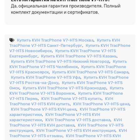
Да, официальная гарантия производителя. Полный
комплект документации и сертификатов.
Купить KVH TracPhone V7-HTS Москва
,
Купить KVH
TracPhone V7-HTS Санкт-Петербург
,
Купить KVH TracPhone
V7-HTS Новосибирск
,
Купить KVH TracPhone V7-HTS
Екатеринбург
,
Купить KVH TracPhone V7-HTS Казань
,
Купить KVH TracPhone V7-HTS Нижний Новгород
,
Купить
KVH TracPhone V7-HTS Челябинск
,
Купить KVH TracPhone
V7-HTS Красноярск
,
Купить KVH TracPhone V7-HTS Самара
,
Купить KVH TracPhone V7-HTS Уфа
,
Купить KVH TracPhone
V7-HTS Ростов-на-Дону
,
Купить KVH TracPhone V7-HTS
Омск
,
Купить KVH TracPhone V7-HTS Краснодар
,
Купить
KVH TracPhone V7-HTS Воронеж
,
Купить KVH TracPhone
V7-HTS Пермь
,
KVH TracPhone V7-HTS купить
,
KVH
TracPhone V7-HTS KVH купить
,
KVH TracPhone V7-HTS цена
,
KVH TracPhone V7-HTS KVH цена
,
KVH TracPhone V7-HTS
характеристики
,
KVH TracPhone V7-HTS KVH
характеристики
,
KVH TracPhone V7-HTS доставка
,
KVH
TracPhone V7-HTS KVH доставка
,
KVH TracPhone V7-HTS
инструкция
,
KVH TracPhone V7-HTS KVH инструкция
,
KVH
TracPhone V7-HTS отзывы
,
KVH TracPhone V7-HTS KVH