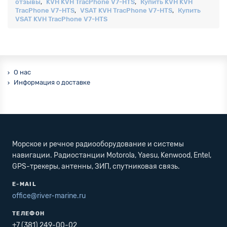
отзывы
,
KVH KVH TracPhone V7-HTS
,
Купить KVH KVH
TracPhone V7-HTS
,
VSAT KVH TracPhone V7-HTS
,
Купить
VSAT KVH TracPhone V7-HTS
О нас
Информация о доставке
Морское и речное радиооборудование и системы
навигации. Радиостанции Motorola, Yaesu, Kenwood, Entel,
GPS-трекеры, антенны, ЗИП, спутниковая связь.
E-MAIL
office@river-marine.ru
ТЕЛЕФОН
+7 (381) 249-00-02