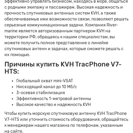
эффективно управлять бизнесом, находясь в море, общаться
с родными экипажу и пассажирам. Высокая надежность и
прочность спутниковых антенных систем KVH, а также
обеспечиваемые ими возможности связи, позволяют решать
серьезные коммуникационные задачи. Компания River-
marine является авторизованным партнером KVH на
территории РФ, обращаясь к нашим специалистам, вы
можете получить полное представление о линейке
спутниковых антенн и задачах, которые сможете решать с
их помощью.
Причины купить KVH TracPhone V7-
HTS:
Глобальный охват mini-VSAT
Нисходящий канал до 10 Мб/с
3-осевая стабилизация
Эффективность 1-метровой антенны
Высокое качество и надежность KVH
Чтобы купить морскую спутниковую антенну KVH TracPhone
V7-HTS или уточнить стоимость оборудования, обращайтесь
к менеджерам нашего магазина по телефонам, указанным
на сайте.