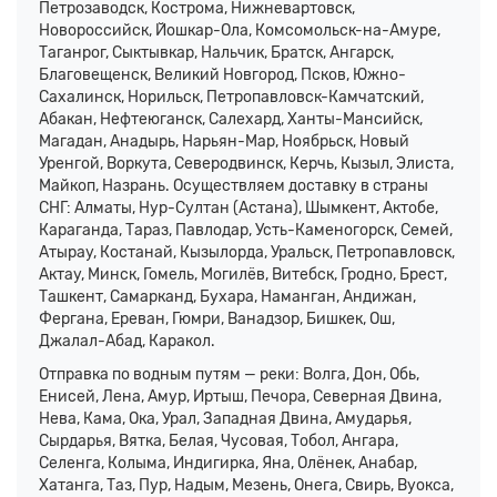
Петрозаводск, Кострома, Нижневартовск,
Новороссийск, Йошкар-Ола, Комсомольск-на-Амуре,
Таганрог, Сыктывкар, Нальчик, Братск, Ангарск,
Благовещенск, Великий Новгород, Псков, Южно-
Сахалинск, Норильск, Петропавловск-Камчатский,
Абакан, Нефтеюганск, Салехард, Ханты-Мансийск,
Магадан, Анадырь, Нарьян-Мар, Ноябрьск, Новый
Уренгой, Воркута, Северодвинск, Керчь, Кызыл, Элиста,
Майкоп, Назрань. Осуществляем доставку в страны
СНГ: Алматы, Нур-Султан (Астана), Шымкент, Актобе,
Караганда, Тараз, Павлодар, Усть-Каменогорск, Семей,
Атырау, Костанай, Кызылорда, Уральск, Петропавловск,
Актау, Минск, Гомель, Могилёв, Витебск, Гродно, Брест,
Ташкент, Самарканд, Бухара, Наманган, Андижан,
Фергана, Ереван, Гюмри, Ванадзор, Бишкек, Ош,
Джалал-Абад, Каракол.
Отправка по водным путям — реки: Волга, Дон, Обь,
Енисей, Лена, Амур, Иртыш, Печора, Северная Двина,
Нева, Кама, Ока, Урал, Западная Двина, Амударья,
Сырдарья, Вятка, Белая, Чусовая, Тобол, Ангара,
Селенга, Колыма, Индигирка, Яна, Олёнек, Анабар,
Хатанга, Таз, Пур, Надым, Мезень, Онега, Свирь, Вуокса,