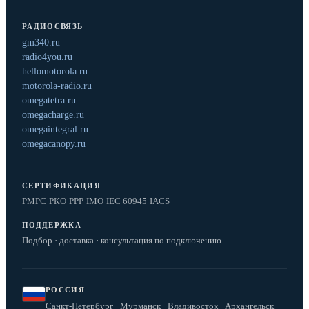
РАДИОСВЯЗЬ
gm340.ru
radio4you.ru
hellomotorola.ru
motorola-radio.ru
omegatetra.ru
omegacharge.ru
omegaintegral.ru
omegacanopy.ru
СЕРТИФИКАЦИЯ
РМРС
·
РКО
·
РРР
·
IMO
·
IEC 60945
·
IACS
ПОДДЕРЖКА
Подбор · доставка · консультация по подключению
РОССИЯ
Санкт-Петербург · Мурманск · Владивосток · Архангельск ·