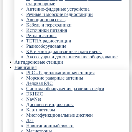
стационарные
Антенно-фидерные устройства
Речные и морские радиостанции
Авиационная связь
Кабель и переходники
Источники питания
Ретрансляторы
TETRA радиостанции
Радиооборудование
КВ и многодиапазонные трансиверы
Аксессуары и дополнительное оборудование
Антидроновые станции
Навигация
РЛС - Радиолокационная станция
Морские радарные антенны
Ледовая РЛС
Система обнаружения разливов нефти
ЭКНИС
NavNet
Дисплеи и индикаторы
Картплоттеры
Многофункциональные дисплеи
Лаг
Навигационный эхолот
Магнетроны