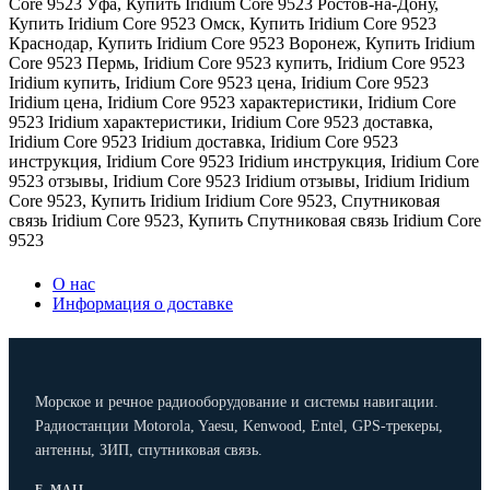
Core 9523 Уфа
,
Купить Iridium Core 9523 Ростов-на-Дону
,
Купить Iridium Core 9523 Омск
,
Купить Iridium Core 9523
Краснодар
,
Купить Iridium Core 9523 Воронеж
,
Купить Iridium
Core 9523 Пермь
,
Iridium Core 9523 купить
,
Iridium Core 9523
Iridium купить
,
Iridium Core 9523 цена
,
Iridium Core 9523
Iridium цена
,
Iridium Core 9523 характеристики
,
Iridium Core
9523 Iridium характеристики
,
Iridium Core 9523 доставка
,
Iridium Core 9523 Iridium доставка
,
Iridium Core 9523
инструкция
,
Iridium Core 9523 Iridium инструкция
,
Iridium Core
9523 отзывы
,
Iridium Core 9523 Iridium отзывы
,
Iridium Iridium
Core 9523
,
Купить Iridium Iridium Core 9523
,
Спутниковая
связь Iridium Core 9523
,
Купить Спутниковая связь Iridium Core
9523
О нас
Информация о доставке
Морское и речное радиооборудование и системы навигации.
Радиостанции Motorola, Yaesu, Kenwood, Entel, GPS-трекеры,
антенны, ЗИП, спутниковая связь.
E-MAIL