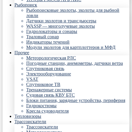
Рыбопоиск
Рыбопоисковые эхолоты, эхолоты для рыбной
ловли
Датчики эхолотов и трансдьюсеры
WASSP — многолучевые эхолоты
Гидролокаторы и сонары
Траловый сонар
Индикаторы течений
Модули эхолотов для картплоттеров и МФД
Прочее
Метеорологическая РЛС
Погодные станции, анемометры, датчики ветра
Спутниковая связь
Электрооборудование
VSAT
Спутниковое ТВ
Тренажерные системы
Судовая связь КВУ БТС
Блоки питания, зарядные устройства, периферия
Гидрокостюмы
Кресла судоводителя
Тепловизоры
Трассоискатели
Трассоискатели