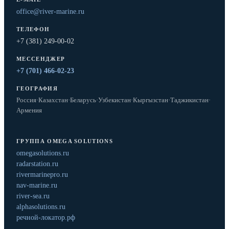
office@river-marine.ru
ТЕЛЕФОН
+7 (381) 249-00-02
МЕССЕНДЖЕР
+7 (701) 466-02-23
ГЕОГРАФИЯ
Россия
·
Казахстан
·
Беларусь
·
Узбекистан
·
Кыргызстан
·
Таджикистан
·
Армения
ГРУППА OMEGA SOLUTIONS
omegasolutions.ru
radarstation.ru
rivermarinepro.ru
nav-marine.ru
river-sea.ru
alphasolutions.ru
речной-локатор.рф