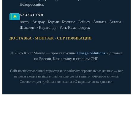
Новороссийск
КАЗАХСТАН
Актау · Атырау · Курык · Баутино · Бейнеу · Алматы · Астана ·
Шымкент · Караганда · Усть-Каменогорск
ДОСТАВКА · МОНТАЖ · СЕРТИФИКАЦИЯ
© 2026 River Marine — проект группы
Omega Solutions
. Доставка
по России, Казахстану и странам СНГ.
Сайт носит справочный характер и не собирает персональные данные — все
запросы уходят на наш e‑mail напрямую из вашего почтового клиента.
Соответствует требованиям закона «О персональных данных».