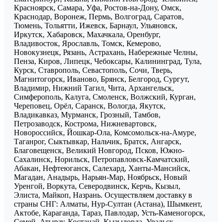
Красноярск, Самара, Уфа, Ростов-на-Дону, Омск,
Краснодар, Воронеж, Пермь, Волгоград, Саратов,
Тюмень, Тольятти, Ижевск, Барнаул, Ульяновск,
Иркутск, Хабаровск, Махачкала, Оренбург,
Владивосток, Ярославль, Томск, Кемерово,
Новокузнецк, Рязань, Астрахань, Набережные Челны,
Пенза, Киров, Липецк, Чебоксары, Калининград, Тула,
Курск, Ставрополь, Севастополь, Сочи, Тверь,
Магнитогорск, Иваново, Брянск, Белгород, Сургут,
Владимир, Нижний Тагил, Чита, Архангельск,
Симферополь, Калуга, Смоленск, Волжский, Курган,
Череповец, Орёл, Саранск, Вологда, Якутск,
Владикавказ, Мурманск, Грозный, Тамбов,
Петрозаводск, Кострома, Нижневартовск,
Новороссийск, Йошкар-Ола, Комсомольск-на-Амуре,
Таганрог, Сыктывкар, Нальчик, Братск, Ангарск,
Благовещенск, Великий Новгород, Псков, Южно-
Сахалинск, Норильск, Петропавловск-Камчатский,
Абакан, Нефтеюганск, Салехард, Ханты-Мансийск,
Магадан, Анадырь, Нарьян-Мар, Ноябрьск, Новый
Уренгой, Воркута, Северодвинск, Керчь, Кызыл,
Элиста, Майкоп, Назрань. Осуществляем доставку в
страны СНГ: Алматы, Нур-Султан (Астана), Шымкент,
Актобе, Караганда, Тараз, Павлодар, Усть-Каменогорск,
Семей, Атырау, Костанай, Кызылорда, Уральск,