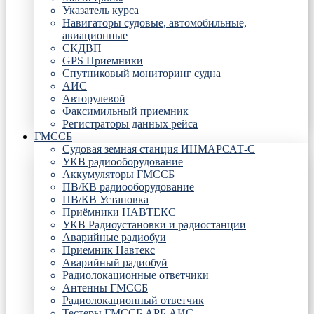
Указатель курса
Навигаторы судовые, автомобильные,
авиационные
СКДВП
GPS Приемники
Спутниковый мониторинг судна
АИС
Авторулевой
Факсимильный приемник
Регистраторы данных рейса
ГМССБ
Судовая земная станция ИНМАРСАТ-С
УКВ радиооборудование
Аккумуляторы ГМССБ
ПВ/КВ радиооборудование
ПВ/КВ Установка
Приёмники НАВТЕКС
УКВ Радиоустановки и радиостанции
Аварийные радиобуи
Приемник Навтекс
Аварийный радиобуй
Радиолокационные ответчики
Антенны ГМССБ
Радиолокационный ответчик
Тестеры ГМССБ АРБ АИС