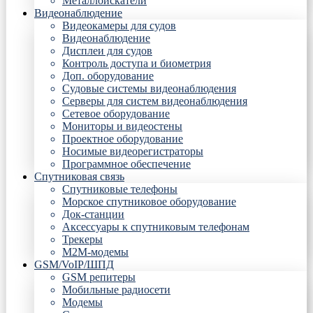
Металлоискатели
Видеонаблюдение
Видеокамеры для судов
Видеонаблюдение
Дисплеи для судов
Контроль доступа и биометрия
Доп. оборудование
Судовые системы видеонаблюдения
Серверы для систем видеонаблюдения
Сетевое оборудование
Мониторы и видеостены
Проектное оборудование
Носимые видеорегистраторы
Программное обеспечение
Спутниковая связь
Спутниковые телефоны
Морское спутниковое оборудование
Док-станции
Аксессуары к спутниковым телефонам
Трекеры
М2М-модемы
GSM/VoIP/ШПД
GSM репитеры
Мобильные радиосети
Модемы