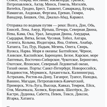
Петропавловск, Актау, Минск, Гомель, Могилёв,
Витебск, Гродно, Брест, Ташкент, Самарканд, Бухара,
Наманган, Андижан, Фергана, Ереван, Гюмри,
Ванадзор, Бишкек, Ош, Джалал-Абад, Каракол.
Отправка по водным путям — реки: Волга, Дон, Обь,
Енисей, Лена, Амур, Иртыш, Печора, Северная Двина,
Нева, Кама, Ока, Урал, Западная Двина, Амударья,
Сырдарья, Вятка, Белая, Чусовая, Тобол, Ангара,
Селенга, Колыма, Индигирка, Яна, Олёнек, Анабар,
Хатанга, Таз, Пур, Надым, Мезень, Онега, Свирь,
Вуокса, Нарва. Моря и океаны: Балтийское, Чёрное,
Азовское, Каспийское, Баренцево, Белое, Карское, море
Лаптевых, Восточно-Сибирское, Чукотское, Берингово,
Охотское, Японское, Северный Ледовитый океан,
Тихий океан. Порты: Санкт-Петербург, Новороссийск,
Владивосток, Мурманск, Архангельск, Калининград,
Астрахань, Ростов-на-Дону, Таганрог, Туапсе, Находка,
Ванино, Магадан, Петропавловск-Камчатский,
Приморск, Усть-Луга, Высоцк, Кавказ, Темрюк, Ейск,
Оля, Махачкала, Холмск, Корсаков, Шахтёрск, Де-
Кастри, Дудинка, Сабетта, Певек, Тикси, Диксон,
Игарка, Хатанга.