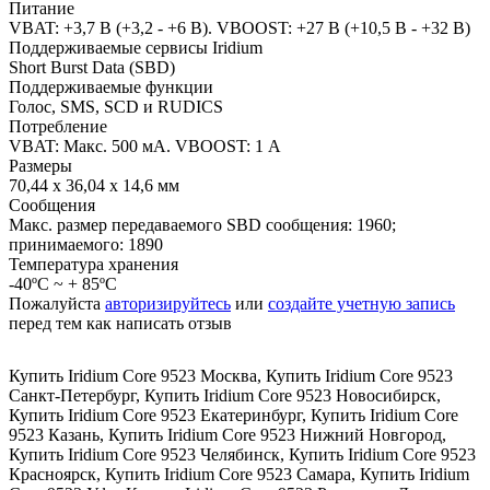
Питание
VBAT: +3,7 В (+3,2 - +6 В). VBOOST: +27 В (+10,5 В - +32 В)
Поддерживаемые сервисы Iridium
Short Burst Data (SBD)
Поддерживаемые функции
Голос, SMS, SCD и RUDICS
Потребление
VBAT: Макс. 500 мА. VBOOST: 1 А
Размеры
70,44 х 36,04 х 14,6 мм
Сообщения
Макс. размер передаваемого SBD сообщения: 1960;
принимаемого: 1890
Температура хранения
-40ºC ~ + 85ºC
Пожалуйста
авторизируйтесь
или
создайте учетную запись
перед тем как написать отзыв
Купить Iridium Core 9523 Москва
,
Купить Iridium Core 9523
Санкт-Петербург
,
Купить Iridium Core 9523 Новосибирск
,
Купить Iridium Core 9523 Екатеринбург
,
Купить Iridium Core
9523 Казань
,
Купить Iridium Core 9523 Нижний Новгород
,
Купить Iridium Core 9523 Челябинск
,
Купить Iridium Core 9523
Красноярск
,
Купить Iridium Core 9523 Самара
,
Купить Iridium