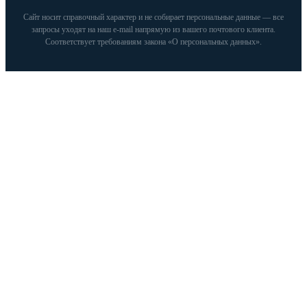
Сайт носит справочный характер и не собирает персональные данные — все
запросы уходят на наш e‑mail напрямую из вашего почтового клиента.
Соответствует требованиям закона «О персональных данных».