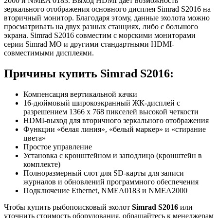
2000 и NMEA 0183. Выход HDMI дает возможность
зеркального отображения основного дисплея Simrad S2016 на
вторичный монитор. Благодаря этому, данные эхолота можно
просматривать на двух разных станциях, либо с большого
экрана. Simrad S2016 совместим с морскими мониторами
серии Simrad МО и другими стандартными HDMI-
совместимыми дисплеями.
Причины купить Simrad S2016:
Компенсация вертикальной качки
16-дюймовый широкоэкранный ЖК-дисплей с
разрешением 1366 x 768 пикселей высокой четкости
HDMI-выход для вторичного зеркального отображения
Функции «белая линия», «белый маркер» и «стирание
цвета»
Простое управление
Установка с кронштейном и заподлицо (кронштейн в
комплекте)
Полноразмерный слот для SD-карты для записи
журналов и обновлений программного обеспечения
Подключение Ethernet, NMEA0183 и NMEA2000
Чтобы купить рыбопоисковый эхолот
Simrad S2016
или
уточнить стоимость оборудования, обращайтесь к менеджерам