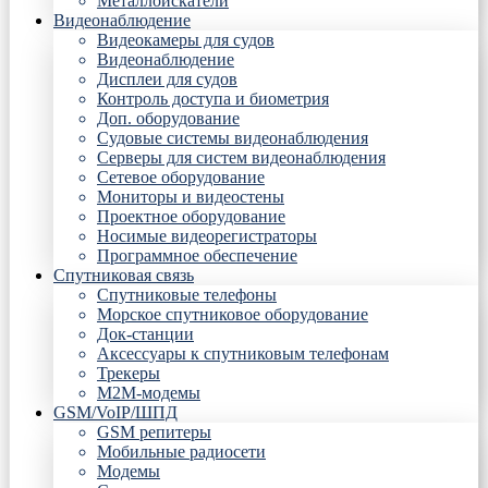
Металлоискатели
Видеонаблюдение
Видеокамеры для судов
Видеонаблюдение
Дисплеи для судов
Контроль доступа и биометрия
Доп. оборудование
Судовые системы видеонаблюдения
Серверы для систем видеонаблюдения
Сетевое оборудование
Мониторы и видеостены
Проектное оборудование
Носимые видеорегистраторы
Программное обеспечение
Спутниковая связь
Спутниковые телефоны
Морское спутниковое оборудование
Док-станции
Аксессуары к спутниковым телефонам
Трекеры
М2М-модемы
GSM/VoIP/ШПД
GSM репитеры
Мобильные радиосети
Модемы