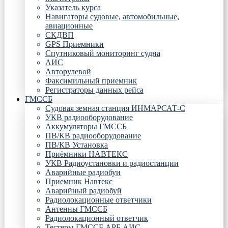
Указатель курса
Навигаторы судовые, автомобильные,
авиационные
СКДВП
GPS Приемники
Спутниковый мониторинг судна
АИС
Авторулевой
Факсимильный приемник
Регистраторы данных рейса
ГМССБ
Судовая земная станция ИНМАРСАТ-С
УКВ радиооборудование
Аккумуляторы ГМССБ
ПВ/КВ радиооборудование
ПВ/КВ Установка
Приёмники НАВТЕКС
УКВ Радиоустановки и радиостанции
Аварийные радиобуи
Приемник Навтекс
Аварийный радиобуй
Радиолокационные ответчики
Антенны ГМССБ
Радиолокационный ответчик
Тестеры ГМССБ АРБ АИС