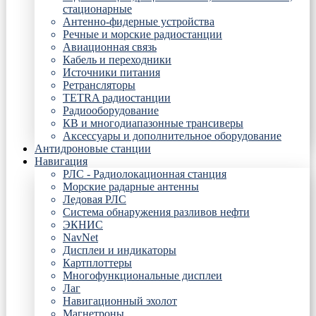
стационарные
Антенно-фидерные устройства
Речные и морские радиостанции
Авиационная связь
Кабель и переходники
Источники питания
Ретрансляторы
TETRA радиостанции
Радиооборудование
КВ и многодиапазонные трансиверы
Аксессуары и дополнительное оборудование
Антидроновые станции
Навигация
РЛС - Радиолокационная станция
Морские радарные антенны
Ледовая РЛС
Система обнаружения разливов нефти
ЭКНИС
NavNet
Дисплеи и индикаторы
Картплоттеры
Многофункциональные дисплеи
Лаг
Навигационный эхолот
Магнетроны