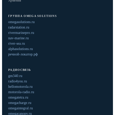
Армения
ГРУППА OMEGA SOLUTIONS
omegasolutions.ru
radarstation.ru
rivermarinepro.ru
nav-marine.ru
river-sea.ru
alphasolutions.ru
речной-локатор.рф
РАДИОСВЯЗЬ
gm340.ru
radio4you.ru
hellomotorola.ru
motorola-radio.ru
omegatetra.ru
omegacharge.ru
omegaintegral.ru
omegacanopy.ru