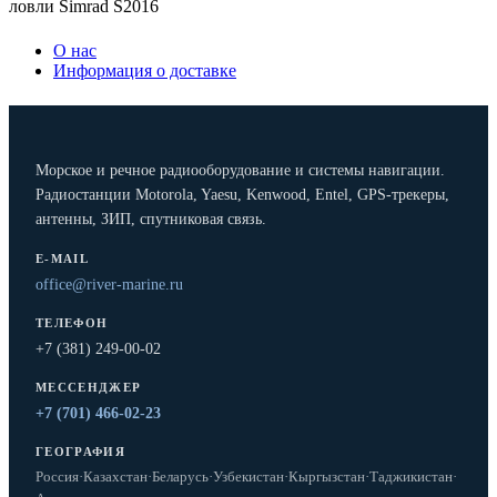
ловли Simrad S2016
О нас
Информация о доставке
Морское и речное радиооборудование и системы навигации.
Радиостанции Motorola, Yaesu, Kenwood, Entel, GPS-трекеры,
антенны, ЗИП, спутниковая связь.
E-MAIL
office@river-marine.ru
ТЕЛЕФОН
+7 (381) 249-00-02
МЕССЕНДЖЕР
+7 (701) 466-02-23
ГЕОГРАФИЯ
Россия
·
Казахстан
·
Беларусь
·
Узбекистан
·
Кыргызстан
·
Таджикистан
·