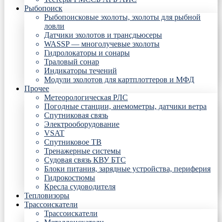
Рыбопоиск
Рыбопоисковые эхолоты, эхолоты для рыбной
ловли
Датчики эхолотов и трансдьюсеры
WASSP — многолучевые эхолоты
Гидролокаторы и сонары
Траловый сонар
Индикаторы течений
Модули эхолотов для картплоттеров и МФД
Прочее
Метеорологическая РЛС
Погодные станции, анемометры, датчики ветра
Спутниковая связь
Электрооборудование
VSAT
Спутниковое ТВ
Тренажерные системы
Судовая связь КВУ БТС
Блоки питания, зарядные устройства, периферия
Гидрокостюмы
Кресла судоводителя
Тепловизоры
Трассоискатели
Трассоискатели