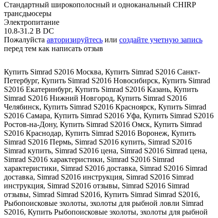
Стандартный широкополосный и одноканальный CHIRP
трансдьюсеры
Электропитание
10.8-31.2 В DC
Пожалуйста
авторизируйтесь
или
создайте учетную запись
перед тем как написать отзыв
Купить Simrad S2016 Москва
,
Купить Simrad S2016 Санкт-
Петербург
,
Купить Simrad S2016 Новосибирск
,
Купить Simrad
S2016 Екатеринбург
,
Купить Simrad S2016 Казань
,
Купить
Simrad S2016 Нижний Новгород
,
Купить Simrad S2016
Челябинск
,
Купить Simrad S2016 Красноярск
,
Купить Simrad
S2016 Самара
,
Купить Simrad S2016 Уфа
,
Купить Simrad S2016
Ростов-на-Дону
,
Купить Simrad S2016 Омск
,
Купить Simrad
S2016 Краснодар
,
Купить Simrad S2016 Воронеж
,
Купить
Simrad S2016 Пермь
,
Simrad S2016 купить
,
Simrad S2016
Simrad купить
,
Simrad S2016 цена
,
Simrad S2016 Simrad цена
,
Simrad S2016 характеристики
,
Simrad S2016 Simrad
характеристики
,
Simrad S2016 доставка
,
Simrad S2016 Simrad
доставка
,
Simrad S2016 инструкция
,
Simrad S2016 Simrad
инструкция
,
Simrad S2016 отзывы
,
Simrad S2016 Simrad
отзывы
,
Simrad Simrad S2016
,
Купить Simrad Simrad S2016
,
Рыбопоисковые эхолоты
,
эхолоты для рыбной ловли Simrad
S2016
,
Купить Рыбопоисковые эхолоты
,
эхолоты для рыбной