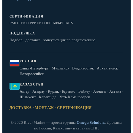
СЕРТИФИКАЦИЯ
РМРС
·
РКО
·
РРР
·
IMO
·
IEC 60945
·
IACS
ПОДДЕРЖКА
Подбор · доставка · консультация по подключению
РОССИЯ
Санкт-Петербург · Мурманск · Владивосток · Архангельск ·
Новороссийск
КАЗАХСТАН
Актау · Атырау · Курык · Баутино · Бейнеу · Алматы · Астана ·
Шымкент · Караганда · Усть-Каменогорск
ДОСТАВКА · МОНТАЖ · СЕРТИФИКАЦИЯ
© 2026 River Marine — проект группы
Omega Solutions
. Доставка
по России, Казахстану и странам СНГ.