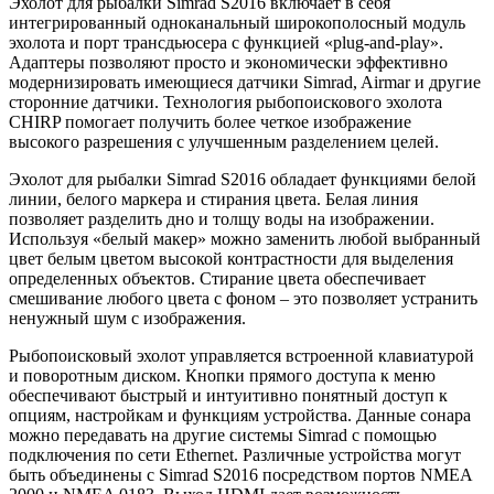
Эхолот для рыбалки Simrad S2016 включает в себя
интегрированный одноканальный широкополосный модуль
эхолота и порт трансдьюсера с функцией «plug-and-play».
Адаптеры позволяют просто и экономически эффективно
модернизировать имеющиеся датчики Simrad, Airmar и другие
сторонние датчики. Технология рыбопоискового эхолота
CHIRP помогает получить более четкое изображение
высокого разрешения с улучшенным разделением целей.
Эхолот для рыбалки Simrad S2016 обладает функциями белой
линии, белого маркера и стирания цвета. Белая линия
позволяет разделить дно и толщу воды на изображении.
Используя «белый макер» можно заменить любой выбранный
цвет белым цветом высокой контрастности для выделения
определенных объектов. Стирание цвета обеспечивает
смешивание любого цвета с фоном – это позволяет устранить
ненужный шум с изображения.
Рыбопоисковый эхолот управляется встроенной клавиатурой
и поворотным диском. Кнопки прямого доступа к меню
обеспечивают быстрый и интуитивно понятный доступ к
опциям, настройкам и функциям устройства. Данные сонара
можно передавать на другие системы Simrad с помощью
подключения по сети Ethernet. Различные устройства могут
быть объединены с Simrad S2016 посредством портов NMEA