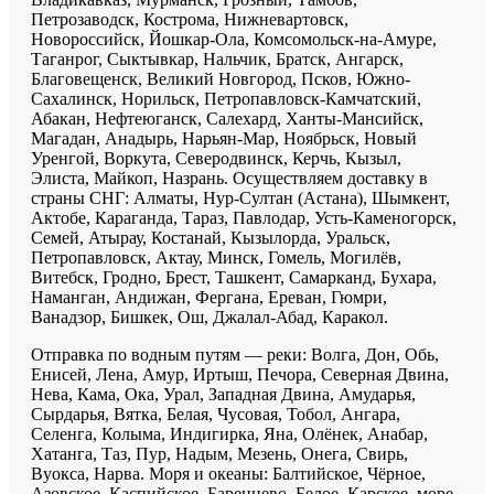
Петрозаводск, Кострома, Нижневартовск,
Новороссийск, Йошкар-Ола, Комсомольск-на-Амуре,
Таганрог, Сыктывкар, Нальчик, Братск, Ангарск,
Благовещенск, Великий Новгород, Псков, Южно-
Сахалинск, Норильск, Петропавловск-Камчатский,
Абакан, Нефтеюганск, Салехард, Ханты-Мансийск,
Магадан, Анадырь, Нарьян-Мар, Ноябрьск, Новый
Уренгой, Воркута, Северодвинск, Керчь, Кызыл,
Элиста, Майкоп, Назрань. Осуществляем доставку в
страны СНГ: Алматы, Нур-Султан (Астана), Шымкент,
Актобе, Караганда, Тараз, Павлодар, Усть-Каменогорск,
Семей, Атырау, Костанай, Кызылорда, Уральск,
Петропавловск, Актау, Минск, Гомель, Могилёв,
Витебск, Гродно, Брест, Ташкент, Самарканд, Бухара,
Наманган, Андижан, Фергана, Ереван, Гюмри,
Ванадзор, Бишкек, Ош, Джалал-Абад, Каракол.
Отправка по водным путям — реки: Волга, Дон, Обь,
Енисей, Лена, Амур, Иртыш, Печора, Северная Двина,
Нева, Кама, Ока, Урал, Западная Двина, Амударья,
Сырдарья, Вятка, Белая, Чусовая, Тобол, Ангара,
Селенга, Колыма, Индигирка, Яна, Олёнек, Анабар,
Хатанга, Таз, Пур, Надым, Мезень, Онега, Свирь,
Вуокса, Нарва. Моря и океаны: Балтийское, Чёрное,
Азовское, Каспийское, Баренцево, Белое, Карское, море