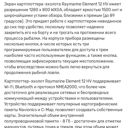
Экран картплоттера-эхолота Raymarine Element 12 HV имеет
разрешение 1280 х 800 WXGA, обладает яркостью 1500 нит и
широчайшими углами обзора, близкими к прямым (до 89
градусов). Это придает работе с картплоттером невиданное
до сих пор удобство, поскольку позволяет надежно
закрепить его на борту и не трогать на протяжении всего
процесса рыбалки. На корпусе прибора размещены
несколько кнопок, в числе которых есть три
программируемые пользователем для доступа к трем
наиболее часто используемым функциям, а также кнопка,
позволяющая зафиксировать текущее местоположение,
чтобы впоследствии можно было легко вернуться для
продолжения рыбной ловли.
Картплоттер-эхолот Raymarine Element 12 HV поддерживает
Wi-Fi, Bluetooth и протокол NMEA2000, что более чем
достаточно для реализации сетевых и беспроводных
коммуникаций между устройствами и пользователями.
Устройство поддерживает популярные картографические
пакеты Navionics и C-Map, позволяет создавать собственные
карты. Значительный объем внутренней
полупроводниковой памяти - 8 Гб - достаточен для отметки
маршрутов, путевых точек и треков, при этом объем может