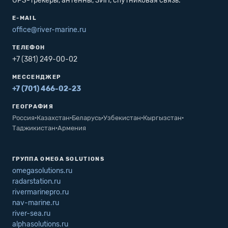
GPS-трекеры, антенны, ЗИП, спутниковая связь.
E-MAIL
office@river-marine.ru
ТЕЛЕФОН
+7 (381) 249-00-02
МЕССЕНДЖЕР
+7 (701) 466-02-23
ГЕОГРАФИЯ
Россия
·
Казахстан
·
Беларусь
·
Узбекистан
·
Кыргызстан
·
Таджикистан
·
Армения
ГРУППА OMEGA SOLUTIONS
omegasolutions.ru
radarstation.ru
rivermarinepro.ru
nav-marine.ru
river-sea.ru
alphasolutions.ru