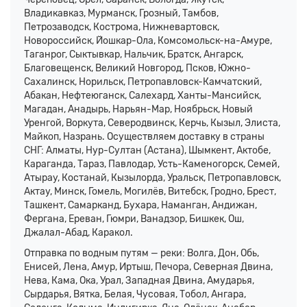
Владикавказ, Мурманск, Грозный, Тамбов,
Петрозаводск, Кострома, Нижневартовск,
Новороссийск, Йошкар-Ола, Комсомольск-на-Амуре,
Таганрог, Сыктывкар, Нальчик, Братск, Ангарск,
Благовещенск, Великий Новгород, Псков, Южно-
Сахалинск, Норильск, Петропавловск-Камчатский,
Абакан, Нефтеюганск, Салехард, Ханты-Мансийск,
Магадан, Анадырь, Нарьян-Мар, Ноябрьск, Новый
Уренгой, Воркута, Северодвинск, Керчь, Кызыл, Элиста,
Майкоп, Назрань. Осуществляем доставку в страны
СНГ: Алматы, Нур-Султан (Астана), Шымкент, Актобе,
Караганда, Тараз, Павлодар, Усть-Каменогорск, Семей,
Атырау, Костанай, Кызылорда, Уральск, Петропавловск,
Актау, Минск, Гомель, Могилёв, Витебск, Гродно, Брест,
Ташкент, Самарканд, Бухара, Наманган, Андижан,
Фергана, Ереван, Гюмри, Ванадзор, Бишкек, Ош,
Джалал-Абад, Каракол.
Отправка по водным путям — реки: Волга, Дон, Обь,
Енисей, Лена, Амур, Иртыш, Печора, Северная Двина,
Нева, Кама, Ока, Урал, Западная Двина, Амударья,
Сырдарья, Вятка, Белая, Чусовая, Тобол, Ангара,