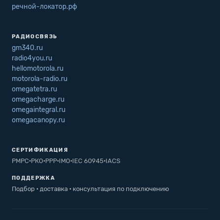
речной-локатор.рф
РАДИОСВЯЗЬ
gm340.ru
radio4you.ru
hellomotorola.ru
motorola-radio.ru
omegatetra.ru
omegacharge.ru
omegaintegral.ru
omegacanopy.ru
СЕРТИФИКАЦИЯ
РМРС
·
РКО
·
РРР
·
IMO
·
IEC 60945
·
IACS
ПОДДЕРЖКА
Подбор · доставка · консультация по подключению