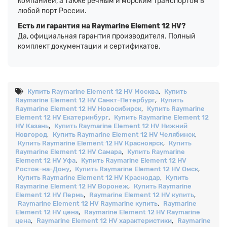
компанией, а также речным и морским транспортом в
любой порт России.
Есть ли гарантия на Raymarine Element 12 HV?
Да, официальная гарантия производителя. Полный
комплект документации и сертификатов.
Купить Raymarine Element 12 HV Москва
,
Купить
Raymarine Element 12 HV Санкт-Петербург
,
Купить
Raymarine Element 12 HV Новосибирск
,
Купить Raymarine
Element 12 HV Екатеринбург
,
Купить Raymarine Element 12
HV Казань
,
Купить Raymarine Element 12 HV Нижний
Новгород
,
Купить Raymarine Element 12 HV Челябинск
,
Купить Raymarine Element 12 HV Красноярск
,
Купить
Raymarine Element 12 HV Самара
,
Купить Raymarine
Element 12 HV Уфа
,
Купить Raymarine Element 12 HV
Ростов-на-Дону
,
Купить Raymarine Element 12 HV Омск
,
Купить Raymarine Element 12 HV Краснодар
,
Купить
Raymarine Element 12 HV Воронеж
,
Купить Raymarine
Element 12 HV Пермь
,
Raymarine Element 12 HV купить
,
Raymarine Element 12 HV Raymarine купить
,
Raymarine
Element 12 HV цена
,
Raymarine Element 12 HV Raymarine
цена
,
Raymarine Element 12 HV характеристики
,
Raymarine