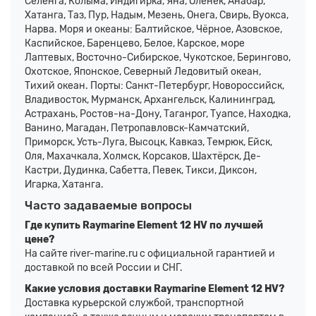
Селенга, Колыма, Индигирка, Яна, Олёнек, Анабар,
Хатанга, Таз, Пур, Надым, Мезень, Онега, Свирь, Вуокса,
Нарва. Моря и океаны: Балтийское, Чёрное, Азовское,
Каспийское, Баренцево, Белое, Карское, море
Лаптевых, Восточно-Сибирское, Чукотское, Берингово,
Охотское, Японское, Северный Ледовитый океан,
Тихий океан. Порты: Санкт-Петербург, Новороссийск,
Владивосток, Мурманск, Архангельск, Калининград,
Астрахань, Ростов-на-Дону, Таганрог, Туапсе, Находка,
Ванино, Магадан, Петропавловск-Камчатский,
Приморск, Усть-Луга, Высоцк, Кавказ, Темрюк, Ейск,
Оля, Махачкала, Холмск, Корсаков, Шахтёрск, Де-
Кастри, Дудинка, Сабетта, Певек, Тикси, Диксон,
Игарка, Хатанга.
Часто задаваемые вопросы
Где купить Raymarine Element 12 HV по лучшей
цене?
На сайте river-marine.ru с официальной гарантией и
доставкой по всей России и СНГ.
Какие условия доставки Raymarine Element 12 HV?
Доставка курьерской службой, транспортной