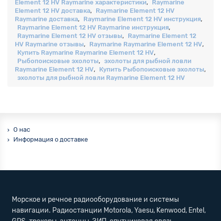
Element 12 HV Raymarine характеристики
,
Raymarine
Element 12 HV доставка
,
Raymarine Element 12 HV
Raymarine доставка
,
Raymarine Element 12 HV инструкция
,
Raymarine Element 12 HV Raymarine инструкция
,
Raymarine Element 12 HV отзывы
,
Raymarine Element 12
HV Raymarine отзывы
,
Raymarine Raymarine Element 12 HV
,
Купить Raymarine Raymarine Element 12 HV
,
Рыбопоисковые эхолоты
,
эхолоты для рыбной ловли
Raymarine Element 12 HV
,
Купить Рыбопоисковые эхолоты
,
эхолоты для рыбной ловли Raymarine Element 12 HV
О нас
Информация о доставке
Морское и речное радиооборудование и системы
навигации. Радиостанции Motorola, Yaesu, Kenwood, Entel,