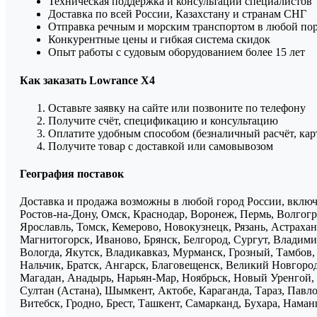
Техническая поддержка и консультации специалистов
Доставка по всей России, Казахстану и странам СНГ
Отправка речным и морским транспортом в любой по
Конкурентные цены и гибкая система скидок
Опыт работы с судовым оборудованием более 15 лет
Как заказать Lowrance X4
Оставьте заявку на сайте или позвоните по телефону
Получите счёт, спецификацию и консультацию
Оплатите удобным способом (безналичный расчёт, кар
Получите товар с доставкой или самовывозом
География поставок
Доставка и продажа возможны в любой город России, включа
Ростов-на-Дону, Омск, Краснодар, Воронеж, Пермь, Волгогра
Ярославль, Томск, Кемерово, Новокузнецк, Рязань, Астрахан
Магнитогорск, Иваново, Брянск, Белгород, Сургут, Владими
Вологда, Якутск, Владикавказ, Мурманск, Грозный, Тамбов
Нальчик, Братск, Ангарск, Благовещенск, Великий Новгоро
Магадан, Анадырь, Нарьян-Мар, Ноябрьск, Новый Уренгой, 
Султан (Астана), Шымкент, Актобе, Караганда, Тараз, Павло
Витебск, Гродно, Брест, Ташкент, Самарканд, Бухара, Нама