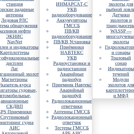
станция
ИНМАРСАТ-С
эхолоты для
рские радарные
УКВ
рыбной ловл
антенны
радиооборудование
Датчики
Ледовая РЛС
Аккумуляторы
эхолотов и
тема обнаружения
ГМССБ
трансдьюсер
разливов нефти
ПВ/КВ
WASSP —
ЭКНИС
радиооборудование
многолучевы
NavNet
ПВ/КВ Установка
эхолоты
плеи и индикаторы
Приёмники
Гидролокато
Картплоттеры
НАВТЕКС
и сонары
гофункциональные
УКВ
Траловый
дисплеи
Радиоустановки и
сонар
Лаг
радиостанции
Индикаторы
гационный эхолот
Аварийные
течений
Магнетроны
радиобуи
Модули
Указатель курса
Приемник Навтекс
эхолотов для
игаторы судовые,
Аварийный
картплоттеро
автомобильные,
радиобуй
и МФД
авиационные
Радиолокационные
СКДВП
ответчики
PS Приемники
Антенны ГМССБ
Спутниковый
Радиолокационный
ониторинг судна
ответчик
АИС
Тестеры ГМССБ
Авторулевой
АРБ АИС