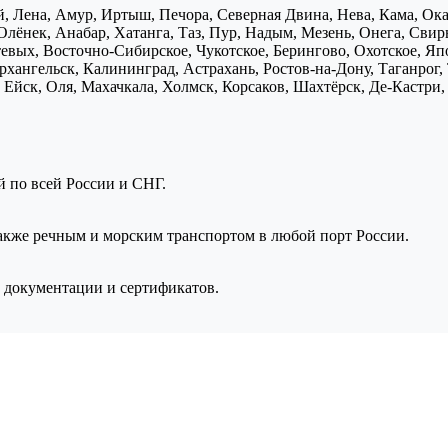
, Лена, Амур, Иртыш, Печора, Северная Двина, Нева, Кама, Ока,
Олёнек, Анабар, Хатанга, Таз, Пур, Надым, Мезень, Онега, Свирь
птевых, Восточно-Сибирское, Чукотское, Берингово, Охотское, Я
хангельск, Калининград, Астрахань, Ростов-на-Дону, Таганрог,
Ейск, Оля, Махачкала, Холмск, Корсаков, Шахтёрск, Де-Кастри, 
ой по всей России и СНГ.
также речным и морским транспортом в любой порт России.
 документации и сертификатов.