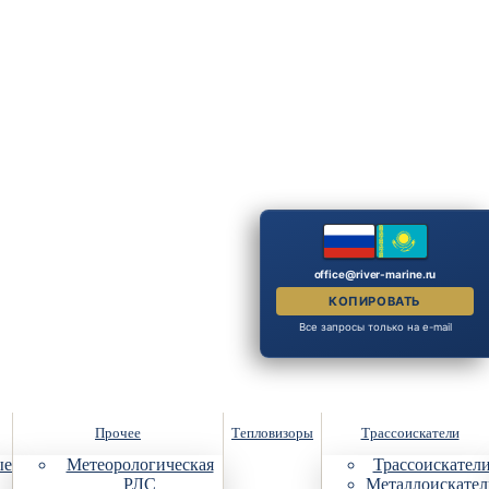
office@river-marine.ru
КОПИРОВАТЬ
Все запросы только на e-mail
Прочее
Тепловизоры
Трассоискатели
ые
Метеорологическая
Трассоискател
РЛС
Металлоискател