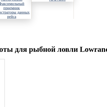
Факсимильный
приемник
истраторы данных
рейса
оты для рыбной ловли Lowran