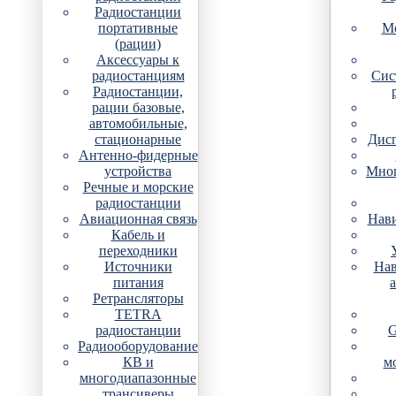
Радиостанции
портативные
Мо
(рации)
Аксессуары к
радиостанциям
Сис
Радиостанции,
рации базовые,
автомобильные,
стационарные
Дис
Антенно-фидерные
устройства
Мно
Речные и морские
радиостанции
Авиационная связь
Нави
Кабель и
переходники
Источники
Нав
питания
Ретрансляторы
TETRA
радиостанции
G
Радиооборудование
КВ и
м
многодиапазонные
трансиверы