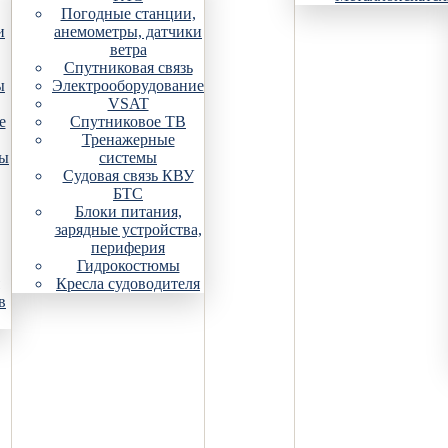
Погодные станции,
и
анемометры, датчики
ветра
Спутниковая связь
ы
Электрооборудование
VSAT
е
Спутниковое ТВ
Тренажерные
ры
системы
Судовая связь КВУ
БТС
Блоки питания,
зарядные устройства,
периферия
Гидрокостюмы
Кресла судоводителя
в