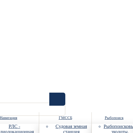
Навигация
ГМССБ
Рыбопоиск
РЛС -
Судовая земная
Рыбопоисков
диолокационная
станция
эхолоты,