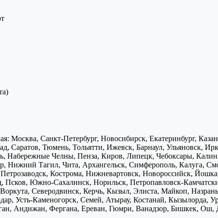
рт
та)
я: Москва, Санкт-Петербург, Новосибирск, Екатеринбург, Каза
д, Саратов, Тюмень, Тольятти, Ижевск, Барнаул, Ульяновск, Ирк
ь, Набережные Челны, Пенза, Киров, Липецк, Чебоксары, Калини
р, Нижний Тагил, Чита, Архангельск, Симферополь, Калуга, Смо
, Петрозаводск, Кострома, Нижневартовск, Новороссийск, Йошка
д, Псков, Южно-Сахалинск, Норильск, Петропавловск-Камчатск
Воркута, Северодвинск, Керчь, Кызыл, Элиста, Майкоп, Назран
дар, Усть-Каменогорск, Семей, Атырау, Костанай, Кызылорда, У
нган, Андижан, Фергана, Ереван, Гюмри, Ванадзор, Бишкек, Ош, 