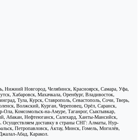
нь, Нижний Новгород, Челябинск, Красноярск, Самара, Уфа,
утск, Хабаровск, Махачкала, Оренбург, Владивосток,
нград, Тула, Курск, Ставрополь, Севастополь, Сочи, Тверь,
ленск, Волжский, Курган, Череповец, Орёл, Саранск,
р-Ола, Комсомольск-на-Амуре, Таганрог, Сыктывкар,
ий, Абакан, Нефтеюганск, Салехард, Ханты-Мансийск,
ь. Осуществляем доставку в страны СНГ: Алматы, Нур-
ральск, Петропавловск, Актау, Минск, Гомель, Могилёв,
Джалал-Абад, Каракол.