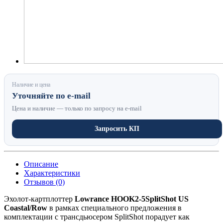
Наличие и цена
Уточняйте по e-mail
Цена и наличие — только по запросу на e-mail
Запросить КП
Описание
Характеристики
Отзывов (0)
Эхолот-картплоттер
Lowrance HOOK2-5
SplitShot US
Coastal/Row
в рамках специального предложения в
комплектации с трансдьюсером SplitShot порадует как