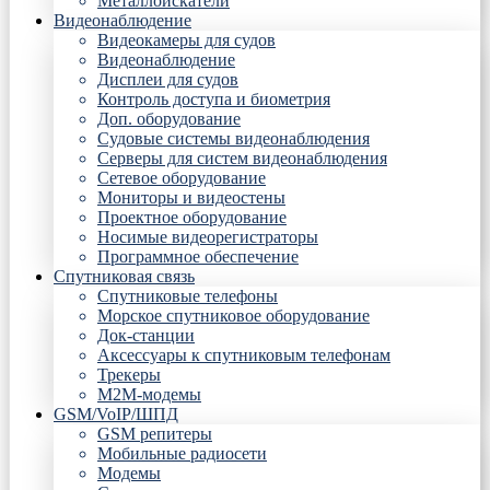
Металлоискатели
Видеонаблюдение
Видеокамеры для судов
Видеонаблюдение
Дисплеи для судов
Контроль доступа и биометрия
Доп. оборудование
Судовые системы видеонаблюдения
Серверы для систем видеонаблюдения
Сетевое оборудование
Мониторы и видеостены
Проектное оборудование
Носимые видеорегистраторы
Программное обеспечение
Спутниковая связь
Спутниковые телефоны
Морское спутниковое оборудование
Док-станции
Аксессуары к спутниковым телефонам
Трекеры
М2М-модемы
GSM/VoIP/ШПД
GSM репитеры
Мобильные радиосети
Модемы