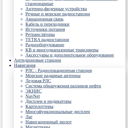
стационарные
Антенно-фидерные устройства
Речные и морские радиостанции
Авиационная связь
Кабель и переходники
Источники питания
Ретрансляторы
TETRA радиостанции
Радиооборудование
КВ и многодиапазонные трансиверы
Аксессуары и дополнительное оборудование
Антидроновые станции
Навигация
РЛС - Радиолокационная станция
Морские радарные антенны
Ледовая РЛС
Система обнаружения разливов нефти
ЭКНИС
NavNet
Дисплеи и индикаторы
Картплоттеры
Многофункциональные дисплеи
Лаг
Навигационный эхолот
Магнетроны