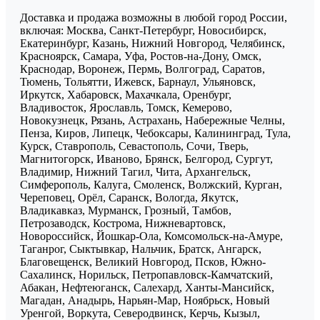
Доставка и продажа возможны в любой город России,
включая: Москва, Санкт-Петербург, Новосибирск,
Екатеринбург, Казань, Нижний Новгород, Челябинск,
Красноярск, Самара, Уфа, Ростов-на-Дону, Омск,
Краснодар, Воронеж, Пермь, Волгоград, Саратов,
Тюмень, Тольятти, Ижевск, Барнаул, Ульяновск,
Иркутск, Хабаровск, Махачкала, Оренбург,
Владивосток, Ярославль, Томск, Кемерово,
Новокузнецк, Рязань, Астрахань, Набережные Челны,
Пенза, Киров, Липецк, Чебоксары, Калининград, Тула,
Курск, Ставрополь, Севастополь, Сочи, Тверь,
Магнитогорск, Иваново, Брянск, Белгород, Сургут,
Владимир, Нижний Тагил, Чита, Архангельск,
Симферополь, Калуга, Смоленск, Волжский, Курган,
Череповец, Орёл, Саранск, Вологда, Якутск,
Владикавказ, Мурманск, Грозный, Тамбов,
Петрозаводск, Кострома, Нижневартовск,
Новороссийск, Йошкар-Ола, Комсомольск-на-Амуре,
Таганрог, Сыктывкар, Нальчик, Братск, Ангарск,
Благовещенск, Великий Новгород, Псков, Южно-
Сахалинск, Норильск, Петропавловск-Камчатский,
Абакан, Нефтеюганск, Салехард, Ханты-Мансийск,
Магадан, Анадырь, Нарьян-Мар, Ноябрьск, Новый
Уренгой, Воркута, Северодвинск, Керчь, Кызыл,