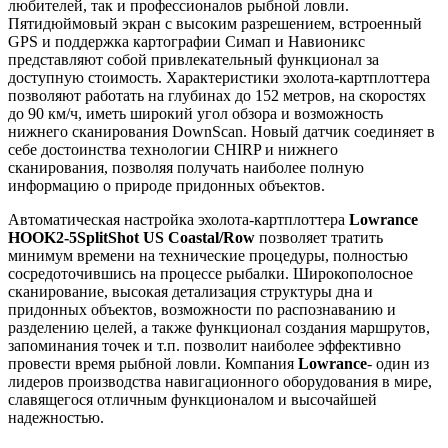
любителей, так и профессионалов рыбной ловли.
Пятидюймовый экран с высоким разрешением, встроенный
GPS и поддержка картографии Симап и Навионикс
представляют собой привлекательный функционал за
доступную стоимость. Характеристики эхолота-картплоттера
позволяют работать на глубинах до 152 метров, на скоростях
до 90 км/ч, иметь широкий угол обзора и возможность
нижнего сканирования DownScan. Новый датчик соединяет в
себе достоинства технологии CHIRP и нижнего
сканирования, позволяя получать наиболее полную
информацию о природе придонных объектов.
Автоматическая настройка эхолота-картплоттера
Lowrance
HOOK2-5
SplitShot US Coastal/Row
позволяет тратить
минимум времени на технические процедуры, полностью
сосредоточившись на процессе рыбалки. Широкополосное
сканирование, высокая детализация структуры дна и
придонных объектов, возможности по распознаванию и
разделению целей, а также функционал создания маршрутов,
запоминания точек и т.п. позволит наиболее эффективно
провести время рыбной ловли. Компания
Lowrance
- один из
лидеров производства навигационного оборудования в мире,
славящегося отличным функционалом и высочайшей
надежностью.