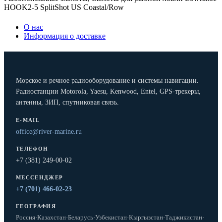
HOOK2-5 SplitShot US Coastal/Row
О нас
Информация о доставке
Морское и речное радиооборудование и системы навигации.
Радиостанции Motorola, Yaesu, Kenwood, Entel, GPS-трекеры,
антенны, ЗИП, спутниковая связь.
E-MAIL
office@river-marine.ru
ТЕЛЕФОН
+7 (381) 249-00-02
МЕССЕНДЖЕР
+7 (701) 466-02-23
ГЕОГРАФИЯ
Россия
·
Казахстан
·
Беларусь
·
Узбекистан
·
Кыргызстан
·
Таджикистан
·