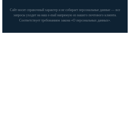
Сайт носит справочный характер и не собирает персональные данные — все
запросы уходят на наш e‑mail напрямую из вашего почтового клиента.
Соответствует требованиям закона «О персональных данных».