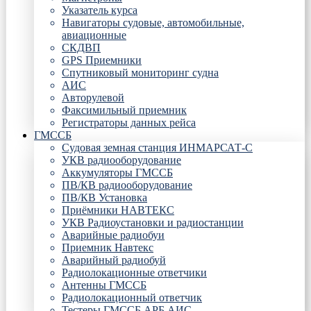
Указатель курса
Навигаторы судовые, автомобильные,
авиационные
СКДВП
GPS Приемники
Спутниковый мониторинг судна
АИС
Авторулевой
Факсимильный приемник
Регистраторы данных рейса
ГМССБ
Судовая земная станция ИНМАРСАТ-С
УКВ радиооборудование
Аккумуляторы ГМССБ
ПВ/КВ радиооборудование
ПВ/КВ Установка
Приёмники НАВТЕКС
УКВ Радиоустановки и радиостанции
Аварийные радиобуи
Приемник Навтекс
Аварийный радиобуй
Радиолокационные ответчики
Антенны ГМССБ
Радиолокационный ответчик
Тестеры ГМССБ АРБ АИС