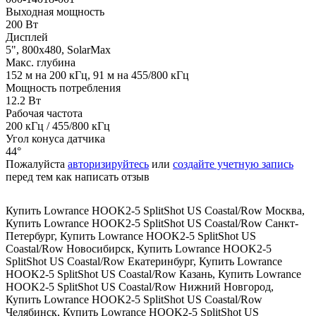
Выходная мощность
200 Вт
Дисплей
5", 800х480, SolarMax
Макс. глубина
152 м на 200 кГц, 91 м на 455/800 кГц
Мощность потребления
12.2 Вт
Рабочая частота
200 кГц / 455/800 кГц
Угол конуса датчика
44°
Пожалуйста
авторизируйтесь
или
создайте учетную запись
перед тем как написать отзыв
Купить Lowrance HOOK2-5 SplitShot US Coastal/Row Москва
,
Купить Lowrance HOOK2-5 SplitShot US Coastal/Row Санкт-
Петербург
,
Купить Lowrance HOOK2-5 SplitShot US
Coastal/Row Новосибирск
,
Купить Lowrance HOOK2-5
SplitShot US Coastal/Row Екатеринбург
,
Купить Lowrance
HOOK2-5 SplitShot US Coastal/Row Казань
,
Купить Lowrance
HOOK2-5 SplitShot US Coastal/Row Нижний Новгород
,
Купить Lowrance HOOK2-5 SplitShot US Coastal/Row
Челябинск
,
Купить Lowrance HOOK2-5 SplitShot US