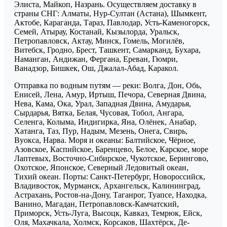
Элиста, Майкоп, Назрань. Осуществляем доставку в
страны СНГ: Алматы, Нур-Султан (Астана), Шымкент,
Актобе, Караганда, Тараз, Павлодар, Усть-Каменогорск,
Семей, Атырау, Костанай, Кызылорда, Уральск,
Петропавловск, Актау, Минск, Гомель, Могилёв,
Витебск, Гродно, Брест, Ташкент, Самарканд, Бухара,
Наманган, Андижан, Фергана, Ереван, Гюмри,
Ванадзор, Бишкек, Ош, Джалал-Абад, Каракол.
Отправка по водным путям — реки: Волга, Дон, Обь,
Енисей, Лена, Амур, Иртыш, Печора, Северная Двина,
Нева, Кама, Ока, Урал, Западная Двина, Амударья,
Сырдарья, Вятка, Белая, Чусовая, Тобол, Ангара,
Селенга, Колыма, Индигирка, Яна, Олёнек, Анабар,
Хатанга, Таз, Пур, Надым, Мезень, Онега, Свирь,
Вуокса, Нарва. Моря и океаны: Балтийское, Чёрное,
Азовское, Каспийское, Баренцево, Белое, Карское, море
Лаптевых, Восточно-Сибирское, Чукотское, Берингово,
Охотское, Японское, Северный Ледовитый океан,
Тихий океан. Порты: Санкт-Петербург, Новороссийск,
Владивосток, Мурманск, Архангельск, Калининград,
Астрахань, Ростов-на-Дону, Таганрог, Туапсе, Находка,
Ванино, Магадан, Петропавловск-Камчатский,
Приморск, Усть-Луга, Высоцк, Кавказ, Темрюк, Ейск,
Оля, Махачкала, Холмск, Корсаков, Шахтёрск, Де-