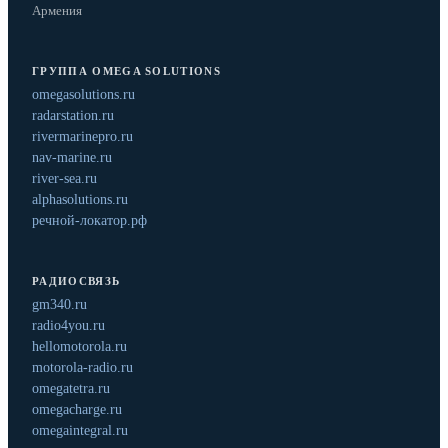
Армения
ГРУППА OMEGA SOLUTIONS
omegasolutions.ru
radarstation.ru
rivermarinepro.ru
nav-marine.ru
river-sea.ru
alphasolutions.ru
речной-локатор.рф
РАДИОСВЯЗЬ
gm340.ru
radio4you.ru
hellomotorola.ru
motorola-radio.ru
omegatetra.ru
omegacharge.ru
omegaintegral.ru