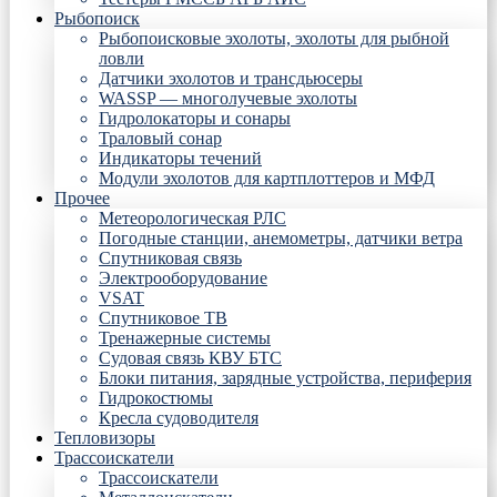
Рыбопоиск
Рыбопоисковые эхолоты, эхолоты для рыбной
ловли
Датчики эхолотов и трансдьюсеры
WASSP — многолучевые эхолоты
Гидролокаторы и сонары
Траловый сонар
Индикаторы течений
Модули эхолотов для картплоттеров и МФД
Прочее
Метеорологическая РЛС
Погодные станции, анемометры, датчики ветра
Спутниковая связь
Электрооборудование
VSAT
Спутниковое ТВ
Тренажерные системы
Судовая связь КВУ БТС
Блоки питания, зарядные устройства, периферия
Гидрокостюмы
Кресла судоводителя
Тепловизоры
Трассоискатели
Трассоискатели