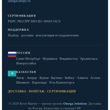
omegacanopy.ru
СЕРТИФИКАЦИЯ
РМРС
·
РКО
·
РРР
·
IMO
·
IEC 60945
·
IACS
ПОДДЕРЖКА
Подбор · доставка · консультация по подключению
РОССИЯ
Санкт-Петербург · Мурманск · Владивосток · Архангельск ·
Новороссийск
КАЗАХСТАН
Актау · Атырау · Курык · Баутино · Бейнеу · Алматы · Астана ·
Шымкент · Караганда · Усть-Каменогорск
ДОСТАВКА · МОНТАЖ · СЕРТИФИКАЦИЯ
© 2026 River Marine — проект группы
Omega Solutions
. Доставка
по России, Казахстану и странам СНГ.