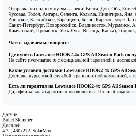
Отправка по водным путям — реки: Волга, Дон, Обь, Енисей
Чусовая, Тобол, Ангара, Селенга, Колыма, Индигирка, Яна, 
Азовское, Каспийское, Баренцево, Белое, Карское, море Ла
Санкт-Петербург, Новороссийск, Владивосток, Мурманск, Ар
Камчатский, Приморск, Усть-Луга, Высоцк, Кавказ, Темрюк, 
Часто задаваемые вопросы
Где купить Lowrance HOOK2-4x GPS All Season Pack по л
На сайте river-marine.ru с официальной гарантией и доставк
Какие условия доставки Lowrance HOOK2-4x GPS All Sea
Доставка курьерской службой, транспортной компанией, а 
Есть ли гарантия на Lowrance HOOK2-4x GPS All Season 
Да, официальная гарантия производителя. Полный комплект
Датчик
Bullet Skimmer
Дисплей
4.3", 480х272, SolarMax