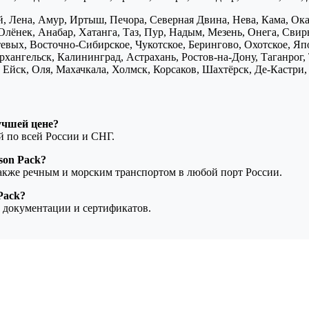
, Лена, Амур, Иртыш, Печора, Северная Двина, Нева, Кама, Ока,
Олёнек, Анабар, Хатанга, Таз, Пур, Надым, Мезень, Онега, Свирь
птевых, Восточно-Сибирское, Чукотское, Берингово, Охотское, Я
хангельск, Калининград, Астрахань, Ростов-на-Дону, Таганрог,
Ейск, Оля, Махачкала, Холмск, Корсаков, Шахтёрск, Де-Кастри, 
учшей цене?
ой по всей России и СНГ.
son Pack?
также речным и морским транспортом в любой порт России.
Pack?
 документации и сертификатов.