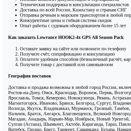
Техническая поддержка и консультации специалистов
Доставка по всей России, Казахстану и странам СНГ
Отправка речным и морским транспортом в любой по
Конкурентные цены и гибкая система скидок
Опыт работы с судовым оборудованием более 15 лет
Как заказать Lowrance HOOK2-4x GPS All Season Pack
Оставьте заявку на сайте или позвоните по телефону
Получите счёт, спецификацию и консультацию
Оплатите удобным способом (безналичный расчёт, кар
Получите товар с доставкой или самовывозом
География поставок
Доставка и продажа возможны в любой город России, включа
Ростов-на-Дону, Омск, Краснодар, Воронеж, Пермь, Волгогра
Ярославль, Томск, Кемерово, Новокузнецк, Рязань, Астрахан
Магнитогорск, Иваново, Брянск, Белгород, Сургут, Владими
Вологда, Якутск, Владикавказ, Мурманск, Грозный, Тамбов
Нальчик, Братск, Ангарск, Благовещенск, Великий Новгоро
Магадан, Анадырь, Нарьян-Мар, Ноябрьск, Новый Уренгой, 
Султан (Астана), Шымкент, Актобе, Караганда, Тараз, Павло
Витебск, Гродно, Брест, Ташкент, Самарканд, Бухара, Нама