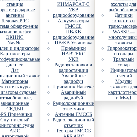
станция
ИНМАРСАТ-С
эхолоты для
рские радарные
УКВ
рыбной ловл
антенны
радиооборудование
Датчики
Ледовая РЛС
Аккумуляторы
эхолотов и
тема обнаружения
ГМССБ
трансдьюсер
разливов нефти
ПВ/КВ
WASSP —
ЭКНИС
радиооборудование
многолучевы
NavNet
ПВ/КВ Установка
эхолоты
плеи и индикаторы
Приёмники
Гидролокато
Картплоттеры
НАВТЕКС
и сонары
гофункциональные
УКВ
Траловый
дисплеи
Радиоустановки и
сонар
Лаг
радиостанции
Индикаторы
гационный эхолот
Аварийные
течений
Магнетроны
радиобуи
Модули
Указатель курса
Приемник Навтекс
эхолотов для
игаторы судовые,
Аварийный
картплоттеро
автомобильные,
радиобуй
и МФД
авиационные
Радиолокационные
СКДВП
ответчики
PS Приемники
Антенны ГМССБ
Спутниковый
Радиолокационный
ониторинг судна
ответчик
АИС
Тестеры ГМССБ
Авторулевой
АРБ АИС