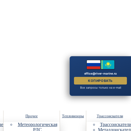
office@river-marine.ru
КОПИРОВАТЬ
Все запросы только на e-mail
Прочее
Тепловизоры
Трассоискатели
ые
Метеорологическая
Трассоискател
РЛС
Металлоискател