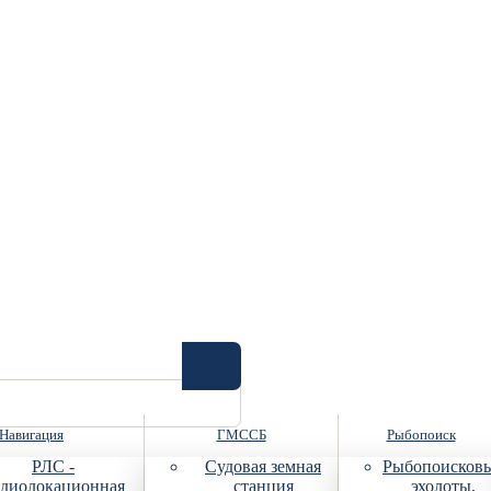
Навигация
ГМССБ
Рыбопоиск
РЛС -
Судовая земная
Рыбопоисков
диолокационная
станция
эхолоты,