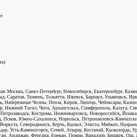
рт
та)
я: Москва, Санкт-Петербург, Новосибирск, Екатеринбург, Каза
д, Саратов, Тюмень, Тольятти, Ижевск, Барнаул, Ульяновск, Ирк
ь, Набережные Челны, Пенза, Киров, Липецк, Чебоксары, Калини
р, Нижний Тагил, Чита, Архангельск, Симферополь, Калуга, Смо
, Петрозаводск, Кострома, Нижневартовск, Новороссийск, Йошка
д, Псков, Южно-Сахалинск, Норильск, Петропавловск-Камчатск
Воркута, Северодвинск, Керчь, Кызыл, Элиста, Майкоп, Назран
дар, Усть-Каменогорск, Семей, Атырау, Костанай, Кызылорда, У
нган, Андижан, Фергана, Ереван, Гюмри, Ванадзор, Бишкек, Ош, 