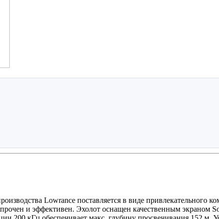
оизводства Lowrance поставляется в виде привлекательного ком
прочен и эффективен. Эхолот оснащен качественным экраном Sol
ии 200 кГц обеспечивает макс. глубину просвечивания 152 м. У