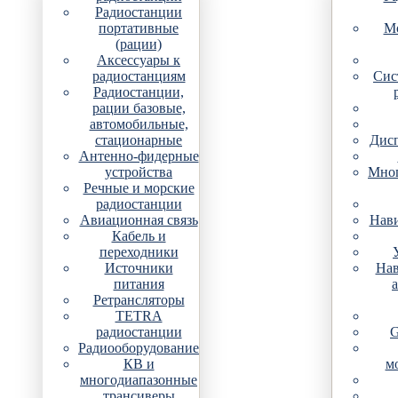
Радиостанции
портативные
Мо
(рации)
Аксессуары к
радиостанциям
Сис
Радиостанции,
рации базовые,
автомобильные,
стационарные
Дис
Антенно-фидерные
устройства
Мно
Речные и морские
радиостанции
Авиационная связь
Нави
Кабель и
переходники
Источники
Нав
питания
Ретрансляторы
TETRA
радиостанции
G
Радиооборудование
КВ и
м
многодиапазонные
трансиверы