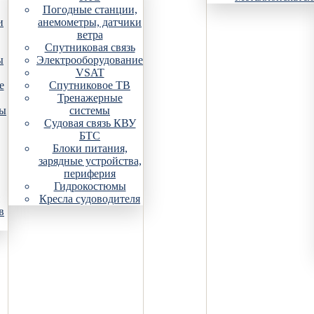
Погодные станции,
и
анемометры, датчики
ветра
Спутниковая связь
ы
Электрооборудование
VSAT
е
Спутниковое ТВ
Тренажерные
ры
системы
Судовая связь КВУ
БТС
Блоки питания,
зарядные устройства,
периферия
Гидрокостюмы
Кресла судоводителя
в