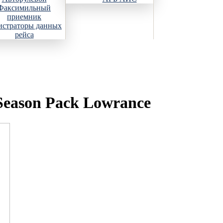
Факсимильный
приемник
истраторы данных
рейса
eason Pack Lowrance