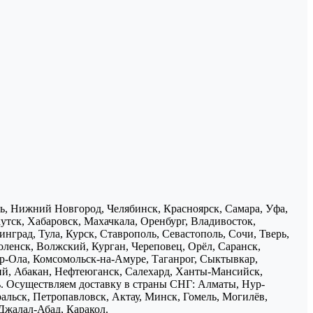
нь, Нижний Новгород, Челябинск, Красноярск, Самара, Уфа,
утск, Хабаровск, Махачкала, Оренбург, Владивосток,
нград, Тула, Курск, Ставрополь, Севастополь, Сочи, Тверь,
ленск, Волжский, Курган, Череповец, Орёл, Саранск,
р-Ола, Комсомольск-на-Амуре, Таганрог, Сыктывкар,
ий, Абакан, Нефтеюганск, Салехард, Ханты-Мансийск,
ь. Осуществляем доставку в страны СНГ: Алматы, Нур-
ральск, Петропавловск, Актау, Минск, Гомель, Могилёв,
Джалал-Абад, Каракол.