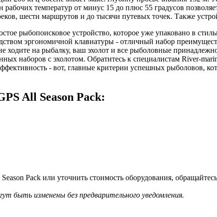
рабочих температур от минус 15 до плюс 55 градусов позволяет
ков, шести маршрутов и до тысячи путевых точек. Также устро
простое рыбопоисковое устройство, которое уже упаковано в с
дством эргономичной клавиатуры - отличный набор преимуществ
не ходите на рыбалку, ваш эхолот и все рыболовные принадлежнос
нных наборов с эхолотом. Обратитесь к специалистам River-mari
ффективность - вот, главные критерии успешных рыболовов, ко
S All Season Pack:
Season Pack или уточнить стоимость оборудования, обращайтес
гут быть изменены без предварительного уведомления.