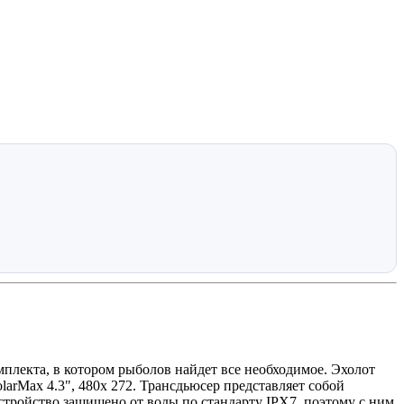
плекта, в котором рыболов найдет все необходимое. Эхолот
arMax 4.3", 480х 272. Трансдьюсер представляет собой
стройство защищено от воды по стандарту IPX7, поэтому с ним