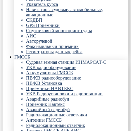
Указатель курса
Навигаторы судовые, автомобильные,
авиационные
СКДВП
GPS Приемники
Спутниковый мониторинг судна
АИС
Авторулевой
Факсимильный приемник
Регистраторы данных рейса
ГМССБ
Судовая земная станция ИНМАРСАТ-С
УКВ радиооборудование
Аккумуляторы ГМССБ
ПВ/КВ радиооборудование
ПВ/КВ Установка
Приёмники НАВТЕКС
УКВ Радиоустановки и радиостанции
Аварийные радиобуи
Приемник Навтекс
Аварийный радиобуй
Радиолокационные ответчики
Антенны ГМССБ
Радиолокационный ответчик
Тестеры ГМССБ АРБ АИС