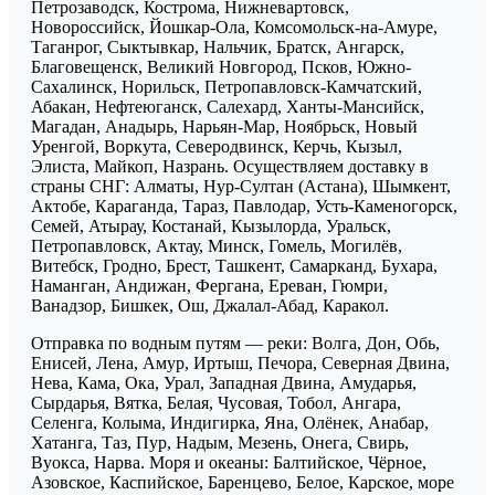
Петрозаводск, Кострома, Нижневартовск,
Новороссийск, Йошкар-Ола, Комсомольск-на-Амуре,
Таганрог, Сыктывкар, Нальчик, Братск, Ангарск,
Благовещенск, Великий Новгород, Псков, Южно-
Сахалинск, Норильск, Петропавловск-Камчатский,
Абакан, Нефтеюганск, Салехард, Ханты-Мансийск,
Магадан, Анадырь, Нарьян-Мар, Ноябрьск, Новый
Уренгой, Воркута, Северодвинск, Керчь, Кызыл,
Элиста, Майкоп, Назрань. Осуществляем доставку в
страны СНГ: Алматы, Нур-Султан (Астана), Шымкент,
Актобе, Караганда, Тараз, Павлодар, Усть-Каменогорск,
Семей, Атырау, Костанай, Кызылорда, Уральск,
Петропавловск, Актау, Минск, Гомель, Могилёв,
Витебск, Гродно, Брест, Ташкент, Самарканд, Бухара,
Наманган, Андижан, Фергана, Ереван, Гюмри,
Ванадзор, Бишкек, Ош, Джалал-Абад, Каракол.
Отправка по водным путям — реки: Волга, Дон, Обь,
Енисей, Лена, Амур, Иртыш, Печора, Северная Двина,
Нева, Кама, Ока, Урал, Западная Двина, Амударья,
Сырдарья, Вятка, Белая, Чусовая, Тобол, Ангара,
Селенга, Колыма, Индигирка, Яна, Олёнек, Анабар,
Хатанга, Таз, Пур, Надым, Мезень, Онега, Свирь,
Вуокса, Нарва. Моря и океаны: Балтийское, Чёрное,
Азовское, Каспийское, Баренцево, Белое, Карское, море