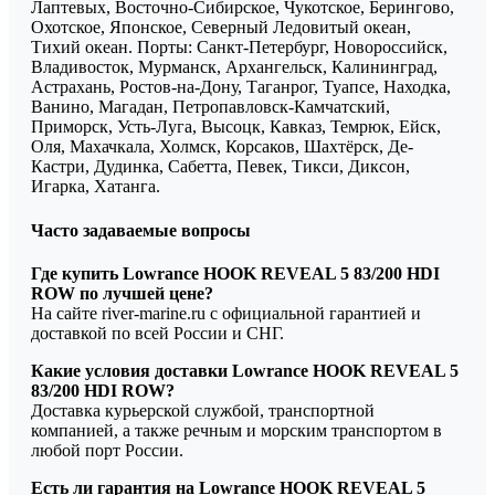
Лаптевых, Восточно-Сибирское, Чукотское, Берингово,
Охотское, Японское, Северный Ледовитый океан,
Тихий океан. Порты: Санкт-Петербург, Новороссийск,
Владивосток, Мурманск, Архангельск, Калининград,
Астрахань, Ростов-на-Дону, Таганрог, Туапсе, Находка,
Ванино, Магадан, Петропавловск-Камчатский,
Приморск, Усть-Луга, Высоцк, Кавказ, Темрюк, Ейск,
Оля, Махачкала, Холмск, Корсаков, Шахтёрск, Де-
Кастри, Дудинка, Сабетта, Певек, Тикси, Диксон,
Игарка, Хатанга.
Часто задаваемые вопросы
Где купить Lowrance HOOK REVEAL 5 83/200 HDI
ROW по лучшей цене?
На сайте river-marine.ru с официальной гарантией и
доставкой по всей России и СНГ.
Какие условия доставки Lowrance HOOK REVEAL 5
83/200 HDI ROW?
Доставка курьерской службой, транспортной
компанией, а также речным и морским транспортом в
любой порт России.
Есть ли гарантия на Lowrance HOOK REVEAL 5