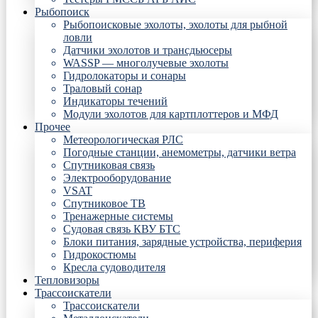
Рыбопоиск
Рыбопоисковые эхолоты, эхолоты для рыбной
ловли
Датчики эхолотов и трансдьюсеры
WASSP — многолучевые эхолоты
Гидролокаторы и сонары
Траловый сонар
Индикаторы течений
Модули эхолотов для картплоттеров и МФД
Прочее
Метеорологическая РЛС
Погодные станции, анемометры, датчики ветра
Спутниковая связь
Электрооборудование
VSAT
Спутниковое ТВ
Тренажерные системы
Судовая связь КВУ БТС
Блоки питания, зарядные устройства, периферия
Гидрокостюмы
Кресла судоводителя
Тепловизоры
Трассоискатели
Трассоискатели