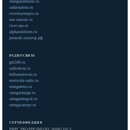
omegasolutions.ru
radarstation.ru
rivermarinepro.ru
nav-marine.ru
river-sea.ru
alphasolutions.ru
речной-локатор.рф
РАДИОСВЯЗЬ
gm340.ru
radio4you.ru
hellomotorola.ru
motorola-radio.ru
omegatetra.ru
omegacharge.ru
omegaintegral.ru
omegacanopy.ru
СЕРТИФИКАЦИЯ
РМРС
·
РКО
·
РРР
·
IMO
·
IEC 60945
·
IACS