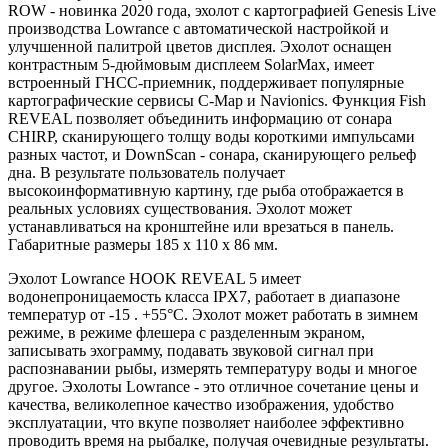
ROW - новинка 2020 года, эхолот с картографией Genesis Live
производства Lowrance с автоматической настройкой и
улучшенной палитрой цветов дисплея. Эхолот оснащен
контрастным 5-дюймовым дисплеем SolarMax, имеет
встроенный ГНСС-приемник, поддерживает популярные
картографические сервисы C-Map и Navionics. Функция Fish
REVEAL позволяет объединить информацию от сонара
CHIRP, сканирующего толщу воды короткими импульсами
разных частот, и DownScan - сонара, сканирующего рельеф
дна. В результате пользователь получает
высокоинформативную картину, где рыба отображается в
реальных условиях существования. Эхолот может
устанавливаться на кронштейне или врезаться в панель.
Габаритные размеры 185 х 110 х 86 мм.
Эхолот Lowrance HOOK REVEAL 5 имеет
водонепроницаемость класса IPX7, работает в диапазоне
температур от -15 . +55°C. Эхолот может работать в зимнем
режиме, в режиме флешера с разделенным экраном,
записывать эхограмму, подавать звуковой сигнал при
распознавании рыбы, измерять температуру воды и многое
другое. Эхолоты Lowrance - это отличное сочетание цены и
качества, великолепное качество изображения, удобство
эксплуатации, что вкупе позволяет наиболее эффективно
проводить время на рыбалке, получая очевидные результаты.