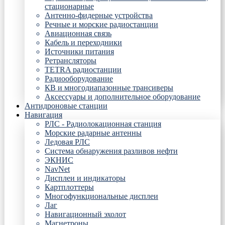
стационарные
Антенно-фидерные устройства
Речные и морские радиостанции
Авиационная связь
Кабель и переходники
Источники питания
Ретрансляторы
TETRA радиостанции
Радиооборудование
КВ и многодиапазонные трансиверы
Аксессуары и дополнительное оборудование
Антидроновые станции
Навигация
РЛС - Радиолокационная станция
Морские радарные антенны
Ледовая РЛС
Система обнаружения разливов нефти
ЭКНИС
NavNet
Дисплеи и индикаторы
Картплоттеры
Многофункциональные дисплеи
Лаг
Навигационный эхолот
Магнетроны