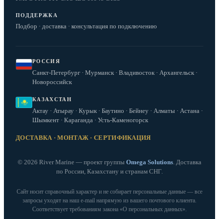
ПОДДЕРЖКА
Подбор · доставка · консультация по подключению
РОССИЯ
Санкт-Петербург · Мурманск · Владивосток · Архангельск ·
Новороссийск
КАЗАХСТАН
Актау · Атырау · Курык · Баутино · Бейнеу · Алматы · Астана ·
Шымкент · Караганда · Усть-Каменогорск
ДОСТАВКА · МОНТАЖ · СЕРТИФИКАЦИЯ
© 2026 River Marine — проект группы
Omega Solutions
. Доставка
по России, Казахстану и странам СНГ.
Сайт носит справочный характер и не собирает персональные данные — все
запросы уходят на наш e‑mail напрямую из вашего почтового клиента.
Соответствует требованиям закона «О персональных данных».