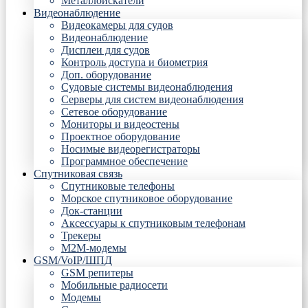
Металлоискатели
Видеонаблюдение
Видеокамеры для судов
Видеонаблюдение
Дисплеи для судов
Контроль доступа и биометрия
Доп. оборудование
Судовые системы видеонаблюдения
Серверы для систем видеонаблюдения
Сетевое оборудование
Мониторы и видеостены
Проектное оборудование
Носимые видеорегистраторы
Программное обеспечение
Спутниковая связь
Спутниковые телефоны
Морское спутниковое оборудование
Док-станции
Аксессуары к спутниковым телефонам
Трекеры
М2М-модемы
GSM/VoIP/ШПД
GSM репитеры
Мобильные радиосети
Модемы