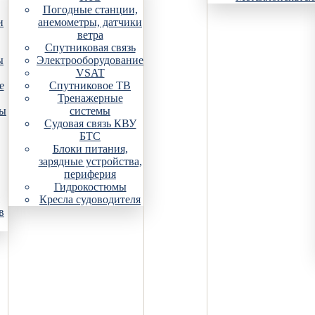
Погодные станции,
и
анемометры, датчики
ветра
Спутниковая связь
ы
Электрооборудование
VSAT
е
Спутниковое ТВ
Тренажерные
ры
системы
Судовая связь КВУ
БТС
Блоки питания,
зарядные устройства,
периферия
Гидрокостюмы
Кресла судоводителя
в