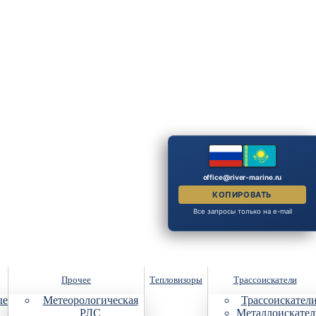
office@river-marine.ru
КОПИРОВАТЬ
Все запросы только на e-mail
Прочее
Тепловизоры
Трассоискатели
ые
Метеорологическая
Трассоискател
РЛС
Металлоискател