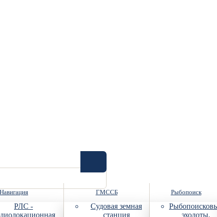
Навигация
ГМССБ
Рыбопоиск
РЛС -
Судовая земная
Рыбопоисков
диолокационная
станция
эхолоты,