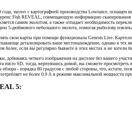
года, эхолот с картографией производства Lowrance, оснащен 
оуренс Fish REVEAL, совмещающую информацию сканирования д
вляется самим эхолотом, а также отпадает необходимость пере
цию 5-дюймового небольшого эхолота, помогая рыболову извлек
ять свои карты при помощи функционала Genesis Live. Картп
пывающе детализировать ваше местонахождение, однако в тех ме
 более, если вы регулярно бываете в этих местах и не хотели б
, добиваясь четкого изображения на дисплее без вашего участ
 micro SD, тогда, вернувшись домой, вы сможете просмотреть в
лы обзора - порядка 80 градусов с любой стороны, что, кстати, п
 потребляет не более 0.9 А в режиме максимальной мощности пр
EAL 5: