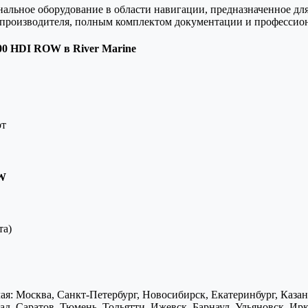
ое оборудование в области навигации, предназначенное для 
й производителя, полным комплектом документации и профессио
0 HDI ROW в River Marine
рт
OW
та)
я: Москва, Санкт-Петербург, Новосибирск, Екатеринбург, Каза
д, Саратов, Тюмень, Тольятти, Ижевск, Барнаул, Ульяновск, Ирк