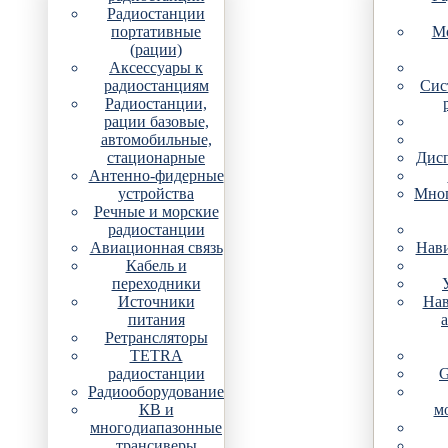
Радиостанции
портативные
Мо
(рации)
Аксессуары к
радиостанциям
Сис
Радиостанции,
рации базовые,
автомобильные,
стационарные
Дис
Антенно-фидерные
устройства
Мно
Речные и морские
радиостанции
Авиационная связь
Нави
Кабель и
переходники
Источники
Нав
питания
Ретрансляторы
TETRA
радиостанции
G
Радиооборудование
КВ и
м
многодиапазонные
трансиверы