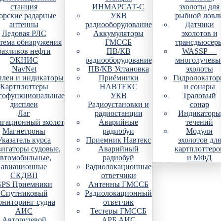
станция
ИНМАРСАТ-С
эхолоты для
рские радарные
УКВ
рыбной ловл
антенны
радиооборудование
Датчики
Ледовая РЛС
Аккумуляторы
эхолотов и
тема обнаружения
ГМССБ
трансдьюсер
разливов нефти
ПВ/КВ
WASSP —
ЭКНИС
радиооборудование
многолучевы
NavNet
ПВ/КВ Установка
эхолоты
плеи и индикаторы
Приёмники
Гидролокато
Картплоттеры
НАВТЕКС
и сонары
гофункциональные
УКВ
Траловый
дисплеи
Радиоустановки и
сонар
Лаг
радиостанции
Индикаторы
гационный эхолот
Аварийные
течений
Магнетроны
радиобуи
Модули
Указатель курса
Приемник Навтекс
эхолотов для
игаторы судовые,
Аварийный
картплоттеро
автомобильные,
радиобуй
и МФД
авиационные
Радиолокационные
СКДВП
ответчики
PS Приемники
Антенны ГМССБ
Спутниковый
Радиолокационный
ониторинг судна
ответчик
АИС
Тестеры ГМССБ
Авторулевой
АРБ АИС