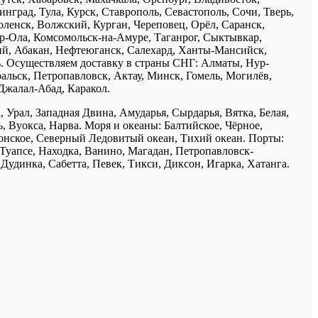
нград, Тула, Курск, Ставрополь, Севастополь, Сочи, Тверь,
ленск, Волжский, Курган, Череповец, Орёл, Саранск,
р-Ола, Комсомольск-на-Амуре, Таганрог, Сыктывкар,
ий, Абакан, Нефтеюганск, Салехард, Ханты-Мансийск,
ь. Осуществляем доставку в страны СНГ: Алматы, Нур-
ральск, Петропавловск, Актау, Минск, Гомель, Могилёв,
Джалал-Абад, Каракол.
 Урал, Западная Двина, Амударья, Сырдарья, Вятка, Белая,
, Вуокса, Нарва. Моря и океаны: Балтийское, Чёрное,
понское, Северный Ледовитый океан, Тихий океан. Порты:
 Туапсе, Находка, Ванино, Магадан, Петропавловск-
Дудинка, Сабетта, Певек, Тикси, Диксон, Игарка, Хатанга.