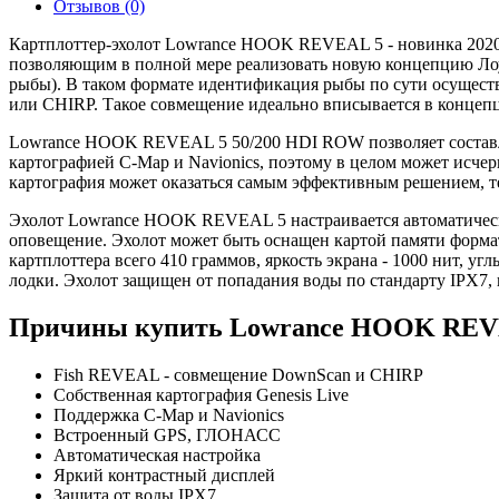
Отзывов (0)
Картплоттер-эхолот Lowrance HOOK REVEAL 5 - новинка 2020 
позволяющим в полной мере реализовать новую концепцию Л
рыбы). В таком формате идентификация рыбы по сути осущест
или CHIRP. Такое совмещение идеально вписывается в концеп
Lowrance HOOK REVEAL 5 50/200 HDI ROW позволяет составл
картографией C-Map и Navionics, поэтому в целом может исчер
картография может оказаться самым эффективным решением, тем
Эхолот Lowrance HOOK REVEAL 5 настраивается автоматически
оповещение. Эхолот может быть оснащен картой памяти формата
картплоттера всего 410 граммов, яркость экрана - 1000 нит, уг
лодки. Эхолот защищен от попадания воды по стандарту IPX7,
Причины купить Lowrance HOOK REV
Fish REVEAL - совмещение DownScan и CHIRP
Собственная картография Genesis Live
Поддержка C-Map и Navionics
Встроенный GPS, ГЛОНАСС
Автоматическая настройка
Яркий контрастный дисплей
Защита от воды IPX7