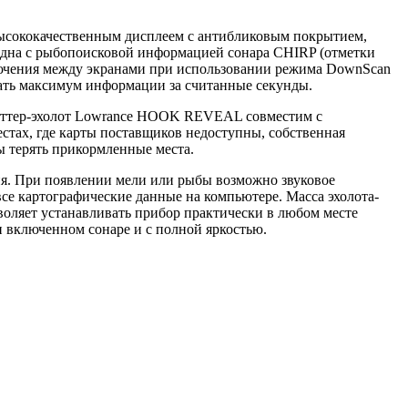
высококачественным дисплеем с антибликовым покрытием,
на с рыбопоисковой информацией сонара CHIRP (отметки
ключения между экранами при использовании режима DownScan
ать максимум информации за считанные секунды.
лоттер-эхолот Lowrance HOOK REVEAL совместим с
стах, где карты поставщиков недоступны, собственная
ы терять прикормленные места.
ия. При появлении мели или рыбы возможно звуковое
се картографические данные на компьютере. Масса эхолота-
озволяет устанавливать прибор практически в любом месте
и включенном сонаре и с полной яркостью.