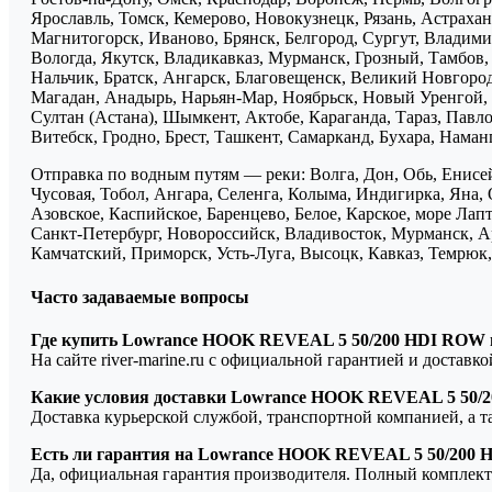
Ярославль, Томск, Кемерово, Новокузнецк, Рязань, Астрахан
Магнитогорск, Иваново, Брянск, Белгород, Сургут, Владими
Вологда, Якутск, Владикавказ, Мурманск, Грозный, Тамбов
Нальчик, Братск, Ангарск, Благовещенск, Великий Новгоро
Магадан, Анадырь, Нарьян-Мар, Ноябрьск, Новый Уренгой, 
Султан (Астана), Шымкент, Актобе, Караганда, Тараз, Павло
Витебск, Гродно, Брест, Ташкент, Самарканд, Бухара, Нама
Отправка по водным путям — реки: Волга, Дон, Обь, Енисей
Чусовая, Тобол, Ангара, Селенга, Колыма, Индигирка, Яна, 
Азовское, Каспийское, Баренцево, Белое, Карское, море Ла
Санкт-Петербург, Новороссийск, Владивосток, Мурманск, Ар
Камчатский, Приморск, Усть-Луга, Высоцк, Кавказ, Темрюк, 
Часто задаваемые вопросы
Где купить Lowrance HOOK REVEAL 5 50/200 HDI ROW 
На сайте river-marine.ru с официальной гарантией и доставк
Какие условия доставки Lowrance HOOK REVEAL 5 50/
Доставка курьерской службой, транспортной компанией, а 
Есть ли гарантия на Lowrance HOOK REVEAL 5 50/200
Да, официальная гарантия производителя. Полный комплект