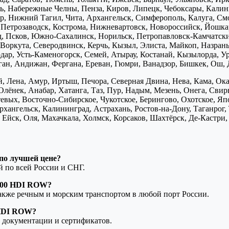
ь, Набережные Челны, Пенза, Киров, Липецк, Чебоксары, Калини
р, Нижний Тагил, Чита, Архангельск, Симферополь, Калуга, Смо
, Петрозаводск, Кострома, Нижневартовск, Новороссийск, Йошка
д, Псков, Южно-Сахалинск, Норильск, Петропавловск-Камчатск
Воркута, Северодвинск, Керчь, Кызыл, Элиста, Майкоп, Назран
дар, Усть-Каменогорск, Семей, Атырау, Костанай, Кызылорда, У
нган, Андижан, Фергана, Ереван, Гюмри, Ванадзор, Бишкек, Ош, 
, Лена, Амур, Иртыш, Печора, Северная Двина, Нева, Кама, Ока,
Олёнек, Анабар, Хатанга, Таз, Пур, Надым, Мезень, Онега, Свирь
птевых, Восточно-Сибирское, Чукотское, Берингово, Охотское, Я
хангельск, Калининград, Астрахань, Ростов-на-Дону, Таганрог,
Ейск, Оля, Махачкала, Холмск, Корсаков, Шахтёрск, Де-Кастри, 
по лучшей цене?
ой по всей России и СНГ.
200 HDI ROW?
также речным и морским транспортом в любой порт России.
 HDI ROW?
 документации и сертификатов.