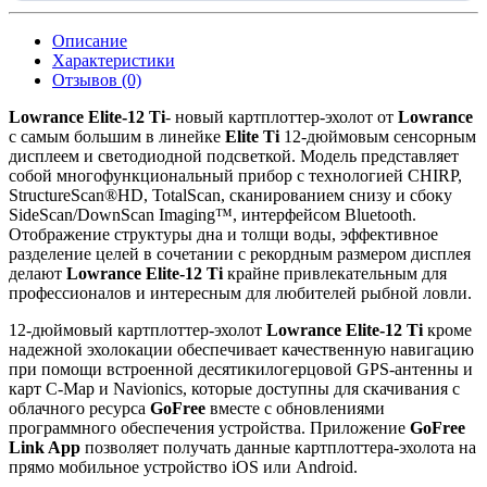
Описание
Характеристики
Отзывов (0)
Lowrance Elite-12 Ti
- новый картплоттер-эхолот от
Lowrance
c самым большим в линейке
Elite Ti
12-дюймовым сенсорным
дисплеем и светодиодной подсветкой. Модель представляет
собой многофункциональный прибор с технологией CHIRP,
StructureScan®HD, TotalScan, сканированием снизу и сбоку
SideScan/DownScan Imaging™, интерфейсом Bluetooth.
Отображение структуры дна и толщи воды, эффективное
разделение целей в сочетании с рекордным размером дисплея
делают
Lowrance Elite-12 Ti
крайне привлекательным для
профессионалов и интересным для любителей рыбной ловли.
12-дюймовый картплоттер-эхолот
Lowrance Elite-12 Ti
кроме
надежной эхолокации обеспечивает качественную навигацию
при помощи встроенной десятикилогерцовой GPS-антенны и
карт C-Map и Navionics, которые доступны для скачивания с
облачного ресурса
GoFree
вместе с обновлениями
программного обеспечения устройства. Приложение
GoFree
Link App
позволяет получать данные картплоттера-эхолота на
прямо мобильное устройство iOS или Android.