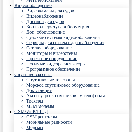
Металлоискатели
Видеонаблюдение
Видеокамеры для судов
Видеонаблюдение
Дисплеи для судов
Контроль доступа и биометрия
Доп. оборудование
Судовые системы видеонаблюдения
Серверы для систем видеонаблюдения
Сетевое оборудование
Мониторы и видеостены
Проектное оборудование
Носимые видеорегистраторы
Программное обеспечение
Спутниковая связь
Спутниковые телефоны
Морское спутниковое оборудование
Док-станции
Аксессуары к спутниковым телефонам
Трекеры
М2М-модемы
GSM/VoIP/ШПД
GSM репитеры
Мобильные радиосети
Модемы