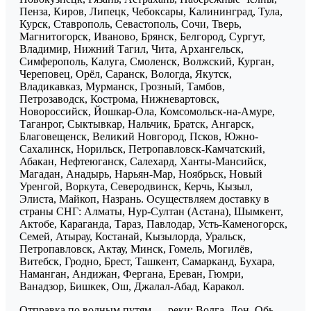
Пенза, Киров, Липецк, Чебоксары, Калининград, Тула,
Курск, Ставрополь, Севастополь, Сочи, Тверь,
Магнитогорск, Иваново, Брянск, Белгород, Сургут,
Владимир, Нижний Тагил, Чита, Архангельск,
Симферополь, Калуга, Смоленск, Волжский, Курган,
Череповец, Орёл, Саранск, Вологда, Якутск,
Владикавказ, Мурманск, Грозный, Тамбов,
Петрозаводск, Кострома, Нижневартовск,
Новороссийск, Йошкар-Ола, Комсомольск-на-Амуре,
Таганрог, Сыктывкар, Нальчик, Братск, Ангарск,
Благовещенск, Великий Новгород, Псков, Южно-
Сахалинск, Норильск, Петропавловск-Камчатский,
Абакан, Нефтеюганск, Салехард, Ханты-Мансийск,
Магадан, Анадырь, Нарьян-Мар, Ноябрьск, Новый
Уренгой, Воркута, Северодвинск, Керчь, Кызыл,
Элиста, Майкоп, Назрань. Осуществляем доставку в
страны СНГ: Алматы, Нур-Султан (Астана), Шымкент,
Актобе, Караганда, Тараз, Павлодар, Усть-Каменогорск,
Семей, Атырау, Костанай, Кызылорда, Уральск,
Петропавловск, Актау, Минск, Гомель, Могилёв,
Витебск, Гродно, Брест, Ташкент, Самарканд, Бухара,
Наманган, Андижан, Фергана, Ереван, Гюмри,
Ванадзор, Бишкек, Ош, Джалал-Абад, Каракол.
Отправка по водным путям — реки: Волга, Дон, Обь,