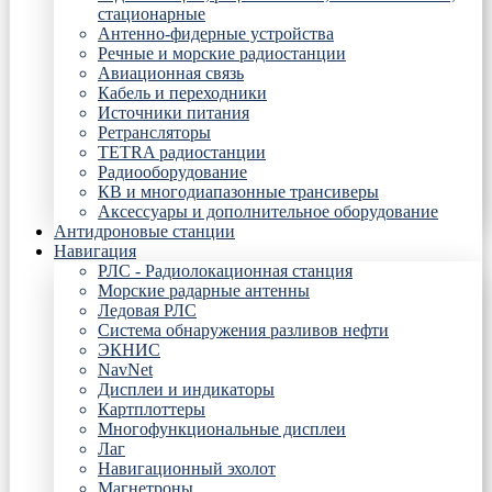
стационарные
Антенно-фидерные устройства
Речные и морские радиостанции
Авиационная связь
Кабель и переходники
Источники питания
Ретрансляторы
TETRA радиостанции
Радиооборудование
КВ и многодиапазонные трансиверы
Аксессуары и дополнительное оборудование
Антидроновые станции
Навигация
РЛС - Радиолокационная станция
Морские радарные антенны
Ледовая РЛС
Система обнаружения разливов нефти
ЭКНИС
NavNet
Дисплеи и индикаторы
Картплоттеры
Многофункциональные дисплеи
Лаг
Навигационный эхолот
Магнетроны