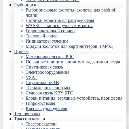
Рыбопоиск
Рыбопоисковые эхолоты, эхолоты для рыбной
ловли
Датчики эхолотов и трансдьюсеры
WASSP — многолучевые эхолоты
Гидролокаторы и сонары
Траловый сонар
Индикаторы течений
Модули эхолотов для картплоттеров и МФД
Прочее
Метеорологическая РЛС
Погодные станции, анемометры, датчики ветра
Спутниковая связь
Электрооборудование
VSAT
Спутниковое ТВ
Тренажерные системы
Судовая связь КВУ БТС
Блоки питания, зарядные устройства, периферия
Гидрокостюмы
Кресла судоводителя
Тепловизоры
Трассоискатели
Трассоискатели