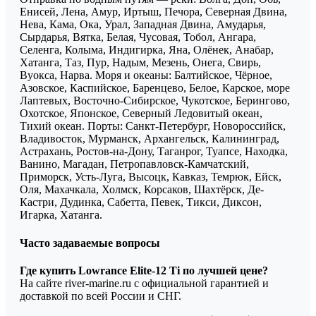
Енисей, Лена, Амур, Иртыш, Печора, Северная Двина,
Нева, Кама, Ока, Урал, Западная Двина, Амударья,
Сырдарья, Вятка, Белая, Чусовая, Тобол, Ангара,
Селенга, Колыма, Индигирка, Яна, Олёнек, Анабар,
Хатанга, Таз, Пур, Надым, Мезень, Онега, Свирь,
Вуокса, Нарва. Моря и океаны: Балтийское, Чёрное,
Азовское, Каспийское, Баренцево, Белое, Карское, море
Лаптевых, Восточно-Сибирское, Чукотское, Берингово,
Охотское, Японское, Северный Ледовитый океан,
Тихий океан. Порты: Санкт-Петербург, Новороссийск,
Владивосток, Мурманск, Архангельск, Калининград,
Астрахань, Ростов-на-Дону, Таганрог, Туапсе, Находка,
Ванино, Магадан, Петропавловск-Камчатский,
Приморск, Усть-Луга, Высоцк, Кавказ, Темрюк, Ейск,
Оля, Махачкала, Холмск, Корсаков, Шахтёрск, Де-
Кастри, Дудинка, Сабетта, Певек, Тикси, Диксон,
Игарка, Хатанга.
Часто задаваемые вопросы
Где купить Lowrance Elite-12 Ti по лучшей цене?
На сайте river-marine.ru с официальной гарантией и
доставкой по всей России и СНГ.