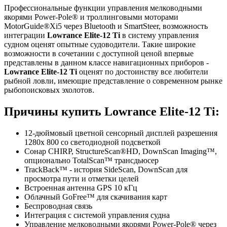
Профессиональные функции управления мелководными
якорями Power-Pole® и троллинговыми моторами
MotorGuide®Xi5 через Bluetooth и SmartSteer, возможность
интеграции
Lowrance Elite-12 Ti
в систему управления
судном оценят опытные судоводители. Такие широкие
возможности в сочетании с доступной ценой впервые
представлены в данном классе навигационных приборов -
Lowrance Elite-12 Ti
оценят по достоинству все любители
рыбной ловли, имеющие представление о современном рынке
рыбопоисковых эхолотов.
Причины купить Lowrance Elite-12 Ti:
12-дюймовый цветной сенсорный дисплей разрешения
1280х 800 со светодиодной подсветкой
Сонар CHIRP, StructureScan®HD, DownScan Imaging™,
опционально TotalScan™ трансдьюсер
TrackBack™ - история SideScan, DownScan для
просмотра пути и отметки целей
Встроенная антенна GPS 10 кГц
Облачный GoFree™ для скачивания карт
Беспроводная связь
Интеграция с системой управления судна
Управление мелководными якорями Power-Pole® через