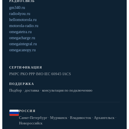
РАДИОСВЯЗЬ
gm340.ru
radio4you.ru
hellomotorola.ru
motorola-radio.ru
omegatetra.ru
omegacharge.ru
omegaintegral.ru
omegacanopy.ru
СЕРТИФИКАЦИЯ
РМРС
·
РКО
·
РРР
·
IMO
·
IEC 60945
·
IACS
ПОДДЕРЖКА
Подбор · доставка · консультация по подключению
РОССИЯ
Санкт-Петербург · Мурманск · Владивосток · Архангельск ·
Новороссийск