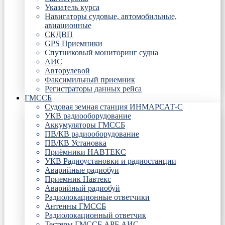
Указатель курса
Навигаторы судовые, автомобильные,
авиационные
СКДВП
GPS Приемники
Спутниковый мониторинг судна
АИС
Авторулевой
Факсимильный приемник
Регистраторы данных рейса
ГМССБ
Судовая земная станция ИНМАРСАТ-С
УКВ радиооборудование
Аккумуляторы ГМССБ
ПВ/КВ радиооборудование
ПВ/КВ Установка
Приёмники НАВТЕКС
УКВ Радиоустановки и радиостанции
Аварийные радиобуи
Приемник Навтекс
Аварийный радиобуй
Радиолокационные ответчики
Антенны ГМССБ
Радиолокационный ответчик
Тестеры ГМССБ АРБ АИС