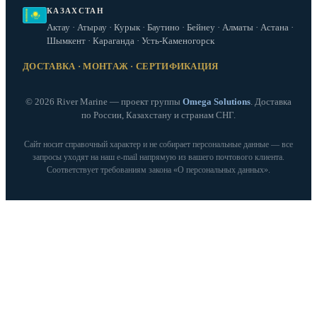
КАЗАХСТАН
Актау · Атырау · Курык · Баутино · Бейнеу · Алматы · Астана ·
Шымкент · Караганда · Усть-Каменогорск
ДОСТАВКА · МОНТАЖ · СЕРТИФИКАЦИЯ
© 2026 River Marine — проект группы
Omega Solutions
. Доставка
по России, Казахстану и странам СНГ.
Сайт носит справочный характер и не собирает персональные данные — все
запросы уходят на наш e‑mail напрямую из вашего почтового клиента.
Соответствует требованиям закона «О персональных данных».