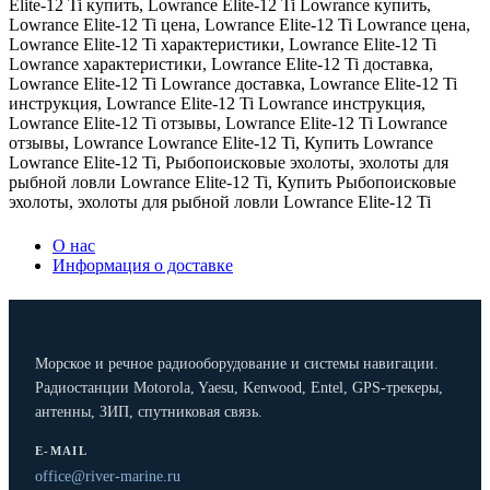
Elite-12 Ti купить
,
Lowrance Elite-12 Ti Lowrance купить
,
Lowrance Elite-12 Ti цена
,
Lowrance Elite-12 Ti Lowrance цена
,
Lowrance Elite-12 Ti характеристики
,
Lowrance Elite-12 Ti
Lowrance характеристики
,
Lowrance Elite-12 Ti доставка
,
Lowrance Elite-12 Ti Lowrance доставка
,
Lowrance Elite-12 Ti
инструкция
,
Lowrance Elite-12 Ti Lowrance инструкция
,
Lowrance Elite-12 Ti отзывы
,
Lowrance Elite-12 Ti Lowrance
отзывы
,
Lowrance Lowrance Elite-12 Ti
,
Купить Lowrance
Lowrance Elite-12 Ti
,
Рыбопоисковые эхолоты
,
эхолоты для
рыбной ловли Lowrance Elite-12 Ti
,
Купить Рыбопоисковые
эхолоты
,
эхолоты для рыбной ловли Lowrance Elite-12 Ti
О нас
Информация о доставке
Морское и речное радиооборудование и системы навигации.
Радиостанции Motorola, Yaesu, Kenwood, Entel, GPS-трекеры,
антенны, ЗИП, спутниковая связь.
E-MAIL
office@river-marine.ru