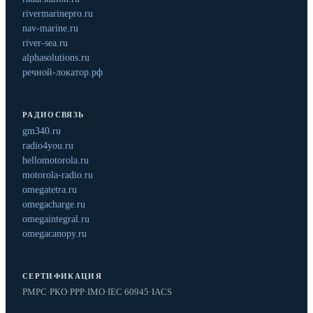
rivermarinepro.ru
nav-marine.ru
river-sea.ru
alphasolutions.ru
речной-локатор.рф
РАДИОСВЯЗЬ
gm340.ru
radio4you.ru
hellomotorola.ru
motorola-radio.ru
omegatetra.ru
omegacharge.ru
omegaintegral.ru
omegacanopy.ru
СЕРТИФИКАЦИЯ
РМРС
·
РКО
·
РРР
·
IMO
·
IEC 60945
·
IACS