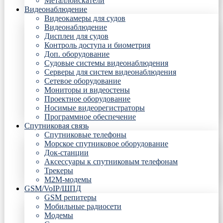
Металлоискатели
Видеонаблюдение
Видеокамеры для судов
Видеонаблюдение
Дисплеи для судов
Контроль доступа и биометрия
Доп. оборудование
Судовые системы видеонаблюдения
Серверы для систем видеонаблюдения
Сетевое оборудование
Мониторы и видеостены
Проектное оборудование
Носимые видеорегистраторы
Программное обеспечение
Спутниковая связь
Спутниковые телефоны
Морское спутниковое оборудование
Док-станции
Аксессуары к спутниковым телефонам
Трекеры
М2М-модемы
GSM/VoIP/ШПД
GSM репитеры
Мобильные радиосети
Модемы