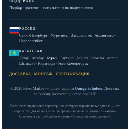
ПОДДЕРЖКА
Подбор · доставка · консультация по подключению
РОССИЯ
Санкт-Петербург · Мурманск · Владивосток · Архангельск ·
Новороссийск
КАЗАХСТАН
Актау · Атырау · Курык · Баутино · Бейнеу · Алматы · Астана ·
Шымкент · Караганда · Усть-Каменогорск
ДОСТАВКА · МОНТАЖ · СЕРТИФИКАЦИЯ
© 2026 River Marine — проект группы
Omega Solutions
. Доставка
по России, Казахстану и странам СНГ.
Сайт носит справочный характер и не собирает персональные данные — все
запросы уходят на наш e‑mail напрямую из вашего почтового клиента.
Соответствует требованиям закона «О персональных данных».