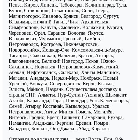
Пенза, Киров, Липецк, Чебоксары, Калининград, Тула,
Курск, Ставрополь, Севастополь, Сочи, Тверь,
Магнитогорск, Иваново, Брянск, Белгород, Сургут,
Владимир, Нижний Тагил, Чита, Архангельск,
Симферополь, Калуга, Смоленск, Волжский, Курган,
Череповец, Орёл, Саранск, Вологда, Якутск,
Владикавказ, Мурманск, Грозный, Тамбов,
Петрозаводск, Кострома, Нижневартовск,
Новороссийск, Йошкар-Ола, Комсомольск-на-Амуре,
Таганрог, Сыктывкар, Нальчик, Братск, Ангарск,
Благовещенск, Великий Новгород, Псков, Южно-
Сахалинск, Норильск, Петропавловск-Камчатский,
Абакан, Нефтеюганск, Салехард, Ханты-Мансийск,
Магадан, Анадырь, Нарьян-Мар, Ноябрьск, Новый
Уренгой, Воркута, Северодвинск, Керчь, Кызыл,
Элиста, Майкоп, Назрань. Осуществляем доставку в
страны СНГ: Алматы, Нур-Султан (Астана), Шымкент,
Актобе, Караганда, Тараз, Павлодар, Усть-Каменогорск,
Семей, Атырау, Костанай, Кызылорда, Уральск,
Петропавловск, Актау, Минск, Гомель, Могилёв,
Витебск, Гродно, Брест, Ташкент, Самарканд, Бухара,
Наманган, Андижан, Фергана, Ереван, Гюмри,
Ванадзор, Бишкек, Ош, Джалал-Абад, Каракол.
Отправка по водным путям — реки: Волга, Дон, Обь,