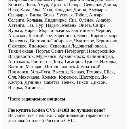
Енисей, Лена, Амур, Иртыш, Печора, Северная Двина,
Нева, Кама, Ока, Урал, Западная Двина, Амударья,
Сырдарья, Вятка, Белая, Чусовая, Тобол, Ангара,
Селенга, Колыма, Индигирка, Яна, Олёнек, Анабар,
Хатанга, Таз, Пур, Надым, Мезень, Онега, Свирь,
Вуокса, Нарва. Моря и океаны: Балтийское, Чёрное,
Азовское, Каспийское, Баренцево, Белое, Карское, море
Лаптевых, Восточно-Сибирское, Чукотское, Берингово,
Охотское, Японское, Северный Ледовитый океан,
Тихий океан. Порты: Санкт-Петербург, Новороссийск,
Владивосток, Мурманск, Архангельск, Калининград,
Астрахань, Ростов-на-Дону, Таганрог, Туапсе, Находка,
Ванино, Магадан, Петропавловск-Камчатский,
Приморск, Усть-Луга, Высоцк, Кавказ, Темрюк, Ейск,
Оля, Махачкала, Холмск, Корсаков, Шахтёрск, Де-
Кастри, Дудинка, Сабетта, Певек, Тикси, Диксон,
Игарка, Хатанга.
Часто задаваемые вопросы
Где купить Koden CVS-1410B по лучшей цене?
На сайте river-marine.ru с официальной гарантией и
доставкой по всей России и СНГ.