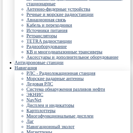
стационарные
Антенно-фидерные устройства
Речные и морские радиостанции
Авиационная связь
Кабель и переходники
Источники питания
Ретрансляторы
TETRA радиостанции
Радиооборудование
КВ и многодиапазонные трансиверы
Аксессуары и дополнительное оборудование
Антидроновые станции
Навигация
РЛС - Радиолокационная станция
Морские радарные антенны
Ледовая РЛС
Система обнаружения разливов нефти
ЭКНИС
NavNet
Дисплеи и индикаторы
Картплоттеры
Многофункциональные дисплеи
Лаг
Навигационный эхолот
Магнетроны