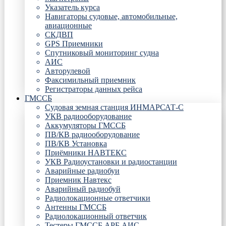
Указатель курса
Навигаторы судовые, автомобильные,
авиационные
СКДВП
GPS Приемники
Спутниковый мониторинг судна
АИС
Авторулевой
Факсимильный приемник
Регистраторы данных рейса
ГМССБ
Судовая земная станция ИНМАРСАТ-С
УКВ радиооборудование
Аккумуляторы ГМССБ
ПВ/КВ радиооборудование
ПВ/КВ Установка
Приёмники НАВТЕКС
УКВ Радиоустановки и радиостанции
Аварийные радиобуи
Приемник Навтекс
Аварийный радиобуй
Радиолокационные ответчики
Антенны ГМССБ
Радиолокационный ответчик
Тестеры ГМССБ АРБ АИС