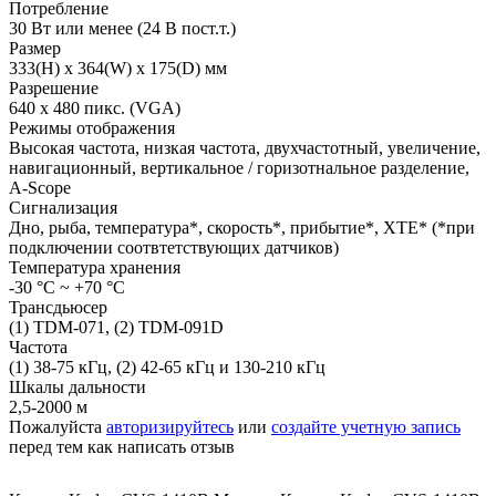
Потребление
30 Вт или менее (24 В пост.т.)
Размер
333(H) x 364(W) x 175(D) мм
Разрешение
640 х 480 пикс. (VGA)
Режимы отображения
Высокая частота, низкая частота, двухчастотный, увеличение,
навигационный, вертикальное / горизотнальное разделение,
A-Scope
Сигнализация
Дно, рыба, температура*, скорость*, прибытие*, XTE* (*при
подключении соотвтетствующих датчиков)
Температура хранения
-30 °С ~ +70 °С
Трансдьюсер
(1) TDM-071, (2) TDM-091D
Частота
(1) 38-75 кГц, (2) 42-65 кГц и 130-210 кГц
Шкалы дальности
2,5-2000 м
Пожалуйста
авторизируйтесь
или
создайте учетную запись
перед тем как написать отзыв