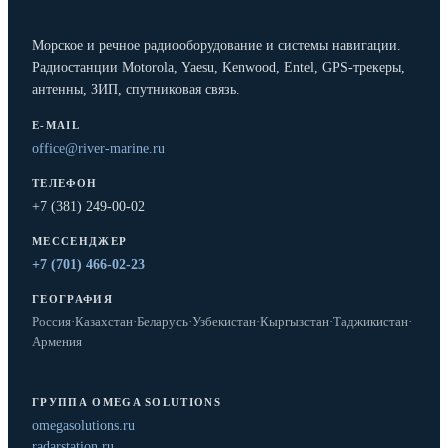
Морское и речное радиооборудование и системы навигации.
Радиостанции Motorola, Yaesu, Kenwood, Entel, GPS-трекеры,
антенны, ЗИП, спутниковая связь.
E-MAIL
office@river-marine.ru
ТЕЛЕФОН
+7 (381) 249-00-02
МЕССЕНДЖЕР
+7 (701) 466-02-23
ГЕОГРАФИЯ
Россия
·
Казахстан
·
Беларусь
·
Узбекистан
·
Кыргызстан
·
Таджикистан
·
Армения
ГРУППА OMEGA SOLUTIONS
omegasolutions.ru
radarstation.ru