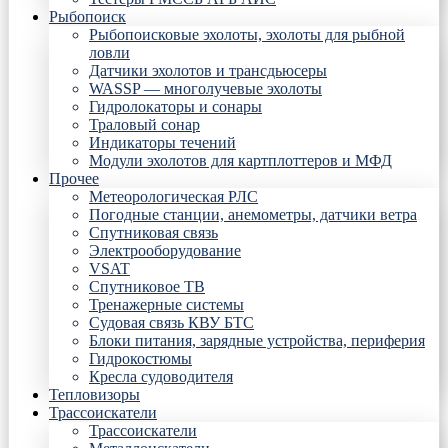
Рыбопоиск
Рыбопоисковые эхолоты, эхолоты для рыбной
ловли
Датчики эхолотов и трансдьюсеры
WASSP — многолучевые эхолоты
Гидролокаторы и сонары
Траловый сонар
Индикаторы течений
Модули эхолотов для картплоттеров и МФД
Прочее
Метеорологическая РЛС
Погодные станции, анемометры, датчики ветра
Спутниковая связь
Электрооборудование
VSAT
Спутниковое ТВ
Тренажерные системы
Судовая связь КВУ БТС
Блоки питания, зарядные устройства, периферия
Гидрокостюмы
Кресла судоводителя
Тепловизоры
Трассоискатели
Трассоискатели