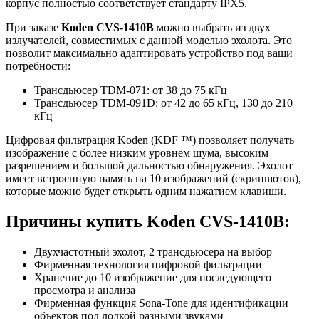
корпус полностью соответствует стандарту IPX5.
При заказе
Koden CVS-1410B
можно выбрать из двух
излучателей, совместимых с данной моделью эхолота. Это
позволит максимально адаптировать устройство под ваши
потребности:
Трансдьюсер TDM-071: от 38 до 75 кГц
Трансдьюсер TDM-091D: от 42 до 65 кГц, 130 до 210
кГц
Цифровая фильтрация Koden (KDF ™) позволяет получать
изображение с более низким уровнем шума, высоким
разрешением и большой дальностью обнаружения. Эхолот
имеет встроенную память на 10 изображений (скриншотов),
которые можно будет открыть одним нажатием клавиши.
Причины купить Koden CVS-1410B:
Двухчастотный эхолот, 2 трансдьюсера на выбор
Фирменная технология цифровой фильтрации
Хранение до 10 изображение для последующего
просмотра и анализа
Фирменная функция Sona-Tone для идентификации
объектов под лодкой разными звуками