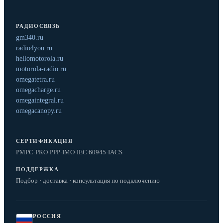
РАДИОСВЯЗЬ
gm340.ru
radio4you.ru
hellomotorola.ru
motorola-radio.ru
omegatetra.ru
omegacharge.ru
omegaintegral.ru
omegacanopy.ru
СЕРТИФИКАЦИЯ
РМРС
·
РКО
·
РРР
·
IMO
·
IEC 60945
·
IACS
ПОДДЕРЖКА
Подбор · доставка · консультация по подключению
РОССИЯ