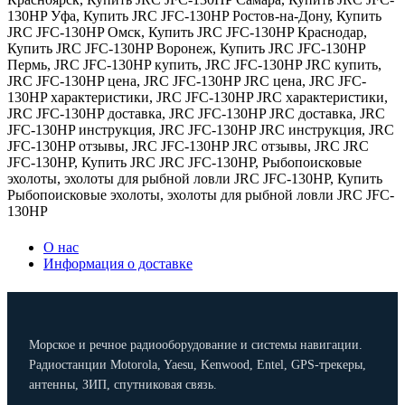
130HP Уфа
,
Купить JRC JFC-130HP Ростов-на-Дону
,
Купить
JRC JFC-130HP Омск
,
Купить JRC JFC-130HP Краснодар
,
Купить JRC JFC-130HP Воронеж
,
Купить JRC JFC-130HP
Пермь
,
JRC JFC-130HP купить
,
JRC JFC-130HP JRC купить
,
JRC JFC-130HP цена
,
JRC JFC-130HP JRC цена
,
JRC JFC-
130HP характеристики
,
JRC JFC-130HP JRC характеристики
,
JRC JFC-130HP доставка
,
JRC JFC-130HP JRC доставка
,
JRC
JFC-130HP инструкция
,
JRC JFC-130HP JRC инструкция
,
JRC
JFC-130HP отзывы
,
JRC JFC-130HP JRC отзывы
,
JRC JRC
JFC-130HP
,
Купить JRC JRC JFC-130HP
,
Рыбопоисковые
эхолоты
,
эхолоты для рыбной ловли JRC JFC-130HP
,
Купить
Рыбопоисковые эхолоты
,
эхолоты для рыбной ловли JRC JFC-
130HP
О нас
Информация о доставке
Морское и речное радиооборудование и системы навигации.
Радиостанции Motorola, Yaesu, Kenwood, Entel, GPS-трекеры,
антенны, ЗИП, спутниковая связь.