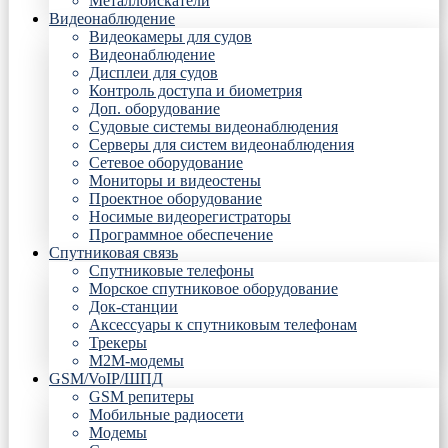
Металлоискатели
Видеонаблюдение
Видеокамеры для судов
Видеонаблюдение
Дисплеи для судов
Контроль доступа и биометрия
Доп. оборудование
Судовые системы видеонаблюдения
Серверы для систем видеонаблюдения
Сетевое оборудование
Мониторы и видеостены
Проектное оборудование
Носимые видеорегистраторы
Программное обеспечение
Спутниковая связь
Спутниковые телефоны
Морское спутниковое оборудование
Док-станции
Аксессуары к спутниковым телефонам
Трекеры
М2М-модемы
GSM/VoIP/ШПД
GSM репитеры
Мобильные радиосети
Модемы