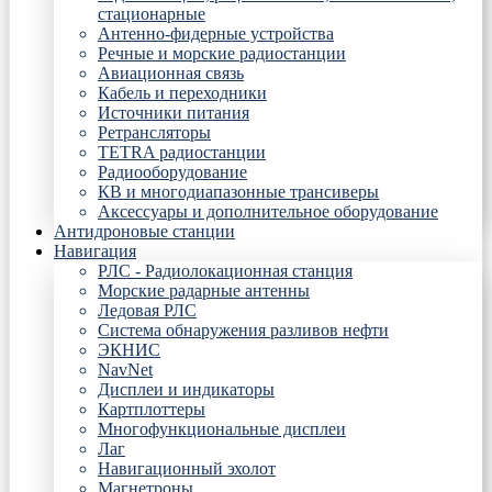
стационарные
Антенно-фидерные устройства
Речные и морские радиостанции
Авиационная связь
Кабель и переходники
Источники питания
Ретрансляторы
TETRA радиостанции
Радиооборудование
КВ и многодиапазонные трансиверы
Аксессуары и дополнительное оборудование
Антидроновые станции
Навигация
РЛС - Радиолокационная станция
Морские радарные антенны
Ледовая РЛС
Система обнаружения разливов нефти
ЭКНИС
NavNet
Дисплеи и индикаторы
Картплоттеры
Многофункциональные дисплеи
Лаг
Навигационный эхолот
Магнетроны