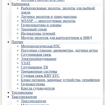
Рыбопоиск
Рыбопоисковые эхолоты, эхолоты для рыбной
ловли
Датчики эхолотов и трансдьюсеры
WASSP — многолучевые эхолоты
Гидролокаторы и сонары
Траловый сонар
Индикаторы течений
Модули эхолотов для картплоттеров и МФД
Прочее
Метеорологическая РЛС
Погодные станции, анемометры, датчики ветра
Спутниковая связь
Электрооборудование
VSAT
Спутниковое ТВ
Тренажерные системы
Судовая связь КВУ БТС
Блоки питания, зарядные устройства, периферия
Гидрокостюмы
Кресла судоводителя
Тепловизоры
Трассоискатели
Трассоискатели