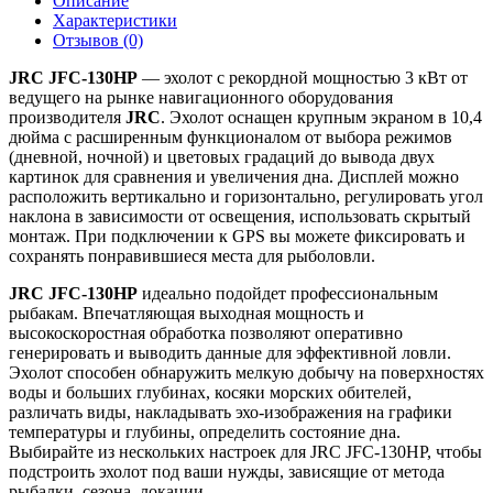
Описание
Характеристики
Отзывов (0)
JRC JFC-130HP
— эхолот с рекордной мощностью 3 кВт от
ведущего на рынке навигационного оборудования
производителя
JRC
. Эхолот оснащен крупным экраном в 10,4
дюйма с расширенным функционалом от выбора режимов
(дневной, ночной) и цветовых градаций до вывода двух
картинок для сравнения и увеличения дна. Дисплей можно
расположить вертикально и горизонтально, регулировать угол
наклона в зависимости от освещения, использовать скрытый
монтаж. При подключении к GPS вы можете фиксировать и
сохранять понравившиеся места для рыболовли.
JRC JFC-130HP
идеально подойдет профессиональным
рыбакам. Впечатляющая выходная мощность и
высокоскоростная обработка позволяют оперативно
генерировать и выводить данные для эффективной ловли.
Эхолот способен обнаружить мелкую добычу на поверхностях
воды и больших глубинах, косяки морских обителей,
различать виды, накладывать эхо-изображения на графики
температуры и глубины, определить состояние дна.
Выбирайте из нескольких настроек для JRC JFC-130HP, чтобы
подстроить эхолот под ваши нужды, зависящие от метода
рыбалки, сезона, локации.