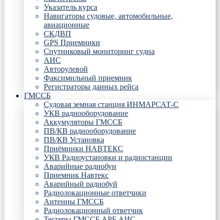
Указатель курса
Навигаторы судовые, автомобильные,
авиационные
СКДВП
GPS Приемники
Спутниковый мониторинг судна
АИС
Авторулевой
Факсимильный приемник
Регистраторы данных рейса
ГМССБ
Судовая земная станция ИНМАРСАТ-С
УКВ радиооборудование
Аккумуляторы ГМССБ
ПВ/КВ радиооборудование
ПВ/КВ Установка
Приёмники НАВТЕКС
УКВ Радиоустановки и радиостанции
Аварийные радиобуи
Приемник Навтекс
Аварийный радиобуй
Радиолокационные ответчики
Антенны ГМССБ
Радиолокационный ответчик
Тестеры ГМССБ АРБ АИС