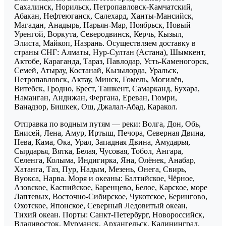
Сахалинск, Норильск, Петропавловск-Камчатский,
Абакан, Нефтеюганск, Салехард, Ханты-Мансийск,
Магадан, Анадырь, Нарьян-Мар, Ноябрьск, Новый
Уренгой, Воркута, Северодвинск, Керчь, Кызыл,
Элиста, Майкоп, Назрань. Осуществляем доставку в
страны СНГ: Алматы, Нур-Султан (Астана), Шымкент,
Актобе, Караганда, Тараз, Павлодар, Усть-Каменогорск,
Семей, Атырау, Костанай, Кызылорда, Уральск,
Петропавловск, Актау, Минск, Гомель, Могилёв,
Витебск, Гродно, Брест, Ташкент, Самарканд, Бухара,
Наманган, Андижан, Фергана, Ереван, Гюмри,
Ванадзор, Бишкек, Ош, Джалал-Абад, Каракол.
Отправка по водным путям — реки: Волга, Дон, Обь,
Енисей, Лена, Амур, Иртыш, Печора, Северная Двина,
Нева, Кама, Ока, Урал, Западная Двина, Амударья,
Сырдарья, Вятка, Белая, Чусовая, Тобол, Ангара,
Селенга, Колыма, Индигирка, Яна, Олёнек, Анабар,
Хатанга, Таз, Пур, Надым, Мезень, Онега, Свирь,
Вуокса, Нарва. Моря и океаны: Балтийское, Чёрное,
Азовское, Каспийское, Баренцево, Белое, Карское, море
Лаптевых, Восточно-Сибирское, Чукотское, Берингово,
Охотское, Японское, Северный Ледовитый океан,
Тихий океан. Порты: Санкт-Петербург, Новороссийск,
Владивосток, Мурманск, Архангельск, Калининград,