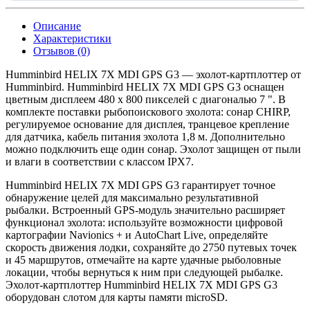
Описание
Характеристики
Отзывов (0)
Humminbird HELIX 7X MDI GPS G3 — эхолот-картплоттер от
Humminbird. Humminbird HELIX 7X MDI GPS G3 оснащен
цветным дисплеем 480 х 800 пикселей с диагональю 7 ". В
комплекте поставки рыбопоискового эхолота: сонар CHIRP,
регулируемое основание для дисплея, транцевое крепление
для датчика, кабель питания эхолота 1,8 м. Дополнительно
можно подключить еще один сонар. Эхолот защищен от пыли
и влаги в соответствии с классом IPX7.
Humminbird HELIX 7X MDI GPS G3 гарантирует точное
обнаружение целей для максимально результативной
рыбалки. Встроенный GPS-модуль значительно расширяет
функционал эхолота: используйте возможности цифровой
картографии Navionics + и AutoChart Live, определяйте
скорость движения лодки, сохраняйте до 2750 путевых точек
и 45 маршрутов, отмечайте на карте удачные рыболовные
локации, чтобы вернуться к ним при следующей рыбалке.
Эхолот-картплоттер Humminbird HELIX 7X MDI GPS G3
оборудован слотом для карты памяти microSD.