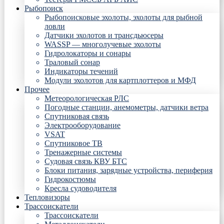
Рыбопоиск
Рыбопоисковые эхолоты, эхолоты для рыбной
ловли
Датчики эхолотов и трансдьюсеры
WASSP — многолучевые эхолоты
Гидролокаторы и сонары
Траловый сонар
Индикаторы течений
Модули эхолотов для картплоттеров и МФД
Прочее
Метеорологическая РЛС
Погодные станции, анемометры, датчики ветра
Спутниковая связь
Электрооборудование
VSAT
Спутниковое ТВ
Тренажерные системы
Судовая связь КВУ БТС
Блоки питания, зарядные устройства, периферия
Гидрокостюмы
Кресла судоводителя
Тепловизоры
Трассоискатели
Трассоискатели