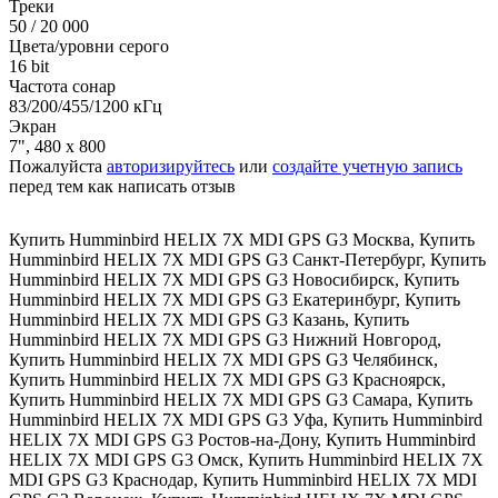
Треки
50 / 20 000
Цвета/уровни серого
16 bit
Частота сонар
83/200/455/1200 кГц
Экран
7", 480 x 800
Пожалуйста
авторизируйтесь
или
создайте учетную запись
перед тем как написать отзыв
Купить Humminbird HELIX 7X MDI GPS G3 Москва
,
Купить
Humminbird HELIX 7X MDI GPS G3 Санкт-Петербург
,
Купить
Humminbird HELIX 7X MDI GPS G3 Новосибирск
,
Купить
Humminbird HELIX 7X MDI GPS G3 Екатеринбург
,
Купить
Humminbird HELIX 7X MDI GPS G3 Казань
,
Купить
Humminbird HELIX 7X MDI GPS G3 Нижний Новгород
,
Купить Humminbird HELIX 7X MDI GPS G3 Челябинск
,
Купить Humminbird HELIX 7X MDI GPS G3 Красноярск
,
Купить Humminbird HELIX 7X MDI GPS G3 Самара
,
Купить
Humminbird HELIX 7X MDI GPS G3 Уфа
,
Купить Humminbird
HELIX 7X MDI GPS G3 Ростов-на-Дону
,
Купить Humminbird
HELIX 7X MDI GPS G3 Омск
,
Купить Humminbird HELIX 7X
MDI GPS G3 Краснодар
,
Купить Humminbird HELIX 7X MDI