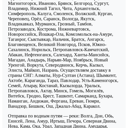
Магнитогорск, Иваново, Брянск, Белгород, Сургут,
Владимир, Нижний Тагил, Чита, Архангельск,
Симферополь, Калуга, Смоленск, Волжский, Курган,
Череповец, Орёл, Саранск, Вологда, Якутск,
Владикавказ, Мурманск, Грозный, Тамбов,
Петрозаводск, Кострома, Нижневартовск,
Новороссийск, Йошкар-Ола, Комсомольск-на-Амуре,
Таганрог, Сыктывкар, Нальчик, Братск, Ангарск,
Благовещенск, Великий Новгород, Псков, Южно-
Сахалинск, Норильск, Петропавловск-Камчатский,
Абакан, Нефтеюганск, Салехард, Ханты-Мансийск,
Магадан, Анадырь, Нарьян-Мар, Ноябрьск, Новый
Уренгой, Воркута, Северодвинск, Керчь, Кызыл,
Элиста, Майкоп, Назрань. Осуществляем доставку в
страны СНГ: Алматы, Нур-Султан (Астана), Шымкент,
Актобе, Караганда, Тараз, Павлодар, Усть-Каменогорск,
Семей, Атырау, Костанай, Кызылорда, Уральск,
Петропавловск, Актау, Минск, Гомель, Могилёв,
Витебск, Гродно, Брест, Ташкент, Самарканд, Бухара,
Наманган, Андижан, Фергана, Ереван, Гюмри,
Ванадзор, Бишкек, Ош, Джалал-Абад, Каракол.
Отправка по водным путям — реки: Волга, Дон, Обь,
Енисей, Лена, Амур, Иртыш, Печора, Северная Двина,
Нева, Кама, Ока, Урал, Западная Двина, Амударья,