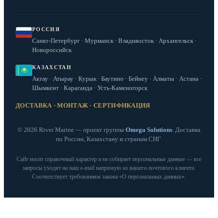
РОССИЯ
Санкт-Петербург · Мурманск · Владивосток · Архангельск ·
Новороссийск
КАЗАХСТАН
Актау · Атырау · Курык · Баутино · Бейнеу · Алматы · Астана ·
Шымкент · Караганда · Усть-Каменогорск
ДОСТАВКА · МОНТАЖ · СЕРТИФИКАЦИЯ
© 2026 River Marine — проект группы
Omega Solutions
. Доставка
по России, Казахстану и странам СНГ.
Сайт носит справочный характер и не собирает персональные данные — все
запросы уходят на наш e‑mail напрямую из вашего почтового клиента.
Соответствует требованиям закона «О персональных данных».