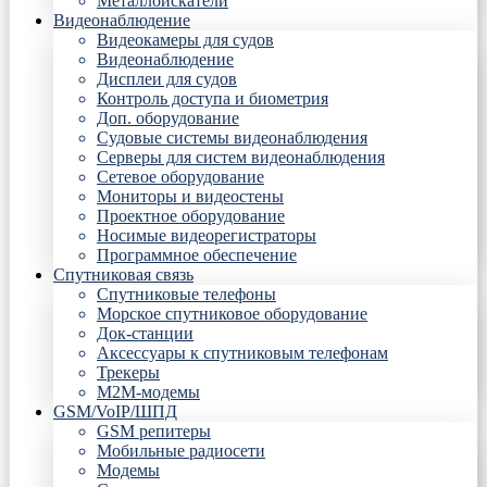
Металлоискатели
Видеонаблюдение
Видеокамеры для судов
Видеонаблюдение
Дисплеи для судов
Контроль доступа и биометрия
Доп. оборудование
Судовые системы видеонаблюдения
Серверы для систем видеонаблюдения
Сетевое оборудование
Мониторы и видеостены
Проектное оборудование
Носимые видеорегистраторы
Программное обеспечение
Спутниковая связь
Спутниковые телефоны
Морское спутниковое оборудование
Док-станции
Аксессуары к спутниковым телефонам
Трекеры
М2М-модемы
GSM/VoIP/ШПД
GSM репитеры
Мобильные радиосети
Модемы