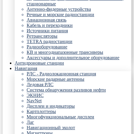
стационарные
Антенно-фидерные устройства
Речные и морские радиостанции
Авиационная связь
Кабель и переходники
Источники питания
Ретрансляторы
TETRA радиостанции
Радиооборудование
КВ и многодиапазонные трансиверы
Аксессуары и дополнительное оборудование
Антидроновые станции
Навигация
РЛС - Радиолокационная станция
Морские радарные антенны
Ледовая РЛС
Система обнаружения разливов нефти
ЭКНИС
NavNet
Дисплеи и индикаторы
Картплоттеры
Многофункциональные дисплеи
Лаг
Навигационный эхолот
Магнетроны