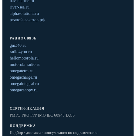
nav-marine.ru
river-sea.ru
alphasolutions.ru
речной-локатор.рф
РАДИОСВЯЗЬ
gm340.ru
radio4you.ru
hellomotorola.ru
motorola-radio.ru
omegatetra.ru
omegacharge.ru
omegaintegral.ru
omegacanopy.ru
СЕРТИФИКАЦИЯ
РМРС
·
РКО
·
РРР
·
IMO
·
IEC 60945
·
IACS
ПОДДЕРЖКА
Подбор · доставка · консультация по подключению