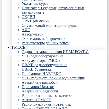
Указатель курса
Навигаторы судовые, автомобильные,
авиационные
СКДВП
GPS Приемники
Спутниковый мониторинг судна
АИС
Авторулевой
Факсимильный приемник
Регистраторы данных рейса
ГМССБ
Судовая земная станция ИНМАРСАТ-С
УКВ радиооборудование
Аккумуляторы ГМССБ
ПВ/КВ радиооборудование
ПВ/КВ Установка
Приёмники НАВТЕКС
УКВ Радиоустановки и радиостанции
Аварийные радиобуи
Приемник Навтекс
Аварийный радиобуй
Радиолокационные ответчики
Антенны ГМССБ
Радиолокационный ответчик
Тестеры ГМССБ АРБ АИС