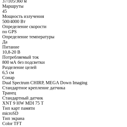
37/105/360 м
Маршруты
45
Мощность излучения
500/4000 Вт
Определение скорости
по GPS
Определение температуры
Да
Питание
10,8-20 В
Потребляемый ток
800 мА без подсветки
Разделение целей
6,5 см
Сонар
Dual Spectrum CHIRP, MEGA Down Imaging
Стандартное крепление датчика
Транец
Стандартный датчик
XNT 9 HW MDI 75 T
Тип карт памяти
microSD
Тип экрана
Color TFT