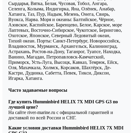
Сырдарья, Вятка, Белая, Чусовая, Тобол, Ангара,
Селенга, Колыма, Индигирка, Яна, Олёнек, Анабар,
Хатанга, Таз, Пур, Надым, Мезень, Онега, Свирь,
Вуокса, Нарва. Моря и океаны: Балтийское, Чёрное,
Азовское, Каспийское, Баренцево, Белое, Карское, море
Лаптевых, Восточно-Сибирское, Чукотское, Берингово,
Охотское, Японское, Северный Ледовитый океан,
Тихий океан. Порты: Санкт-Петербург, Новороссийск,
Владивосток, Мурманск, Архангельск, Калининград,
Астрахань, Ростов-на-Дону, Таганрог, Туапсе, Находка,
Ванино, Магадан, Петропавловск-Камчатский,
Приморск, Усть-Луга, Высоцк, Кавказ, Темрюк, Ейск,
Оля, Махачкала, Холмск, Корсаков, Шахтёрск, Де-
Кастри, Дудинка, Сабетта, Певек, Тикси, Диксон,
Игарка, Хатанга.
Часто задаваемые вопросы
Где купить Humminbird HELIX 7X MDI GPS G3 по
лучшей цене?
На сайте river-marine.ru с официальной гарантией и
доставкой по всей России и СНГ.
Какие условия доставки Humminbird HELIX 7X MDI