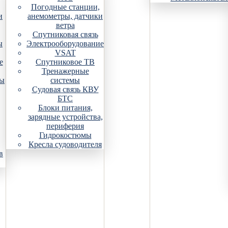
Погодные станции,
и
анемометры, датчики
ветра
Спутниковая связь
ы
Электрооборудование
VSAT
е
Спутниковое ТВ
Тренажерные
ры
системы
Судовая связь КВУ
БТС
Блоки питания,
зарядные устройства,
периферия
Гидрокостюмы
Кресла судоводителя
в