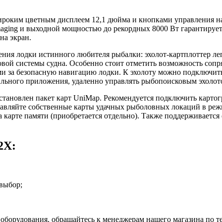
роким цветным дисплеем 12,1 дюйма и кнопками управления на
ing и выходной мощностью до рекордных 8000 Вт гарантирует 
на экран.
ия лодки истинного любителя рыбалки: эхолот-картплоттер ле
овой системы судна. Особенно стоит отметить возможность со
ыми за безопасную навигацию лодки. К эхолоту можно подключит
ильного приложения, удаленно управлять рыбопоисковым эхолот
ановлен пакет карт UniMap. Рекомендуется подключить картогра
тавляйте собственные карты удачных рыболовных локаций в режи
карте памяти (приобретается отдельно). Также поддерживается
2X:
выбор;
борудования, обращайтесь к менеджерам нашего магазина по те