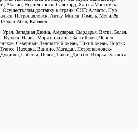
ий, Абакан, Нефтеюганск, Салехард, Ханты-Мансийск,
ь. Осуществляем доставку в страны СНГ: Алматы, Нур-
ральск, Петропавловск, Актау, Минск, Гомель, Могилёв,
Джалал-Абад, Каракол.
 Урал, Западная Двина, Амударья, Сырдарья, Вятка, Белая,
, Вуокса, Нарва. Моря и океаны: Балтийское, Чёрное,
понское, Северный Ледовитый океан, Тихий океан. Порты:
 Туапсе, Находка, Ванино, Магадан, Петропавловск-
Дудинка, Сабетта, Певек, Тикси, Диксон, Игарка, Хатанга.