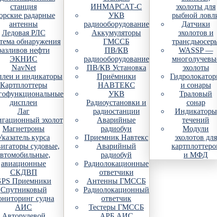
станция
ИНМАРСАТ-С
эхолоты для
рские радарные
УКВ
рыбной ловл
антенны
радиооборудование
Датчики
Ледовая РЛС
Аккумуляторы
эхолотов и
тема обнаружения
ГМССБ
трансдьюсер
разливов нефти
ПВ/КВ
WASSP —
ЭКНИС
радиооборудование
многолучевы
NavNet
ПВ/КВ Установка
эхолоты
плеи и индикаторы
Приёмники
Гидролокато
Картплоттеры
НАВТЕКС
и сонары
гофункциональные
УКВ
Траловый
дисплеи
Радиоустановки и
сонар
Лаг
радиостанции
Индикаторы
гационный эхолот
Аварийные
течений
Магнетроны
радиобуи
Модули
Указатель курса
Приемник Навтекс
эхолотов для
игаторы судовые,
Аварийный
картплоттеро
автомобильные,
радиобуй
и МФД
авиационные
Радиолокационные
СКДВП
ответчики
PS Приемники
Антенны ГМССБ
Спутниковый
Радиолокационный
ониторинг судна
ответчик
АИС
Тестеры ГМССБ
Авторулевой
АРБ АИС