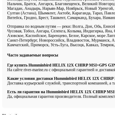
Нальчик, Братск, Ангарск, Благовещенск, Великий Новгоро
Магадан, Анадырь, Нарьян-Мар, Ноябрьск, Новый Уренгой, 
Султан (Астана), Шымкент, Актобе, Караганда, Тараз, Павло
Витебск, Гродно, Брест, Ташкент, Самарканд, Бухара, Нама
Отправка по водным путям — реки: Волга, Дон, Обь, Енисей
Чусовая, Тобол, Ангара, Селенга, Колыма, Индигирка, Яна, 
Азовское, Каспийское, Баренцево, Белое, Карское, море Ла
Санкт-Петербург, Новороссийск, Владивосток, Мурманск, Ар
Камчатский, Приморск, Усть-Луга, Высоцк, Кавказ, Темрюк, 
Часто задаваемые вопросы
Где купить Humminbird HELIX 12X CHIRP MSI+GPS G3N
На сайте river-marine.ru с официальной гарантией и доставк
Какие условия доставки Humminbird HELIX 12X CHIR
Доставка курьерской службой, транспортной компанией, а 
Есть ли гарантия на Humminbird HELIX 12X CHIRP MS
Да, официальная гарантия производителя. Полный комплект