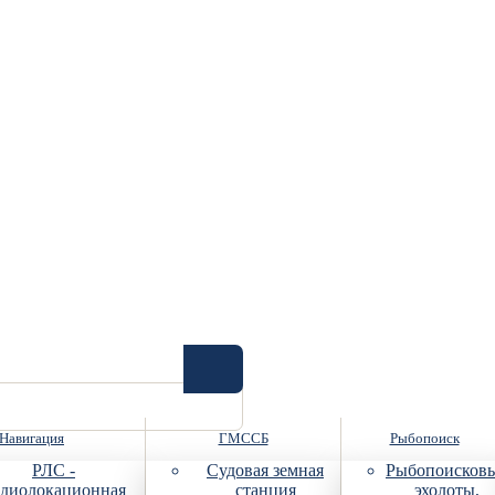
Навигация
ГМССБ
Рыбопоиск
РЛС -
Судовая земная
Рыбопоисков
диолокационная
станция
эхолоты,