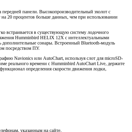
 передней панели. Высокопроизводительный эхолот с
на 20 процентов больше данных, чем при использовании
гко встраивается в существующую систему лодочного
пряжения Humminbird HELIX 12X с интеллектуальными
ь дополнительные сонары. Встроенный Bluetooth-модуль
ом посредством ПУ.
фию Navionics или AutoChart, используя слот для microSD-
ме реального времени с Humminbird AutoChart Live, держите
 функционал определения скорости движения лодки,
лефонам, указанным на сайте.