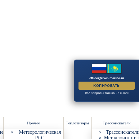
office@river-marine.ru
КОПИРОВАТЬ
Все запросы только на e-mail
Прочее
Тепловизоры
Трассоискатели
ые
Метеорологическая
Трассоискател
РЛС
Металлоискател