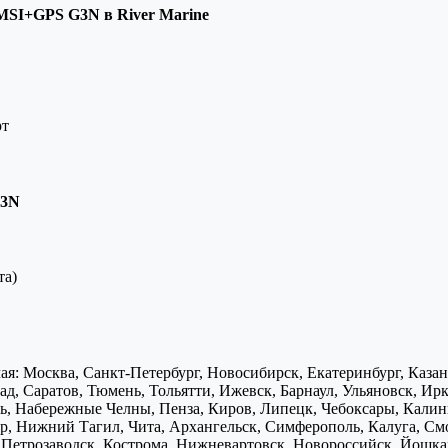
SI+GPS G3N в River Marine
рт
G3N
та)
я: Москва, Санкт-Петербург, Новосибирск, Екатеринбург, Каза
д, Саратов, Тюмень, Тольятти, Ижевск, Барнаул, Ульяновск, Ирк
ь, Набережные Челны, Пенза, Киров, Липецк, Чебоксары, Калини
р, Нижний Тагил, Чита, Архангельск, Симферополь, Калуга, Смо
, Петрозаводск, Кострома, Нижневартовск, Новороссийск, Йошка