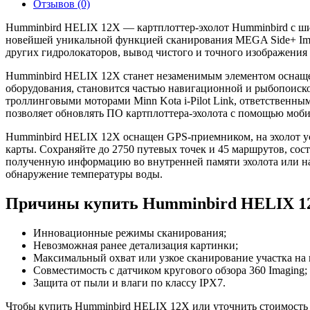
Отзывов (0)
Humminbird HELIX 12X — картплоттер-эхолот Humminbird с ши
новейшей уникальной функцией сканирования MEGA Side+ Imag
других гидролокаторов, вывод чистого и точного изображения 
Humminbird HELIX 12X станет незаменимым элементом оснащен
оборудования, становится частью навигационной и рыбопоиск
троллинговыми моторами Minn Kota i-Pilot Link, ответственн
позволяет обновлять ПО картплоттера-эхолота с помощью моб
Humminbird HELIX 12X оснащен GPS-приемником, на эхолот уст
карты. Сохраняйте до 2750 путевых точек и 45 маршрутов, сос
полученную информацию во внутренней памяти эхолота или на 
обнаружение температуры воды.
Причины купить Humminbird HELIX 1
Инновационные режимы сканирования;
Невозможная ранее детализация картинки;
Максимальный охват или узкое сканирование участка на 
Совместимость с датчиком кругового обзора 360 Imaging;
Защита от пыли и влаги по классу IPX7.
Чтобы купить Humminbird HELIX 12X или уточнить стоимость о