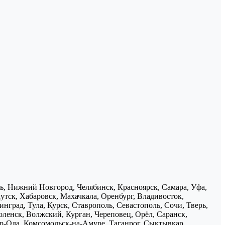
нь, Нижний Новгород, Челябинск, Красноярск, Самара, Уфа,
утск, Хабаровск, Махачкала, Оренбург, Владивосток,
нград, Тула, Курск, Ставрополь, Севастополь, Сочи, Тверь,
ленск, Волжский, Курган, Череповец, Орёл, Саранск,
р-Ола, Комсомольск-на-Амуре, Таганрог, Сыктывкар,