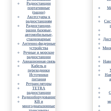
Радиостанции
портативные
Мо
(рации)
Аксессуары к
радиостанциям
Сис
Радиостанции,
рации базовые,
автомобильные,
стационарные
Дис
Антенно-фидерные
устройства
Мно
Речные и морские
радиостанции
Авиационная связь
Нави
Кабель и
переходники
Источники
Нав
питания
Ретрансляторы
TETRA
радиостанции
G
Радиооборудование
КВ и
м
многодиапазонные
трансиверы