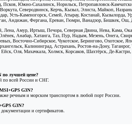
д, Псков, Южно-Сахалинск, Норильск, Петропавловск-Камчатск
Воркута, Северодвинск, Керчь, Кызыл, Элиста, Майкоп, Назран
дар, Усть-Каменогорск, Семей, Атырау, Костанай, Кызылорда, У
нган, Андижан, Фергана, Ереван, Гюмри, Ванадзор, Бишкек, Ош, 
, Лена, Амур, Иртыш, Печора, Северная Двина, Нева, Кама, Ока,
Олёнек, Анабар, Хатанга, Таз, Пур, Надым, Мезень, Онега, Свирь
птевых, Восточно-Сибирское, Чукотское, Берингово, Охотское, Я
хангельск, Калининград, Астрахань, Ростов-на-Дону, Таганрог,
Ейск, Оля, Махачкала, Холмск, Корсаков, Шахтёрск, Де-Кастри, 
 по лучшей цене?
ой по всей России и СНГ.
P MSI+GPS G3N?
также речным и морским транспортом в любой порт России.
I+GPS G3N?
 документации и сертификатов.