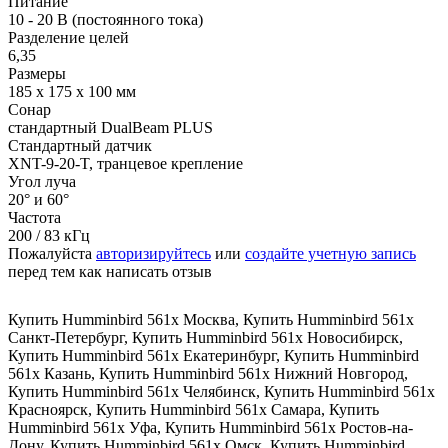
Питание
10 - 20 В (постоянного тока)
Разделение целей
6,35
Размеры
185 x 175 x 100 мм
Сонар
стандартный DualBeam PLUS
Стандартный датчик
XNT-9-20-T, транцевое крепление
Угол луча
20° и 60°
Частота
200 / 83 кГц
Пожалуйста
авторизируйтесь
или
создайте учетную запись
перед тем как написать отзыв
Купить Humminbird 561x Москва
,
Купить Humminbird 561x
Санкт-Петербург
,
Купить Humminbird 561x Новосибирск
,
Купить Humminbird 561x Екатеринбург
,
Купить Humminbird
561x Казань
,
Купить Humminbird 561x Нижний Новгород
,
Купить Humminbird 561x Челябинск
,
Купить Humminbird 561x
Красноярск
,
Купить Humminbird 561x Самара
,
Купить
Humminbird 561x Уфа
,
Купить Humminbird 561x Ростов-на-
Дону
,
Купить Humminbird 561x Омск
,
Купить Humminbird