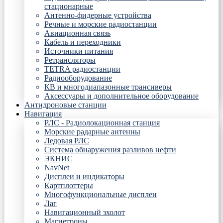
стационарные
Антенно-фидерные устройства
Речные и морские радиостанции
Авиационная связь
Кабель и переходники
Источники питания
Ретрансляторы
TETRA радиостанции
Радиооборудование
КВ и многодиапазонные трансиверы
Аксессуары и дополнительное оборудование
Антидроновые станции
Навигация
РЛС - Радиолокационная станция
Морские радарные антенны
Ледовая РЛС
Система обнаружения разливов нефти
ЭКНИС
NavNet
Дисплеи и индикаторы
Картплоттеры
Многофункциональные дисплеи
Лаг
Навигационный эхолот
Магнетроны