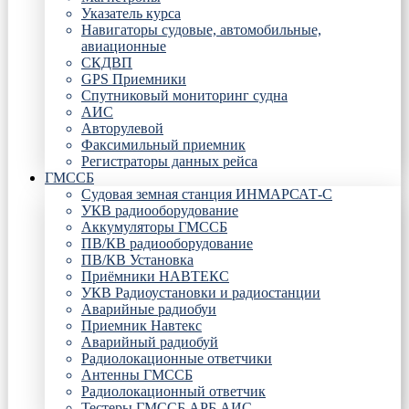
Указатель курса
Навигаторы судовые, автомобильные,
авиационные
СКДВП
GPS Приемники
Спутниковый мониторинг судна
АИС
Авторулевой
Факсимильный приемник
Регистраторы данных рейса
ГМССБ
Судовая земная станция ИНМАРСАТ-С
УКВ радиооборудование
Аккумуляторы ГМССБ
ПВ/КВ радиооборудование
ПВ/КВ Установка
Приёмники НАВТЕКС
УКВ Радиоустановки и радиостанции
Аварийные радиобуи
Приемник Навтекс
Аварийный радиобуй
Радиолокационные ответчики
Антенны ГМССБ
Радиолокационный ответчик
Тестеры ГМССБ АРБ АИС