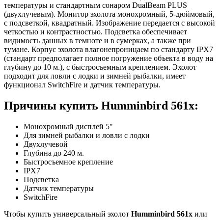
температуры и стандартным сонаром DualBeam PLUS
(двухлучевым). Монитор эхолота монохромный, 5-дюймовый,
с подсветкой, квадратный. Изображение передается с высокой
четкостью и контрастностью. Подсветка обеспечивает
видимость данных в темноте и в сумерках, а также при
тумане. Корпус эхолота влагонепроницаем по стандарту IPX7
(стандарт предполагает полное погружение объекта в воду на
глубину до 10 м.), с быстросъемным креплением. Эхолот
подходит для ловли с лодки и зимней рыбалки, имеет
функционал SwitchFire и датчик температуры.
Причины купить Humminbird 561x:
Монохромный дисплей 5"
Для зимней рыбалки и ловли с лодки
Двухлучевой
Глубина до 240 м.
Быстросъемное крепление
IPX7
Подсветка
Датчик температуры
SwitchFire
Чтобы купить универсальный эхолот
Humminbird 561x
или