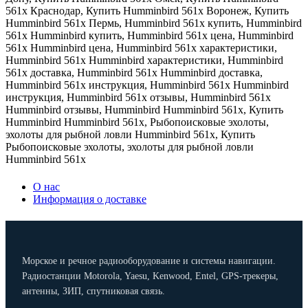
561x Краснодар
,
Купить Humminbird 561x Воронеж
,
Купить
Humminbird 561x Пермь
,
Humminbird 561x купить
,
Humminbird
561x Humminbird купить
,
Humminbird 561x цена
,
Humminbird
561x Humminbird цена
,
Humminbird 561x характеристики
,
Humminbird 561x Humminbird характеристики
,
Humminbird
561x доставка
,
Humminbird 561x Humminbird доставка
,
Humminbird 561x инструкция
,
Humminbird 561x Humminbird
инструкция
,
Humminbird 561x отзывы
,
Humminbird 561x
Humminbird отзывы
,
Humminbird Humminbird 561x
,
Купить
Humminbird Humminbird 561x
,
Рыбопоисковые эхолоты
,
эхолоты для рыбной ловли Humminbird 561x
,
Купить
Рыбопоисковые эхолоты
,
эхолоты для рыбной ловли
Humminbird 561x
О нас
Информация о доставке
Морское и речное радиооборудование и системы навигации.
Радиостанции Motorola, Yaesu, Kenwood, Entel, GPS-трекеры,
антенны, ЗИП, спутниковая связь.