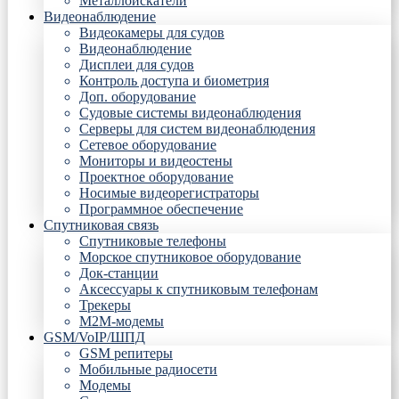
Металлоискатели
Видеонаблюдение
Видеокамеры для судов
Видеонаблюдение
Дисплеи для судов
Контроль доступа и биометрия
Доп. оборудование
Судовые системы видеонаблюдения
Серверы для систем видеонаблюдения
Сетевое оборудование
Мониторы и видеостены
Проектное оборудование
Носимые видеорегистраторы
Программное обеспечение
Спутниковая связь
Спутниковые телефоны
Морское спутниковое оборудование
Док-станции
Аксессуары к спутниковым телефонам
Трекеры
М2М-модемы
GSM/VoIP/ШПД
GSM репитеры
Мобильные радиосети
Модемы