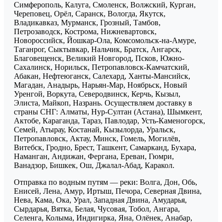
Симферополь, Калуга, Смоленск, Волжский, Курган,
Череповец, Орёл, Саранск, Вологда, Якутск,
Владикавказ, Мурманск, Грозный, Тамбов,
Петрозаводск, Кострома, Нижневартовск,
Новороссийск, Йошкар-Ола, Комсомольск-на-Амуре,
Таганрог, Сыктывкар, Нальчик, Братск, Ангарск,
Благовещенск, Великий Новгород, Псков, Южно-
Сахалинск, Норильск, Петропавловск-Камчатский,
Абакан, Нефтеюганск, Салехард, Ханты-Мансийск,
Магадан, Анадырь, Нарьян-Мар, Ноябрьск, Новый
Уренгой, Воркута, Северодвинск, Керчь, Кызыл,
Элиста, Майкоп, Назрань. Осуществляем доставку в
страны СНГ: Алматы, Нур-Султан (Астана), Шымкент,
Актобе, Караганда, Тараз, Павлодар, Усть-Каменогорск,
Семей, Атырау, Костанай, Кызылорда, Уральск,
Петропавловск, Актау, Минск, Гомель, Могилёв,
Витебск, Гродно, Брест, Ташкент, Самарканд, Бухара,
Наманган, Андижан, Фергана, Ереван, Гюмри,
Ванадзор, Бишкек, Ош, Джалал-Абад, Каракол.
Отправка по водным путям — реки: Волга, Дон, Обь,
Енисей, Лена, Амур, Иртыш, Печора, Северная Двина,
Нева, Кама, Ока, Урал, Западная Двина, Амударья,
Сырдарья, Вятка, Белая, Чусовая, Тобол, Ангара,
Селенга, Колыма, Индигирка, Яна, Олёнек, Анабар,