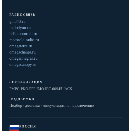
РАДИОСВЯЗЬ
gm340.ru
radio4you.ru
hellomotorola.ru
motorola-radio.ru
omegatetra.ru
omegacharge.ru
omegaintegral.ru
omegacanopy.ru
СЕРТИФИКАЦИЯ
РМРС
·
РКО
·
РРР
·
IMO
·
IEC 60945
·
IACS
ПОДДЕРЖКА
Подбор · доставка · консультация по подключению
РОССИЯ