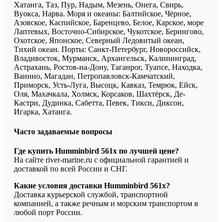
Хатанга, Таз, Пур, Надым, Мезень, Онега, Свирь,
Вуокса, Нарва. Моря и океаны: Балтийское, Чёрное,
Азовское, Каспийское, Баренцево, Белое, Карское, море
Лаптевых, Восточно-Сибирское, Чукотское, Берингово,
Охотское, Японское, Северный Ледовитый океан,
Тихий океан. Порты: Санкт-Петербург, Новороссийск,
Владивосток, Мурманск, Архангельск, Калининград,
Астрахань, Ростов-на-Дону, Таганрог, Туапсе, Находка,
Ванино, Магадан, Петропавловск-Камчатский,
Приморск, Усть-Луга, Высоцк, Кавказ, Темрюк, Ейск,
Оля, Махачкала, Холмск, Корсаков, Шахтёрск, Де-
Кастри, Дудинка, Сабетта, Певек, Тикси, Диксон,
Игарка, Хатанга.
Часто задаваемые вопросы
Где купить Humminbird 561x по лучшей цене?
На сайте river-marine.ru с официальной гарантией и
доставкой по всей России и СНГ.
Какие условия доставки Humminbird 561x?
Доставка курьерской службой, транспортной
компанией, а также речным и морским транспортом в
любой порт России.