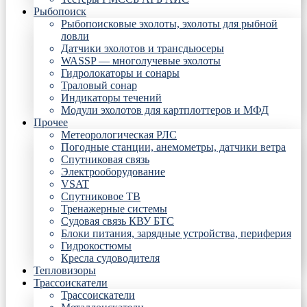
Рыбопоиск
Рыбопоисковые эхолоты, эхолоты для рыбной
ловли
Датчики эхолотов и трансдьюсеры
WASSP — многолучевые эхолоты
Гидролокаторы и сонары
Траловый сонар
Индикаторы течений
Модули эхолотов для картплоттеров и МФД
Прочее
Метеорологическая РЛС
Погодные станции, анемометры, датчики ветра
Спутниковая связь
Электрооборудование
VSAT
Спутниковое ТВ
Тренажерные системы
Судовая связь КВУ БТС
Блоки питания, зарядные устройства, периферия
Гидрокостюмы
Кресла судоводителя
Тепловизоры
Трассоискатели
Трассоискатели