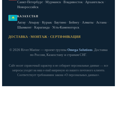
Санкт-Петербург · Мурманск · Владивосток · Архангельск ·
Новороссийск
КАЗАХСТАН
Актау · Атырау · Курык · Баутино · Бейнеу · Алматы · Астана ·
Шымкент · Караганда · Усть-Каменогорск
ДОСТАВКА · МОНТАЖ · СЕРТИФИКАЦИЯ
© 2026 River Marine — проект группы
Omega Solutions
. Доставка
по России, Казахстану и странам СНГ.
Сайт носит справочный характер и не собирает персональные данные — все
запросы уходят на наш e‑mail напрямую из вашего почтового клиента.
Соответствует требованиям закона «О персональных данных».