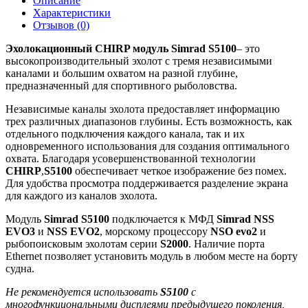
Описание
Характеристики
Отзывов (0)
Эхолокационный CHIRP модуль Simrad S5100
– это
высокопроизводительный эхолот с тремя независимыми
каналами и большим охватом на разной глубине,
предназначенный для спортивного рыболовства.
Независимые каналы эхолота предоставляет информацию
трех различных диапазонов глубины. Есть возможность, как
отдельного подключения каждого канала, так и их
одновременного использования для создания оптимального
охвата. Благодаря усовершенствованной технологии
CHIRP
,
S5100
обеспечивает четкое изображение без помех.
Для удобства просмотра поддерживается разделение экрана
для каждого из каналов эхолота.
Модуль
Simrad S5100
подключается к МФД
Simrad NSS
EVO3
и
NSS EVO2
, морскому процессору
NSO evo2
и
рыбопоисковым эхолотам серии
S2000
. Наличие порта
Ethernet позволяет установить модуль в любом месте на борту
судна.
Не рекомендуется использовать
S5100
с
многофункциональными дисплеями предыдущего поколения,