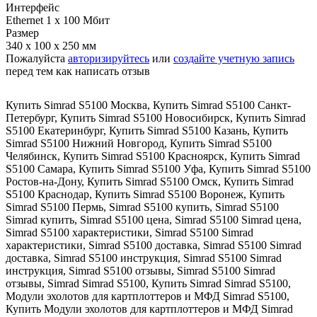
Интерфейс
Ethernet 1 х 100 Мбит
Размер
340 x 100 x 250 мм
Пожалуйста
авторизируйтесь
или
создайте учетную запись
перед тем как написать отзыв
Купить Simrad S5100 Москва
,
Купить Simrad S5100 Санкт-
Петербург
,
Купить Simrad S5100 Новосибирск
,
Купить Simrad
S5100 Екатеринбург
,
Купить Simrad S5100 Казань
,
Купить
Simrad S5100 Нижний Новгород
,
Купить Simrad S5100
Челябинск
,
Купить Simrad S5100 Красноярск
,
Купить Simrad
S5100 Самара
,
Купить Simrad S5100 Уфа
,
Купить Simrad S5100
Ростов-на-Дону
,
Купить Simrad S5100 Омск
,
Купить Simrad
S5100 Краснодар
,
Купить Simrad S5100 Воронеж
,
Купить
Simrad S5100 Пермь
,
Simrad S5100 купить
,
Simrad S5100
Simrad купить
,
Simrad S5100 цена
,
Simrad S5100 Simrad цена
,
Simrad S5100 характеристики
,
Simrad S5100 Simrad
характеристики
,
Simrad S5100 доставка
,
Simrad S5100 Simrad
доставка
,
Simrad S5100 инструкция
,
Simrad S5100 Simrad
инструкция
,
Simrad S5100 отзывы
,
Simrad S5100 Simrad
отзывы
,
Simrad Simrad S5100
,
Купить Simrad Simrad S5100
,
Модули эхолотов для картплоттеров и МФД Simrad S5100
,
Купить Модули эхолотов для картплоттеров и МФД Simrad