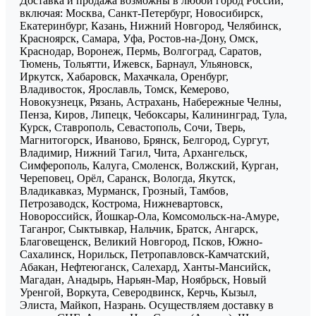
Доставка и продажа возможны в любой город России,
включая: Москва, Санкт-Петербург, Новосибирск,
Екатеринбург, Казань, Нижний Новгород, Челябинск,
Красноярск, Самара, Уфа, Ростов-на-Дону, Омск,
Краснодар, Воронеж, Пермь, Волгоград, Саратов,
Тюмень, Тольятти, Ижевск, Барнаул, Ульяновск,
Иркутск, Хабаровск, Махачкала, Оренбург,
Владивосток, Ярославль, Томск, Кемерово,
Новокузнецк, Рязань, Астрахань, Набережные Челны,
Пенза, Киров, Липецк, Чебоксары, Калининград, Тула,
Курск, Ставрополь, Севастополь, Сочи, Тверь,
Магнитогорск, Иваново, Брянск, Белгород, Сургут,
Владимир, Нижний Тагил, Чита, Архангельск,
Симферополь, Калуга, Смоленск, Волжский, Курган,
Череповец, Орёл, Саранск, Вологда, Якутск,
Владикавказ, Мурманск, Грозный, Тамбов,
Петрозаводск, Кострома, Нижневартовск,
Новороссийск, Йошкар-Ола, Комсомольск-на-Амуре,
Таганрог, Сыктывкар, Нальчик, Братск, Ангарск,
Благовещенск, Великий Новгород, Псков, Южно-
Сахалинск, Норильск, Петропавловск-Камчатский,
Абакан, Нефтеюганск, Салехард, Ханты-Мансийск,
Магадан, Анадырь, Нарьян-Мар, Ноябрьск, Новый
Уренгой, Воркута, Северодвинск, Керчь, Кызыл,
Элиста, Майкоп, Назрань. Осуществляем доставку в