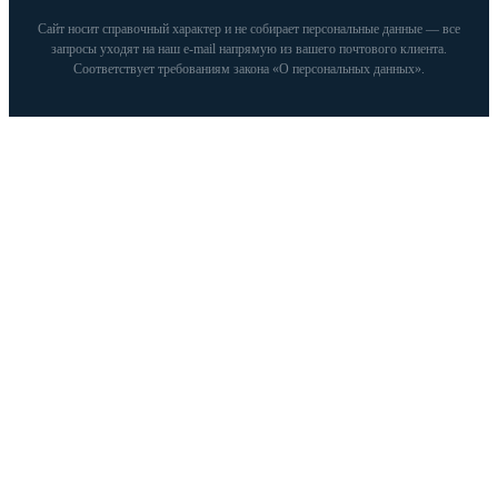
Сайт носит справочный характер и не собирает персональные данные — все
запросы уходят на наш e‑mail напрямую из вашего почтового клиента.
Соответствует требованиям закона «О персональных данных».