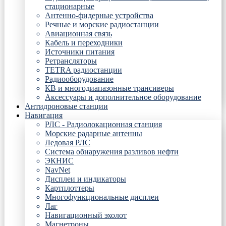
стационарные
Антенно-фидерные устройства
Речные и морские радиостанции
Авиационная связь
Кабель и переходники
Источники питания
Ретрансляторы
TETRA радиостанции
Радиооборудование
КВ и многодиапазонные трансиверы
Аксессуары и дополнительное оборудование
Антидроновые станции
Навигация
РЛС - Радиолокационная станция
Морские радарные антенны
Ледовая РЛС
Система обнаружения разливов нефти
ЭКНИС
NavNet
Дисплеи и индикаторы
Картплоттеры
Многофункциональные дисплеи
Лаг
Навигационный эхолот
Магнетроны