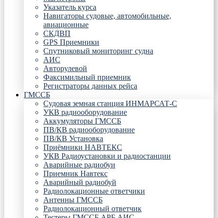
Указатель курса
Навигаторы судовые, автомобильные,
авиационные
СКДВП
GPS Приемники
Спутниковый мониторинг судна
АИС
Авторулевой
Факсимильный приемник
Регистраторы данных рейса
ГМССБ
Судовая земная станция ИНМАРСАТ-С
УКВ радиооборудование
Аккумуляторы ГМССБ
ПВ/КВ радиооборудование
ПВ/КВ Установка
Приёмники НАВТЕКС
УКВ Радиоустановки и радиостанции
Аварийные радиобуи
Приемник Навтекс
Аварийный радиобуй
Радиолокационные ответчики
Антенны ГМССБ
Радиолокационный ответчик
Тестеры ГМССБ АРБ АИС