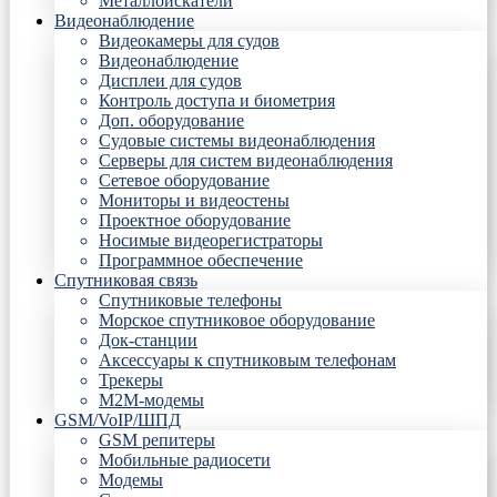
Металлоискатели
Видеонаблюдение
Видеокамеры для судов
Видеонаблюдение
Дисплеи для судов
Контроль доступа и биометрия
Доп. оборудование
Судовые системы видеонаблюдения
Серверы для систем видеонаблюдения
Сетевое оборудование
Мониторы и видеостены
Проектное оборудование
Носимые видеорегистраторы
Программное обеспечение
Спутниковая связь
Спутниковые телефоны
Морское спутниковое оборудование
Док-станции
Аксессуары к спутниковым телефонам
Трекеры
М2М-модемы
GSM/VoIP/ШПД
GSM репитеры
Мобильные радиосети
Модемы