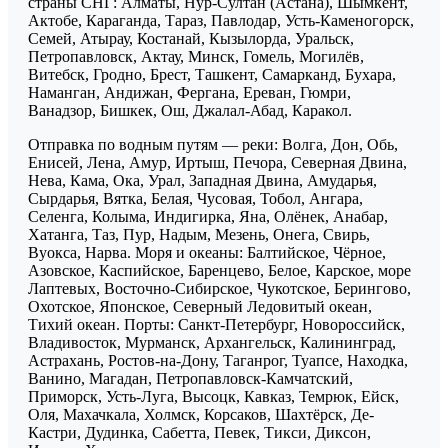
страны СНГ: Алматы, Нур-Султан (Астана), Шымкент,
Актобе, Караганда, Тараз, Павлодар, Усть-Каменогорск,
Семей, Атырау, Костанай, Кызылорда, Уральск,
Петропавловск, Актау, Минск, Гомель, Могилёв,
Витебск, Гродно, Брест, Ташкент, Самарканд, Бухара,
Наманган, Андижан, Фергана, Ереван, Гюмри,
Ванадзор, Бишкек, Ош, Джалал-Абад, Каракол.
Отправка по водным путям — реки: Волга, Дон, Обь,
Енисей, Лена, Амур, Иртыш, Печора, Северная Двина,
Нева, Кама, Ока, Урал, Западная Двина, Амударья,
Сырдарья, Вятка, Белая, Чусовая, Тобол, Ангара,
Селенга, Колыма, Индигирка, Яна, Олёнек, Анабар,
Хатанга, Таз, Пур, Надым, Мезень, Онега, Свирь,
Вуокса, Нарва. Моря и океаны: Балтийское, Чёрное,
Азовское, Каспийское, Баренцево, Белое, Карское, море
Лаптевых, Восточно-Сибирское, Чукотское, Берингово,
Охотское, Японское, Северный Ледовитый океан,
Тихий океан. Порты: Санкт-Петербург, Новороссийск,
Владивосток, Мурманск, Архангельск, Калининград,
Астрахань, Ростов-на-Дону, Таганрог, Туапсе, Находка,
Ванино, Магадан, Петропавловск-Камчатский,
Приморск, Усть-Луга, Высоцк, Кавказ, Темрюк, Ейск,
Оля, Махачкала, Холмск, Корсаков, Шахтёрск, Де-
Кастри, Дудинка, Сабетта, Певек, Тикси, Диксон,