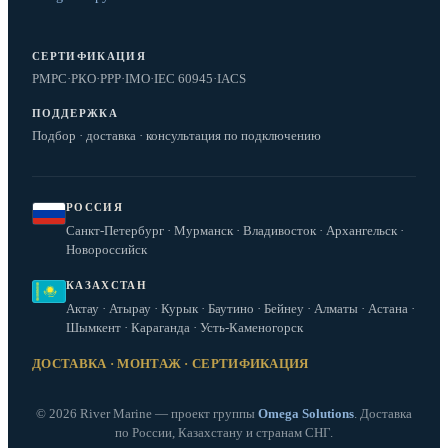
СЕРТИФИКАЦИЯ
РМРС
·
РКО
·
РРР
·
IMO
·
IEC 60945
·
IACS
ПОДДЕРЖКА
Подбор · доставка · консультация по подключению
РОССИЯ
Санкт-Петербург · Мурманск · Владивосток · Архангельск ·
Новороссийск
КАЗАХСТАН
Актау · Атырау · Курык · Баутино · Бейнеу · Алматы · Астана ·
Шымкент · Караганда · Усть-Каменогорск
ДОСТАВКА · МОНТАЖ · СЕРТИФИКАЦИЯ
© 2026 River Marine — проект группы
Omega Solutions
. Доставка
по России, Казахстану и странам СНГ.