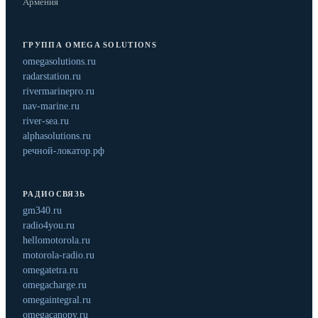
Армения
ГРУППА OMEGA SOLUTIONS
omegasolutions.ru
radarstation.ru
rivermarinepro.ru
nav-marine.ru
river-sea.ru
alphasolutions.ru
речной-локатор.рф
РАДИОСВЯЗЬ
gm340.ru
radio4you.ru
hellomotorola.ru
motorola-radio.ru
omegatetra.ru
omegacharge.ru
omegaintegral.ru
omegacanopy.ru