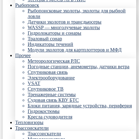
Рыбопоиск
Рыбопоисковые эхолоты, эхолоты для рыбной
ловли
Датчики эхолотов и трансдьюсеры
WASSP — многолучевые эхолоты
Гидролокаторы и сонары
Траловый сонар
Индикаторы течений
Модули эхолотов для картплоттеров и МФД
Прочее
Метеорологическая РЛС
Погодные станции, анемометры, датчики ветра
Спутниковая связь
Электрооборудование
VSAT
Спутниковое ТВ
Тренажерные системы
Судовая связь КВУ БТС
Блоки питания, зарядные устройства, периферия
Гидрокостюмы
Кресла судоводителя
Тепловизоры
Трассоискатели
Трассоискатели