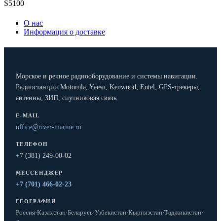
S5100
О нас
Информация о доставке
Морское и речное радиооборудование и системы навигации.
Радиостанции Motorola, Yaesu, Kenwood, Entel, GPS-трекеры,
антенны, ЗИП, спутниковая связь.
E-MAIL
office@river-marine.ru
ТЕЛЕФОН
+7 (381) 249-00-02
МЕССЕНДЖЕР
+7 (701) 466-02-23
ГЕОГРАФИЯ
Россия
·
Казахстан
·
Беларусь
·
Узбекистан
·
Кыргызстан
·
Таджикистан
·