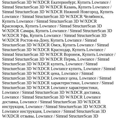
StructureScan 3D W/XDCR Екатеринбург
,
Купить Lowrance /
Simrad StructureScan 3D W/XDCR Казань
,
Купить Lowrance /
Simrad StructureScan 3D W/XDCR Нижний Новгород
,
Купить
Lowrance / Simrad StructureScan 3D W/XDCR Челябинск
,
Купить Lowrance / Simrad StructureScan 3D W/XDCR
Красноярск
,
Купить Lowrance / Simrad StructureScan 3D
W/XDCR Самара
,
Купить Lowrance / Simrad StructureScan 3D
W/XDCR Уфа
,
Купить Lowrance / Simrad StructureScan 3D
W/XDCR Ростов-на-Дону
,
Купить Lowrance / Simrad
StructureScan 3D W/XDCR Омск
,
Купить Lowrance / Simrad
StructureScan 3D W/XDCR Краснодар
,
Купить Lowrance /
Simrad StructureScan 3D W/XDCR Воронеж
,
Купить Lowrance /
Simrad StructureScan 3D W/XDCR Пермь
,
Lowrance / Simrad
StructureScan 3D W/XDCR купить
,
Lowrance / Simrad
StructureScan 3D W/XDCR Lowrance купить
,
Lowrance / Simrad
StructureScan 3D W/XDCR цена
,
Lowrance / Simrad
StructureScan 3D W/XDCR Lowrance цена
,
Lowrance / Simrad
StructureScan 3D W/XDCR характеристики
,
Lowrance / Simrad
StructureScan 3D W/XDCR Lowrance характеристики
,
Lowrance / Simrad StructureScan 3D W/XDCR доставка
,
Lowrance / Simrad StructureScan 3D W/XDCR Lowrance
доставка
,
Lowrance / Simrad StructureScan 3D W/XDCR
инструкция
,
Lowrance / Simrad StructureScan 3D W/XDCR
Lowrance инструкция
,
Lowrance / Simrad StructureScan 3D
W/XDCR отзывы
,
Lowrance / Simrad StructureScan 3D