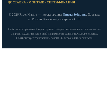
ДОСТАВКА · МОНТАЖ · СЕРТИФИКАЦИЯ
© 2026 River Marine — проект группы
Omega Solutions
. Доставка
по России, Казахстану и странам СНГ.
Сайт носит справочный характер и не собирает персональные данные — все
запросы уходят на наш e‑mail напрямую из вашего почтового клиента.
Соответствует требованиям закона «О персональных данных».