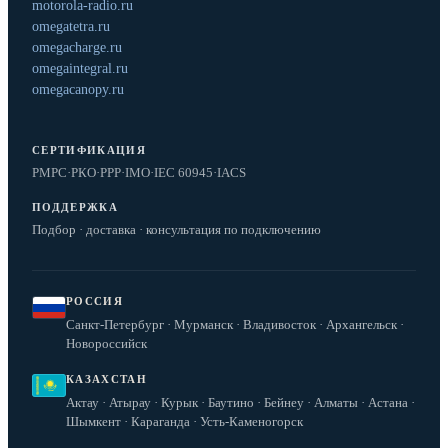
motorola-radio.ru
omegatetra.ru
omegacharge.ru
omegaintegral.ru
omegacanopy.ru
СЕРТИФИКАЦИЯ
РМРС
·
РКО
·
РРР
·
IMO
·
IEC 60945
·
IACS
ПОДДЕРЖКА
Подбор · доставка · консультация по подключению
РОССИЯ
Санкт-Петербург · Мурманск · Владивосток · Архангельск ·
Новороссийск
КАЗАХСТАН
Актау · Атырау · Курык · Баутино · Бейнеу · Алматы · Астана ·
Шымкент · Караганда · Усть-Каменогорск