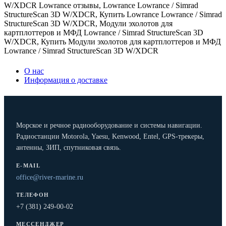
W/XDCR Lowrance отзывы
,
Lowrance Lowrance / Simrad
StructureScan 3D W/XDCR
,
Купить Lowrance Lowrance / Simrad
StructureScan 3D W/XDCR
,
Модули эхолотов для
картплоттеров и МФД Lowrance / Simrad StructureScan 3D
W/XDCR
,
Купить Модули эхолотов для картплоттеров и МФД
Lowrance / Simrad StructureScan 3D W/XDCR
О нас
Информация о доставке
Морское и речное радиооборудование и системы навигации.
Радиостанции Motorola, Yaesu, Kenwood, Entel, GPS-трекеры,
антенны, ЗИП, спутниковая связь.
E-MAIL
office@river-marine.ru
ТЕЛЕФОН
+7 (381) 249-00-02
МЕССЕНДЖЕР