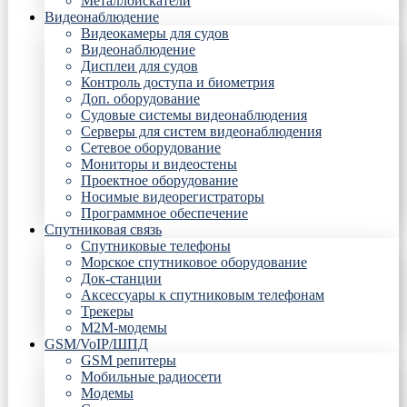
Металлоискатели
Видеонаблюдение
Видеокамеры для судов
Видеонаблюдение
Дисплеи для судов
Контроль доступа и биометрия
Доп. оборудование
Судовые системы видеонаблюдения
Серверы для систем видеонаблюдения
Сетевое оборудование
Мониторы и видеостены
Проектное оборудование
Носимые видеорегистраторы
Программное обеспечение
Спутниковая связь
Спутниковые телефоны
Морское спутниковое оборудование
Док-станции
Аксессуары к спутниковым телефонам
Трекеры
М2М-модемы
GSM/VoIP/ШПД
GSM репитеры
Мобильные радиосети
Модемы