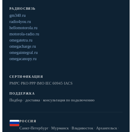
РАДИОСВЯЗЬ
gm340.ru
radio4you.ru
hellomotorola.ru
motorola-radio.ru
omegatetra.ru
omegacharge.ru
omegaintegral.ru
omegacanopy.ru
СЕРТИФИКАЦИЯ
РМРС
·
РКО
·
РРР
·
IMO
·
IEC 60945
·
IACS
ПОДДЕРЖКА
Подбор · доставка · консультация по подключению
РОССИЯ
Санкт-Петербург · Мурманск · Владивосток · Архангельск ·