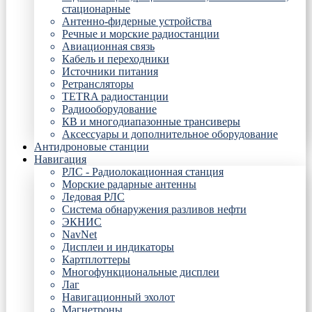
стационарные
Антенно-фидерные устройства
Речные и морские радиостанции
Авиационная связь
Кабель и переходники
Источники питания
Ретрансляторы
TETRA радиостанции
Радиооборудование
КВ и многодиапазонные трансиверы
Аксессуары и дополнительное оборудование
Антидроновые станции
Навигация
РЛС - Радиолокационная станция
Морские радарные антенны
Ледовая РЛС
Система обнаружения разливов нефти
ЭКНИС
NavNet
Дисплеи и индикаторы
Картплоттеры
Многофункциональные дисплеи
Лаг
Навигационный эхолот
Магнетроны