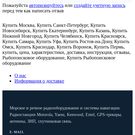
Пожалуйста
авторизируйтесь
или
создайте учетную запись
перед тем как написать отзыв
Купить Москва
,
Купить Санкт-Петербург
,
Купить
Новосибирск
,
Купить Екатеринбург
,
Купить Казань
,
Купить
Нижний Новгород
,
Купить Челябинск
,
Купить Красноярск
,
Купить Самара
,
Купить Уфа
,
Купить Ростов-на-Дону
,
Купить
Омск
,
Купить Краснодар
,
Купить Воронеж
,
Купить Пермь
,
купить
,
цена
,
характеристики
,
доставка
,
инструкция
,
отзывы
,
Рыбопоисковое оборудование
,
Купить Рыбопоисковое
оборудование
О нас
Информация о доставке
Морское и речное радиооборудование и системы навигации.
Радиостанции Motorola, Yaesu, Kenwood, Entel, GPS-трекеры,
антенны, ЗИП, спутниковая связь.
E-MAIL