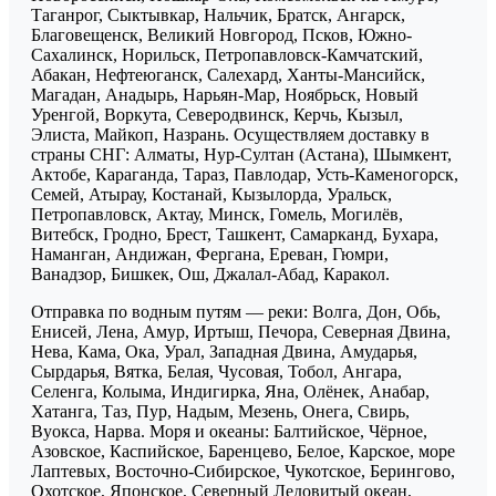
Таганрог, Сыктывкар, Нальчик, Братск, Ангарск,
Благовещенск, Великий Новгород, Псков, Южно-
Сахалинск, Норильск, Петропавловск-Камчатский,
Абакан, Нефтеюганск, Салехард, Ханты-Мансийск,
Магадан, Анадырь, Нарьян-Мар, Ноябрьск, Новый
Уренгой, Воркута, Северодвинск, Керчь, Кызыл,
Элиста, Майкоп, Назрань. Осуществляем доставку в
страны СНГ: Алматы, Нур-Султан (Астана), Шымкент,
Актобе, Караганда, Тараз, Павлодар, Усть-Каменогорск,
Семей, Атырау, Костанай, Кызылорда, Уральск,
Петропавловск, Актау, Минск, Гомель, Могилёв,
Витебск, Гродно, Брест, Ташкент, Самарканд, Бухара,
Наманган, Андижан, Фергана, Ереван, Гюмри,
Ванадзор, Бишкек, Ош, Джалал-Абад, Каракол.
Отправка по водным путям — реки: Волга, Дон, Обь,
Енисей, Лена, Амур, Иртыш, Печора, Северная Двина,
Нева, Кама, Ока, Урал, Западная Двина, Амударья,
Сырдарья, Вятка, Белая, Чусовая, Тобол, Ангара,
Селенга, Колыма, Индигирка, Яна, Олёнек, Анабар,
Хатанга, Таз, Пур, Надым, Мезень, Онега, Свирь,
Вуокса, Нарва. Моря и океаны: Балтийское, Чёрное,
Азовское, Каспийское, Баренцево, Белое, Карское, море
Лаптевых, Восточно-Сибирское, Чукотское, Берингово,
Охотское, Японское, Северный Ледовитый океан,