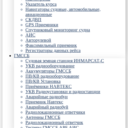
Указатель курса
Навигаторы судовые, автомобильные,
авиационные
СКДВП
GPS Приемники
Спутниковый мониторинг судна
АИС
Авторулевой
Факсимильный приемник
Регистраторы данных рейса
ГМССБ
Судовая земная станция ИНМАРСАТ-С
УКВ радиооборудование
Аккумуляторы ГМССБ
ПВ/КВ радиооборудование
ПВ/КВ Установка
Приёмники НАВТЕКС
УКВ Радиоустановки и радиостанции
Аварийные радиобуи
Приемник Навтекс
Аварийный радиобуй
Радиолокационные ответчики
Антенны ГМССБ
Радиолокационный ответчик
Тестеры ГМССБ АРБ АИС