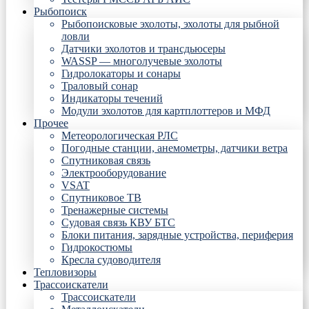
Рыбопоиск
Рыбопоисковые эхолоты, эхолоты для рыбной
ловли
Датчики эхолотов и трансдьюсеры
WASSP — многолучевые эхолоты
Гидролокаторы и сонары
Траловый сонар
Индикаторы течений
Модули эхолотов для картплоттеров и МФД
Прочее
Метеорологическая РЛС
Погодные станции, анемометры, датчики ветра
Спутниковая связь
Электрооборудование
VSAT
Спутниковое ТВ
Тренажерные системы
Судовая связь КВУ БТС
Блоки питания, зарядные устройства, периферия
Гидрокостюмы
Кресла судоводителя
Тепловизоры
Трассоискатели
Трассоискатели