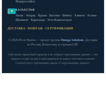
Новороссийск
КАЗАХСТАН
Актау · Атырау · Курык · Баутино · Бейнеу · Алматы · Астана ·
Шымкент · Караганда · Усть-Каменогорск
ДОСТАВКА · МОНТАЖ · СЕРТИФИКАЦИЯ
© 2026 River Marine — проект группы
Omega Solutions
. Доставка
по России, Казахстану и странам СНГ.
Сайт носит справочный характер и не собирает персональные данные — все
запросы уходят на наш e‑mail напрямую из вашего почтового клиента.
Соответствует требованиям закона «О персональных данных».