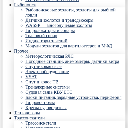
Рыбопоиск
Рыбопоисковые эхолоты, эхолоты для рыбной
ловли
Датчики эхолотов и трансдьюсеры
WASSP — многолучевые эхолоты
Гидролокаторы и сонары
Траловый сонар
Индикаторы течений
Модули эхолотов для картплоттеров и МФД
Прочее
Метеорологическая РЛС
Погодные станции, анемометры, датчики ветра
Спутниковая связь
Электрооборудование
VSAT
Спутниковое ТВ
Тренажерные системы
Судовая связь КВУ БТС
Блоки питания, зарядные устройства, периферия
Гидрокостюмы
Кресла судоводителя
Тепловизоры
Трассоискатели
Трассоискатели