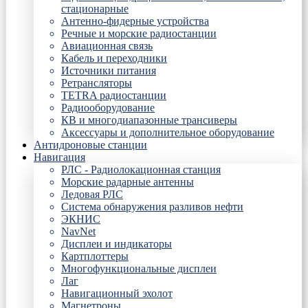
стационарные
Антенно-фидерные устройства
Речные и морские радиостанции
Авиационная связь
Кабель и переходники
Источники питания
Ретрансляторы
TETRA радиостанции
Радиооборудование
КВ и многодиапазонные трансиверы
Аксессуары и дополнительное оборудование
Антидроновые станции
Навигация
РЛС - Радиолокационная станция
Морские радарные антенны
Ледовая РЛС
Система обнаружения разливов нефти
ЭКНИС
NavNet
Дисплеи и индикаторы
Картплоттеры
Многофункциональные дисплеи
Лаг
Навигационный эхолот
Магнетроны