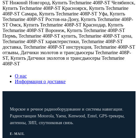
ST Нижний Новгород
,
Купить Techmarine 408P-ST Челябинск
,
Купить Techmarine 408P-ST Красноярск
,
Купить Techmarine
408P-ST Самара
,
Купить Techmarine 408P-ST Уфа
,
Купить
Techmarine 408P-ST Ростов-на-Дону
,
Купить Techmarine 408P-
ST Омск
,
Купить Techmarine 408P-ST Краснодар
,
Купить
Techmarine 408P-ST Воронеж
,
Купить Techmarine 408P-ST
Пермь
,
Techmarine 408P-ST купить
,
Techmarine 408P-ST цена
,
Techmarine 408P-ST характеристики
,
Techmarine 408P-ST
доставка
,
Techmarine 408P-ST инструкция
,
Techmarine 408P-ST
отзывы
,
Датчики эхолотов и трансдьюсеры Techmarine 408P-
ST
,
Купить Датчики эхолотов и трансдьюсеры Techmarine
408P-ST
О нас
Информация о доставке
Морское и речное радиооборудование и системы навигации.
Радиостанции Motorola, Yaesu, Kenwood, Entel, GPS-трекеры,
антенны, ЗИП, спутниковая связь.
E-MAIL