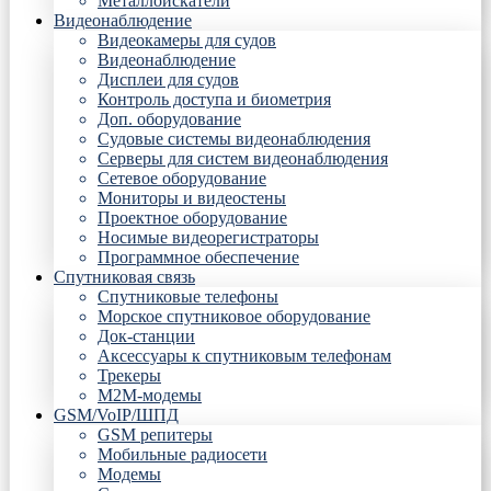
Металлоискатели
Видеонаблюдение
Видеокамеры для судов
Видеонаблюдение
Дисплеи для судов
Контроль доступа и биометрия
Доп. оборудование
Судовые системы видеонаблюдения
Серверы для систем видеонаблюдения
Сетевое оборудование
Мониторы и видеостены
Проектное оборудование
Носимые видеорегистраторы
Программное обеспечение
Спутниковая связь
Спутниковые телефоны
Морское спутниковое оборудование
Док-станции
Аксессуары к спутниковым телефонам
Трекеры
М2М-модемы
GSM/VoIP/ШПД
GSM репитеры
Мобильные радиосети
Модемы