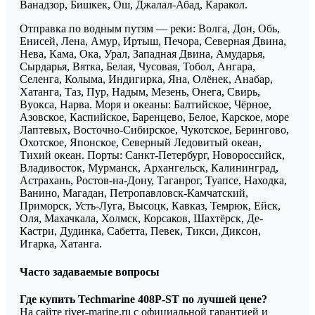
Ванадзор, Бишкек, Ош, Джалал-Абад, Каракол.
Отправка по водным путям — реки: Волга, Дон, Обь,
Енисей, Лена, Амур, Иртыш, Печора, Северная Двина,
Нева, Кама, Ока, Урал, Западная Двина, Амударья,
Сырдарья, Вятка, Белая, Чусовая, Тобол, Ангара,
Селенга, Колыма, Индигирка, Яна, Олёнек, Анабар,
Хатанга, Таз, Пур, Надым, Мезень, Онега, Свирь,
Вуокса, Нарва. Моря и океаны: Балтийское, Чёрное,
Азовское, Каспийское, Баренцево, Белое, Карское, море
Лаптевых, Восточно-Сибирское, Чукотское, Берингово,
Охотское, Японское, Северный Ледовитый океан,
Тихий океан. Порты: Санкт-Петербург, Новороссийск,
Владивосток, Мурманск, Архангельск, Калининград,
Астрахань, Ростов-на-Дону, Таганрог, Туапсе, Находка,
Ванино, Магадан, Петропавловск-Камчатский,
Приморск, Усть-Луга, Высоцк, Кавказ, Темрюк, Ейск,
Оля, Махачкала, Холмск, Корсаков, Шахтёрск, Де-
Кастри, Дудинка, Сабетта, Певек, Тикси, Диксон,
Игарка, Хатанга.
Часто задаваемые вопросы
Где купить Techmarine 408P-ST по лучшей цене?
На сайте river-marine.ru с официальной гарантией и