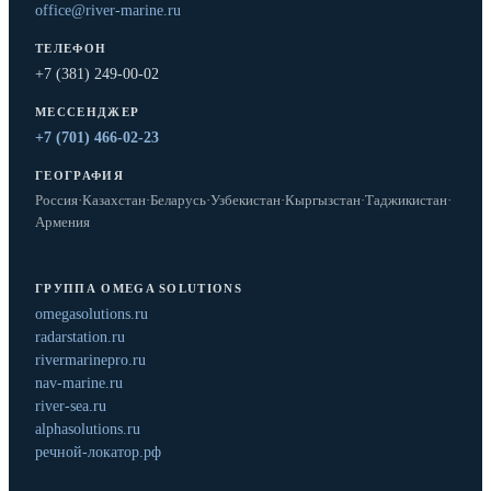
office@river-marine.ru
ТЕЛЕФОН
+7 (381) 249-00-02
МЕССЕНДЖЕР
+7 (701) 466-02-23
ГЕОГРАФИЯ
Россия
·
Казахстан
·
Беларусь
·
Узбекистан
·
Кыргызстан
·
Таджикистан
·
Армения
ГРУППА OMEGA SOLUTIONS
omegasolutions.ru
radarstation.ru
rivermarinepro.ru
nav-marine.ru
river-sea.ru
alphasolutions.ru
речной-локатор.рф