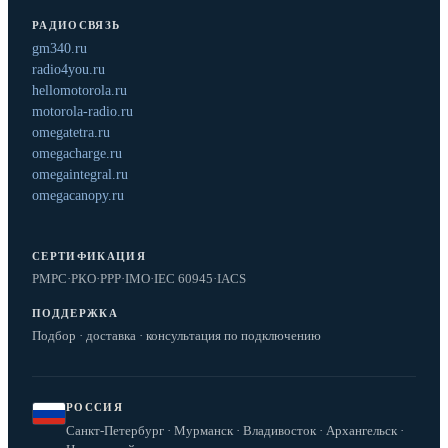
РАДИОСВЯЗЬ
gm340.ru
radio4you.ru
hellomotorola.ru
motorola-radio.ru
omegatetra.ru
omegacharge.ru
omegaintegral.ru
omegacanopy.ru
СЕРТИФИКАЦИЯ
РМРС
·
РКО
·
РРР
·
IMO
·
IEC 60945
·
IACS
ПОДДЕРЖКА
Подбор · доставка · консультация по подключению
РОССИЯ
Санкт-Петербург · Мурманск · Владивосток · Архангельск ·