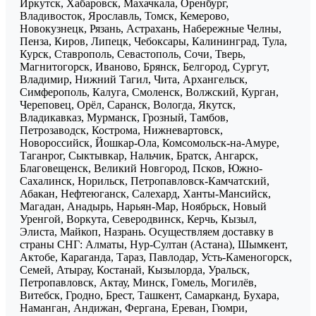
Иркутск, Хабаровск, Махачкала, Оренбург,
Владивосток, Ярославль, Томск, Кемерово,
Новокузнецк, Рязань, Астрахань, Набережные Челны,
Пенза, Киров, Липецк, Чебоксары, Калининград, Тула,
Курск, Ставрополь, Севастополь, Сочи, Тверь,
Магнитогорск, Иваново, Брянск, Белгород, Сургут,
Владимир, Нижний Тагил, Чита, Архангельск,
Симферополь, Калуга, Смоленск, Волжский, Курган,
Череповец, Орёл, Саранск, Вологда, Якутск,
Владикавказ, Мурманск, Грозный, Тамбов,
Петрозаводск, Кострома, Нижневартовск,
Новороссийск, Йошкар-Ола, Комсомольск-на-Амуре,
Таганрог, Сыктывкар, Нальчик, Братск, Ангарск,
Благовещенск, Великий Новгород, Псков, Южно-
Сахалинск, Норильск, Петропавловск-Камчатский,
Абакан, Нефтеюганск, Салехард, Ханты-Мансийск,
Магадан, Анадырь, Нарьян-Мар, Ноябрьск, Новый
Уренгой, Воркута, Северодвинск, Керчь, Кызыл,
Элиста, Майкоп, Назрань. Осуществляем доставку в
страны СНГ: Алматы, Нур-Султан (Астана), Шымкент,
Актобе, Караганда, Тараз, Павлодар, Усть-Каменогорск,
Семей, Атырау, Костанай, Кызылорда, Уральск,
Петропавловск, Актау, Минск, Гомель, Могилёв,
Витебск, Гродно, Брест, Ташкент, Самарканд, Бухара,
Наманган, Андижан, Фергана, Ереван, Гюмри,