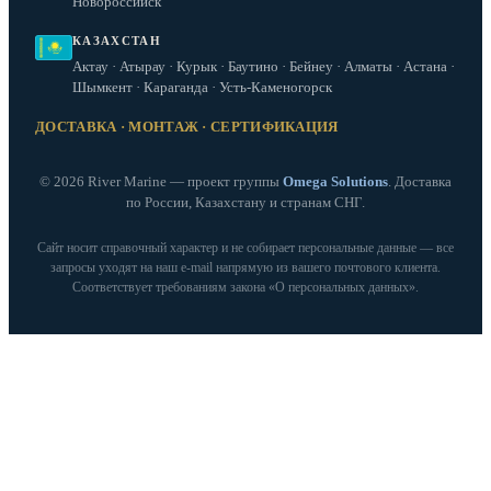
Новороссийск
КАЗАХСТАН
Актау · Атырау · Курык · Баутино · Бейнеу · Алматы · Астана ·
Шымкент · Караганда · Усть-Каменогорск
ДОСТАВКА · МОНТАЖ · СЕРТИФИКАЦИЯ
© 2026 River Marine — проект группы
Omega Solutions
. Доставка
по России, Казахстану и странам СНГ.
Сайт носит справочный характер и не собирает персональные данные — все
запросы уходят на наш e‑mail напрямую из вашего почтового клиента.
Соответствует требованиям закона «О персональных данных».