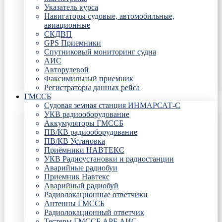
Указатель курса
Навигаторы судовые, автомобильные,
авиационные
СКДВП
GPS Приемники
Спутниковый мониторинг судна
АИС
Авторулевой
Факсимильный приемник
Регистраторы данных рейса
ГМССБ
Судовая земная станция ИНМАРСАТ-С
УКВ радиооборудование
Аккумуляторы ГМССБ
ПВ/КВ радиооборудование
ПВ/КВ Установка
Приёмники НАВТЕКС
УКВ Радиоустановки и радиостанции
Аварийные радиобуи
Приемник Навтекс
Аварийный радиобуй
Радиолокационные ответчики
Антенны ГМССБ
Радиолокационный ответчик
Тестеры ГМССБ АРБ АИС