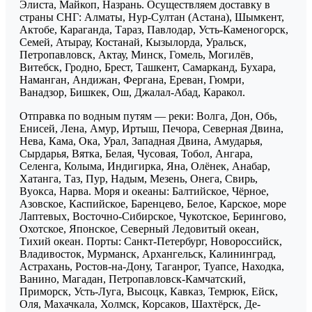
Элиста, Майкоп, Назрань. Осуществляем доставку в
страны СНГ: Алматы, Нур-Султан (Астана), Шымкент,
Актобе, Караганда, Тараз, Павлодар, Усть-Каменогорск,
Семей, Атырау, Костанай, Кызылорда, Уральск,
Петропавловск, Актау, Минск, Гомель, Могилёв,
Витебск, Гродно, Брест, Ташкент, Самарканд, Бухара,
Наманган, Андижан, Фергана, Ереван, Гюмри,
Ванадзор, Бишкек, Ош, Джалал-Абад, Каракол.
Отправка по водным путям — реки: Волга, Дон, Обь,
Енисей, Лена, Амур, Иртыш, Печора, Северная Двина,
Нева, Кама, Ока, Урал, Западная Двина, Амударья,
Сырдарья, Вятка, Белая, Чусовая, Тобол, Ангара,
Селенга, Колыма, Индигирка, Яна, Олёнек, Анабар,
Хатанга, Таз, Пур, Надым, Мезень, Онега, Свирь,
Вуокса, Нарва. Моря и океаны: Балтийское, Чёрное,
Азовское, Каспийское, Баренцево, Белое, Карское, море
Лаптевых, Восточно-Сибирское, Чукотское, Берингово,
Охотское, Японское, Северный Ледовитый океан,
Тихий океан. Порты: Санкт-Петербург, Новороссийск,
Владивосток, Мурманск, Архангельск, Калининград,
Астрахань, Ростов-на-Дону, Таганрог, Туапсе, Находка,
Ванино, Магадан, Петропавловск-Камчатский,
Приморск, Усть-Луга, Высоцк, Кавказ, Темрюк, Ейск,
Оля, Махачкала, Холмск, Корсаков, Шахтёрск, Де-