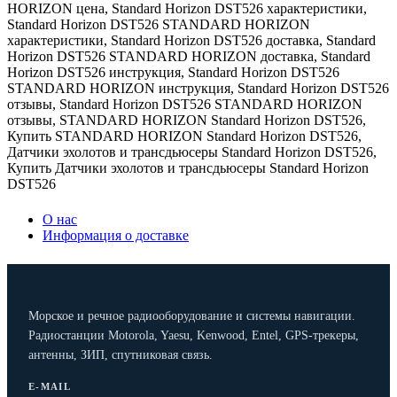
HORIZON цена
,
Standard Horizon DST526 характеристики
,
Standard Horizon DST526 STANDARD HORIZON
характеристики
,
Standard Horizon DST526 доставка
,
Standard
Horizon DST526 STANDARD HORIZON доставка
,
Standard
Horizon DST526 инструкция
,
Standard Horizon DST526
STANDARD HORIZON инструкция
,
Standard Horizon DST526
отзывы
,
Standard Horizon DST526 STANDARD HORIZON
отзывы
,
STANDARD HORIZON Standard Horizon DST526
,
Купить STANDARD HORIZON Standard Horizon DST526
,
Датчики эхолотов и трансдьюсеры Standard Horizon DST526
,
Купить Датчики эхолотов и трансдьюсеры Standard Horizon
DST526
О нас
Информация о доставке
Морское и речное радиооборудование и системы навигации.
Радиостанции Motorola, Yaesu, Kenwood, Entel, GPS-трекеры,
антенны, ЗИП, спутниковая связь.
E-MAIL