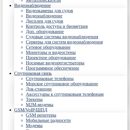
Металлоискатели
Видеонаблюдение
Видеокамеры для судов
Видеонаблюдение
Дисплеи для судов
Контроль доступа и биометрия
Доп. оборудование
Судовые системы видеонаблюдения
Серверы для систем видеонаблюдения
Сетевое оборудование
Мониторы и видеостены
Проектное оборудование
Носимые видеорегистраторы
Программное обеспечение
Спутниковая связь
Спутниковые телефоны
Морское спутниковое оборудование
Док-станции
Аксессуары к спутниковым телефонам
Трекеры
М2М-модемы
GSM/VoIP/ШПД
GSM репитеры
Мобильные радиосети
Модемы