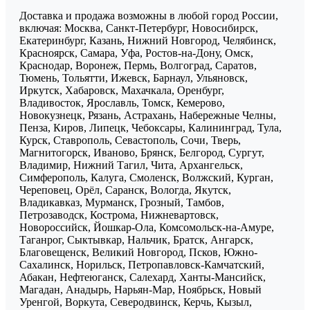
Доставка и продажа возможны в любой город России,
включая: Москва, Санкт-Петербург, Новосибирск,
Екатеринбург, Казань, Нижний Новгород, Челябинск,
Красноярск, Самара, Уфа, Ростов-на-Дону, Омск,
Краснодар, Воронеж, Пермь, Волгоград, Саратов,
Тюмень, Тольятти, Ижевск, Барнаул, Ульяновск,
Иркутск, Хабаровск, Махачкала, Оренбург,
Владивосток, Ярославль, Томск, Кемерово,
Новокузнецк, Рязань, Астрахань, Набережные Челны,
Пенза, Киров, Липецк, Чебоксары, Калининград, Тула,
Курск, Ставрополь, Севастополь, Сочи, Тверь,
Магнитогорск, Иваново, Брянск, Белгород, Сургут,
Владимир, Нижний Тагил, Чита, Архангельск,
Симферополь, Калуга, Смоленск, Волжский, Курган,
Череповец, Орёл, Саранск, Вологда, Якутск,
Владикавказ, Мурманск, Грозный, Тамбов,
Петрозаводск, Кострома, Нижневартовск,
Новороссийск, Йошкар-Ола, Комсомольск-на-Амуре,
Таганрог, Сыктывкар, Нальчик, Братск, Ангарск,
Благовещенск, Великий Новгород, Псков, Южно-
Сахалинск, Норильск, Петропавловск-Камчатский,
Абакан, Нефтеюганск, Салехард, Ханты-Мансийск,
Магадан, Анадырь, Нарьян-Мар, Ноябрьск, Новый
Уренгой, Воркута, Северодвинск, Керчь, Кызыл,