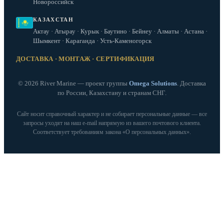
Новороссийск
КАЗАХСТАН
Актау · Атырау · Курык · Баутино · Бейнеу · Алматы · Астана ·
Шымкент · Караганда · Усть-Каменогорск
ДОСТАВКА · МОНТАЖ · СЕРТИФИКАЦИЯ
© 2026 River Marine — проект группы
Omega Solutions
. Доставка
по России, Казахстану и странам СНГ.
Сайт носит справочный характер и не собирает персональные данные — все
запросы уходят на наш e‑mail напрямую из вашего почтового клиента.
Соответствует требованиям закона «О персональных данных».