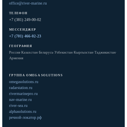
office@river-marine.ru
ТЕЛЕФОН
+7 (381) 249-00-02
МЕССЕНДЖЕР
+7 (701) 466-02-23
ГЕОГРАФИЯ
Россия
·
Казахстан
·
Беларусь
·
Узбекистан
·
Кыргызстан
·
Таджикистан
·
Армения
ГРУППА OMEGA SOLUTIONS
omegasolutions.ru
radarstation.ru
rivermarinepro.ru
nav-marine.ru
river-sea.ru
alphasolutions.ru
речной-локатор.рф