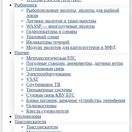
Рыбопоиск
Рыбопоисковые эхолоты, эхолоты для рыбной
ловли
Датчики эхолотов и трансдьюсеры
WASSP — многолучевые эхолоты
Гидролокаторы и сонары
Траловый сонар
Индикаторы течений
Модули эхолотов для картплоттеров и МФД
Прочее
Метеорологическая РЛС
Погодные станции, анемометры, датчики ветра
Спутниковая связь
Электрооборудование
VSAT
Спутниковое ТВ
Тренажерные системы
Судовая связь КВУ БТС
Блоки питания, зарядные устройства, периферия
Гидрокостюмы
Кресла судоводителя
Тепловизоры
Трассоискатели
Трассоискатели