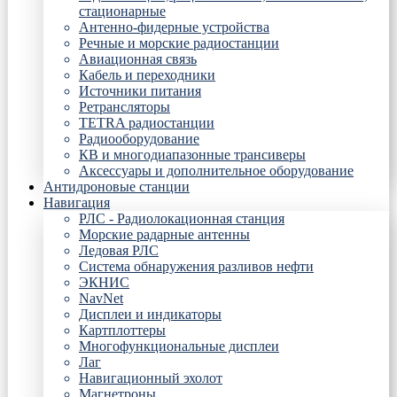
стационарные
Антенно-фидерные устройства
Речные и морские радиостанции
Авиационная связь
Кабель и переходники
Источники питания
Ретрансляторы
TETRA радиостанции
Радиооборудование
КВ и многодиапазонные трансиверы
Аксессуары и дополнительное оборудование
Антидроновые станции
Навигация
РЛС - Радиолокационная станция
Морские радарные антенны
Ледовая РЛС
Система обнаружения разливов нефти
ЭКНИС
NavNet
Дисплеи и индикаторы
Картплоттеры
Многофункциональные дисплеи
Лаг
Навигационный эхолот
Магнетроны