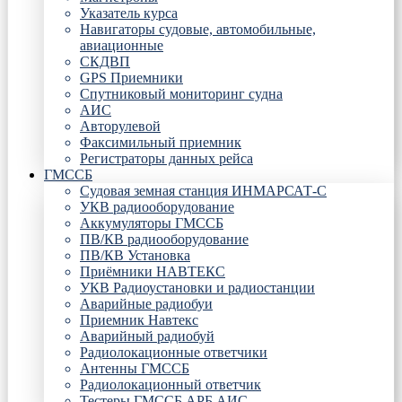
Указатель курса
Навигаторы судовые, автомобильные,
авиационные
СКДВП
GPS Приемники
Спутниковый мониторинг судна
АИС
Авторулевой
Факсимильный приемник
Регистраторы данных рейса
ГМССБ
Судовая земная станция ИНМАРСАТ-С
УКВ радиооборудование
Аккумуляторы ГМССБ
ПВ/КВ радиооборудование
ПВ/КВ Установка
Приёмники НАВТЕКС
УКВ Радиоустановки и радиостанции
Аварийные радиобуи
Приемник Навтекс
Аварийный радиобуй
Радиолокационные ответчики
Антенны ГМССБ
Радиолокационный ответчик
Тестеры ГМССБ АРБ АИС