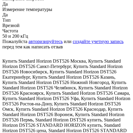
Да
Измерение температуры
Да
Тип
Врезной
Частота
50 и 200 кГц
Пожалуйста
авторизируйтесь
или
создайте учетную запись
перед тем как написать отзыв
Купить Standard Horizon DST526 Москва
,
Купить Standard
Horizon DST526 Санкт-Петербург
,
Купить Standard Horizon
DST526 Новосибирск
,
Купить Standard Horizon DST526
Екатеринбург
,
Купить Standard Horizon DST526 Казань
,
Купить Standard Horizon DST526 Нижний Новгород
,
Купить
Standard Horizon DST526 Челябинск
,
Купить Standard Horizon
DST526 Красноярск
,
Купить Standard Horizon DST526 Самара
,
Купить Standard Horizon DST526 Уфа
,
Купить Standard Horizon
DST526 Ростов-на-Дону
,
Купить Standard Horizon DST526
Омск
,
Купить Standard Horizon DST526 Краснодар
,
Купить
Standard Horizon DST526 Воронеж
,
Купить Standard Horizon
DST526 Пермь
,
Standard Horizon DST526 купить
,
Standard
Horizon DST526 STANDARD HORIZON купить
,
Standard
Horizon DST526 цена
,
Standard Horizon DST526 STANDARD