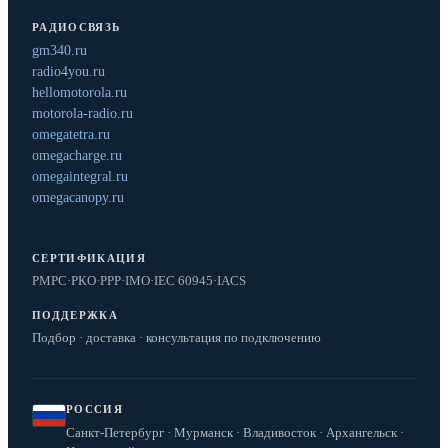
РАДИОСВЯЗЬ
gm340.ru
radio4you.ru
hellomotorola.ru
motorola-radio.ru
omegatetra.ru
omegacharge.ru
omegaintegral.ru
omegacanopy.ru
СЕРТИФИКАЦИЯ
РМРС
·
РКО
·
РРР
·
IMO
·
IEC 60945
·
IACS
ПОДДЕРЖКА
Подбор · доставка · консультация по подключению
РОССИЯ
Санкт-Петербург · Мурманск · Владивосток · Архангельск ·