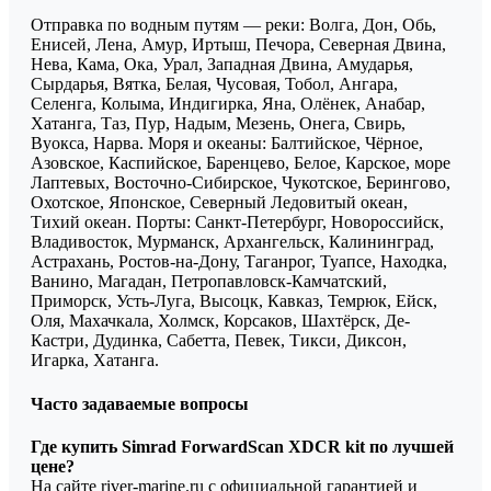
Отправка по водным путям — реки: Волга, Дон, Обь,
Енисей, Лена, Амур, Иртыш, Печора, Северная Двина,
Нева, Кама, Ока, Урал, Западная Двина, Амударья,
Сырдарья, Вятка, Белая, Чусовая, Тобол, Ангара,
Селенга, Колыма, Индигирка, Яна, Олёнек, Анабар,
Хатанга, Таз, Пур, Надым, Мезень, Онега, Свирь,
Вуокса, Нарва. Моря и океаны: Балтийское, Чёрное,
Азовское, Каспийское, Баренцево, Белое, Карское, море
Лаптевых, Восточно-Сибирское, Чукотское, Берингово,
Охотское, Японское, Северный Ледовитый океан,
Тихий океан. Порты: Санкт-Петербург, Новороссийск,
Владивосток, Мурманск, Архангельск, Калининград,
Астрахань, Ростов-на-Дону, Таганрог, Туапсе, Находка,
Ванино, Магадан, Петропавловск-Камчатский,
Приморск, Усть-Луга, Высоцк, Кавказ, Темрюк, Ейск,
Оля, Махачкала, Холмск, Корсаков, Шахтёрск, Де-
Кастри, Дудинка, Сабетта, Певек, Тикси, Диксон,
Игарка, Хатанга.
Часто задаваемые вопросы
Где купить Simrad ForwardScan XDCR kit по лучшей
цене?
На сайте river-marine.ru с официальной гарантией и