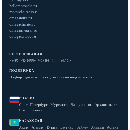
hellomotorola.ru
motorola-radio.ru
omegatetra.ru
omegacharge.ru
omegaintegral.ru
omegacanopy.ru
СЕРТИФИКАЦИЯ
РМРС
·
РКО
·
РРР
·
IMO
·
IEC 60945
·
IACS
ПОДДЕРЖКА
Подбор · доставка · консультация по подключению
РОССИЯ
Санкт-Петербург · Мурманск · Владивосток · Архангельск ·
Новороссийск
КАЗАХСТАН
Актау · Атырау · Курык · Баутино · Бейнеу · Алматы · Астана ·