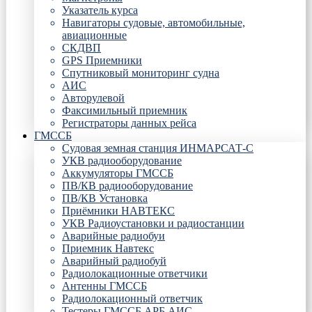
Указатель курса
Навигаторы судовые, автомобильные,
авиационные
СКДВП
GPS Приемники
Спутниковый мониторинг судна
АИС
Авторулевой
Факсимильный приемник
Регистраторы данных рейса
ГМССБ
Судовая земная станция ИНМАРСАТ-С
УКВ радиооборудование
Аккумуляторы ГМССБ
ПВ/КВ радиооборудование
ПВ/КВ Установка
Приёмники НАВТЕКС
УКВ Радиоустановки и радиостанции
Аварийные радиобуи
Приемник Навтекс
Аварийный радиобуй
Радиолокационные ответчики
Антенны ГМССБ
Радиолокационный ответчик
Тестеры ГМССБ АРБ АИС