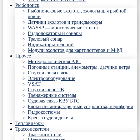
Рыбопоиск
Рыбопоисковые эхолоты, эхолоты для рыбной
ловли
Датчики эхолотов и трансдьюсеры
WASSP — многолучевые эхолоты
Гидролокаторы и сонары
Траловый сонар
Индикаторы течений
Модули эхолотов для картплоттеров и МФД
Прочее
Метеорологическая РЛС
Погодные станции, анемометры, датчики ветра
Спутниковая связь
Электрооборудование
VSAT
Спутниковое ТВ
Тренажерные системы
Судовая связь КВУ БТС
Блоки питания, зарядные устройства, периферия
Гидрокостюмы
Кресла судоводителя
Тепловизоры
Трассоискатели
Трассоискатели