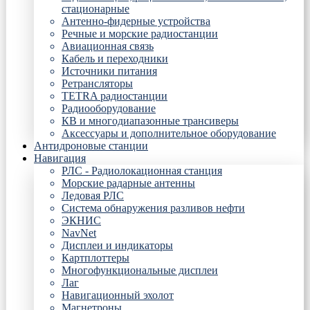
стационарные
Антенно-фидерные устройства
Речные и морские радиостанции
Авиационная связь
Кабель и переходники
Источники питания
Ретрансляторы
TETRA радиостанции
Радиооборудование
КВ и многодиапазонные трансиверы
Аксессуары и дополнительное оборудование
Антидроновые станции
Навигация
РЛС - Радиолокационная станция
Морские радарные антенны
Ледовая РЛС
Система обнаружения разливов нефти
ЭКНИС
NavNet
Дисплеи и индикаторы
Картплоттеры
Многофункциональные дисплеи
Лаг
Навигационный эхолот
Магнетроны