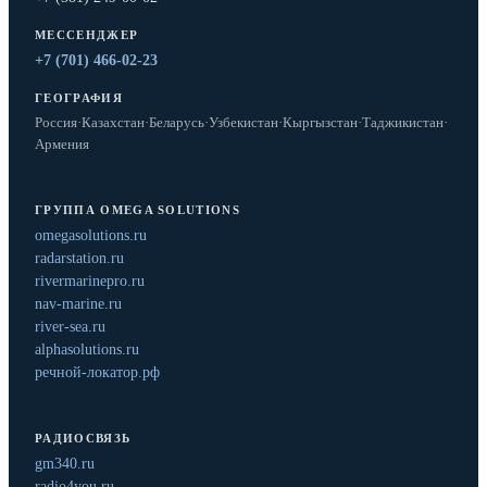
МЕССЕНДЖЕР
+7 (701) 466-02-23
ГЕОГРАФИЯ
Россия
·
Казахстан
·
Беларусь
·
Узбекистан
·
Кыргызстан
·
Таджикистан
·
Армения
ГРУППА OMEGA SOLUTIONS
omegasolutions.ru
radarstation.ru
rivermarinepro.ru
nav-marine.ru
river-sea.ru
alphasolutions.ru
речной-локатор.рф
РАДИОСВЯЗЬ
gm340.ru
radio4you.ru