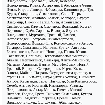
Владивосток, Ярославль, Томск, Кемерово,
Новокузнецк, Рязань, Астрахань, Набережные Челны,
Пенза, Киров, Липецк, Чебоксары, Калининград, Тула,
Курск, Ставрополь, Севастополь, Сочи, Тверь,
Магнитогорск, Иваново, Брянск, Белгород, Сургут,
Владимир, Нижний Тагил, Чита, Архангельск,
Симферополь, Калуга, Смоленск, Волжский, Курган,
Череповец, Орёл, Саранск, Вологда, Якутск,
Владикавказ, Мурманск, Грозный, Тамбов,
Петрозаводск, Кострома, Нижневартовск,
Новороссийск, Йошкар-Ола, Комсомольск-на-Амуре,
Таганрог, Сыктывкар, Нальчик, Братск, Ангарск,
Благовещенск, Великий Новгород, Псков, Южно-
Сахалинск, Норильск, Петропавловск-Камчатский,
Абакан, Нефтеюганск, Салехард, Ханты-Мансийск,
Магадан, Анадырь, Нарьян-Мар, Ноябрьск, Новый
Уренгой, Воркута, Северодвинск, Керчь, Кызыл,
Элиста, Майкоп, Назрань. Осуществляем доставку в
страны СНГ: Алматы, Нур-Султан (Астана), Шымкент,
Актобе, Караганда, Тараз, Павлодар, Усть-Каменогорск,
Семей, Атырау, Костанай, Кызылорда, Уральск,
Петропавловск, Актау, Минск, Гомель, Могилёв,
Витебск, Гродно, Брест, Ташкент, Самарканд, Бухара,
Наманган, Андижан, Фергана, Ереван, Гюмри,
Ванадзор, Бишкек, Ош, Джалал-Абад, Каракол.