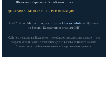
Шымкент · Караганда · Усть-Каменогорск
ДОСТАВКА · МОНТАЖ · СЕРТИФИКАЦИЯ
© 2026 River Marine — проект группы
Omega Solutions
. Доставка
по России, Казахстану и странам СНГ.
Сайт носит справочный характер и не собирает персональные данные — все
запросы уходят на наш e‑mail напрямую из вашего почтового клиента.
Соответствует требованиям закона «О персональных данных».