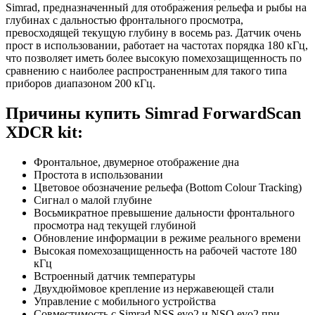
Simrad, предназначенный для отображения рельефа и рыбы на
глубинах с дальностью фронтального просмотра,
превосходящей текущую глубину в восемь раз. Датчик очень
прост в использовании, работает на частотах порядка 180 кГц,
что позволяет иметь более высокую помехозащищенность по
сравнению с наиболее распространенным для такого типа
приборов диапазоном 200 кГц.
Причины купить Simrad ForwardScan
XDCR kit:
Фронтальное, двумерное отображение дна
Простота в использовании
Цветовое обозначение рельефа (Bottom Colour Tracking)
Сигнал о малой глубине
Восьмикратное превышение дальности фронтального
просмотра над текущей глубиной
Обновление информации в режиме реального времени
Высокая помехозащищенность на рабочей частоте 180
кГц
Встроенный датчик температуры
Двухдюймовое крепление из нержавеющей стали
Управление с мобильного устройства
Совместимость с Simrad NSS evo2 и NSO evo2 при