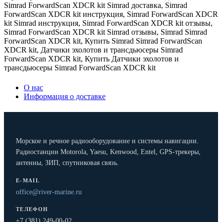
Simrad ForwardScan XDCR kit Simrad доставка
,
Simrad
ForwardScan XDCR kit инструкция
,
Simrad ForwardScan XDCR
kit Simrad инструкция
,
Simrad ForwardScan XDCR kit отзывы
,
Simrad ForwardScan XDCR kit Simrad отзывы
,
Simrad Simrad
ForwardScan XDCR kit
,
Купить Simrad Simrad ForwardScan
XDCR kit
,
Датчики эхолотов и трансдьюсеры Simrad
ForwardScan XDCR kit
,
Купить Датчики эхолотов и
трансдьюсеры Simrad ForwardScan XDCR kit
О нас
Информация о доставке
Морское и речное радиооборудование и системы навигации.
Радиостанции Motorola, Yaesu, Kenwood, Entel, GPS-трекеры,
антенны, ЗИП, спутниковая связь.
E-MAIL
office@river-marine.ru
ТЕЛЕФОН
+7 (381) 249-00-02