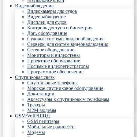
Металлоискатели
Видеонаблюдение
Видеокамеры для судов
Видеонаблюдение
Дисплеи для судов
Контроль доступа и биометрия
Доп. оборудование
Судовые системы видеонаблюдения
Серверы для систем видеонаблюдения
Сетевое оборудование
Мониторы и видеостены
Проектное оборудование
Носимые видеорегистраторы
Программное обеспечение
Спутниковая связь
Спутниковые телефоны
Морское спутниковое оборудование
Док-станции
Аксессуары к спутниковым телефонам
Трекеры
М2М-модемы
GSM/VoIP/ШПД
GSM репитеры
Мобильные радиосети
Модемы