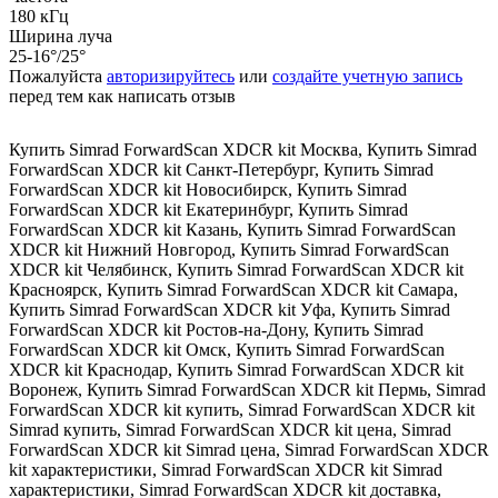
180 кГц
Ширина луча
25-16°/25°
Пожалуйста
авторизируйтесь
или
создайте учетную запись
перед тем как написать отзыв
Купить Simrad ForwardScan XDCR kit Москва
,
Купить Simrad
ForwardScan XDCR kit Санкт-Петербург
,
Купить Simrad
ForwardScan XDCR kit Новосибирск
,
Купить Simrad
ForwardScan XDCR kit Екатеринбург
,
Купить Simrad
ForwardScan XDCR kit Казань
,
Купить Simrad ForwardScan
XDCR kit Нижний Новгород
,
Купить Simrad ForwardScan
XDCR kit Челябинск
,
Купить Simrad ForwardScan XDCR kit
Красноярск
,
Купить Simrad ForwardScan XDCR kit Самара
,
Купить Simrad ForwardScan XDCR kit Уфа
,
Купить Simrad
ForwardScan XDCR kit Ростов-на-Дону
,
Купить Simrad
ForwardScan XDCR kit Омск
,
Купить Simrad ForwardScan
XDCR kit Краснодар
,
Купить Simrad ForwardScan XDCR kit
Воронеж
,
Купить Simrad ForwardScan XDCR kit Пермь
,
Simrad
ForwardScan XDCR kit купить
,
Simrad ForwardScan XDCR kit
Simrad купить
,
Simrad ForwardScan XDCR kit цена
,
Simrad
ForwardScan XDCR kit Simrad цена
,
Simrad ForwardScan XDCR
kit характеристики
,
Simrad ForwardScan XDCR kit Simrad
характеристики
,
Simrad ForwardScan XDCR kit доставка
,