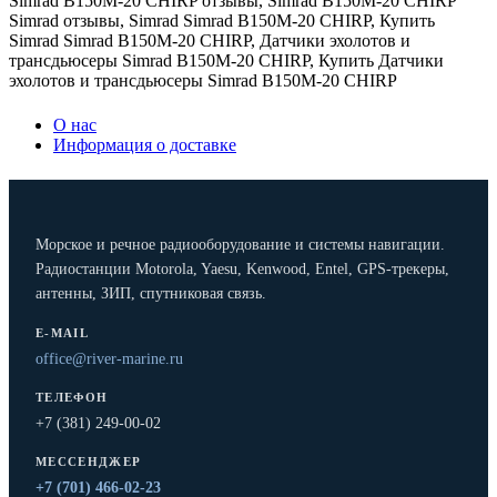
Simrad B150M-20 CHIRP отзывы
,
Simrad B150M-20 CHIRP
Simrad отзывы
,
Simrad Simrad B150M-20 CHIRP
,
Купить
Simrad Simrad B150M-20 CHIRP
,
Датчики эхолотов и
трансдьюсеры Simrad B150M-20 CHIRP
,
Купить Датчики
эхолотов и трансдьюсеры Simrad B150M-20 CHIRP
О нас
Информация о доставке
Морское и речное радиооборудование и системы навигации.
Радиостанции Motorola, Yaesu, Kenwood, Entel, GPS-трекеры,
антенны, ЗИП, спутниковая связь.
E-MAIL
office@river-marine.ru
ТЕЛЕФОН
+7 (381) 249-00-02
МЕССЕНДЖЕР
+7 (701) 466-02-23