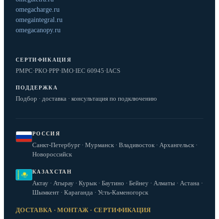
omegacharge.ru
omegaintegral.ru
omegacanopy.ru
СЕРТИФИКАЦИЯ
РМРС
·
РКО
·
РРР
·
IMO
·
IEC 60945
·
IACS
ПОДДЕРЖКА
Подбор · доставка · консультация по подключению
РОССИЯ
Санкт-Петербург · Мурманск · Владивосток · Архангельск ·
Новороссийск
КАЗАХСТАН
Актау · Атырау · Курык · Баутино · Бейнеу · Алматы · Астана ·
Шымкент · Караганда · Усть-Каменогорск
ДОСТАВКА · МОНТАЖ · СЕРТИФИКАЦИЯ