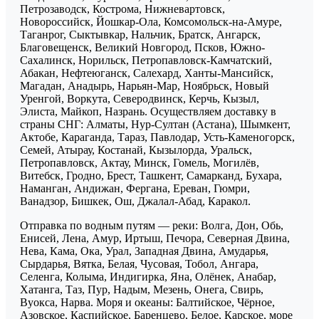
Петрозаводск, Кострома, Нижневартовск,
Новороссийск, Йошкар-Ола, Комсомольск-на-Амуре,
Таганрог, Сыктывкар, Нальчик, Братск, Ангарск,
Благовещенск, Великий Новгород, Псков, Южно-
Сахалинск, Норильск, Петропавловск-Камчатский,
Абакан, Нефтеюганск, Салехард, Ханты-Мансийск,
Магадан, Анадырь, Нарьян-Мар, Ноябрьск, Новый
Уренгой, Воркута, Северодвинск, Керчь, Кызыл,
Элиста, Майкоп, Назрань. Осуществляем доставку в
страны СНГ: Алматы, Нур-Султан (Астана), Шымкент,
Актобе, Караганда, Тараз, Павлодар, Усть-Каменогорск,
Семей, Атырау, Костанай, Кызылорда, Уральск,
Петропавловск, Актау, Минск, Гомель, Могилёв,
Витебск, Гродно, Брест, Ташкент, Самарканд, Бухара,
Наманган, Андижан, Фергана, Ереван, Гюмри,
Ванадзор, Бишкек, Ош, Джалал-Абад, Каракол.
Отправка по водным путям — реки: Волга, Дон, Обь,
Енисей, Лена, Амур, Иртыш, Печора, Северная Двина,
Нева, Кама, Ока, Урал, Западная Двина, Амударья,
Сырдарья, Вятка, Белая, Чусовая, Тобол, Ангара,
Селенга, Колыма, Индигирка, Яна, Олёнек, Анабар,
Хатанга, Таз, Пур, Надым, Мезень, Онега, Свирь,
Вуокса, Нарва. Моря и океаны: Балтийское, Чёрное,
Азовское, Каспийское, Баренцево, Белое, Карское, море