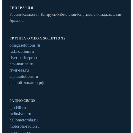
ГЕОГРАФИЯ
Россия
·
Казахстан
·
Беларусь
·
Узбекистан
·
Кыргызстан
·
Таджикистан
·
Армения
ГРУППА OMEGA SOLUTIONS
omegasolutions.ru
radarstation.ru
rivermarinepro.ru
nav-marine.ru
river-sea.ru
alphasolutions.ru
речной-локатор.рф
РАДИОСВЯЗЬ
gm340.ru
radio4you.ru
hellomotorola.ru
motorola-radio.ru
omegatetra.ru