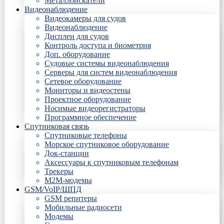
Металлоискатели
Видеонаблюдение
Видеокамеры для судов
Видеонаблюдение
Дисплеи для судов
Контроль доступа и биометрия
Доп. оборудование
Судовые системы видеонаблюдения
Серверы для систем видеонаблюдения
Сетевое оборудование
Мониторы и видеостены
Проектное оборудование
Носимые видеорегистраторы
Программное обеспечение
Спутниковая связь
Спутниковые телефоны
Морское спутниковое оборудование
Док-станции
Аксессуары к спутниковым телефонам
Трекеры
М2М-модемы
GSM/VoIP/ШПД
GSM репитеры
Мобильные радиосети
Модемы