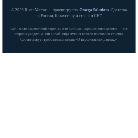
© 2026 River Marine — проект группы
Omega Solutions
. Доставка
по России, Казахстану и странам СНГ.
Сайт носит справочный характер и не собирает персональные данные — все
запросы уходят на наш e‑mail напрямую из вашего почтового клиента.
Соответствует требованиям закона «О персональных данных».