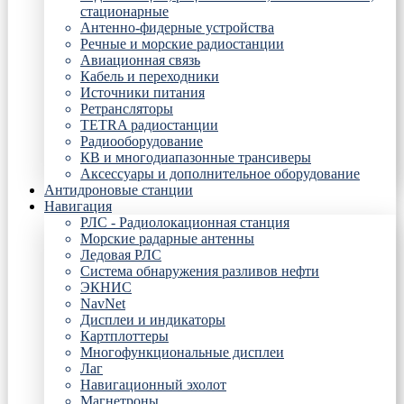
стационарные
Антенно-фидерные устройства
Речные и морские радиостанции
Авиационная связь
Кабель и переходники
Источники питания
Ретрансляторы
TETRA радиостанции
Радиооборудование
КВ и многодиапазонные трансиверы
Аксессуары и дополнительное оборудование
Антидроновые станции
Навигация
РЛС - Радиолокационная станция
Морские радарные антенны
Ледовая РЛС
Система обнаружения разливов нефти
ЭКНИС
NavNet
Дисплеи и индикаторы
Картплоттеры
Многофункциональные дисплеи
Лаг
Навигационный эхолот
Магнетроны