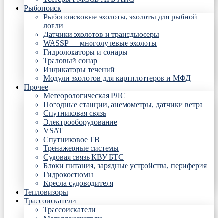
Рыбопоиск
Рыбопоисковые эхолоты, эхолоты для рыбной
ловли
Датчики эхолотов и трансдьюсеры
WASSP — многолучевые эхолоты
Гидролокаторы и сонары
Траловый сонар
Индикаторы течений
Модули эхолотов для картплоттеров и МФД
Прочее
Метеорологическая РЛС
Погодные станции, анемометры, датчики ветра
Спутниковая связь
Электрооборудование
VSAT
Спутниковое ТВ
Тренажерные системы
Судовая связь КВУ БТС
Блоки питания, зарядные устройства, периферия
Гидрокостюмы
Кресла судоводителя
Тепловизоры
Трассоискатели
Трассоискатели