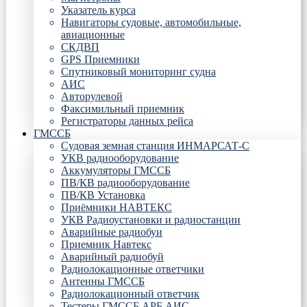
Указатель курса
Навигаторы судовые, автомобильные,
авиационные
СКДВП
GPS Приемники
Спутниковый мониторинг судна
АИС
Авторулевой
Факсимильный приемник
Регистраторы данных рейса
ГМССБ
Судовая земная станция ИНМАРСАТ-С
УКВ радиооборудование
Аккумуляторы ГМССБ
ПВ/КВ радиооборудование
ПВ/КВ Установка
Приёмники НАВТЕКС
УКВ Радиоустановки и радиостанции
Аварийные радиобуи
Приемник Навтекс
Аварийный радиобуй
Радиолокационные ответчики
Антенны ГМССБ
Радиолокационный ответчик
Тестеры ГМССБ АРБ АИС