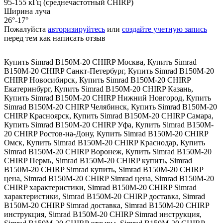
95-155 кГц (среднечастотный CHIRP)
Ширина луча
26°-17°
Пожалуйста
авторизируйтесь
или
создайте учетную запись
перед тем как написать отзыв
Купить Simrad B150M-20 CHIRP Москва
,
Купить Simrad
B150M-20 CHIRP Санкт-Петербург
,
Купить Simrad B150M-20
CHIRP Новосибирск
,
Купить Simrad B150M-20 CHIRP
Екатеринбург
,
Купить Simrad B150M-20 CHIRP Казань
,
Купить Simrad B150M-20 CHIRP Нижний Новгород
,
Купить
Simrad B150M-20 CHIRP Челябинск
,
Купить Simrad B150M-20
CHIRP Красноярск
,
Купить Simrad B150M-20 CHIRP Самара
,
Купить Simrad B150M-20 CHIRP Уфа
,
Купить Simrad B150M-
20 CHIRP Ростов-на-Дону
,
Купить Simrad B150M-20 CHIRP
Омск
,
Купить Simrad B150M-20 CHIRP Краснодар
,
Купить
Simrad B150M-20 CHIRP Воронеж
,
Купить Simrad B150M-20
CHIRP Пермь
,
Simrad B150M-20 CHIRP купить
,
Simrad
B150M-20 CHIRP Simrad купить
,
Simrad B150M-20 CHIRP
цена
,
Simrad B150M-20 CHIRP Simrad цена
,
Simrad B150M-20
CHIRP характеристики
,
Simrad B150M-20 CHIRP Simrad
характеристики
,
Simrad B150M-20 CHIRP доставка
,
Simrad
B150M-20 CHIRP Simrad доставка
,
Simrad B150M-20 CHIRP
инструкция
,
Simrad B150M-20 CHIRP Simrad инструкция
,