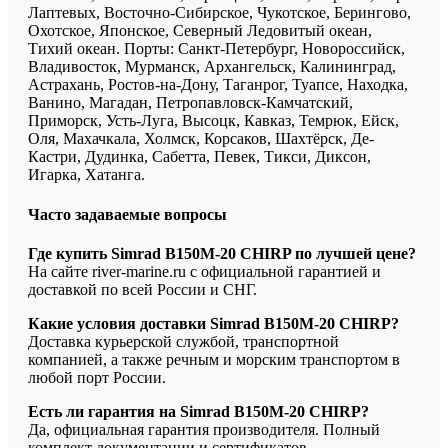
Лаптевых, Восточно-Сибирское, Чукотское, Берингово,
Охотское, Японское, Северный Ледовитый океан,
Тихий океан. Порты: Санкт-Петербург, Новороссийск,
Владивосток, Мурманск, Архангельск, Калининград,
Астрахань, Ростов-на-Дону, Таганрог, Туапсе, Находка,
Ванино, Магадан, Петропавловск-Камчатский,
Приморск, Усть-Луга, Высоцк, Кавказ, Темрюк, Ейск,
Оля, Махачкала, Холмск, Корсаков, Шахтёрск, Де-
Кастри, Дудинка, Сабетта, Певек, Тикси, Диксон,
Игарка, Хатанга.
Часто задаваемые вопросы
Где купить Simrad B150M-20 CHIRP по лучшей цене?
На сайте river-marine.ru с официальной гарантией и
доставкой по всей России и СНГ.
Какие условия доставки Simrad B150M-20 CHIRP?
Доставка курьерской службой, транспортной
компанией, а также речным и морским транспортом в
любой порт России.
Есть ли гарантия на Simrad B150M-20 CHIRP?
Да, официальная гарантия производителя. Полный
комплект документации и сертификатов.